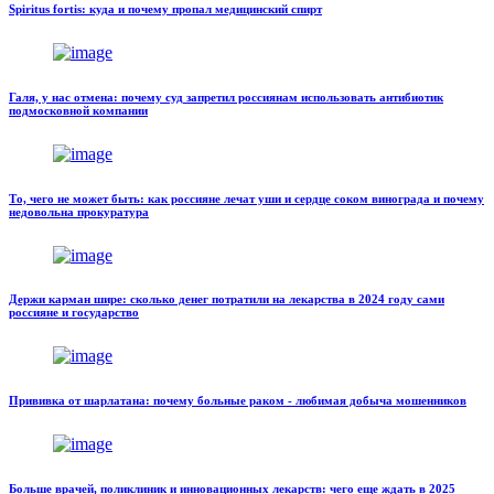
Spiritus fortis: куда и почему пропал медицинский спирт
Галя, у нас отмена: почему суд запретил россиянам использовать антибиотик
подмосковной компании
То, чего не может быть: как россияне лечат уши и сердце соком винограда и почему
недовольна прокуратура
Держи карман шире: сколько денег потратили на лекарства в 2024 году сами
россияне и государство
Прививка от шарлатана: почему больные раком - любимая добыча мошенников
Больше врачей, поликлиник и инновационных лекарств: чего еще ждать в 2025