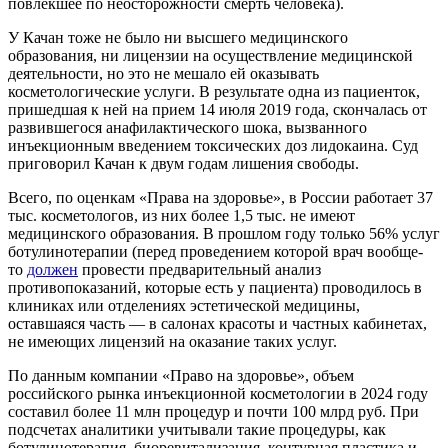
повлекшее по неосторожности смерть человека).
У Качан тоже не было ни высшего медицинского
образования, ни лицензии на осуществление медицинской
деятельности, но это не мешало ей оказывать
косметологические услуги. В результате одна из пациенток,
пришедшая к ней на прием 14 июля 2019 года, скончалась от
развившегося анафилактического шока, вызванного
инъекционным введением токсических доз лидокаина. Суд
приговорил Качан к двум годам лишения свободы.
Всего, по оценкам «Права на здоровье», в России работает 37
тыс. косметологов, из них более 1,5 тыс. не имеют
медицинского образования. В прошлом году только 56% услуг
ботулинотерапии (перед проведением которой врач вообще-
то
должен
провести предварительный анализ
противопоказаний, которые есть у пациента) проводилось в
клиниках или отделениях эстетической медицины,
оставшаяся часть — в салонах красоты и частных кабинетах,
не имеющих лицензий на оказание таких услуг.
По данным компании «Право на здоровье», объем
российского рынка инъекционной косметологии в 2024 году
составил более 11 млн процедур и почти 100 млрд руб. При
подсчетах аналитики учитывали такие процедуры, как
ботулинотерапия, биоревитализация, контурная пластика и