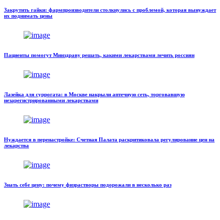
Закрутить гайки: фармпроизводители столкнулись с проблемой, которая вынуждает
их поднимать цены
Пациенты помогут Минздраву решать, какими лекарствами лечить россиян
Лазейка для суррогата: в Москве накрыли аптечную сеть, торговавшую
незарегистрированными лекарствами
Нуждается в перенастройке: Счетная Палата раскритиковала регулирование цен на
лекарства
Знать себе цену: почему физрастворы подорожали в несколько раз