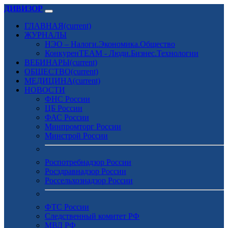
ДИВИЗОР
ГЛАВНАЯ
(current)
ЖУРНАЛЫ
НЭО – Налоги.Экономика.Общество
КонкуренTEAM - Люди.Бизнес.Технологии
ВЕБИНАРЫ
(current)
ОБЩЕСТВО
(current)
МЕДИЦИНА
(current)
НОВОСТИ
ФНС России
ЦБ России
ФАС России
Минпромторг России
Минстрой России
Роспотребнадзор России
Росздравнадзор России
Россельхознадзор России
ФТС России
Следственный комитет РФ
МВД РФ