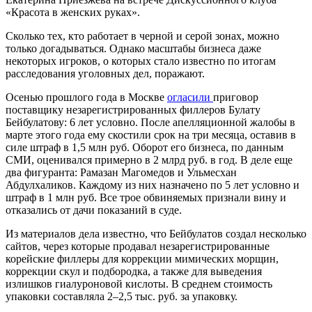
«Красота в женских руках».
Сколько тех, кто работает в черной и серой зонах, можно
только догадываться. Однако масштабы бизнеса даже
некоторых игроков, о которых стало известно по итогам
расследования уголовных дел, поражают.
Осенью прошлого года в Москве
огласили
приговор
поставщику незарегистрированных филлеров Булату
Бейбулатову: 6 лет условно. После апелляционной жалобы в
марте этого года ему скостили срок на три месяца, оставив в
силе штраф в 1,5 млн руб. Оборот его бизнеса, по данным
СМИ, оценивался примерно в 2 млрд руб. в год. В деле еще
два фигуранта: Рамазан Магомедов и Ульмесхан
Абдулхаликов. Каждому из них назначено по 5 лет условно и
штраф в 1 млн руб. Все трое обвиняемых признали вину и
отказались от дачи показаний в суде.
Из материалов дела известно, что Бейбулатов создал несколько
сайтов, через которые продавал незарегистрированные
корейские филлеры для коррекции мимических морщин,
коррекции скул и подбородка, а также для выведения
излишков гиалуроновой кислоты. В среднем стоимость
упаковки составляла 2–2,5 тыс. руб. за упаковку.