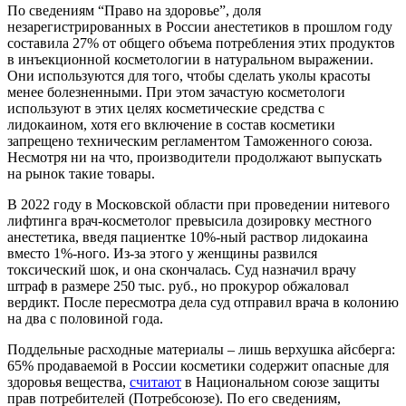
По сведениям “Право на здоровье”, доля
незарегистрированных в России анестетиков в прошлом году
составила 27% от общего объема потребления этих продуктов
в инъекционной косметологии в натуральном выражении.
Они используются для того, чтобы сделать уколы красоты
менее болезненными. При этом зачастую косметологи
используют в этих целях косметические средства с
лидокаином, хотя его включение в состав косметики
запрещено техническим регламентом Таможенного союза.
Несмотря ни на что, производители продолжают выпускать
на рынок такие товары.
В 2022 году в Московской области при проведении нитевого
лифтинга врач-косметолог превысила дозировку местного
анестетика, введя пациентке 10%-ный раствор лидокаина
вместо 1%-ного. Из-за этого у женщины развился
токсический шок, и она скончалась. Суд назначил врачу
штраф в размере 250 тыс. руб., но прокурор обжаловал
вердикт. После пересмотра дела суд отправил врача в колонию
на два с половиной года.
Поддельные расходные материалы – лишь верхушка айсберга:
65% продаваемой в России косметики содержит опасные для
здоровья вещества,
считают
в Национальном союзе защиты
прав потребителей (Потребсоюзе). По его сведениям,