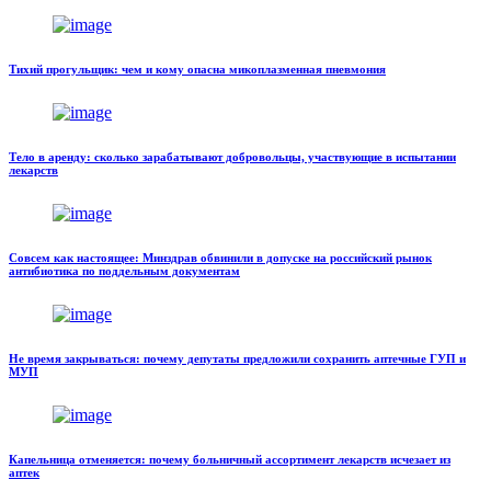
Тихий прогульщик: чем и кому опасна микоплазменная пневмония
Тело в аренду: сколько зарабатывают добровольцы, участвующие в испытании
лекарств
Совсем как настоящее: Минздрав обвинили в допуске на российский рынок
антибиотика по поддельным документам
Не время закрываться: почему депутаты предложили сохранить аптечные ГУП и
МУП
Капельница отменяется: почему больничный ассортимент лекарств исчезает из
аптек