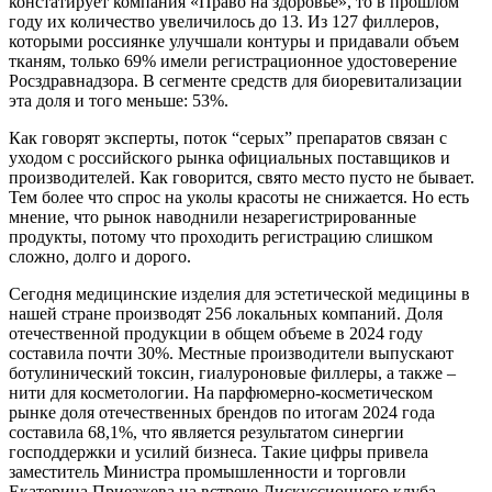
констатирует компания «Право на здоровье», то в прошлом
году их количество увеличилось до 13. Из 127 филлеров,
которыми россиянке улучшали контуры и придавали объем
тканям, только 69% имели регистрационное удостоверение
Росздравнадзора. В сегменте средств для биоревитализации
эта доля и того меньше: 53%.
Как говорят эксперты, поток “серых” препаратов связан с
уходом с российского рынка официальных поставщиков и
производителей. Как говорится, свято место пусто не бывает.
Тем более что спрос на уколы красоты не снижается. Но есть
мнение, что рынок наводнили незарегистрированные
продукты, потому что проходить регистрацию слишком
сложно, долго и дорого.
Сегодня медицинские изделия для эстетической медицины в
нашей стране производят 256 локальных компаний. Доля
отечественной продукции в общем объеме в 2024 году
составила почти 30%. Местные производители выпускают
ботулинический токсин, гиалуроновые филлеры, а также –
нити для косметологии. На парфюмерно-косметическом
рынке доля отечественных брендов по итогам 2024 года
составила 68,1%, что является результатом синергии
господдержки и усилий бизнеса. Такие цифры привела
заместитель Министра промышленности и торговли
Екатерина Приезжева на встрече Дискуссионного клуба