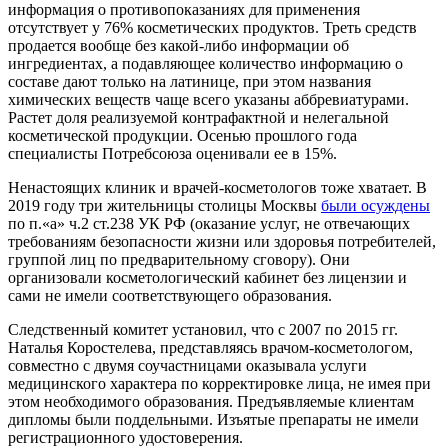
информация о противопоказаниях для применения
отсутствует у 76% косметических продуктов. Треть средств
продается вообще без какой-либо информации об
ингредиентах, а подавляющее количество информацию о
составе дают только на латинице, при этом названия
химических веществ чаще всего указаны аббревиатурами.
Растет доля реализуемой контрафактной и нелегальной
косметической продукции. Осенью прошлого года
специалисты Потребсоюза оценивали ее в 15%.
Ненастоящих клиник и врачей-косметологов тоже хватает. В
2019 году три жительницы столицы Москвы
были осуждены
по п.«а» ч.2 ст.238 УК РФ (оказание услуг, не отвечающих
требованиям безопасности жизни или здоровья потребителей,
группой лиц по предварительному сговору). Они
организовали косметологический кабинет без лицензии и
сами не имели соответствующего образования.
Следственный комитет установил, что с 2007 по 2015 гг.
Наталья Коростелева, представляясь врачом-косметологом,
совместно с двумя соучастницами оказывала услуги
медицинского характера по корректировке лица, не имея при
этом необходимого образования. Предъявляемые клиентам
дипломы были поддельными. Изъятые препараты не имели
регистрационного удостоверения.