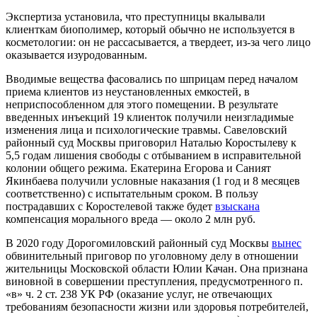
Экспертиза установила, что преступницы вкалывали
клиенткам биополимер, который обычно не используется в
косметологии: он не рассасывается, а твердеет, из-за чего лицо
оказывается изуродованным.
Вводимые вещества фасовались по шприцам перед началом
приема клиентов из неустановленных емкостей, в
неприспособленном для этого помещении. В результате
введенных инъекций 19 клиенток получили неизгладимые
изменения лица и психологические травмы. Савеловский
районный суд Москвы приговорил Наталью Коростылеву к
5,5 годам лишения свободы с отбыванием в исправительной
колонии общего режима. Екатерина Егорова и Саният
Якинбаева получили условные наказания (1 год и 8 месяцев
соответственно) с испытательным сроком. В пользу
пострадавших с Коростелевой также будет
взыскана
компенсация морального вреда — около 2 млн руб.
В 2020 году Дорогомиловский районный суд Москвы
вынес
обвинительный приговор по уголовному делу в отношении
жительницы Московской области Юлии Качан. Она признана
виновной в совершении преступления, предусмотренного п.
«в» ч. 2 ст. 238 УК РФ (оказание услуг, не отвечающих
требованиям безопасности жизни или здоровья потребителей,