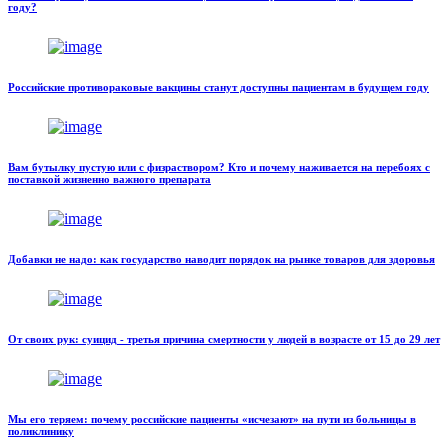
году?
Российские противораковые вакцины станут доступны пациентам в будущем году
Вам бутылку пустую или с физраствором? Кто и почему наживается на перебоях с
поставкой жизненно важного препарата
Добавки не надо: как государство наводит порядок на рынке товаров для здоровья
От своих рук: суицид - третья причина смертности у людей в возрасте от 15 до 29 лет
Мы его теряем: почему российские пациенты «исчезают» на пути из больницы в
поликлинику