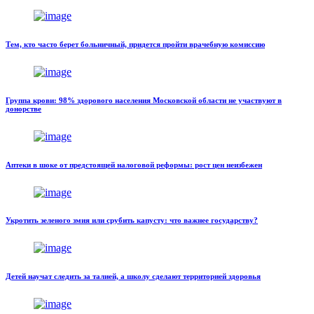
Тем, кто часто берет больничный, придется пройти врачебную комиссию
Группа крови: 98% здорового населения Московской области не участвуют в
донорстве
Аптеки в шоке от предстоящей налоговой реформы: рост цен неизбежен
Укротить зеленого змия или срубить капусту: что важнее государству?
Детей научат следить за талией, а школу сделают территорией здоровья