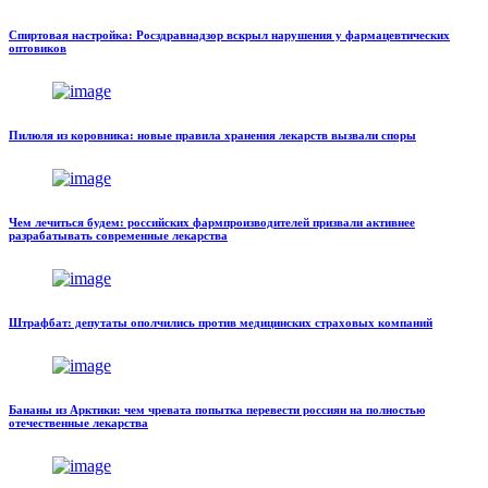
Спиртовая настройка: Росздравнадзор вскрыл нарушения у фармацевтических
оптовиков
Пилюля из коровника: новые правила хранения лекарств вызвали споры
Чем лечиться будем: российских фармпроизводителей призвали активнее
разрабатывать современные лекарства
Штрафбат: депутаты ополчились против медицинских страховых компаний
Бананы из Арктики: чем чревата попытка перевести россиян на полностью
отечественные лекарства