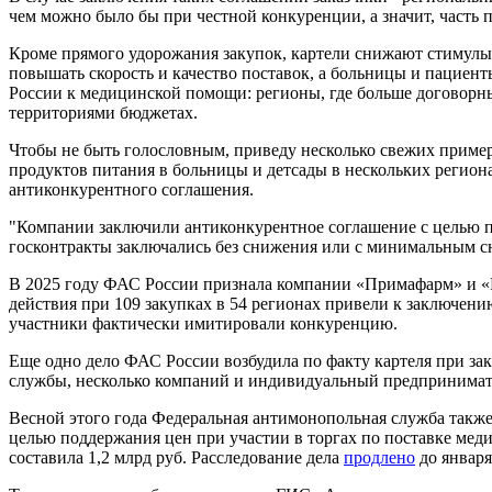
чем можно было бы при честной конкуренции, а значит, часть
Кроме прямого удорожания закупок, картели снижают стимулы 
повышать скорость и качество поставок, а больницы и пацие
России к медицинской помощи: регионы, где больше договорн
территориями бюджетах.
Чтобы не быть голословным, приведу несколько свежих приме
продуктов питания в больницы и детсады в нескольких регион
антиконкурентного соглашения.
"Компании заключили антиконкурентное соглашение с целью по
госконтракты заключались без снижения или с минимальным сн
В 2025 году ФАС России признала компании «Примафарм» и «
действия при 109 закупках в 54 регионах привели к заключен
участники фактически имитировали конкуренцию.
Еще одно дело ФАС России возбудила по факту картеля при зак
службы, несколько компаний и индивидуальный предпринимат
Весной этого года Федеральная антимонопольная служба также
целью поддержания цен при участии в торгах по поставке ме
составила 1,2 млрд руб. Расследование дела
продлено
до января