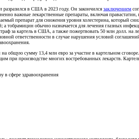
ал разразился в США в 2023 году. Он закончился
заключением
сог
ненно важные лекарственные препараты, включая правастатин, 
ачаемый препарат для снижения уровня холестерина, который сни
; а тобрамицин обычно назначается для лечения глазных инфекц
траф за картель в США, а также пожертвовать 50 млн долл. на 
ловной ответственности в случае нарушения условий соглашений
авоохранения.
 на общую сумму 13,4 млн евро за участие в картельном сговор
им при производстве многих востребованных лекарств. Картель д
ру в сфере здравоохранения