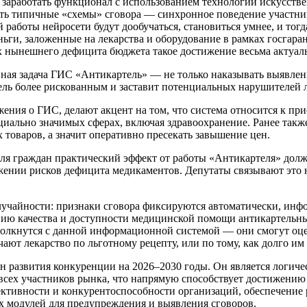
н заработать функционал с использованием технологий искусстве
лять типичные «схемы» сговора — синхронное поведение участн
аботы нейросети будут дообучаться, становиться умнее, и тогд
ьги, заложенные на лекарства и оборудование в рамках госгаран
 нынешнего дефицита бюджета такое достижение весьма актуал
ная задача ГИС «Антикартель» — не только наказывать выявленн
тель более рискованным и заставит потенциальных нарушителей 
жения о ГИС, делают акцент на том, что система относится к 
оциально значимых сферах, включая здравоохранение. Ранее та
 товаров, а значит оперативно пресекать завышение цен.
 для граждан практический эффект от работы «Антикартеля» дол
ижении рисков дефицита медикаментов. Депутаты связывают это
лучайности: признаки сговора фиксируются автоматически, инф
ению качества и доступности медицинской помощи антикартель
толкнутся с данной информационной системой — они смогут оцен
чают лекарство по льготному рецепту, или по тому, как долго им
 развития конкуренции на 2026–2030 годы. Он является логи
 всех участников рынка, что напрямую способствует достижени
ктивности и конкурентоспособности организаций, обеспечение 
ых модулей для предупреждения и выявления сговоров.