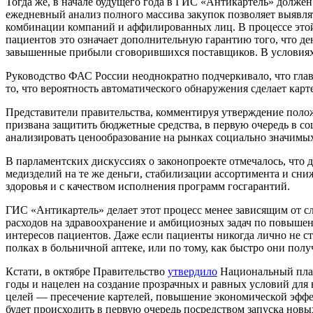
Тогда же, в начале будущего года в ГИС «Антикартель» долже
ежедневный анализ полного массива закупок позволяет выяв
комбинации компаний и аффилированных лиц. В процессе этой р
пациентов это означает дополнительную гарантию того, что ден
завышенные прибыли сговорившихся поставщиков. В условиях
Руководство ФАС России неоднократно подчеркивало, что глав
то, что вероятность автоматического обнаружения сделает кар
Представители правительства, комментируя утверждение поло
призвана защитить бюджетные средства, в первую очередь в с
анализировать ценообразование на рынках социально значимых
В парламентских дискуссиях о законопроекте отмечалось, что
медизделий на те же деньги, стабилизации ассортимента и сн
здоровья и с качеством исполнения программ госгарантий.
ГИС «Антикартель» делает этот процесс менее зависящим от с
расходов на здравоохранение и амбициозных задач по повыш
интересов пациентов. Даже если пациенты никогда лично не с
полках в больничной аптеке, или по тому, как быстро они полу
Кстати, в октябре Правительство
утвердило
Национальный план
годы и нацелен на создание прозрачных и равных условий для
целей — пресечение картелей, повышение экономической эффе
будет происходить в первую очередь посредством запуска нов