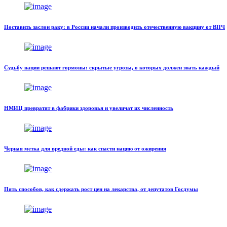
Поставить заслон раку: в России начали производить отечественную вакцину от ВПЧ
Судьбу нации решают гормоны: скрытые угрозы, о которых должен знать каждый
НМИЦ превратят в фабрики здоровья и увеличат их численность
Черная метка для вредной еды: как спасти нацию от ожирения
Пять способов, как сдержать рост цен на лекарства, от депутатов Госдумы