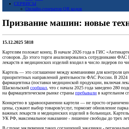
СЕРВИСЫ
Онлайн-генератор QR кодов
Призвание машин: новые техн
15.12.2025
5818
Картелям положат конец. В начале 2026 года в ГИС «Антикарте
сговоров. До этого торги анализировались сотрудниками ФАС
лекарств и медицинских изделий входил в число лидеров по ч
Картель — это соглашение между компаниями для контроля цен 
приоритетных направлений деятельности ФАС России. В 2024 
фармацевтика (поставки медицинской продукции, включая лека
Шаскольский
сообщал
, что с начала 2025 года заведено 280 
на фармацевтическом рынке страны
пребывали
в картельном сг
Конкретно в здравоохранении картели — не просто ограничен
цены, сужают выбор товаров/услуг, тормозят обновление парка
важных лекарств и медицинских изделий в больницах. Картель
УК РФ, максимальное наказание - лишение свободы до трех лет
В случае заключения таких соглашений заказчики - региональ