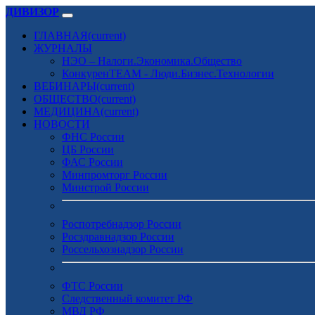
ДИВИЗОР
ГЛАВНАЯ
(current)
ЖУРНАЛЫ
НЭО – Налоги.Экономика.Общество
КонкуренTEAM - Люди.Бизнес.Технологии
ВЕБИНАРЫ
(current)
ОБЩЕСТВО
(current)
МЕДИЦИНА
(current)
НОВОСТИ
ФНС России
ЦБ России
ФАС России
Минпромторг России
Минстрой России
Роспотребнадзор России
Росздравнадзор России
Россельхознадзор России
ФТС России
Следственный комитет РФ
МВД РФ