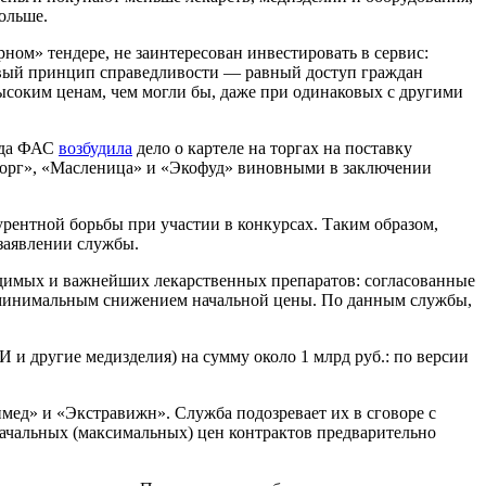
дольше.
ом» тендере, не заинтересован инвестировать в сервис:
зовый принцип справедливости — равный доступ граждан
ысоким ценам, чем могли бы, даже при одинаковых с другими
года ФАС
возбудила
дело о картеле на торгах на поставку
орг», «Масленица» и «Экофуд» виновными в заключении
рентной борьбы при участии в конкурсах. Таким образом,
заявлении службы.
димых и важнейших лекарственных препаратов: согласованные
 с минимальным снижением начальной цены. По данным службы,
и другие медизделия) на сумму около 1 млрд руб.: по версии
мед» и «Экстравижн». Служба подозревает их в сговоре с
ачальных (максимальных) цен контрактов предварительно