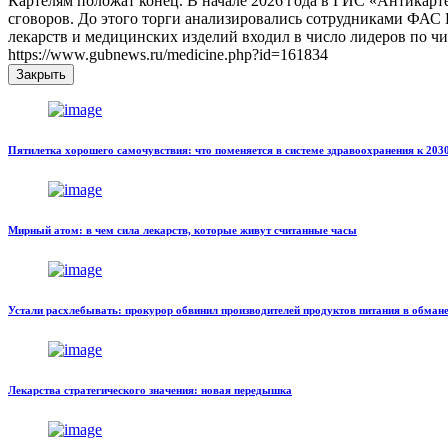
Картелям положат конец. В начале 2026 года в ГИС «Антикарте
сговоров. До этого торги анализировались сотрудниками ФАС
лекарств и медицинских изделий входил в число лидеров по ч
https://www.gubnews.ru/medicine.php?id=161834
Закрыть
Пятилетка хорошего самочувствия: что поменяется в системе здравоохранения к 203
Мирный атом: в чем сила лекарств, которые живут считанные часы
Устали расхлебывать: прокурор обвинил производителей продуктов питания в обман
Лекарства стратегического значения: новая передышка