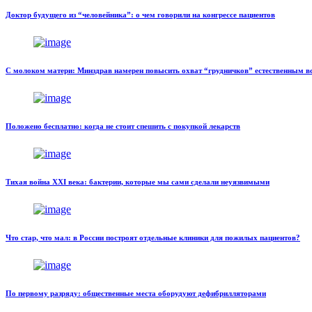
Доктор будущего из “человейника”: о чем говорили на конгрессе пациентов
С молоком матери: Минздрав намерен повысить охват “грудничков” естественным 
Положено бесплатно: когда не стоит спешить с покупкой лекарств
Тихая война XXI века: бактерии, которые мы сами сделали неуязвимыми
Что стар, что мал: в России построят отдельные клиники для пожилых пациентов?
По первому разряду: общественные места оборудуют дефибрилляторами