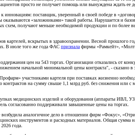
 пациентов просто не получает помощь или вынуждена ждать ее 
к инновациям: поставщик, уверенный в своей победе в «договорн
нты оказываются «заложниками» такой работы. Нарушается и ба
ых схем, получают меньше необходимой продукции и по более в
ров картелей, вскрытых в здравоохранении. Весной прошлого 
ах. В июле того же года ФАС
признала
фирмы «Рамкейт», «Молт
ддержания цен на 543 торгах. Организации отказались от конку
ижением начальной минимальной цены контракта", - сказано в 
Профарм» участниками картеля при поставках жизненно необхо
ию контрактов на сумму свыше 1,1 млрд руб. без снижения или
упках медицинских изделий и оборудования (аппараты ИВЛ, УЗИ 
ель согласованно поддерживали завышенные цены на торгах.
 возбудила аналогичное дело в отношении фирм «Фокус», «Отри
дицинских инструментов и расходных материалов. Общая сумма н
 2026 года.