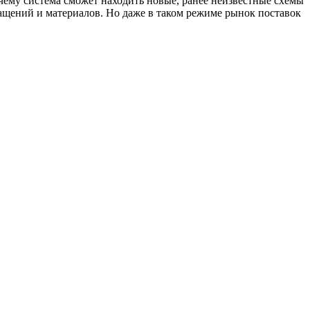
чему система сможет находить новые, ранее неизвестные схемы
ащений и материалов. Но даже в таком режиме рынок поставок