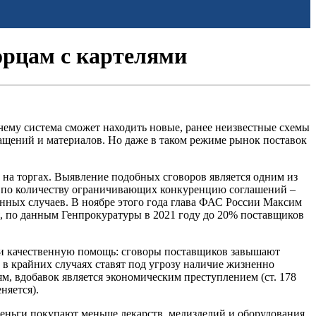
орцам с картелями
чему система сможет находить новые, ранее неизвестные схемы
ащений и материалов. Но даже в таком режиме рынок поставок
о на торгах. Выявление подобных сговоров является одним из
 по количеству ограничивающих конкуренцию соглашений –
ных случаев. В ноябре этого года глава ФАС России Максим
ия, по данным Генпрокуратуры в 2021 году до 20% поставщиков
ю и качественную помощь: сговоры поставщиков завышают
 в крайних случаях ставят под угрозу наличие жизненно
м, вдобавок является экономическим преступлением (ст. 178
еняется).
еньги покупают меньше лекарств, медизделий и оборудования,