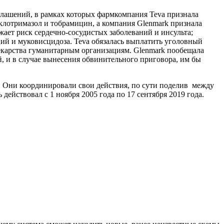
лашений, в рамках которых фармкомпания Teva признала
клотримазол и тобрамицин, а компания Glenmark признала
жает риск сердечно-сосудистых заболеваний и инсульта;
ий и муковисцидоза. Teva обязалась выплатить уголовный
лекарства гуманитарным организациям. Glenmark пообещала
, и в случае вынесения обвинительного приговора, им бы
е. Они координировали свои действия, по сути поделив между
ействовал с 1 ноября 2005 года по 17 сентября 2019 года.