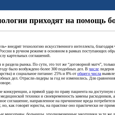
ологии приходят на помощь б
ль» внедрят технологию искусственного интеллекта, благодаря 
 России в ручном режиме в основном в рамках поступающих обр
ислу картельных соглашений.
и раздела рынка. По сути, это тот же “договорной матч”, тольк
году было возбуждено более 300 подобных дел. В
числе
лидеров
рства) и социальное питание: 25% и 8% от
общего числа
выявлен
подобных дел. Отрасли-лидеры за год не изменились. Для сравнен
оворе.
ие конкуренции, а прямой удар по праву пациента на доступну
 медицинской техники и своевременность замены расходников, а
ное соглашение, направленное на причинение вреда потребителя
, но, как говорят юристы, на практике оно практически не прим
ные минздравы, больницы, уполномоченные закупщики за те же д