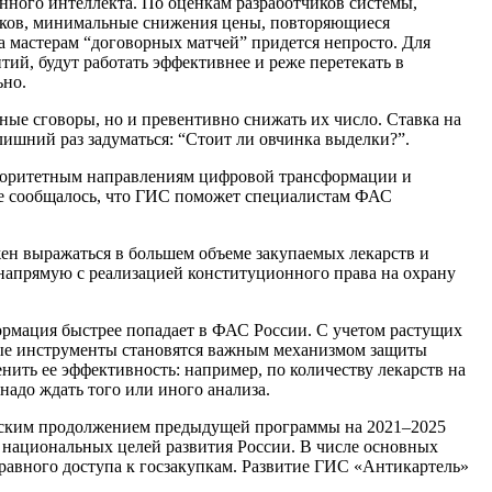
нного интеллекта. По оценкам разработчиков системы,
иков, минимальные снижения цены, повторяющиеся
а мастерам “договорных матчей” придется непросто. Для
тий, будут работать эффективнее и реже перетекать в
ьно.
ые сговоры, но и превентивно снижать их число. Ставка на
лишний раз задуматься: “Стоит ли овчинка выделки?”.
приоритетным направлениям цифровой трансформации и
кже сообщалось, что ГИС поможет специалистам ФАС
жен выражаться в большем объеме закупаемых лекарств и
 напрямую с реализацией конституционного права на охрану
ормация быстрее попадает в ФАС России. С учетом растущих
ные инструменты становятся важным механизмом защиты
ить ее эффективность: например, по количеству лекарств на
 надо ждать того или иного анализа.
ческим продолжением предыдущей программы на 2021–2025
ю национальных целей развития России. В числе основных
равного доступа к госзакупкам. Развитие ГИС «Антикартель»