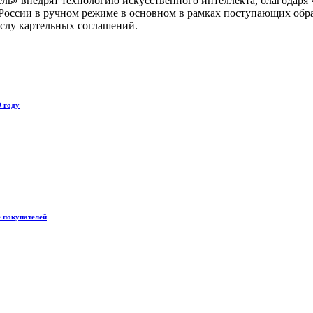
ль» внедрят технологию искусственного интеллекта, благодаря 
 России в ручном режиме в основном в рамках поступающих обр
ислу картельных соглашений.
0 году
е покупателей