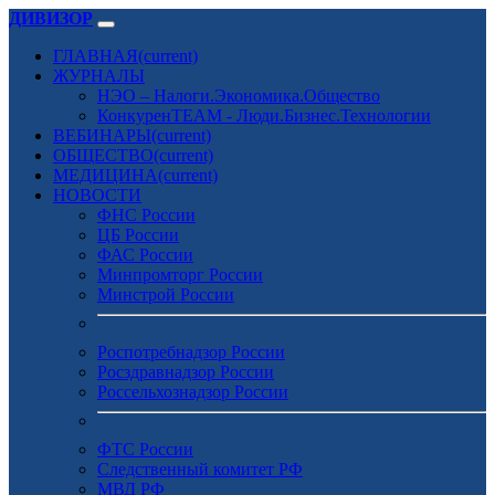
ДИВИЗОР
ГЛАВНАЯ
(current)
ЖУРНАЛЫ
НЭО – Налоги.Экономика.Общество
КонкуренTEAM - Люди.Бизнес.Технологии
ВЕБИНАРЫ
(current)
ОБЩЕСТВО
(current)
МЕДИЦИНА
(current)
НОВОСТИ
ФНС России
ЦБ России
ФАС России
Минпромторг России
Минстрой России
Роспотребнадзор России
Росздравнадзор России
Россельхознадзор России
ФТС России
Следственный комитет РФ
МВД РФ