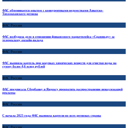
ФАС обменивается опытом с конкурентными ведомствами Азиатско-
Тихоокеанского региона
ФАС России
ФАС возбудила дело в отношении финансового маркетплейса «Сравни.ру» за
телерекламу онлайн-вклада
ФАС России
ФАС выявила картель при закупках химических веществ для очистки воды на
сумму более 4,6 млрд рублей
ФАС России
ФАС предписала Сбербанку и Яндексу прекратить распространение ненадлежащей
рекламы
ФАС России
С начала 2025 года ФАС выявила картели во всех регионах страны
ФАС России