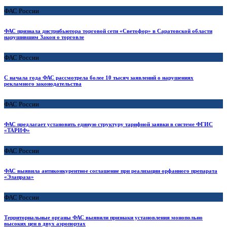
ФАС России
ФАС признала дистрибьютора торговой сети «Светофор» в Саратовской области
нарушившим Закон о торговле
ФАС России
С начала года ФАС рассмотрела более 10 тысяч заявлений о нарушениях
рекламного законодательства
ФАС России
ФАС предлагает установить единую структуру тарифной заявки в системе ФГИС
«ТАРИФ»
ФАС России
ФАС выявила антиконкурентное соглашение при реализации орфанного препарата
«Элапраза»
ФАС России
Территориальные органы ФАС выявили признаки установления монопольно
высоких цен в двух аэропортах