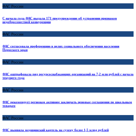
ФАС России
С начала года ФАС выдала 171 предупреждение об устранении признаков
недобросовестной конкуренции
ФАС России
ФАС согласовала преференцию в целях социального обеспечения населения
Пермского края
ФАС России
ФАС оштрафовала ряд ресурсоснабжающих организаций на 7,2 млн рублей с начала
текущего года
ФАС России
ФАС рекомендует регионам активнее заключать ценовые соглашения по школьным
товарам
ФАС России
ФАС выявила медицинский картель на сумму более 1,5 млрд рублей