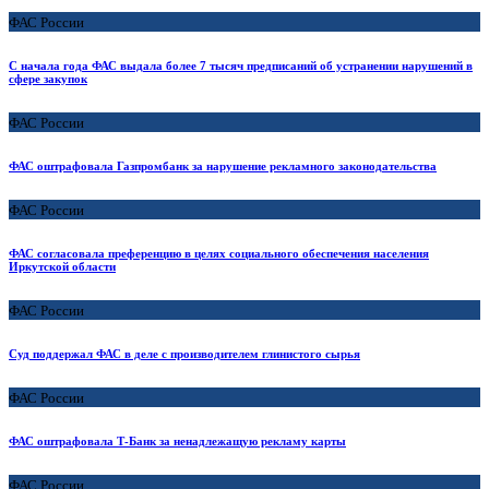
ФАС России
С начала года ФАС выдала более 7 тысяч предписаний об устранении нарушений в
сфере закупок
ФАС России
ФАС оштрафовала Газпромбанк за нарушение рекламного законодательства
ФАС России
ФАС согласовала преференцию в целях социального обеспечения населения
Иркутской области
ФАС России
Суд поддержал ФАС в деле с производителем глинистого сырья
ФАС России
ФАС оштрафовала Т-Банк за ненадлежащую рекламу карты
ФАС России