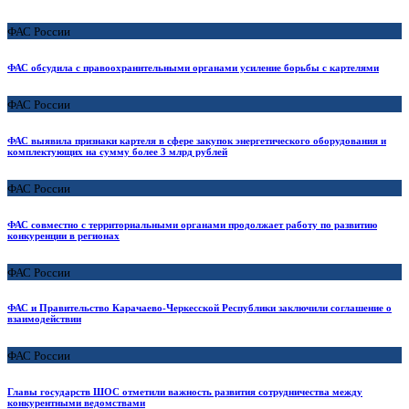
ФАС России
ФАС обсудила c правоохранительными органами усиление борьбы с картелями
ФАС России
ФАС выявила признаки картеля в сфере закупок энергетического оборудования и
комплектующих на сумму более 3 млрд рублей
ФАС России
ФАС совместно с территориальными органами продолжает работу по развитию
конкуренции в регионах
ФАС России
ФАС и Правительство Карачаево-Черкесской Республики заключили соглашение о
взаимодействии
ФАС России
Главы государств ШОС отметили важность развития сотрудничества между
конкурентными ведомствами