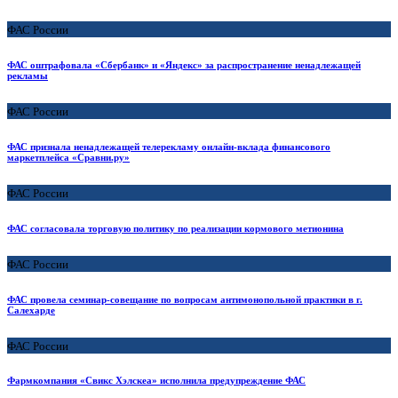
ФАС России
ФАС оштрафовала «Сбербанк» и «Яндекс» за распространение ненадлежащей
рекламы
ФАС России
ФАС признала ненадлежащей телерекламу онлайн-вклада финансового
маркетплейса «Сравни.ру»
ФАС России
ФАС согласовала торговую политику по реализации кормового метионина
ФАС России
ФАС провела семинар-совещание по вопросам антимонопольной практики в г.
Салехарде
ФАС России
Фармкомпания «Свикс Хэлскеа» исполнила предупреждение ФАС