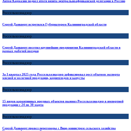
Антон Кармазин подвел итоги визита центральноафриканской делегации в Россию
Россельхознадзор
Сергей Данкверт встретился Губернатором Калининградской области
Россельхознадзор
Сергей Данкверт посетил крупнейшие предприятия Калининградской области в
рамках рабочей поездки
Россельхознадзор
За I квартал 2025 года Россельхознадзор зафиксировал рост объемов экспорта
мясной и молочной продукции, корнеплодов и капусты
Россельхознадзор
15 видов карантинных вредных объектов выявил Россельхознадзор в импортной
продукции с 24 по 30 марта
Россельхознадзор
Сергей Данкверт провел переговоры с Вице-министром сельского хозяйства