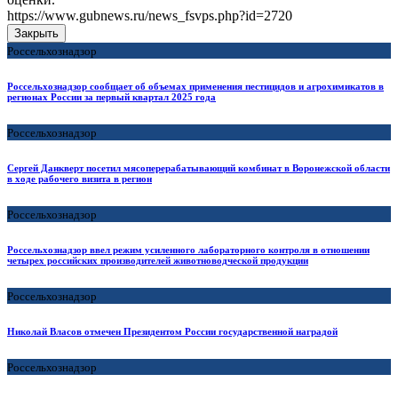
https://www.gubnews.ru/news_fsvps.php?id=2720
Закрыть
Россельхознадзор
Россельхознадзор сообщает об объемах применения пестицидов и агрохимикатов в
регионах России за первый квартал 2025 года
Россельхознадзор
Сергей Данкверт посетил мясоперерабатывающий комбинат в Воронежской области
в ходе рабочего визита в регион
Россельхознадзор
Россельхознадзор ввел режим усиленного лабораторного контроля в отношении
четырех российских производителей животноводческой продукции
Россельхознадзор
Николай Власов отмечен Президентом России государственной наградой
Россельхознадзор