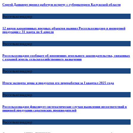
Сергей Данкверт провел рабочую встречу с губернатором Калужской области
Россельхознадзор
12 видов карантинных вредных объектов выявил Россельхознадзор в импортной
продукции с 31 марта по 6 апреля
Россельхознадзор
Россельхознадзор сообщает об изменениях земельного законодательства, связанных
с охраной земель сельскохозяйственного назначения
Россельхознадзор
Итоги экспорта зерна и продуктов его переработки за I квартал 2025 года
Россельхознадзор
Россельхознадзор фиксирует систематические случаи выявления несоответствий в
пищевой продукции саратовских производителей
Россельхознадзор