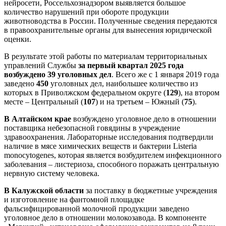
нейросети, Россельхознадзором выявляется большое
количество нарушений при обороте продукции
животноводства в России. Полученные сведения передаются
в правоохранительные органы для вынесения юридической
оценки.
В результате этой работы по материалам территориальных
управлений Службы
за первый квартал 2025 года
возбуждено
39 уголовных дел
. Всего же с 1 января 2019 года
заведено
450
уголовных дел, наибольшее количество из
которых в Приволжском федеральном округе (
129
), на втором
месте – Центральный (
107
) и на третьем – Южный (
75
).
В Алтайском крае
возбуждено уголовное дело в отношении
поставщика небезопасной говядины в учреждение
здравоохранения. Лабораторные исследования подтвердили
наличие в мясе химических веществ и бактерии Listeria
monocytogenes, которая является возбудителем инфекционного
заболевания – листериоза, способного поражать центральную
нервную систему человека.
В Калужской области
за поставку в бюджетные учреждения
и изготовление на фантомной площадке
фальсифицированной молочной продукции заведено
уголовное дело в отношении молокозавода. В компоненте