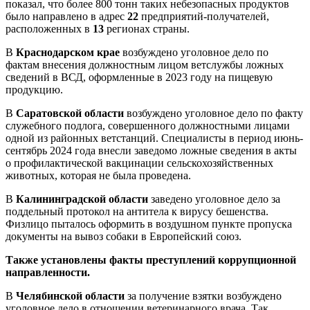
показал, что более 800 тонн таких небезопасных продуктов
было направлено в адрес
22
предприятий-получателей,
расположенных в
13
регионах страны.
В
Краснодарском крае
возбуждено уголовное дело по
фактам внесения должностным лицом ветслужбы ложных
сведений в ВСД, оформленные в 2023 году на пищевую
продукцию.
В
Саратовской области
возбуждено уголовное дело по факту
служебного подлога, совершенного должностными лицами
одной из районных ветстанций. Специалисты в период июнь-
сентябрь 2024 года внесли заведомо ложные сведения в акты
о профилактической вакцинации сельскохозяйственных
животных, которая не была проведена.
В
Калининградской области
заведено уголовное дело за
поддельный протокол на антитела к вирусу бешенства.
Физлицо пыталось оформить в воздушном пункте пропуска
документы на вывоз собаки в Европейский союз.
Также установлены факты преступлений коррупционной
направленности.
В
Челябинской области
за получение взятки возбуждено
уголовное дело в отношении ветеринарного врача. Так,