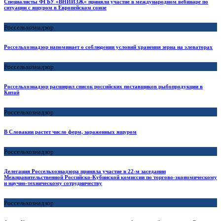
Специалисты ФГБУ «ВНИИЗЖ» приняли участие в международном вебинаре по
ситуации с ящуром в Европейском союзе
Россельхознадзор
Россельхознадзор напоминает о соблюдении условий хранения зерна на элеваторах
Россельхознадзор
Россельхознадзор расширил список российских поставщиков рыбопродукции в
Китай
Россельхознадзор
В Словакии растет число ферм, зараженных ящуром
Россельхознадзор
Делегация Россельхознадзора приняла участие в 22-м заседании
Межправительственной Российско-Кубинской комиссии по торгово-экономическому
и научно-техническому сотрудничеству
Россельхознадзор