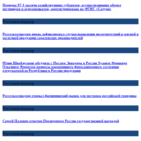
Порядка 97,3 тысячи хозяйствующих субъектов, осуществляющих оборот
пестицидов и агрохимикатов, зарегистрировано во ФГИС «Сатурн»
Россельхознадзор
Россельхознадзор вновь зафиксировал случаи выявления несоответствий в мясной и
молочной продукции саратовских производителей
Россельхознадзор
Юлия Швабаускене обсудила с Послом Эквадора в России Хуаном Фернандо
Ольгином Флоресом вопросы карантинного фитосанитарного состояния
отгружаемой из Республики в Россию продукции
Россельхознадзор
Россельхознадзор открыл филиппинский рынок для поставок российской говядины
Россельхознадзор
Сергей Палевич отмечен Президентом России государственной наградой
Россельхознадзор