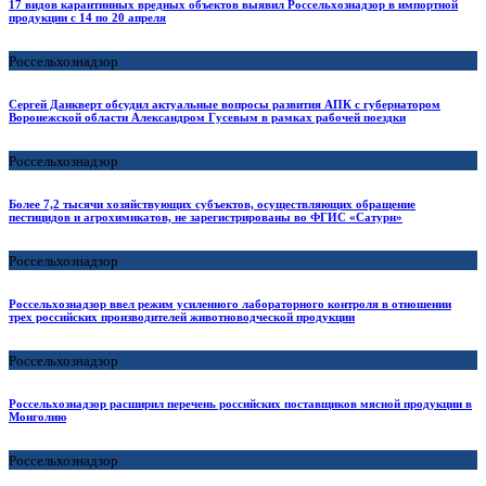
17 видов карантинных вредных объектов выявил Россельхознадзор в импортной
продукции с 14 по 20 апреля
Россельхознадзор
Сергей Данкверт обсудил актуальные вопросы развития АПК с губернатором
Воронежской области Александром Гусевым в рамках рабочей поездки
Россельхознадзор
Более 7,2 тысячи хозяйствующих субъектов, осуществляющих обращение
пестицидов и агрохимикатов, не зарегистрированы во ФГИС «Сатурн»
Россельхознадзор
Россельхознадзор ввел режим усиленного лабораторного контроля в отношении
трех российских производителей животноводческой продукции
Россельхознадзор
Россельхознадзор расширил перечень российских поставщиков мясной продукции в
Монголию
Россельхознадзор