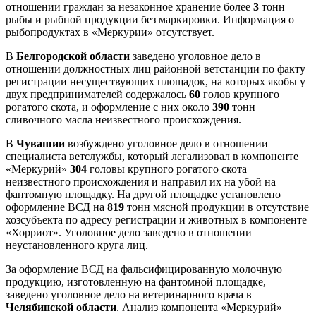
отношении граждан за незаконное хранение более
3
тонн
рыбы и рыбной продукции без маркировки. Информация о
рыбопродуктах в «Меркурии» отсутствует.
В
Белгородской области
заведено уголовное дело в
отношении должностных лиц районной ветстанции по факту
регистрации несуществующих площадок, на которых якобы у
двух предпринимателей содержалось
60
голов крупного
рогатого скота, и оформление с них около
390
тонн
сливочного масла неизвестного происхождения.
В
Чувашии
возбуждено уголовное дело в отношении
специалиста ветслужбы, который легализовал в компоненте
«Меркурий»
304
головы крупного рогатого скота
неизвестного происхождения и направил их на убой на
фантомную площадку. На другой площадке установлено
оформление ВСД на
819
тонн мясной продукции в отсутствие
хозсубъекта по адресу регистрации и животных в компоненте
«Хорриот». Уголовное дело заведено в отношении
неустановленного круга лиц.
За оформление ВСД на фальсифицированную молочную
продукцию, изготовленную на фантомной площадке,
заведено уголовное дело на ветеринарного врача в
Челябинской области
. Анализ компонента «Меркурий»