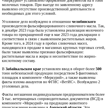
«Меркурий» установлено оформление документов на 8 тонн
молочных товаров. При выезде по заявленному адресу
выявлено отсутствие производственной деятельности и
необходимых для этого условий.
Уголовное дело возбуждено в отношении
челябинского
производителя фальсифицированного сливочного масла. Так,
в декабре 2023 года была установлена реализация молочного
товара по прекращенной еще в мае 2023 года декларации о
соответствии в связи с выявлением растительных жиров.
Кроме того, в 2024 году в пробах сливочных масел,
находящихся в продаже в магазинах крупных торговых сетей,
были также выявлены признаки фальсификации:
растительные масла и жиры и несоответствие по жирно-
кислотному составу.
В
Забайкальском крае
установлен ввод в оборот более
500
тонн небезопасной продукции посредством
5
фантомных
площадок в компоненте «Меркурий», а также выявлены
факты взлома аккаунтов во ФГИС «ВетИС». Возбуждено 2
уголовных дела.
Факты негашения индивидуальным предпринимателем более
5
тыс. ветеринарных сопроводительных документов (ВСД) в
компоненте «Меркурий» на продукцию животного
происхождения выявлены в
Амурской области
. Эти