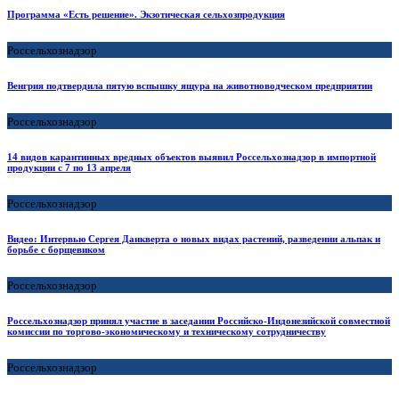
Программа «Есть решение». Экзотическая сельхозпродукция
Россельхознадзор
Венгрия подтвердила пятую вспышку ящура на животноводческом предприятии
Россельхознадзор
14 видов карантинных вредных объектов выявил Россельхознадзор в импортной
продукции с 7 по 13 апреля
Россельхознадзор
Видео: Интервью Сергея Данкверта о новых видах растений, разведении альпак и
борьбе с борщевиком
Россельхознадзор
Россельхознадзор принял участие в заседании Российско-Индонезийской совместной
комиссии по торгово-экономическому и техническому сотрудничеству
Россельхознадзор