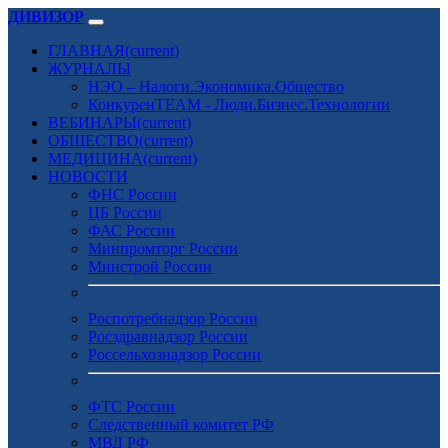
ДИВИЗОР
ГЛАВНАЯ
(current)
ЖУРНАЛЫ
НЭО – Налоги.Экономика.Общество
КонкуренTEAM - Люди.Бизнес.Технологии
ВЕБИНАРЫ
(current)
ОБЩЕСТВО
(current)
МЕДИЦИНА
(current)
НОВОСТИ
ФНС России
ЦБ России
ФАС России
Минпромторг России
Минстрой России
Роспотребнадзор России
Росздравнадзор России
Россельхознадзор России
ФТС России
Следственный комитет РФ
МВД РФ