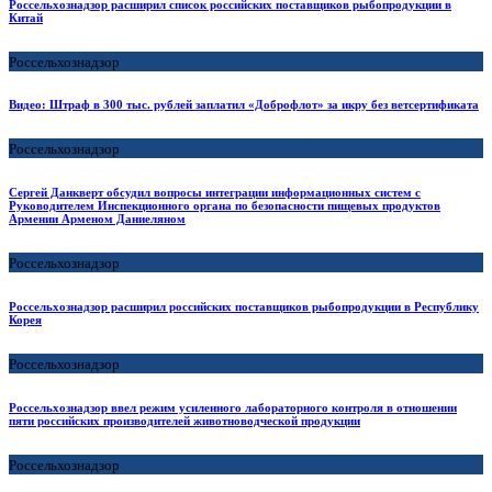
Россельхознадзор расширил список российских поставщиков рыбопродукции в
Китай
Россельхознадзор
Видео: Штраф в 300 тыс. рублей заплатил «Доброфлот» за икру без ветсертификата
Россельхознадзор
Сергей Данкверт обсудил вопросы интеграции информационных систем с
Руководителем Инспекционного органа по безопасности пищевых продуктов
Армении Арменом Даниеляном
Россельхознадзор
Россельхознадзор расширил российских поставщиков рыбопродукции в Республику
Корея
Россельхознадзор
Россельхознадзор ввел режим усиленного лабораторного контроля в отношении
пяти российских производителей животноводческой продукции
Россельхознадзор