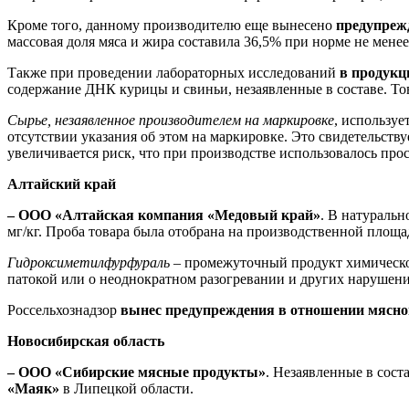
Кроме того, данному производителю еще вынесено
предупреж
массовая доля мяса и жира составила 36,5% при норме не мене
Также при проведении лабораторных исследований
в продукц
содержание ДНК курицы и свиньи, незаявленные в составе. То
Сырье, незаявленное производителем на маркировке
, используе
отсутствии указания об этом на маркировке. Это свидетельств
увеличивается риск, что при производстве использовалось про
Алтайский край
– ООО «Алтайская компания «Медовый край»
. В натураль
мг/кг. Проба товара была отобрана на производственной площа
Гидроксиметилфурфураль
– промежуточный продукт химическог
патокой или о неоднократном разогревании и других нарушения
Россельхознадзор
вынес предупреждения
в отношении мясн
Новосибирская область
– ООО «Сибирские мясные продукты»
. Незаявленные в сост
«Маяк»
в Липецкой области.