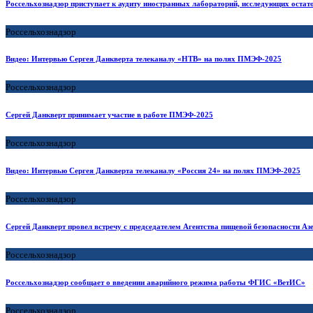
Россельхознадзор приступает к аудиту иностранных лабораторий, исследующих остат
Россельхознадзор
Видео: Интервью Сергея Данкверта телеканалу «НТВ» на полях ПМЭФ-2025
Россельхознадзор
Сергей Данкверт принимает участие в работе ПМЭФ-2025
Россельхознадзор
Видео: Интервью Сергея Данкверта телеканалу «Россия 24» на полях ПМЭФ-2025
Россельхознадзор
Сергей Данкверт провел встречу с председателем Агентства пищевой безопасности
Россельхознадзор
Россельхознадзор сообщает о введении аварийного режима работы ФГИС «ВетИС»
Россельхознадзор