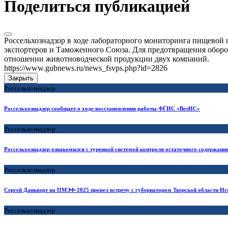
Поделиться публикацией
Россельхознадзор в ходе лабораторного мониторинга пищевой 
экспортеров и Таможенного Союза. Для предотвращения оборот
отношении животноводческой продукции двух компаний.
https://www.gubnews.ru/news_fsvps.php?id=2826
Закрыть
Россельхознадзор
Россельхознадзор сообщает о ходе восстановления работы ФГИС «ВетИС»
Россельхознадзор
Россельхознадзор ознакомился с турецкой системой контроля остаточного содержания
Россельхознадзор
Сергей Данкверт на ПМЭФ-2025 провел встречу с губернатором Тверской области Иг
Россельхознадзор