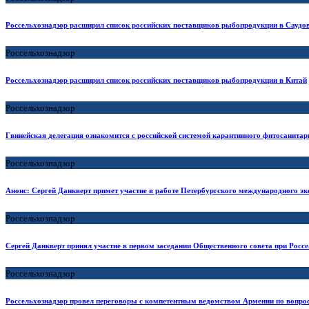
Россельхознадзор расширил список российских поставщиков рыбопродукции в Сауд
Россельхознадзор
Россельхознадзор расширил список российских поставщиков рыбопродукции в Китай
Россельхознадзор
Гвинейская делегация ознакомится с российской системой карантинного фитосанитар
Россельхознадзор
Анонс: Сергей Данкверт примет участие в работе Петербургского международного э
Россельхознадзор
Сергей Данкверт принял участие в первом заседании Общественного совета при Россе
Россельхознадзор
Россельхознадзор провел переговоры с компетентным ведомством Армении по вопрос