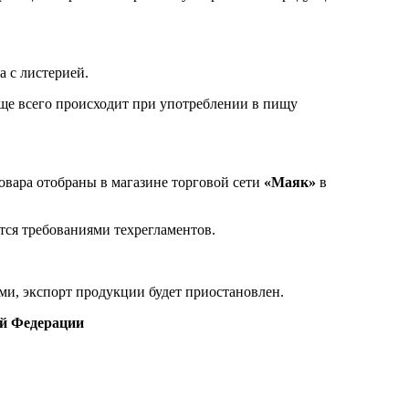
а с листерией.
ще всего происходит при употреблении в пищу
овара отобраны в магазине торговой сети
«Маяк»
в
тся требованиями техрегламентов.
и, экспорт продукции будет приостановлен.
ой Федерации