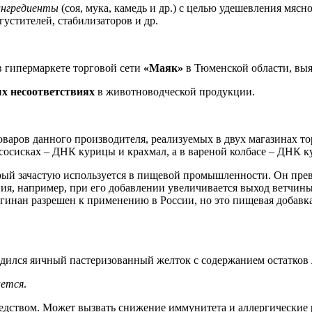
ингредиенты
(соя, мука, камедь и др.) с целью удешевления мяс
густителей, стабилизаторов и др.
в гипермаркете торговой сети
«Маяк»
в Тюменской области, выя
х несоответствиях
в животноводческой продукции.
товаров данного производителя, реализуемых в двух магазинах т
осисках – ДНК курицы и крахмал, а в вареной колбасе – ДНК ку
орый зачастую используется в пищевой промышленности. Он пре
я, например, при его добавлении увеличивается выход ветчины,
инан разрешен к применению в России, но это пищевая добавка,
одился яичный пастеризованный желток с содержанием остатков 
ается
.
едством. Может вызвать снижение иммунитета и аллергические