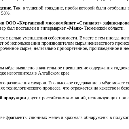
дение
. Так, в тушеной говядине, пробы которой были отобраны 
е 58%.
ии ООО «Курганский мясокомбинат «Стандарт» зафиксиров
вар был поставлен в гипермаркет
«Маяк»
Тюменской области.
тся с целью уменьшения себестоимости. Вместе с тем иногда исп
ует об использовании производителем сырья неизвестного происх
сроченное сырье, нелегально приобретенное, произведенное в н
ном мёде выявлено значительное превышение содержания гидрокс
дке изготовителя в Алтайском крае.
о разложения сахаров. Его высокое содержание в мёде может с
х технологического процесса, что отражается на качестве и без
ой продукции
других российских компаний, использующих при е
аве фрагменты слюнных желез и крахмала обнаружены в полукопч