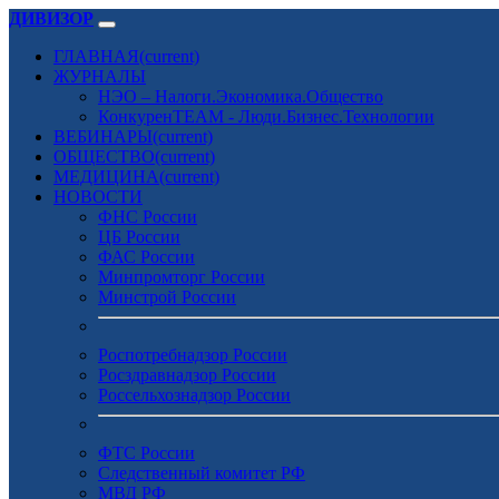
ДИВИЗОР
ГЛАВНАЯ
(current)
ЖУРНАЛЫ
НЭО – Налоги.Экономика.Общество
КонкуренTEAM - Люди.Бизнес.Технологии
ВЕБИНАРЫ
(current)
ОБЩЕСТВО
(current)
МЕДИЦИНА
(current)
НОВОСТИ
ФНС России
ЦБ России
ФАС России
Минпромторг России
Минстрой России
Роспотребнадзор России
Росздравнадзор России
Россельхознадзор России
ФТС России
Следственный комитет РФ
МВД РФ