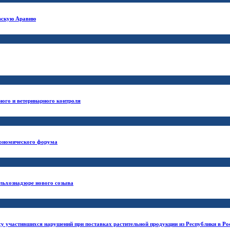
овскую Аравию
ного и ветеринарного контроля
кономического форума
льхознадзоре нового созыва
у участившихся нарушений при поставках растительной продукции из Республики в Ро