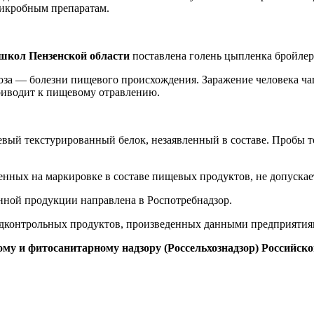
микробным препаратам.
 школ Пензенской области
поставлена голень цыпленка бройлер
иоза — болезни пищевого происхождения. Заражение человека ча
риводит к пищевому отравлению.
вый текстурированный белок, незаявленный в составе. Пробы т
енных на маркировке в составе пищевых продуктов, не допускае
нной продукции направлена в Роспотребнадзор.
подконтрольных продуктов, произведенных данными предприятиям
у и фитосанитарному надзору (Россельхознадзор) Российск