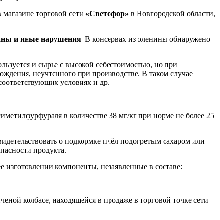
в магазине торговой сети
«Светофор»
в Новгородской области,
аны и иные нарушения
. В консервах из оленины обнаружено
ользуется и сырье с высокой себестоимостью, но при
ождения, неучтенного при производстве. В таком случае
есоответствующих условиях и др.
иметилфурфураля в количестве 38 мг/кг при норме не более 25
видетельствовать о подкормке пчёл подогретым сахаром или
опасности продукта.
е изготовлении компоненты, незаявленные в составе:
еной колбасе, находящейся в продаже в торговой точке сети