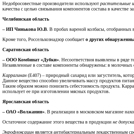
Недобросовестные производители используют
растительные 
качества с целью связывания компонентов состава в качестве за
Челябинская область
– ИП Чинькова Ю.В
. В пробах вареной колбасы, отобранных 
Кроме того, Россельхознадзор сообщает
о других обнаруженны
Саратовская область
– ООО Комбинат «Дубки»
. Несоответствия выявлены в ряде 
Незаявленные в составе компоненты обнаружены: в молочных с
Каррагинан
(Е407) – природный сахарид или загуститель, кот
Данное вещество способно увеличивать массу продуктов питани
Таким образом можно понизить себестоимость продукта. Карраг
использует ее при изготовлении мясных продуктов.
Ярославская область
– ОАО «Волжанин»
. В реализации в московском магазине нах
Остаточное содержание этого вещества в продукции
не допуск
Энрофлоксацин
является антибактериальным лекарственным ср