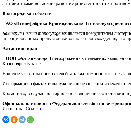
антибиотиками возможно развитие резистентности к противо
Волгоградская область
– АО «Птицефабрика Краснодонская»
. В
столовую одной из
Бактерия
Listeria monocytogenes
является возбудителем листер
инфицированных продуктов животного происхождения, что п
Алтайский край
– ООО «Алтайхолод»
. В замороженных пельменях выявлен сое
Красноярском крае.
Наличие указанных показателей, а также компонентов, незаявл
Информация о фактах обнаружения небезопасной и некачестве
Кроме того, в случае повторного выявления несоответствий 
Официальные новости Федеральной службы по ветеринарном
Источник :
Ссылка