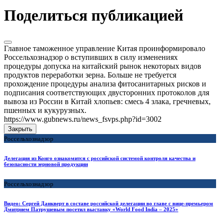
Поделиться публикацией
Главное таможенное управление Китая проинформировало
Россельхознадзор о вступивших в силу изменениях
процедуры допуска на китайский рынок некоторых видов
продуктов переработки зерна. Больше не требуется
прохождение процедуры анализа фитосанитарных рисков и
подписания соответствующих двусторонних протоколов для
вывоза из России в Китай хлопьев: смесь 4 злака, гречневых,
пшенных и кукурузных.
https://www.gubnews.ru/news_fsvps.php?id=3002
Закрыть
Россельхознадзор
Делегация из Конго ознакомится с российской системой контроля качества и
безопасности зерновой продукции
Россельхознадзор
Видео: Сергей Данкверт в составе российской делегации во главе с вице-премьером
Дмитрием Патрушевым посетил выставку «World Food India – 2025»