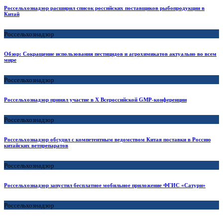
Россельхознадзор расширил список российских поставщиков рыбопродукции в
Китай
Россельхознадзор
Обзор: Сокращение использования пестицидов и агрохимикатов актуально во всем
мире
Россельхознадзор
Россельхознадзор принял участие в X Всероссийской GMP-конференции
Россельхознадзор
Россельхознадзор обсудил с компетентным ведомством Китая поставки в Россию
китайских ветпрепаратов
Россельхознадзор
Россельхознадзор запустил бесплатное мобильное приложение ФГИС «Сатурн»
Россельхознадзор