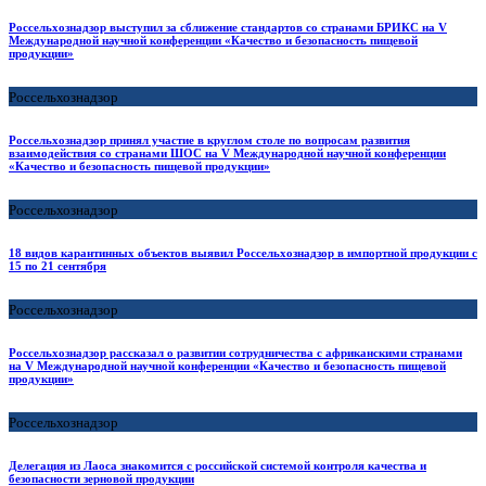
Россельхознадзор выступил за сближение стандартов со странами БРИКС на V
Международной научной конференции «Качество и безопасность пищевой
продукции»
Россельхознадзор
Россельхознадзор принял участие в круглом столе по вопросам развития
взаимодействия со странами ШОС на V Международной научной конференции
«Качество и безопасность пищевой продукции»
Россельхознадзор
18 видов карантинных объектов выявил Россельхознадзор в импортной продукции с
15 по 21 сентября
Россельхознадзор
Россельхознадзор рассказал о развитии сотрудничества с африканскими странами
на V Международной научной конференции «Качество и безопасность пищевой
продукции»
Россельхознадзор
Делегация из Лаоса знакомится с российской системой контроля качества и
безопасности зерновой продукции