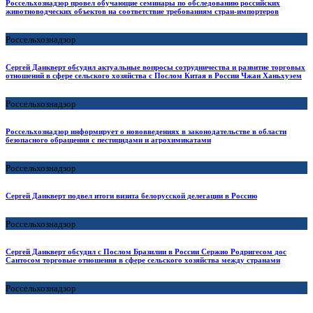
Россельхознадзор провел обучающие семинары по обследованию российских
животноводческих объектов на соответствие требованиям стран-импортеров
Россельхознадзор
Сергей Данкверт обсудил актуальные вопросы сотрудничества и развитие торговых
отношений в сфере сельского хозяйства с Послом Китая в России Чжан Ханьхуэем
Россельхознадзор
Россельхознадзор информирует о нововведениях в законодательстве в области
безопасного обращения с пестицидами и агрохимикатами
Россельхознадзор
Сергей Данкверт подвел итоги визита белорусской делегации в Россию
Россельхознадзор
Сергей Данкверт обсудил с Послом Бразилии в России Сержио Родригесом дос
Сантосом торговые отношения в сфере сельского хозяйства между странами
Россельхознадзор