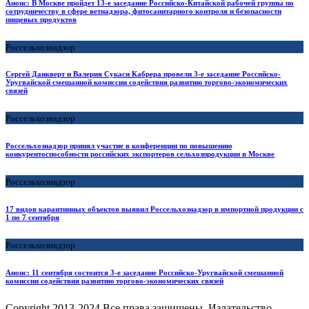
Анонс: В Москве пройдет 13-е заседание Российско-Китайской рабочей группы по
сотрудничеству в сфере ветнадзора, фитосанитарного контроля и безопасности
пищевых продуктов
Россельхознадзор
Сергей Данкверт и Валерия Сукаси Кабрера провели 3-е заседание Российско-
Уругвайской смешанной комиссии содействия развитию торгово-экономических
связей
Россельхознадзор
Россельхознадзор принял участие в конференции по повышению
конкурентоспособности российских экспортеров сельхозпродукции в Москве
Россельхознадзор
17 видов карантинных объектов выявил Россельхознадзор в импортной продукции с
1 по 7 сентября
Россельхознадзор
Анонс: 11 сентября состоится 3-е заседание Российско-Уругвайской смешанной
комиссии содействия развитию торгово-экономических связей
Copyright
2013-2024 Все права защищены, Издательство