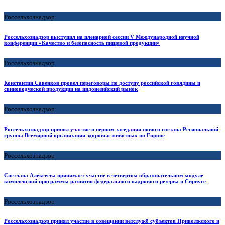
Россельхознадзор
Россельхознадзор выступил на пленарной сессии V Международной научной
конференции «Качество и безопасность пищевой продукции»
Россельхознадзор
Константин Савенков провел переговоры по доступу российской говядины и
свиноводческой продукции на индонезийский рынок
Россельхознадзор
Россельхознадзор принял участие в первом заседании нового состава Региональной
группы Всемирной организации здоровья животных по Европе
Россельхознадзор
Светлана Алексеева принимает участие в четвертом образовательном модуле
комплексной программы развития федерального кадрового резерва в Сириусе
Россельхознадзор
Россельхознадзор принял участие в совещании ветслужб субъектов Приволжского и