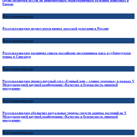
групп экспертов ВОЗЖ по приоритетным трансграничным болезням животных в
Европе
Россельхознадзор
Россельхознадзор подвел итоги визита лаосской делегации в Россию
Россельхознадзор
Россельхознадзор расширил список российских поставщиков мяса и субпродуктов
птицы в Сингапур
Россельхознадзор
Россельхознадзор провел круглый стол «Единый мир – единое здоровье» в рамках V
Международной научной конференции «Качество и безопасность пищевой
продукции»
Россельхознадзор
Россельхознадзор обозначил актуальные тренды средств защиты растений на V
Международной научной конференции «Качество и безопасность пищевой
продукции»
Россельхознадзор