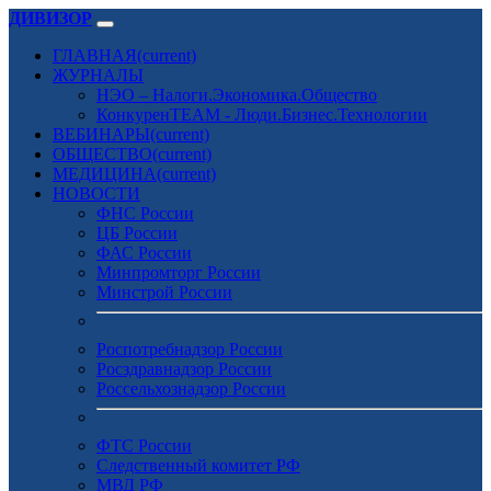
ДИВИЗОР
ГЛАВНАЯ
(current)
ЖУРНАЛЫ
НЭО – Налоги.Экономика.Общество
КонкуренTEAM - Люди.Бизнес.Технологии
ВЕБИНАРЫ
(current)
ОБЩЕСТВО
(current)
МЕДИЦИНА
(current)
НОВОСТИ
ФНС России
ЦБ России
ФАС России
Минпромторг России
Минстрой России
Роспотребнадзор России
Росздравнадзор России
Россельхознадзор России
ФТС России
Следственный комитет РФ
МВД РФ