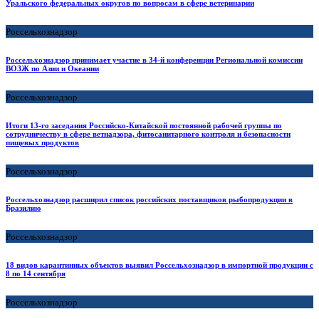
Уральского федеральных округов по вопросам в сфере ветеринарии
Россельхознадзор
Россельхознадзор принимает участие в 34-й конференции Региональной комиссии
ВОЗЖ по Азии и Океании
Россельхознадзор
Итоги 13-го заседания Российско-Китайской постоянной рабочей группы по
сотрудничеству в сфере ветнадзора, фитосанитарного контроля и безопасности
пищевых продуктов
Россельхознадзор
Россельхознадзор расширил список российских поставщиков рыбопродукции в
Бразилию
Россельхознадзор
18 видов карантинных объектов выявил Россельхознадзор в импортной продукции с
8 по 14 сентября
Россельхознадзор