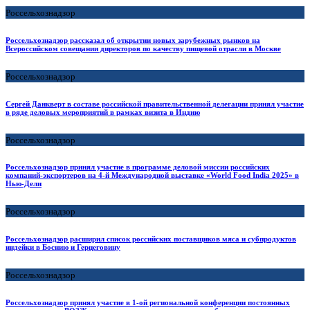
Россельхознадзор
Россельхознадзор рассказал об открытии новых зарубежных рынков на
Всероссийском совещании директоров по качеству пищевой отрасли в Москве
Россельхознадзор
Сергей Данкверт в составе российской правительственной делегации принял участие
в ряде деловых мероприятий в рамках визита в Индию
Россельхознадзор
Россельхознадзор принял участие в программе деловой миссии российских
компаний-экспортеров на 4-й Международной выставке «World Food India 2025» в
Нью-Дели
Россельхознадзор
Россельхознадзор расширил список российских поставщиков мяса и субпродуктов
индейки в Боснию и Герцеговину
Россельхознадзор
Россельхознадзор принял участие в 1-ой региональной конференции постоянных