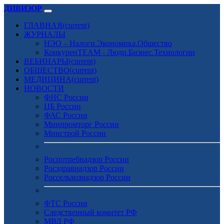
ДИВИЗОР
ГЛАВНАЯ
(current)
ЖУРНАЛЫ
НЭО – Налоги.Экономика.Общество
КонкуренTEAM - Люди.Бизнес.Технологии
ВЕБИНАРЫ
(current)
ОБЩЕСТВО
(current)
МЕДИЦИНА
(current)
НОВОСТИ
ФНС России
ЦБ России
ФАС России
Минпромторг России
Минстрой России
Роспотребнадзор России
Росздравнадзор России
Россельхознадзор России
ФТС России
Следственный комитет РФ
МВД РФ