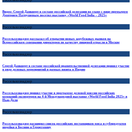
Видео: Сергей Данкверт в составе российской делегации во главе с вице-премьером
Дмитрием Патрушевым посетил выставку «World Food India – 2025»
Россельхознадзор
Россельхознадзор рассказал об открытии новых зарубежных рынков на
Всероссийском совещании директоров по качеству пищевой отрасли в Москве
Россельхознадзор
Сергей Данкверт в составе российской правительственной делегации принял участие
в ряде деловых мероприятий в рамках визита в Индию
Россельхознадзор
Россельхознадзор принял участие в программе деловой миссии российских
компаний-экспортеров на 4-й Международной выставке «World Food India 2025» в
Нью-Дели
Россельхознадзор
Россельхознадзор расширил список российских поставщиков мяса и субпродуктов
индейки в Боснию и Герцеговину