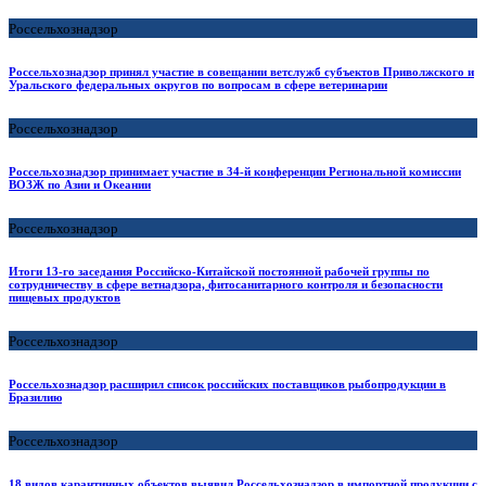
Россельхознадзор
Россельхознадзор принял участие в совещании ветслужб субъектов Приволжского и
Уральского федеральных округов по вопросам в сфере ветеринарии
Россельхознадзор
Россельхознадзор принимает участие в 34-й конференции Региональной комиссии
ВОЗЖ по Азии и Океании
Россельхознадзор
Итоги 13-го заседания Российско-Китайской постоянной рабочей группы по
сотрудничеству в сфере ветнадзора, фитосанитарного контроля и безопасности
пищевых продуктов
Россельхознадзор
Россельхознадзор расширил список российских поставщиков рыбопродукции в
Бразилию
Россельхознадзор
18 видов карантинных объектов выявил Россельхознадзор в импортной продукции с