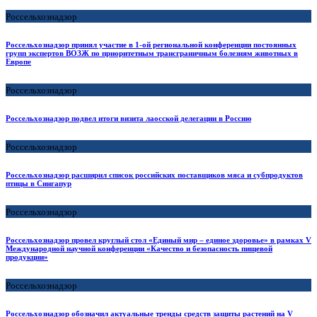
Россельхознадзор
Россельхознадзор принял участие в 1-ой региональной конференции постоянных
групп экспертов ВОЗЖ по приоритетным трансграничным болезням животных в
Европе
Россельхознадзор
Россельхознадзор подвел итоги визита лаосской делегации в Россию
Россельхознадзор
Россельхознадзор расширил список российских поставщиков мяса и субпродуктов
птицы в Сингапур
Россельхознадзор
Россельхознадзор провел круглый стол «Единый мир – единое здоровье» в рамках V
Международной научной конференции «Качество и безопасность пищевой
продукции»
Россельхознадзор
Россельхознадзор обозначил актуальные тренды средств защиты растений на V