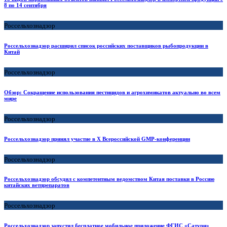
8 по 14 сентября
Россельхознадзор
Россельхознадзор расширил список российских поставщиков рыбопродукции в
Китай
Россельхознадзор
Обзор: Сокращение использования пестицидов и агрохимикатов актуально во всем
мире
Россельхознадзор
Россельхознадзор принял участие в X Всероссийской GMP-конференции
Россельхознадзор
Россельхознадзор обсудил с компетентным ведомством Китая поставки в Россию
китайских ветпрепаратов
Россельхознадзор
Россельхознадзор запустил бесплатное мобильное приложение ФГИС «Сатурн»