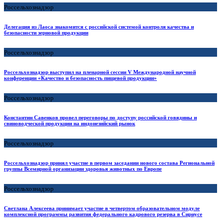
Россельхознадзор
Делегация из Лаоса знакомится с российской системой контроля качества и
безопасности зерновой продукции
Россельхознадзор
Россельхознадзор выступил на пленарной сессии V Международной научной
конференции «Качество и безопасность пищевой продукции»
Россельхознадзор
Константин Савенков провел переговоры по доступу российской говядины и
свиноводческой продукции на индонезийский рынок
Россельхознадзор
Россельхознадзор принял участие в первом заседании нового состава Региональной
группы Всемирной организации здоровья животных по Европе
Россельхознадзор
Светлана Алексеева принимает участие в четвертом образовательном модуле
комплексной программы развития федерального кадрового резерва в Сириусе