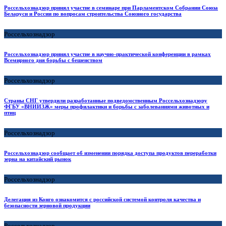
Россельхознадзор принял участие в семинаре при Парламентском Собрании Союза
Беларуси и России по вопросам строительства Союзного государства
Россельхознадзор
Россельхознадзор принял участие в научно-практической конференции в рамках
Всемирного дня борьбы с бешенством
Россельхознадзор
Страны СНГ утвердили разработанные подведомственным Россельхознадзору
ФГБУ «ВНИИЗЖ» меры профилактики и борьбы с заболеваниями животных и
птиц
Россельхознадзор
Россельхознадзор сообщает об изменении порядка доступа продуктов переработки
зерна на китайский рынок
Россельхознадзор
Делегация из Конго ознакомится с российской системой контроля качества и
безопасности зерновой продукции
Россельхознадзор