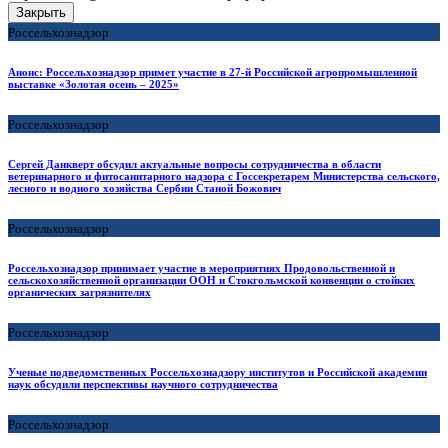
Закрыть
Россельхознадзор
Анонс: Россельхознадзор примет участие в 27-й Российской агропромышленной
выставке «Золотая осень – 2025»
Россельхознадзор
Сергей Данкверт обсудил актуальные вопросы сотрудничества в области
ветеринарного и фитосанитарного надзора с Госсекретарем Министерства сельского,
лесного и водного хозяйства Сербии Станой Божович
Россельхознадзор
Россельхознадзор принимает участие в мероприятиях Продовольственной и
сельскохозяйственной организации ООН и Стокгольмской конвенции о стойких
органических загрязнителях
Россельхознадзор
Ученые подведомственных Россельхознадзору институтов и Российской академии
наук обсудили перспективы научного сотрудничества
Россельхознадзор