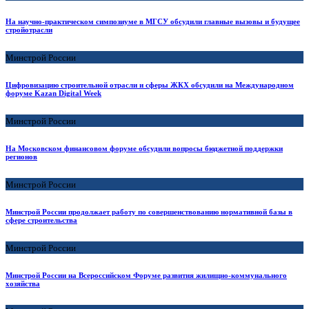
На научно-практическом симпозиуме в МГСУ обсудили главные вызовы и будущее
стройотрасли
Минстрой России
Цифровизацию строительной отрасли и сферы ЖКХ обсудили на Международном
форуме Kazan Digital Week
Минстрой России
На Московском финансовом форуме обсудили вопросы бюджетной поддержки
регионов
Минстрой России
Минстрой России продолжает работу по совершенствованию нормативной базы в
сфере строительства
Минстрой России
Минстрой России на Всероссийском Форуме развития жилищно-коммунального
хозяйства