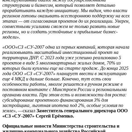
структурами и бизнесом, который позволяет детально
прорабатывать каждую инициативу. Мы видим, что власти
регионов готовы оказывать всестороннюю поддержку на всех
этапах — от согласования проектов до их реализации. Уверен,
совместными усилиями сможем не только развить новые
регионы, но и создать устойчивые и прибыльные бизнес-
модели».
«ООО«СЗ «СУ-2007 одна из первых компаний, которая начала
реализовывать масштабный инвестиционный проект на
территории ДНР. С 2023 года уже успешно реализовано 5
проектов в виде 5 многоквартирных жилых домов, 70% из
которых были куплены еще на старте продаж. До конца 2025
года ООО «СЗ «СУ-2007» планирует ввести в эксплуатацию
еще 4 МКД и дальше больше. Конечно, тут есть свои
особенности работы, многое решается в ручном режиме в
постоянном контакте с Минстроем России и региональными
органами власти. При этом есть и возможности для роста:
субсидирование проектного финансирования 3% для
застройщика, льготная ипотека под 2%, особые условия по
земле»
, —сказал
Заместитель генерального директора ООО
«СЗ «СУ-2007» Сергей Ерёменко.
Официальные новости Министерства строительства и
жилищно-коммунального хозяйства Российской