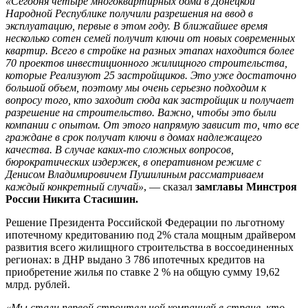
«Сегодня четыре многоквартирных дома в Донецкой
Народной Республике получили разрешения на ввод в
эксплуатацию, первые в этом году. В ближайшее время
несколько сотен семей получит ключи от новых современных
квартир. Всего в стройке на разных этапах находится более
70 проектов инвестиционного жилищного строительства,
которые Реализуют 25 застройщиков. Это уже достаточно
большой объем, поэтому мы очень серьезно подходим к
вопросу того, кто заходит сюда как застройщик и получает
разрешение на строительство. Важно, чтобы это были
компании с опытом. От этого напрямую зависит то, что все
граждане в срок получат ключи в домах надлежащего
качества. В случае каких-то сложных вопросов,
бюрократических издержек, в оперативном режиме с
Денисом Владимировичем Пушилиным рассматриваем
каждый конкретный случай»
, — сказал
замглавы Минстроя
России Никита Стасишин.
Решение Президента Российской Федерации по льготному
ипотечному кредитованию под 2% стала мощным драйвером
развития всего жилищного строительства в воссоединенных
регионах: в ДНР выдано 3 786 ипотечных кредитов на
приобретение жилья по ставке 2 % на общую сумму 19,62
млрд. рублей.
«Мы стали первой строительной компанией в стране, кто