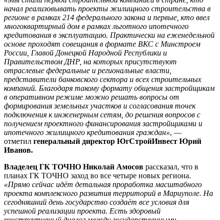
начал реализовывать проекты жилищного строительства в
регионе в рамках 214 федерального закона и первые, кто ввел
многоквартирный дом в рамках льготного ипотечного
кредитования в эксплуатацию. Практически на еженедельной
основе проходят совещания в формате ВКС с Минстроем
России, Главой Донецкой Народной Республики и
Правительством ДНР, на которых присутствуют
отраслевые федеральные и региональные власти,
представители банковского сектора и всех строительных
компаний. Благодаря такому формату общения застройщикам
в оперативном режиме можно решать вопросы от
формирования земельных участков и согласования точек
подключения к инженерным сетям, до решения вопросов с
получением проектного финансирования застройщиками и
ипотечного жилищного кредитования граждан»
, —
отметил
генеральный директор ЮгСтройИнвест Юрий
Иванов
.
Владелец ГК ТОЧНО Николай Амосов
рассказал, что в
планах ГК ТОЧНО заход во все четыре новых региона.
«Прямо сейчас идёт детальная проработка масштабного
проекта комплексного развития территорий в Мариуполе. На
сегодняшний день государство создаёт все условия для
успешной реализации проекта. Есть здоровый
конструктивный диалог между государственными