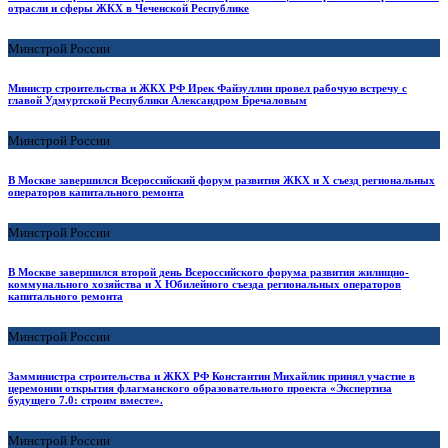
отрасли и сферы ЖКХ в Чеченской Республике
Минстрой России
Министр строительства и ЖКХ РФ Ирек Файзуллин провел рабочую встречу с
главой Удмуртской Республики Александром Бречаловым
Минстрой России
В Москве завершился Всероссийский форум развития ЖКХ и X съезд региональных
операторов капитального ремонта
Минстрой России
В Москве завершился второй день Всероссийского форума развития жилищно-
коммунального хозяйства и X Юбилейного съезда региональных операторов
капитального ремонта
Минстрой России
Замминистра строительства и ЖКХ РФ Константин Михайлик принял участие в
церемонии открытия флагманского образовательного проекта «Экспертиза
будущего 7.0: строим вместе».
Минстрой России