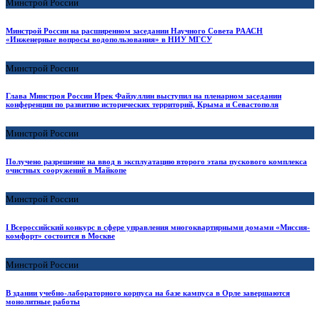
Минстрой России
Минстрой России на расширенном заседании Научного Совета РААСН
«Инженерные вопросы водопользования» в НИУ МГСУ
Минстрой России
Глава Минстроя России Ирек Файзуллин выступил на пленарном заседании
конференции по развитию исторических территорий, Крыма и Севастополя
Минстрой России
Получено разрешение на ввод в эксплуатацию второго этапа пускового комплекса
очистных сооружений в Майкопе
Минстрой России
I Всероссийский конкурс в сфере управления многоквартирными домами «Миссия-
комфорт» состоится в Москве
Минстрой России
В здании учебно-лабораторного корпуса на базе кампуса в Орле завершаются
монолитные работы