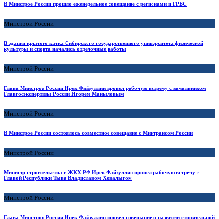
В Минстрое России прошло еженедельное совещание с регионами и ГРБС
Минстрой России
В здании крытого катка Сибирского государственного университета физической
культуры и спорта начались отделочные работы
Минстрой России
Глава Минстроя России Ирек Файзуллин провел рабочую встречу с начальником
Главгосэкспертизы России Игорем Маныловым
Минстрой России
В Минстрое России состоялось совместное совещание с Минтрансом России
Минстрой России
Министр строительства и ЖКХ РФ Ирек Файзуллин провел рабочую встречу с
Главой Республики Тыва Владиславом Ховалыгом
Минстрой России
Глава Минстроя России Ирек Файзуллин провел совещание о развитии строительной