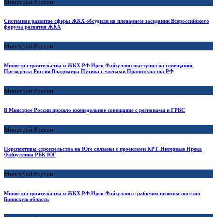
Минстрой России
Системное развитие сферы ЖКХ обсудили на пленарном заседании Всероссийского
форума развития ЖКХ
Минстрой России
Министр строительства и ЖКХ РФ Ирек Файзуллин выступил на совещании
Президента России Владимира Путина с членами Правительства РФ
Минстрой России
В Минстрое России прошло еженедельное совещание с регионами и ГРБС
Минстрой России
Перспективы строительства на Юге связаны с проектами КРТ. Интервью Ирека
Файзуллина РБК ЮГ
Минстрой России
Министр строительства и ЖКХ РФ Ирек Файзуллин с рабочим визитом посетил
Брянскую область