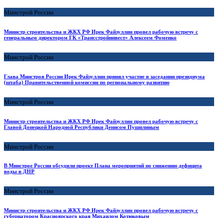
Минстрой России
Министр строительства и ЖКХ РФ Ирек Файзуллин провел рабочую встречу с
генеральным директором ГК «Трансстройинвест» Алексеем Фоменко
Минстрой России
Глава Минстроя России Ирек Файзуллин принял участие в заседании президиума
(штаба) Правительственной комиссии по региональному развитию
Минстрой России
Министр строительства и ЖКХ РФ Ирек Файзуллин провел рабочую встречу c
Главой Донецкой Народной Республики Денисом Пушилиным
Минстрой России
В Минстрое России обсудили проект Плана мероприятий по снижению дефицита
воды в ДНР
Минстрой России
Министр строительства и ЖКХ РФ Ирек Файзуллин провел рабочую встречу с
губернатором Красноярского края Михаилом Котюковым