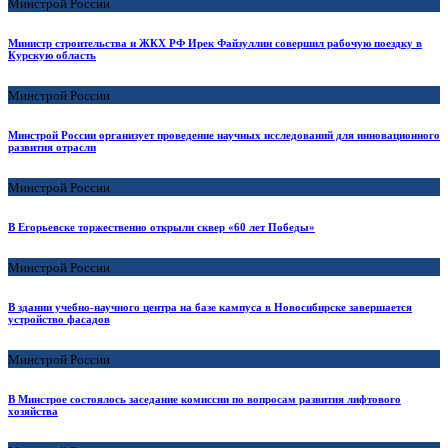
Минстрой России
Министр строительства и ЖКХ РФ Ирек Файзуллин совершил рабочую поездку в
Курскую область
Минстрой России
Минстрой России организует проведение научных исследований для инновационного
развития отрасли
Минстрой России
В Егорьевске торжественно открыли сквер «60 лет Победы»
Минстрой России
В здании учебно-научного центра на базе кампуса в Новосибирске завершается
устройство фасадов
Минстрой России
В Минстрое состоялось заседание комиссии по вопросам развития лифтового
хозяйства