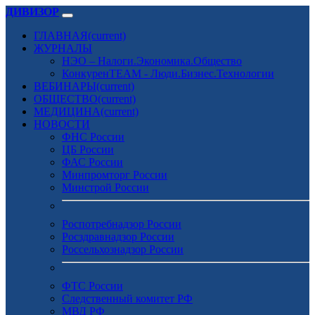
ДИВИЗОР
ГЛАВНАЯ
(current)
ЖУРНАЛЫ
НЭО – Налоги.Экономика.Общество
КонкуренTEAM - Люди.Бизнес.Технологии
ВЕБИНАРЫ
(current)
ОБЩЕСТВО
(current)
МЕДИЦИНА
(current)
НОВОСТИ
ФНС России
ЦБ России
ФАС России
Минпромторг России
Минстрой России
Роспотребнадзор России
Росздравнадзор России
Россельхознадзор России
ФТС России
Следственный комитет РФ
МВД РФ