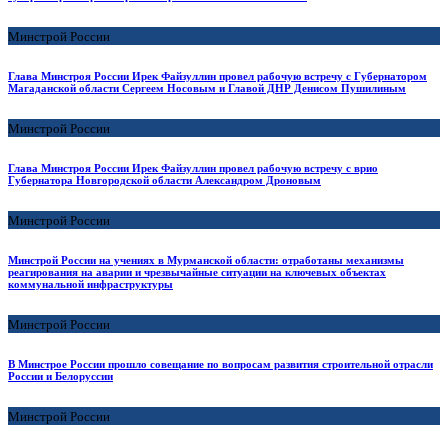
Минстрой России
Глава Минстроя России Ирек Файзуллин провел рабочую встречу с Губернатором
Магаданской области Сергеем Носовым и Главой ДНР Денисом Пушилиным
Минстрой России
Глава Минстроя России Ирек Файзуллин провел рабочую встречу с врио
Губернатора Новгородской области Александром Дроновым
Минстрой России
Минстрой России на учениях в Мурманской области: отработаны механизмы
реагирования на аварии и чрезвычайные ситуации на ключевых объектах
коммунальной инфраструктуры
Минстрой России
В Минстрое России прошло совещание по вопросам развития строительной отрасли
России и Белоруссии
Минстрой России