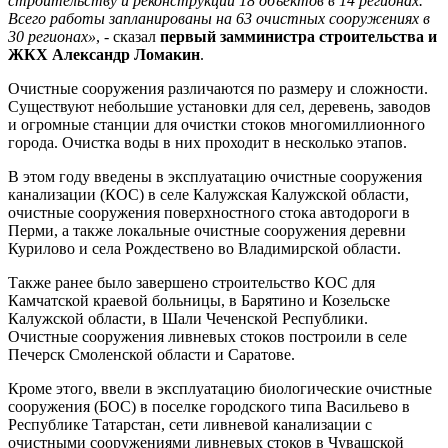
строительству и реконструкции 18 объектов в 14 регионах.
Всего работы запланированы на 63 очистных сооружениях в
30 регионах»
, - сказал
первый замминистра строительства и
ЖКХ Александр Ломакин
.
Очистные сооружения различаются по размеру и сложности.
Существуют небольшие установки для сел, деревень, заводов
и огромные станции для очистки стоков многомиллионного
города. Очистка воды в них проходит в несколько этапов.
В этом году введены в эксплуатацию очистные сооружения
канализации (КОС) в селе Калужская Калужской области,
очистные сооружения поверхностного стока автодороги в
Перми, а также локальные очистные сооружения деревни
Курилово и села Рождествено во Владимирской области.
Также ранее было завершено строительство КОС для
Камчатской краевой больницы, в Барятино и Козельске
Калужской области, в Шали Чеченской Республики.
Очистные сооружения ливневых стоков построили в селе
Печерск Смоленской области и Саратове.
Кроме этого, ввели в эксплуатацию биологические очистные
сооружения (БОС) в поселке городского типа Васильево в
Республике Татарстан, сети ливневой канализации с
очистными сооружениями ливневых стоков в Чувашской