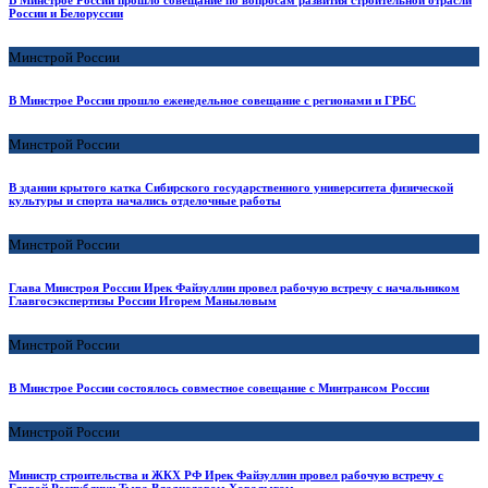
В Минстрое России прошло совещание по вопросам развития строительной отрасли
России и Белоруссии
Минстрой России
В Минстрое России прошло еженедельное совещание с регионами и ГРБС
Минстрой России
В здании крытого катка Сибирского государственного университета физической
культуры и спорта начались отделочные работы
Минстрой России
Глава Минстроя России Ирек Файзуллин провел рабочую встречу с начальником
Главгосэкспертизы России Игорем Маныловым
Минстрой России
В Минстрое России состоялось совместное совещание с Минтрансом России
Минстрой России
Министр строительства и ЖКХ РФ Ирек Файзуллин провел рабочую встречу с