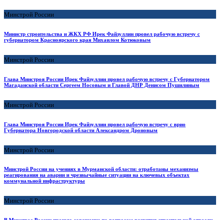
Минстрой России
Министр строительства и ЖКХ РФ Ирек Файзуллин провел рабочую встречу с
губернатором Красноярского края Михаилом Котюковым
Минстрой России
Глава Минстроя России Ирек Файзуллин провел рабочую встречу с Губернатором
Магаданской области Сергеем Носовым и Главой ДНР Денисом Пушилиным
Минстрой России
Глава Минстроя России Ирек Файзуллин провел рабочую встречу с врио
Губернатора Новгородской области Александром Дроновым
Минстрой России
Минстрой России на учениях в Мурманской области: отработаны механизмы
реагирования на аварии и чрезвычайные ситуации на ключевых объектах
коммунальной инфраструктуры
Минстрой России