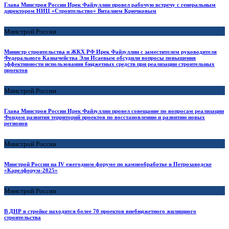
Глава Минстроя России Ирек Файзуллин провел рабочую встречу с генеральным
директором НИЦ «Строительство» Виталием Крючковым
Минстрой России
Министр строительства и ЖКХ РФ Ирек Файзуллин с заместителем руководителя
Федерального Казначейства Эли Исаевым обсудили вопросы повышения
эффективности использования бюджетных средств при реализации строительных
проектов
Минстрой России
Глава Минстроя России Ирек Файзуллин провел совещание по вопросам реализации
Фондом развития территорий проектов по восстановлению и развитию новых
регионов
Минстрой России
Минстрой России на IV ежегодном форуме по камнеобработке в Петрозаводске
«Карелфорум-2025»
Минстрой России
В ДНР в стройке находится более 70 проектов внебюджетного жилищного
строительства