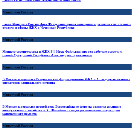
Главой Республики Тыва Владиславом Ховалыгом
Минстрой России
Глава Минстроя России Ирек Файзуллин провел совещание о развитии строительной
отрасли и сферы ЖКХ в Чеченской Республике
Минстрой России
Министр строительства и ЖКХ РФ Ирек Файзуллин провел рабочую встречу с
главой Удмуртской Республики Александром Бречаловым
Минстрой России
В Москве завершился Всероссийский форум развития ЖКХ и X съезд региональных
операторов капитального ремонта
Минстрой России
В Москве завершился второй день Всероссийского форума развития жилищно-
коммунального хозяйства и X Юбилейного съезда региональных операторов
капитального ремонта
Минстрой России