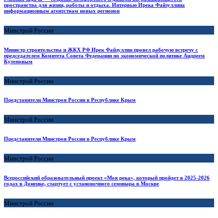
пространства для жизни, работы и отдыха. Интервью Ирека Файзуллина
информационным агентствам новых регионов
Минстрой России
Министр строительства и ЖКХ РФ Ирек Файзуллин провел рабочую встречу с
председателем Комитета Совета Федерации по экономической политике Андреем
Кутеповым
Минстрой России
Представители Минстроя России в Республике Крым
Минстрой России
Представители Минстроя России в Республике Крым
Минстрой России
Всероссийский образовательный проект «Моя река», который пройдет в 2025-2026
годах в Донецке, стартует с установочного семинара в Москве
Минстрой России