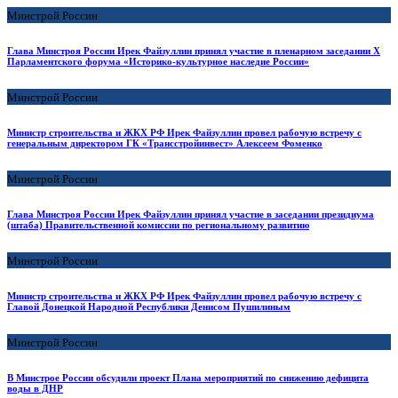
Минстрой России
Глава Минстроя России Ирек Файзуллин принял участие в пленарном заседании X
Парламентского форума «Историко-культурное наследие России»
Минстрой России
Министр строительства и ЖКХ РФ Ирек Файзуллин провел рабочую встречу с
генеральным директором ГК «Трансстройинвест» Алексеем Фоменко
Минстрой России
Глава Минстроя России Ирек Файзуллин принял участие в заседании президиума
(штаба) Правительственной комиссии по региональному развитию
Минстрой России
Министр строительства и ЖКХ РФ Ирек Файзуллин провел рабочую встречу c
Главой Донецкой Народной Республики Денисом Пушилиным
Минстрой России
В Минстрое России обсудили проект Плана мероприятий по снижению дефицита
воды в ДНР