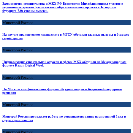
Замминистра строительства и ЖКХ РФ Константин Михайлик принял участие в
церемонии открытия флагманского образовательного проекта «Экспертиза
будущего 7.0: строим вместе».
Минстрой России
На научно-практическом симпозиуме в МГСУ обсудили главные вызовы и будущее
стройотрасли
Минстрой России
Цифровизацию строительной отрасли и сферы ЖКХ обсудили на Международном
форуме Kazan Digital Week
Минстрой России
На Московском финансовом форуме обсудили вопросы бюджетной поддержки
регионов
Минстрой России
Минстрой России продолжает работу по совершенствованию нормативной базы в
сфере строительства
Минстрой России