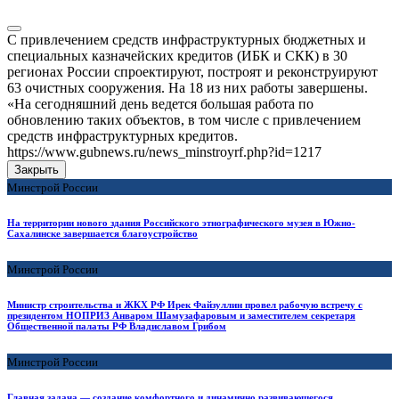
С привлечением средств инфраструктурных бюджетных и
специальных казначейских кредитов (ИБК и СКК) в 30
регионах России спроектируют, построят и реконструируют
63 очистных сооружения. На 18 из них работы завершены.
«На сегодняшний день ведется большая работа по
обновлению таких объектов, в том числе с привлечением
средств инфраструктурных кредитов.
https://www.gubnews.ru/news_minstroyrf.php?id=1217
Закрыть
Минстрой России
На территории нового здания Российского этнографического музея в Южно-
Сахалинске завершается благоустройство
Минстрой России
Министр строительства и ЖКХ РФ Ирек Файзуллин провел рабочую встречу с
президентом НОПРИЗ Анваром Шамузафаровым и заместителем секретаря
Общественной палаты РФ Владиславом Грибом
Минстрой России
Главная задача — создание комфортного и динамично развивающегося