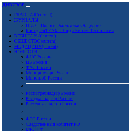
ДИВИЗОР
ГЛАВНАЯ
(current)
ЖУРНАЛЫ
НЭО – Налоги.Экономика.Общество
КонкуренTEAM - Люди.Бизнес.Технологии
ВЕБИНАРЫ
(current)
ОБЩЕСТВО
(current)
МЕДИЦИНА
(current)
НОВОСТИ
ФНС России
ЦБ России
ФАС России
Минпромторг России
Минстрой России
Роспотребнадзор России
Росздравнадзор России
Россельхознадзор России
ФТС России
Следственный комитет РФ
МВД РФ