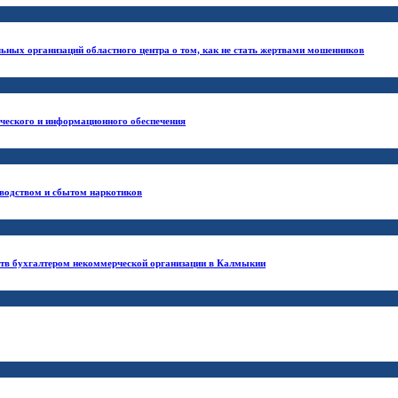
ьных организаций областного центра о том, как не стать жертвами мошенников
ического и информационного обеспечения
зводством и сбытом наркотиков
ств бухгалтером некоммерческой организации в Калмыкии