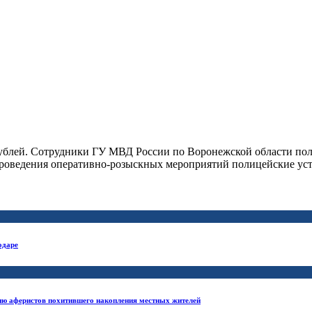
рублей. Сотрудники ГУ МВД России по Воронежской области п
е проведения оперативно-розыскных мероприятий полицейские у
одаре
ию аферистов похитившего накопления местных жителей