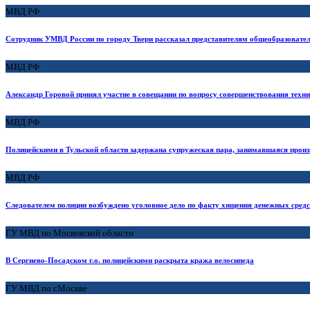
МВД РФ
Сотрудник УМВД России по городу Твери рассказал представителям общеобразовател
МВД РФ
Александр Горовой принял участие в совещании по вопросу совершенствования техн
МВД РФ
Полицейскими в Тульской области задержана супружеская пара, занимавшаяся прои
МВД РФ
Следователем полиции возбуждено уголовное дело по факту хищения денежных сред
ГУ МВД по Московской области
В Сергиево-Посадском г.о. полицейскими раскрыта кража велосипеда
ГУ МВД по г.Москве