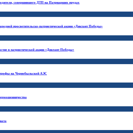
 водителя, совершившего ДТП на Патриарших прудах
ародной просветительско-патриотической акции «Диктант Победы»
астие в патриотической акции «Диктант Победы»
строфы на Чернобыльской АЭС
ибермошенничества
иата