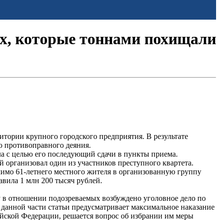
х, которые тоннами похищали
ории крупного городского предприятия. В результате
 противоправного деяния.
ла с целью его последующий сдачи в пункты приема.
организовал один из участников преступного квартета.
омимо 61-летнего местного жителя в организованную группу
вила 1 млн 200 тысяч рублей.
 в отношении подозреваемых возбуждено уголовное дело по
 данной части статьи предусматривает максимальное наказание
ийской Федерации, решается вопрос об избрании им меры