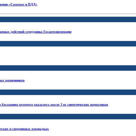
 акцию «Самокат и ПДД»
авных действий сотрудника Госавтоинспекции
нных мошенников
 багажнике которого оказалось около 3 кг синтетических наркотиков
етских и спортивных площадках