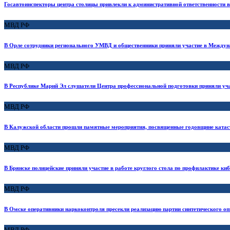
Госавтоинспекторы центра столицы привлекли к административной ответственности
МВД РФ
В Орле сотрудники регионального УМВД и общественники приняли участие в Междун
МВД РФ
В Республике Марий Эл слушатели Центра профессиональной подготовки приняли уч
МВД РФ
В Калужской области прошли памятные мероприятия, посвященные годовщине ката
МВД РФ
В Брянске полицейские приняли участие в работе круглого стола по профилактике к
МВД РФ
В Омске оперативники наркоконтроля пресекли реализацию партии синтетического оп
МВД РФ