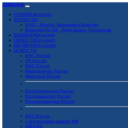
ДИВИЗОР
ГЛАВНАЯ
(current)
ЖУРНАЛЫ
НЭО – Налоги.Экономика.Общество
КонкуренTEAM - Люди.Бизнес.Технологии
ВЕБИНАРЫ
(current)
ОБЩЕСТВО
(current)
МЕДИЦИНА
(current)
НОВОСТИ
ФНС России
ЦБ России
ФАС России
Минпромторг России
Минстрой России
Роспотребнадзор России
Росздравнадзор России
Россельхознадзор России
ФТС России
Следственный комитет РФ
МВД РФ