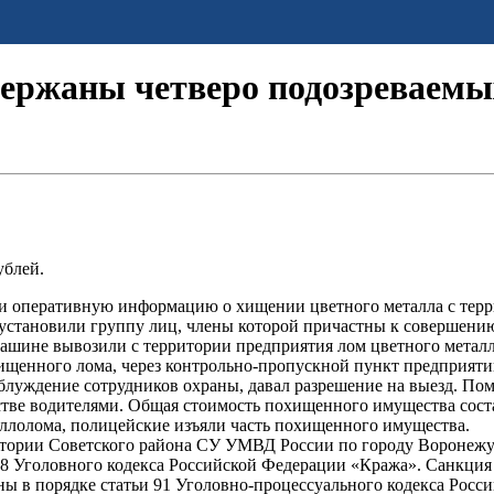
держаны четверо подозреваемы
ублей.
оперативную информацию о хищении цветного металла с террит
установили группу лиц, члены которой причастны к совершению
омашине вывозили с территории предприятия лом цветного метал
енного лома, через контрольно-пропускной пункт предприятий 
заблуждение сотрудников охраны, давал разрешение на выезд. П
стве водителями. Общая стоимость похищенного имущества соста
аллолома, полицейские изъяли часть похищенного имущества.
итории Советского района СУ УМВД России по городу Воронежу
58 Уголовного кодекса Российской Федерации «Кража». Санкция
ны в порядке статьи 91 Уголовно-процессуального кодекса Росс