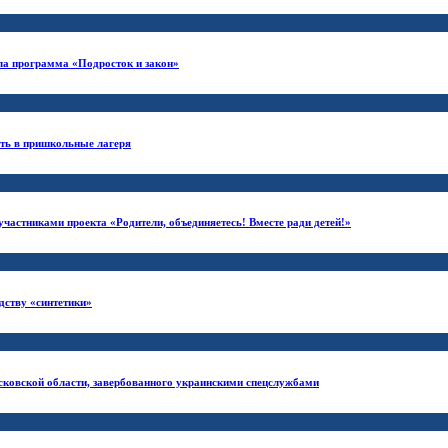
ла программа «Подросток и закон»
сть в пришкольные лагеря
частниками проекта «Родители, объединяетесь! Вместе ради детей!»
дству «синтетики»
сковской области, завербованного украинскими спецслужбами