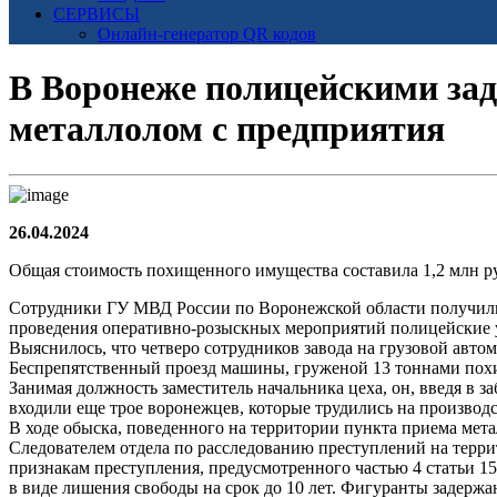
СЕРВИСЫ
Онлайн-генератор QR кодов
В Воронеже полицейскими за
металлолом с предприятия
26.04.2024
Общая стоимость похищенного имущества составила 1,2 млн р
Сотрудники ГУ МВД России по Воронежской области получили 
проведения оперативно-розыскных мероприятий полицейские 
Выяснилось, что четверо сотрудников завода на грузовой авт
Беспрепятственный проезд машины, груженой 13 тоннами похищ
Занимая должность заместитель начальника цеха, он, введя в 
входили еще трое воронежцев, которые трудились на производ
В ходе обыска, поведенного на территории пункта приема мет
Следователем отдела по расследованию преступлений на терр
признакам преступления, предусмотренного частью 4 статьи 1
в виде лишения свободы на срок до 10 лет. Фигуранты задержа