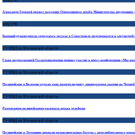
Александр Горовой провел заседание Оперативного штаба Министерства внутренних
МВД РФ
Бывший руководитель городского лесхоза в Севастополе подозревается в злоупотре
ГУ МВД по Московской области
Глава подмосковной Госавтоинспекции принял участие в пресс-конференции «Мы вме
ГУ МВД по Московской области
Полицейские в Коломне отдали дань памяти подвигу ликвидаторов аварии на Черн
ГУ МВД по Московской области
Раменскими полицейскими раскрыта кража телефона
ГУ МВД по Московской области
Полицейские в Лотошино провели разъяснительные беседы с автолюбителями о мерах