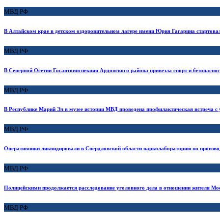
МВД РФ
В Алтайском крае в детском оздоровительном лагере имени Юрия Гагарина стартова
МВД РФ
В Северной Осетии Госавтоинспекция Ардонского района привезла спорт и безопасно
МВД РФ
В Республике Марий Эл в музее истории МВД проведена профилактическая встреча с у
МВД РФ
Оперативники ликвидировали в Свердловской области нарколабораторию по произво
МВД РФ
Полицейскими продолжается расследование уголовного дела в отношении жителя Мо
МВД РФ