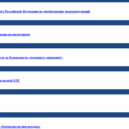
 дел Российской Федерации по профилактике правонарушений
блении полномочиями
сте за безопасность дорожного движения!»
обыльской АЭС
 безопасности при поездках