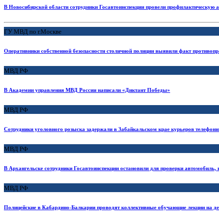
В Новосибирской области сотрудники Госавтоинспекции провели профилактическую
ГУ МВД по г.Москве
Оперативники собственной безопасности столичной полиции выявили факт противопр
МВД РФ
В Академии управления МВД России написали «Диктант Победы»
МВД РФ
Сотрудники уголовного розыска задержали в Забайкальском крае курьеров телефо
МВД РФ
В Архангельске сотрудники Госавтоинспекции остановили для проверки автомобиль, в
МВД РФ
Полицейские в Кабардино-Балкарии проводят коллективные обучающие лекции на д