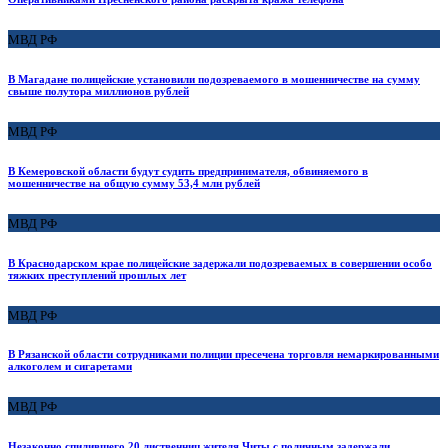
МВД РФ
В Магадане полицейские установили подозреваемого в мошенничестве на сумму
свыше полутора миллионов рублей
МВД РФ
В Кемеровской области будут судить предпринимателя, обвиняемого в
мошенничестве на общую сумму 53,4 млн рублей
МВД РФ
В Краснодарском крае полицейские задержали подозреваемых в совершении особо
тяжких преступлений прошлых лет
МВД РФ
В Рязанской области сотрудниками полиции пресечена торговля немаркированными
алкоголем и сигаретами
МВД РФ
Незаконно спилившего 20 лиственниц жителя Читы с поличным задержали