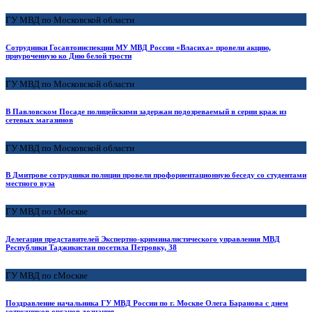
ГУ МВД по Московской области
Сотрудники Госавтоинспекции МУ МВД России «Власиха» провели акцию,
приуроченную ко Дню белой трости
ГУ МВД по Московской области
В Павловском Посаде полицейскими задержан подозреваемый в серии краж из
сетевых магазинов
ГУ МВД по Московской области
В Дмитрове сотрудники полиции провели профориентационную беседу со студентами
местного вуза
ГУ МВД по г.Москве
Делегация представителей Экспертно-криминалистического управления МВД
Республики Таджикистан посетила Петровку, 38
ГУ МВД по г.Москве
Поздравление начальника ГУ МВД России по г. Москве Олега Баранова с днем
сотрудников органов дознания