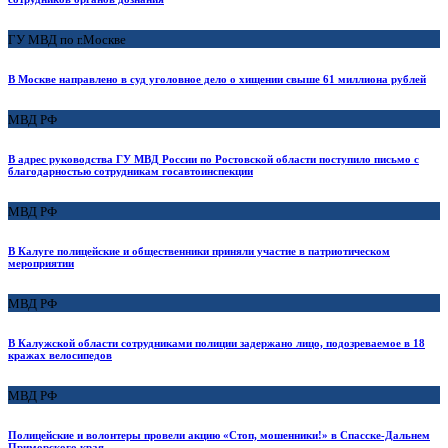
ГУ МВД по г.Москве
В Москве направлено в суд уголовное дело о хищении свыше 61 миллиона рублей
МВД РФ
В адрес руководства ГУ МВД России по Ростовской области поступило письмо с
благодарностью сотрудникам госавтоинспекции
МВД РФ
В Калуге полицейские и общественники приняли участие в патриотическом
мероприятии
МВД РФ
В Калужской области сотрудниками полиции задержано лицо, подозреваемое в 18
кражах велосипедов
МВД РФ
Полицейские и волонтеры провели акцию «Стоп, мошенники!» в Спасске-Дальнем
Приморского края