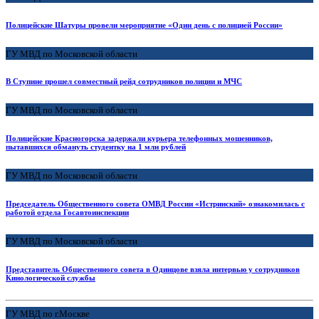
Полицейские Шатуры провели мероприятие «Один день с полицией России»
ГУ МВД по Московской области
В Ступине прошел совместный рейд сотрудников полиции и МЧС
ГУ МВД по Московской области
Полицейские Красногорска задержали курьера телефонных мошенников,
пытавшихся обмануть студентку на 1 млн рублей
ГУ МВД по Московской области
Председатель Общественного совета ОМВД России «Истринский» ознакомилась с
работой отдела Госавтоинспекции
ГУ МВД по Московской области
Представитель Общественного совета в Одинцове взяла интервью у сотрудников
Кинологической службы
ГУ МВД по г.Москве