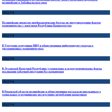
полицейские в Забайкальском крае
МВД РФ
Полицейские проводят профилактические беседы по предупреждению фактов
мошенничества с жителями Республики Башкортостан
МВД РФ
В Удмуртии сотрудники МВД и общественники информируют граждан о
дистанционных мошенничествах
МВД РФ
В Луганской Народной Республике установлены и задокументированы факты
реализации табачной продукции без маркировки
МВД РФ
В Рязанской области полицейские и общественники рассказали школьникам о
социальных и медицинских последствиях потребления наркотиков
МВД РФ