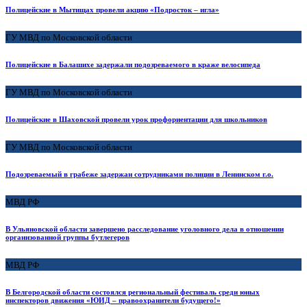
Полицейские в Мытищах провели акцию «Подросток – игла»
ГУ МВД по Московской области
Полицейские в Балашихе задержали подозреваемого в краже велосипеда
ГУ МВД по Московской области
Полицейские в Шаховской провели урок профориентации для школьников
ГУ МВД по Московской области
Подозреваемый в грабеже задержан сотрудниками полиции в Ленинском г.о.
МВД РФ
В Ульяновской области завершено расследование уголовного дела в отношении
организованной группы бутлегеров
МВД РФ
В Белгородской области состоялся региональный фестиваль среди юных
инспекторов движения «ЮИД – правоохранители будущего!»