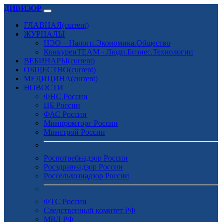
ДИВИЗОР
ГЛАВНАЯ
(current)
ЖУРНАЛЫ
НЭО – Налоги.Экономика.Общество
КонкуренTEAM - Люди.Бизнес.Технологии
ВЕБИНАРЫ
(current)
ОБЩЕСТВО
(current)
МЕДИЦИНА
(current)
НОВОСТИ
ФНС России
ЦБ России
ФАС России
Минпромторг России
Минстрой России
Роспотребнадзор России
Росздравнадзор России
Россельхознадзор России
ФТС России
Следственный комитет РФ
МВД РФ