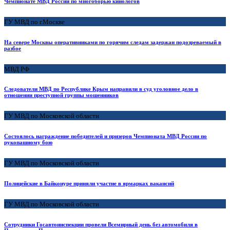
Чемпионате МВД России по многоборью кинологов
ГУ МВД по г.Москве
На севере Москвы оперативниками по горячим следам задержан подозреваемый в
разбое
МВД РФ
Следователи МВД по Республике Крым направили в суд уголовное дело в
отношении преступной группы мошенников
ГУ МВД по Московской области
Состоялось награждение победителей и призеров Чемпионата МВД России по
рукопашному бою
ГУ МВД по Московской области
Полицейские в Байконуре приняли участие в ярмарках вакансий
ГУ МВД по Московской области
Сотрудники Госавтоинспекции провели Всемирный день без автомобиля в