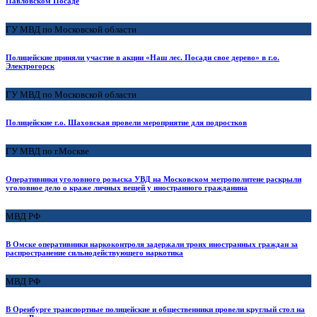
Павловском Посаде
ГУ МВД по Московской области
Полицейские приняли участие в акции «Наш лес. Посади свое дерево» в г.о.
Электрогорск
ГУ МВД по Московской области
Полицейские г.о. Шаховская провели мероприятие для подростков
ГУ МВД по г.Москве
Оперативники уголовного розыска УВД на Московском метрополитене раскрыли
уголовное дело о краже личных вещей у иностранного гражданина
МВД РФ
В Омске оперативники наркоконтроля задержали троих иностранных граждан за
распространение сильнодействующего наркотика
МВД РФ
В Оренбурге транспортные полицейские и общественники провели круглый стол на