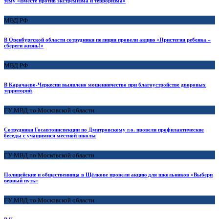
тему «Вместе против экстремизма и терроризма»
МВД РФ
В Оренбургской области сотрудники полиции провели акцию «Пристегни ребенка –
сбереги жизнь!»
МВД РФ
В Карачаево-Черкесии выявлено мошенничество при благоустройстве дворовых
территорий
ГУ МВД по Московской области
Сотрудники Госавтоинспекции по Дмитровскому г.о. провели профилактические
беседы с учащимися местной школы
ГУ МВД по Московской области
Полицейские и общественница в Щёлкове провели акцию для школьников «Выбери
верный путь»
ГУ МВД по Московской области