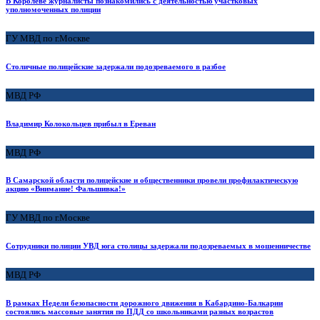
В Королеве журналисты познакомились с деятельностью участковых
уполномоченных полиции
ГУ МВД по г.Москве
Столичные полицейские задержали подозреваемого в разбое
МВД РФ
Владимир Колокольцев прибыл в Ереван
МВД РФ
В Самарской области полицейские и общественники провели профилактическую
акцию «Внимание! Фальшивка!»
ГУ МВД по г.Москве
Сотрудники полиции УВД юга столицы задержали подозреваемых в мошенничестве
МВД РФ
В рамках Недели безопасности дорожного движения в Кабардино-Балкарии
состоялись массовые занятия по ПДД со школьниками разных возрастов