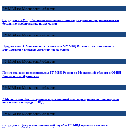
ГУ МВД по Московской области
Сотрудники УМВД России на комплексе «Байконур» провели профилактические
беседы по профилактике наркомании
ГУ МВД по Московской области
Председатель Общественного совета при МУ МВД России «Балашихинское»
ознакомился с работой миграционного пункта
ГУ МВД по Московской области
Прием граждан представителем ГУ МВД России по Московской области в ОМВД
России по г.о. Жуковский
ГУ МВД по Московской области
В Московской области прошла серия масштабных мероприятий по посвящению
школьников в отряды ЮИД
ГУ МВД по Московской области
Сотрудники Центра кинологической службы ГУ МВД приняли участие в