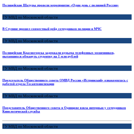
Полицейские Шатуры провели мероприятие «Один день с полицией России»
ГУ МВД по Московской области
В Ступине прошел совместный рейд сотрудников полиции и МЧС
ГУ МВД по Московской области
Полицейские Красногорска задержали курьера телефонных мошенников,
пытавшихся обмануть студентку на 1 млн рублей
ГУ МВД по Московской области
Председатель Общественного совета ОМВД России «Истринский» ознакомилась с
работой отдела Госавтоинспекции
ГУ МВД по Московской области
Представитель Общественного совета в Одинцове взяла интервью у сотрудников
Кинологической службы
ГУ МВД по Московской области