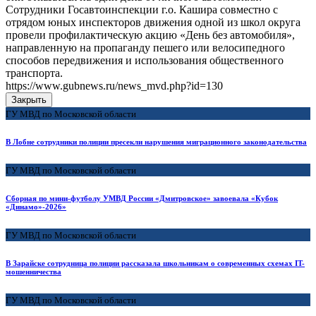
Сотрудники Госавтоинспекции г.о. Кашира совместно с
отрядом юных инспекторов движения одной из школ округа
провели профилактическую акцию «День без автомобиля»,
направленную на пропаганду пешего или велосипедного
способов передвижения и использования общественного
транспорта.
https://www.gubnews.ru/news_mvd.php?id=130
Закрыть
ГУ МВД по Московской области
В Лобне сотрудники полиции пресекли нарушения миграционного законодательства
ГУ МВД по Московской области
Сборная по мини-футболу УМВД России «Дмитровское» завоевала «Кубок
«Динамо»-2026»
ГУ МВД по Московской области
В Зарайске сотрудница полиции рассказала школьникам о современных схемах IT-
мошенничества
ГУ МВД по Московской области