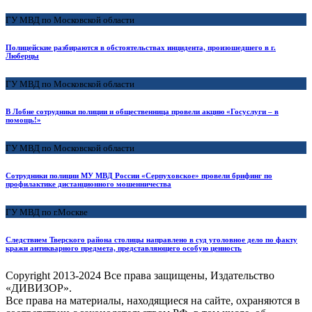
ГУ МВД по Московской области
Полицейские разбираются в обстоятельствах инцидента, произошедшего в г.
Люберцы
ГУ МВД по Московской области
В Лобне сотрудники полиции и общественница провели акцию «Госуслуги – в
помощь!»
ГУ МВД по Московской области
Сотрудники полиции МУ МВД России «Серпуховское» провели брифинг по
профилактике дистанционного мошенничества
ГУ МВД по г.Москве
Следствием Тверского района столицы направлено в суд уголовное дело по факту
кражи антикварного предмета, представляющего особую ценность
Copyright
2013-2024 Все права защищены, Издательство
«ДИВИЗОР».
Все права на материалы, находящиеся на сайте, охраняются в