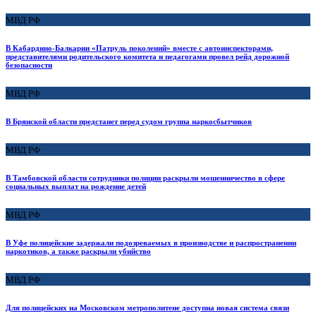
МВД РФ
В Кабардино-Балкарии «Патруль поколений» вместе с автоинспекторами,
представителями родительского комитета и педагогами провел рейд дорожной
безопасности
МВД РФ
В Брянской области предстанет перед судом группа наркосбытчиков
МВД РФ
В Тамбовской области сотрудники полиции раскрыли мошенничество в сфере
социальных выплат на рождение детей
МВД РФ
В Уфе полицейские задержали подозреваемых в производстве и распространении
наркотиков, а также раскрыли убийство
МВД РФ
Для полицейских на Московском метрополитене доступна новая система связи