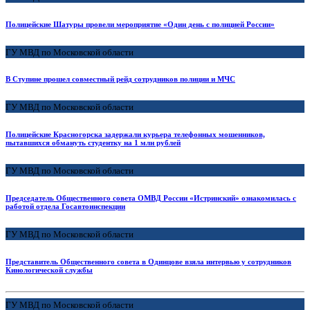
Полицейские Шатуры провели мероприятие «Один день с полицией России»
ГУ МВД по Московской области
В Ступине прошел совместный рейд сотрудников полиции и МЧС
ГУ МВД по Московской области
Полицейские Красногорска задержали курьера телефонных мошенников,
пытавшихся обмануть студентку на 1 млн рублей
ГУ МВД по Московской области
Председатель Общественного совета ОМВД России «Истринский» ознакомилась с
работой отдела Госавтоинспекции
ГУ МВД по Московской области
Представитель Общественного совета в Одинцове взяла интервью у сотрудников
Кинологической службы
ГУ МВД по Московской области