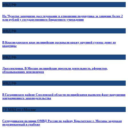
МВД РФ
На Чукотке завершено расследование в отношении подрядчика за хищение более 2
млн рублей у государственного бюджетного учреждения
МВД РФ
В Краснодарском крае полицейские раскрыли кражу крупной суммы денег из
квартиры
МВД РФ
Лжеэлектрики. В Москве полицейские пресекли деятельность аферистов,
обманывавших пенсионеров
МВД РФ
В Гагаринском районе Смоленской области полицейскими выявлен факт нарушения
миграционного законодательства
ГУ МВД по г.Москве
Сотрудниками полиции ОМВД России по району Крылатское г. Москвы задержан
подозреваемый в грабеже