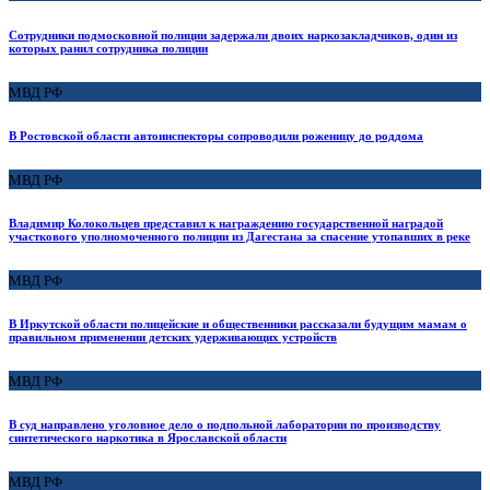
Сотрудники подмосковной полиции задержали двоих наркозакладчиков, один из
которых ранил сотрудника полиции
МВД РФ
В Ростовской области автоинспекторы сопроводили роженицу до роддома
МВД РФ
Владимир Колокольцев представил к награждению государственной наградой
участкового уполномоченного полиции из Дагестана за спасение утопавших в реке
МВД РФ
В Иркутской области полицейские и общественники рассказали будущим мамам о
правильном применении детских удерживающих устройств
МВД РФ
В суд направлено уголовное дело о подпольной лаборатории по производству
синтетического наркотика в Ярославской области
МВД РФ