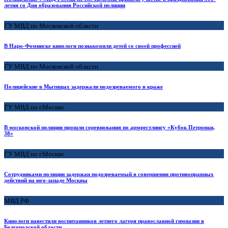
летия со Дня образования Российской полиции
ГУ МВД по Московской области
В Наро-Фоминске кинологи познакомили детей со своей профессией
ГУ МВД по Московской области
Полицейские в Мытищах задержали подозреваемого в краже
ГУ МВД по г.Москве
В московской полиции прошли соревнования по армрестлингу «Кубок Петровки,
38»
ГУ МВД по г.Москве
Сотрудниками полиции задержан подозреваемый в совершении противоправных
действий на юго-западе Москвы
МВД РФ
Кинологи навестили воспитанников летнего лагеря православной гимназии в
Белгородской области