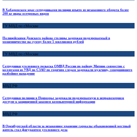
В Хабаровском крае сотрудниками полиции изъято из незаконного оборота более
200 кг икры осетровых видов
ГУ МВД по г.Москве
Полицейскими Донского района столицы задержан подозреваемый в
мошенничестве на сумму более 5 миллионов рублей
ГУ МВД по г.Москве
Сотрудники уголовного розыска ОМВД России по району Митино совместно с
коллегами из УВД по СЗАО по горячим следам задержали мужчину, совершившего
разбойное нападение
МВД РФ
Сотрудники полиции в Приморье задержали подозреваемую в неправомерном
доступе к защищенной законом компьютерной информации
МВД РФ
В Оренбургской области за незаконное хранение гармалы обыкновенной местный
житель стал фигурантом уголовного дела