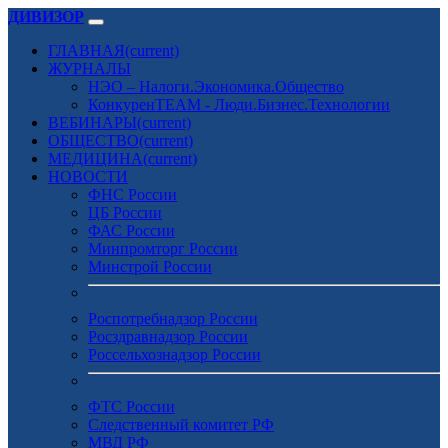
ДИВИЗОР
ГЛАВНАЯ
(current)
ЖУРНАЛЫ
НЭО – Налоги.Экономика.Общество
КонкуренTEAM - Люди.Бизнес.Технологии
ВЕБИНАРЫ
(current)
ОБЩЕСТВО
(current)
МЕДИЦИНА
(current)
НОВОСТИ
ФНС России
ЦБ России
ФАС России
Минпромторг России
Минстрой России
Роспотребнадзор России
Росздравнадзор России
Россельхознадзор России
ФТС России
Следственный комитет РФ
МВД РФ