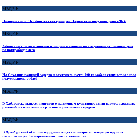
МВД РФ
Полицейский из Челябинска стал призером Парижского полумарафона -2024
МВД РФ
Забайкальской транспортной полицией завершено расследование уголовного дела
по контрабанде леса
МВД РФ
На Сахалине полицией задержан похититель почти 100 кг кабеля стоимостью около
полумиллиона рублей
МВД РФ
В Хабаровске вынесен приговор о незаконном культивировании наркосодержащих
растений, изготовлении и хранении наркотических средств
МВД РФ
В Оренбургской области сотрудники отдела по вопросам миграции вручили
паспорта лицам без определенного места жительства