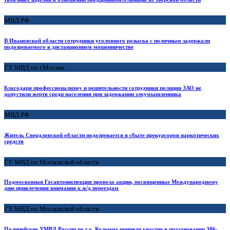
МВД РФ
В Ивановской области сотрудники уголовного розыска с поличным задержали
подозреваемого в дистанционном мошенничестве
ГУ МВД по г.Москве
Благодаря профессионализму и решительности сотрудники полиции ЗАО не
допустили жертв среди населения при задержании злоумышленника
МВД РФ
Житель Свердловской области подозревается в сбыте прекурсоров наркотических
средств
ГУ МВД по Московской области
Подмосковная Госавтоинспекция провела акции, посвященные Международному
дню привлечения внимания к ж/д переездам
ГУ МВД по Московской области
Полицейские УМВД России по г.о. Коломна приняли участие в праздновании 306-