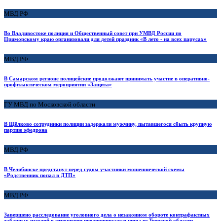
МВД РФ
Во Владивостоке полиция и Общественный совет при УМВД России по
Приморскому краю организовали для детей праздник «В лето - на всех парусах»
МВД РФ
В Самарском регионе полицейские продолжают принимать участие в оперативно-
профилактическом мероприятии «Защита»
ГУ МВД по Московской области
В Щёлково сотрудники полиции задержали мужчину, пытавшегося сбыть крупную
партию эфедрона
МВД РФ
В Челябинске предстанут перед судом участники мошеннической схемы
«Родственник попал в ДТП»
МВД РФ
Завершено расследование уголовного дела о незаконном обороте контрафактных
табачных изделий в отношении предпринимательницы из Тверской области