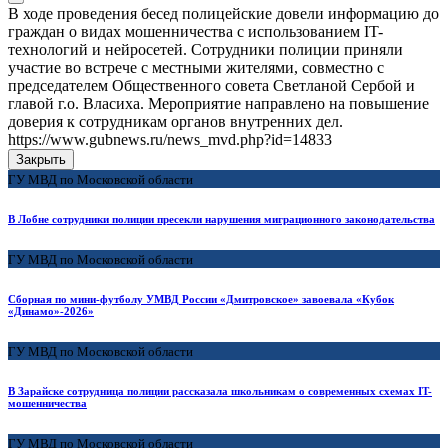
В ходе проведения бесед полицейские довели информацию до
граждан о видах мошенничества с использованием IT-
технологий и нейросетей. Сотрудники полиции приняли
участие во встрече с местными жителями, совместно с
председателем Общественного совета Светланой Сербой и
главой г.о. Власиха. Мероприятие направлено на повышение
доверия к сотрудникам органов внутренних дел.
https://www.gubnews.ru/news_mvd.php?id=14833
Закрыть
ГУ МВД по Московской области
В Лобне сотрудники полиции пресекли нарушения миграционного законодательства
ГУ МВД по Московской области
Сборная по мини-футболу УМВД России «Дмитровское» завоевала «Кубок
«Динамо»-2026»
ГУ МВД по Московской области
В Зарайске сотрудница полиции рассказала школьникам о современных схемах IT-
мошенничества
ГУ МВД по Московской области