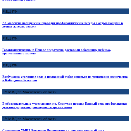
МВД РФ
В Смоленске полицейские проводят профилактические беседы с отдыхающими в
летних лагерях детьми
МВД РФ
Госавтоинспекторы в Пскове оперативно доставили в больницу ребёнка,
проглотившего монету
МВД РФ
Возбуждено уголовное дело о незаконной рубке деревьев на территории лесничества
в Кабардино-Балкарии
ГУ МВД по Московской области
В образовательных учреждениях г.о. Серпухов прошел Единый день профилактики
детского дорожно-транспортного травматизма
ГУ МВД по Московской области
Сотрудники УМВД России по Ленинскому г.о. провели круглый стол