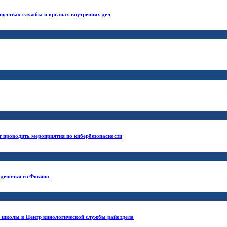
ществах службы в органах внутренних дел
 проводить мероприятия по кибербезопасности
 девочки из Фокино
й школы в Центр кинологической службы райотдела