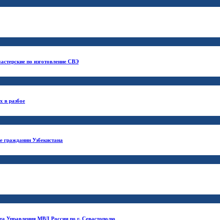
астерские по изготовление СВЭ
х в разбое
е гражданин Узбекистана
а Управления МВД России по г. Севастополю