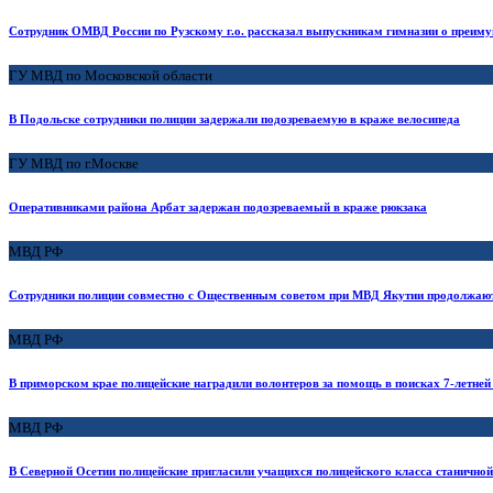
Сотрудник ОМВД России по Рузскому г.о. рассказал выпускникам гимназии о преиму
ГУ МВД по Московской области
В Подольске сотрудники полиции задержали подозреваемую в краже велосипеда
ГУ МВД по г.Москве
Оперативниками района Арбат задержан подозреваемый в краже рюкзака
МВД РФ
Сотрудники полиции совместно с Ощественным советом при МВД Якутии продолжают
МВД РФ
В приморском крае полицейские наградили волонтеров за помощь в поисках 7-летней
МВД РФ
В Северной Осетии полицейские пригласили учащихся полицейского класса станично