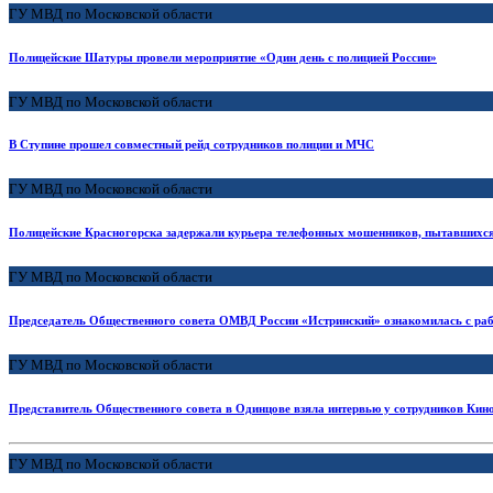
ГУ МВД по Московской области
Полицейские Шатуры провели мероприятие «Один день с полицией России»
ГУ МВД по Московской области
В Ступине прошел совместный рейд сотрудников полиции и МЧС
ГУ МВД по Московской области
Полицейские Красногорска задержали курьера телефонных мошенников, пытавшихся 
ГУ МВД по Московской области
Председатель Общественного совета ОМВД России «Истринский» ознакомилась с раб
ГУ МВД по Московской области
Представитель Общественного совета в Одинцове взяла интервью у сотрудников Ки
ГУ МВД по Московской области