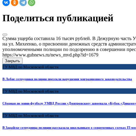
Поделиться публикацией
Сумма ущерба составила 16 тысяч рублей. В Дежурную часть У
на ул. Михеенко, о присвоении денежных средств администрат
уполномоченными полиции по подозрению в совершении прест
https://www.gubnews.ru/news_mvd.php?id=1679
Закрыть
ГУ МВД по Московской области
В Лобне сотрудники полиции пресекли нарушения миграционного законодательства
ГУ МВД по Московской области
Сборная по мини-футболу УМВД России «Дмитровское» завоевала «Кубок «Динамо»
ГУ МВД по Московской области
В Зарайске сотрудница полиции рассказала школьникам о современных схемах IT-м