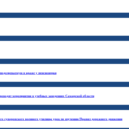
подозреваемую в краже у пенсионерки
проводят мероприятия в учебных заведениях Самарской области
ого суворовского военного училища урок по изучению Правил дорожного движения