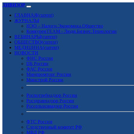
ДИВИЗОР
ГЛАВНАЯ
(current)
ЖУРНАЛЫ
НЭО – Налоги.Экономика.Общество
КонкуренTEAM - Люди.Бизнес.Технологии
ВЕБИНАРЫ
(current)
ОБЩЕСТВО
(current)
МЕДИЦИНА
(current)
НОВОСТИ
ФНС России
ЦБ России
ФАС России
Минпромторг России
Минстрой России
Роспотребнадзор России
Росздравнадзор России
Россельхознадзор России
ФТС России
Следственный комитет РФ
МВД РФ