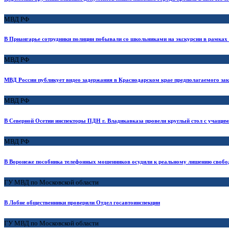
МВД РФ
В Приангарье сотрудники полиции побывали со школьниками на экскурсии в рамках 
МВД РФ
МВД России публикует видео задержания в Краснодарском крае предполагаемого зак
МВД РФ
В Северной Осетии инспекторы ПДН г. Владикавказа провели круглый стол с учащим
МВД РФ
В Воронеже пособника телефонных мошенников осудили к реальному лишению своб
ГУ МВД по Московской области
В Лобне общественники проверили Отдел госавтоинспекции
ГУ МВД по Московской области