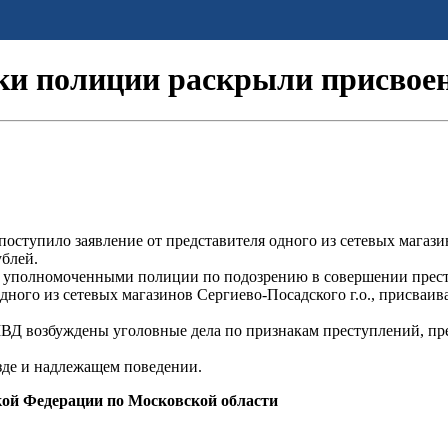
ки полиции раскрыли присвое
оступило заявление от представителя одного из сетевых магаз
ублей.
 уполномоченными полиции по подозрению в совершении престу
ного из сетевых магазинов Сергиево-Посадского г.о., присваив
ВД возбуждены уголовные дела по признакам преступлений, пре
езде и надлежащем поведении.
кой Федерации по Московской области