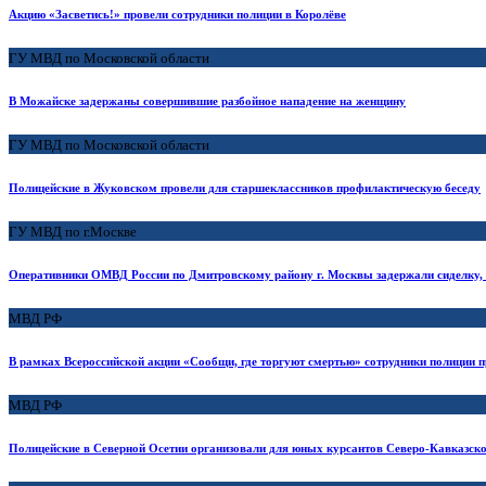
Акцию «Засветись!» провели сотрудники полиции в Королёве
ГУ МВД по Московской области
В Можайске задержаны совершившие разбойное нападение на женщину
ГУ МВД по Московской области
Полицейские в Жуковском провели для старшеклассников профилактическую беседу
ГУ МВД по г.Москве
Оперативники ОМВД России по Дмитровскому району г. Москвы задержали сиделку, 
МВД РФ
В рамках Всероссийской акции «Сообщи, где торгуют смертью» сотрудники полиции 
МВД РФ
Полицейские в Северной Осетии организовали для юных курсантов Северо-Кавказск