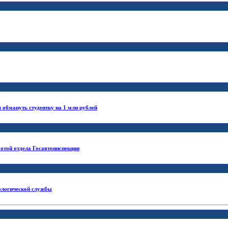
обмануть студентку на 1 млн рублей
отой отдела Госавтоинспекции
нологической службы