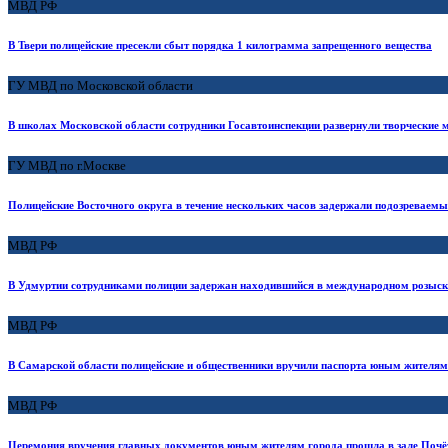
МВД РФ
В Твери полицейские пресекли сбыт порядка 1 килограмма запрещенного вещества
ГУ МВД по Московской области
В школах Московской области сотрудники Госавтоинспекции развернули творческие м
ГУ МВД по г.Москве
Полицейские Восточного округа в течение нескольких часов задержали подозреваемы
МВД РФ
В Удмуртии сотрудниками полиции задержан находившийся в международном розыск
МВД РФ
В Самарской области полицейские и общественники вручили паспорта юным жителям
МВД РФ
Церемония вручения главных документов юным жителям города прошла в зале Почёт