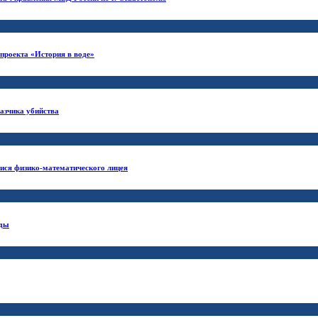
проекта «История в воде»
азчика убийства
ися физико-математического лицея
оды