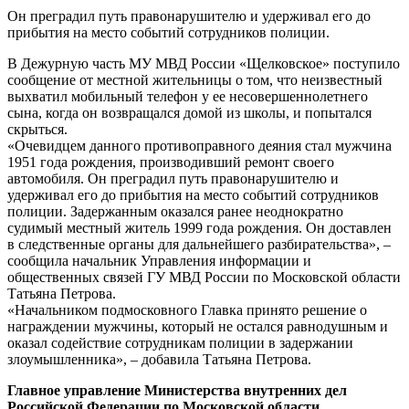
Он преградил путь правонарушителю и удерживал его до
прибытия на место событий сотрудников полиции.
В Дежурную часть МУ МВД России «Щелковское» поступило
сообщение от местной жительницы о том, что неизвестный
выхватил мобильный телефон у ее несовершеннолетнего
сына, когда он возвращался домой из школы, и попытался
скрыться.
«Очевидцем данного противоправного деяния стал мужчина
1951 года рождения, производивший ремонт своего
автомобиля. Он преградил путь правонарушителю и
удерживал его до прибытия на место событий сотрудников
полиции. Задержанным оказался ранее неоднократно
судимый местный житель 1999 года рождения. Он доставлен
в следственные органы для дальнейшего разбирательства», –
сообщила начальник Управления информации и
общественных связей ГУ МВД России по Московской области
Татьяна Петрова.
«Начальником подмосковного Главка принято решение о
награждении мужчины, который не остался равнодушным и
оказал содействие сотрудникам полиции в задержании
злоумышленника», – добавила Татьяна Петрова.
Главное управление Министерства внутренних дел
Российской Федерации по Московской области