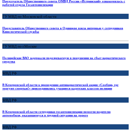
Председатель Общественного совета ОМВД России «Истринский» ознакомилась с
работой отдела Госавтоинспекции
ГУ МВД по Московской области
Представитель Общественного совета в Одинцове взяла интервью у сотрудников
Кинологической службы
ГУ МВД по г.Москве
Полицейские ВАО задержали подозреваемую в покушении на сбыт наркотического
средства
МВД РФ
В Кемеровской области к проведению антинаркотической акции «Сообщи, где
торгуют смертью!» присоединились учащиеся кадетских классов полиции
МВД РФ
В Кемеровской области сотрудники госавтоинспекции помогли водителю
автомобиля, оказавшемуся в трудной ситуации на дороге
МВД РФ