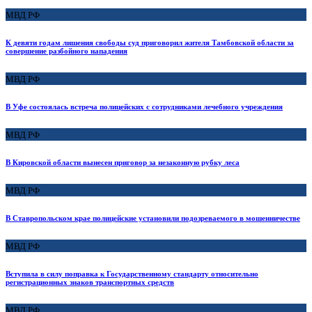
МВД РФ
К девяти годам лишения свободы суд приговорил жителя Тамбовской области за
совершение разбойного нападения
МВД РФ
В Уфе состоялась встреча полицейских с сотрудниками лечебного учреждения
МВД РФ
В Кировской области вынесен приговор за незаконную рубку леса
МВД РФ
В Ставропольском крае полицейские установили подозреваемого в мошенничестве
МВД РФ
Вступила в силу поправка к Государственному стандарту относительно
регистрационных знаков транспортных средств
МВД РФ