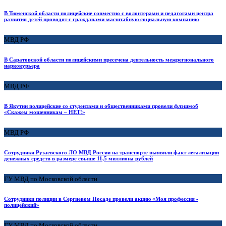
В Тюменской области полицейские совместно с волонтерами и педагогами центра
развития детей проводят с гражданами масштабную социальную компанию
МВД РФ
В Саратовской области полицейскими пресечена деятельность межрегионального
наркокурьера
МВД РФ
В Якутии полицейские со студентами и общественниками провели флэшмоб
«Скажем мошенникам – НЕТ!»
МВД РФ
Сотрудники Рузаевского ЛО МВД России на транспорте выявили факт легализации
денежных средств в размере свыше 11,5 миллиона рублей
ГУ МВД по Московской области
Сотрудники полиции в Сергиевом Посаде провели акцию «Моя профессия -
полицейский»
ГУ МВД по Московской области