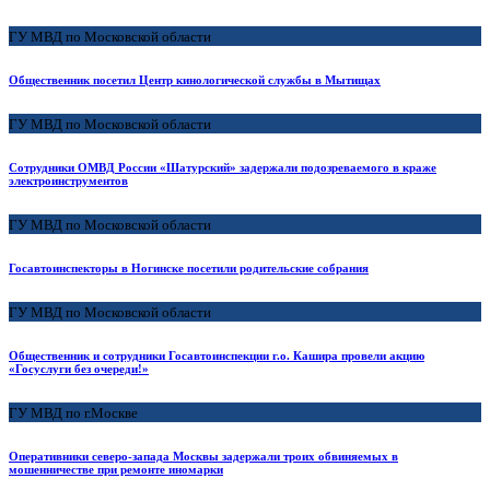
ГУ МВД по Московской области
Общественник посетил Центр кинологической службы в Мытищах
ГУ МВД по Московской области
Сотрудники ОМВД России «Шатурский» задержали подозреваемого в краже
электроинструментов
ГУ МВД по Московской области
Госавтоинспекторы в Ногинске посетили родительские собрания
ГУ МВД по Московской области
Общественник и сотрудники Госавтоинспекции г.о. Кашира провели акцию
«Госуслуги без очереди!»
ГУ МВД по г.Москве
Оперативники северо-запада Москвы задержали троих обвиняемых в
мошенничестве при ремонте иномарки