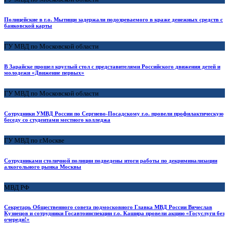
Полицейские в г.о. Мытищи задержали подозреваемого в краже денежных средств с
банковской карты
ГУ МВД по Московской области
В Зарайске прошел круглый стол с представителями Российского движения детей и
молодежи «Движение первых»
ГУ МВД по Московской области
Сотрудники УМВД России по Сергиево-Посадскому г.о. провели профилактическую
беседу со студентами местного колледжа
ГУ МВД по г.Москве
Сотрудниками столичной полиции подведены итоги работы по декриминализации
алкогольного рынка Москвы
МВД РФ
Секретарь Общественного совета подмосковного Главка МВД России Вячеслав
Кузнецов и сотрудники Госавтоинспекции г.о. Кашира провели акцию «Госуслуги без
очереди!»