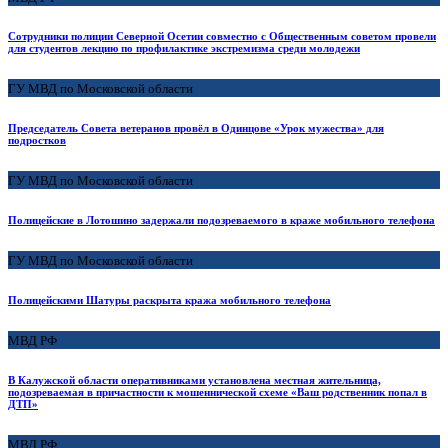
Сотрудники полиции Северной Осетии совместно с Общественным советом провели
для студентов лекцию по профилактике экстремизма среди молодежи
ГУ МВД по Московской области
Председатель Совета ветеранов провёл в Одинцове «Урок мужества» для
подростков
ГУ МВД по Московской области
Полицейские в Лотошино задержали подозреваемого в краже мобильного телефона
ГУ МВД по Московской области
Полицейскими Шатуры раскрыта кража мобильного телефона
МВД РФ
В Калужской области оперативниками установлена местная жительница,
подозреваемая в причастности к мошеннической схеме «Ваш родственник попал в
ДТП»
МВД РФ