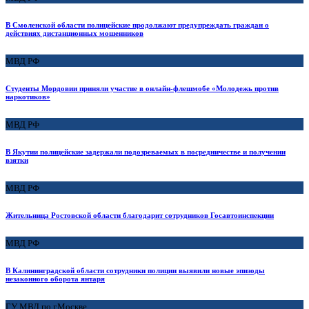
В Смоленской области полицейские продолжают предупреждать граждан о
действиях дистанционных мошенников
МВД РФ
Студенты Мордовии приняли участие в онлайн-флешмобе «Молодежь против
наркотиков»
МВД РФ
В Якутии полицейские задержали подозреваемых в посредничестве и получении
взятки
МВД РФ
Жительница Ростовской области благодарит сотрудников Госавтоинспекции
МВД РФ
В Калининградской области сотрудники полиции выявили новые эпизоды
незаконного оборота янтаря
ГУ МВД по г.Москве