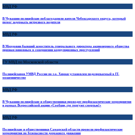
МВД РФ
В Чувашии полицейские поблагодарили жителя Чебоксарского округа, который
помог задержать нетрезвого водителя
МВД РФ
В Мордовии бывший заместитель генерального директора акционерного общества
признан виновным в совершении коррупционных преступлений
ГУ МВД по Московской области
Полицейскими УМВД России по г.о. Химки установлен подозреваемый в IT-
мошенничестве
МВД РФ
В Чувашии полицейские и общественники проводят профилактические мероприятия
в рамках Всероссийской акции «Сообщи, где торгуют смертью!»
МВД РФ
Полицейские и общественники Самарской области провели профилактические
мероприятия по безопасности дорожного движения