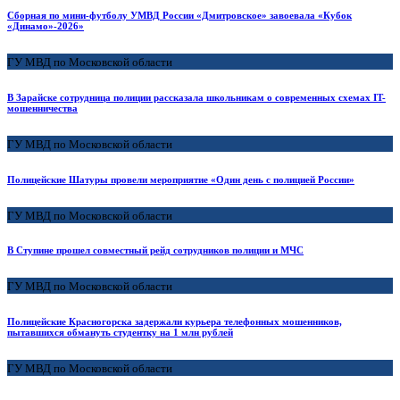
Сборная по мини-футболу УМВД России «Дмитровское» завоевала «Кубок
«Динамо»-2026»
ГУ МВД по Московской области
В Зарайске сотрудница полиции рассказала школьникам о современных схемах IT-
мошенничества
ГУ МВД по Московской области
Полицейские Шатуры провели мероприятие «Один день с полицией России»
ГУ МВД по Московской области
В Ступине прошел совместный рейд сотрудников полиции и МЧС
ГУ МВД по Московской области
Полицейские Красногорска задержали курьера телефонных мошенников,
пытавшихся обмануть студентку на 1 млн рублей
ГУ МВД по Московской области