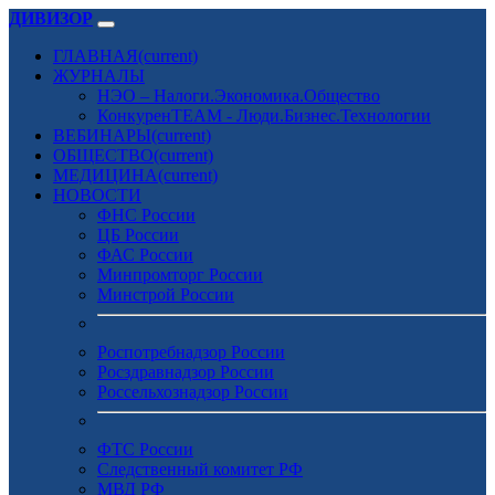
ДИВИЗОР
ГЛАВНАЯ
(current)
ЖУРНАЛЫ
НЭО – Налоги.Экономика.Общество
КонкуренTEAM - Люди.Бизнес.Технологии
ВЕБИНАРЫ
(current)
ОБЩЕСТВО
(current)
МЕДИЦИНА
(current)
НОВОСТИ
ФНС России
ЦБ России
ФАС России
Минпромторг России
Минстрой России
Роспотребнадзор России
Росздравнадзор России
Россельхознадзор России
ФТС России
Следственный комитет РФ
МВД РФ