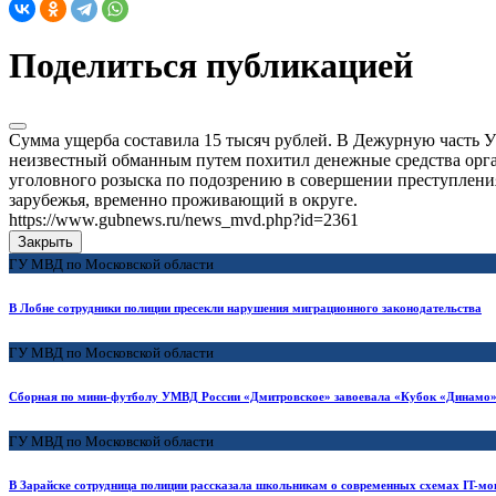
Поделиться публикацией
Сумма ущерба составила 15 тысяч рублей. В Дежурную часть У
неизвестный обманным путем похитил денежные средства орга
уголовного розыска по подозрению в совершении преступлени
зарубежья, временно проживающий в округе.
https://www.gubnews.ru/news_mvd.php?id=2361
Закрыть
ГУ МВД по Московской области
В Лобне сотрудники полиции пресекли нарушения миграционного законодательства
ГУ МВД по Московской области
Сборная по мини-футболу УМВД России «Дмитровское» завоевала «Кубок «Динамо»
ГУ МВД по Московской области
В Зарайске сотрудница полиции рассказала школьникам о современных схемах IT-м