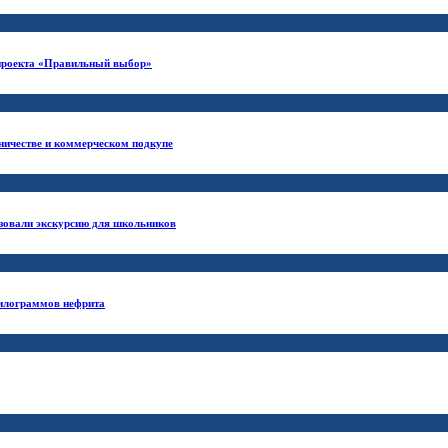
 проекта «Правильный выбор»
ничестве и коммерческом подкупе
зовали экскурсию для школьников
килограммов нефрита