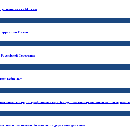
ступления на юге Москвы
 территории России
 Российской Федерации
ной рубке леса
рительный концерт и профилактическую беседу с постояльцами пансионата ветеранов в
миссии по обеспечению безопасности дорожного движения