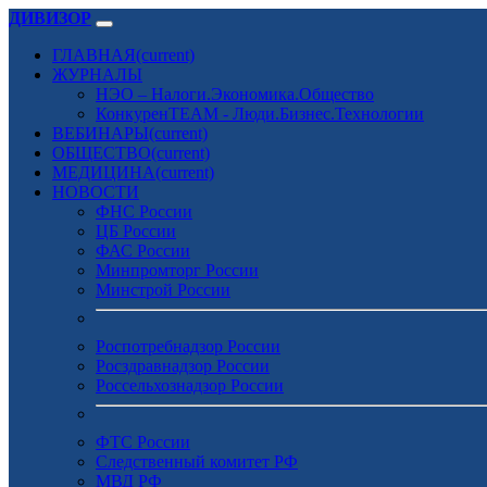
ДИВИЗОР
ГЛАВНАЯ
(current)
ЖУРНАЛЫ
НЭО – Налоги.Экономика.Общество
КонкуренTEAM - Люди.Бизнес.Технологии
ВЕБИНАРЫ
(current)
ОБЩЕСТВО
(current)
МЕДИЦИНА
(current)
НОВОСТИ
ФНС России
ЦБ России
ФАС России
Минпромторг России
Минстрой России
Роспотребнадзор России
Росздравнадзор России
Россельхознадзор России
ФТС России
Следственный комитет РФ
МВД РФ