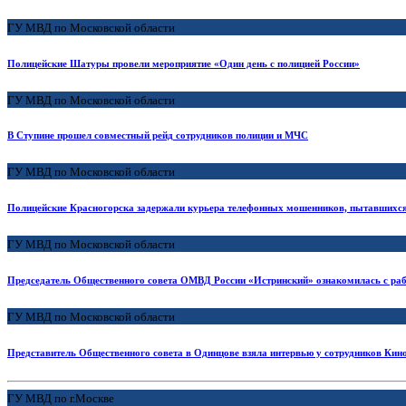
ГУ МВД по Московской области
Полицейские Шатуры провели мероприятие «Один день с полицией России»
ГУ МВД по Московской области
В Ступине прошел совместный рейд сотрудников полиции и МЧС
ГУ МВД по Московской области
Полицейские Красногорска задержали курьера телефонных мошенников, пытавшихся 
ГУ МВД по Московской области
Председатель Общественного совета ОМВД России «Истринский» ознакомилась с раб
ГУ МВД по Московской области
Представитель Общественного совета в Одинцове взяла интервью у сотрудников Ки
ГУ МВД по г.Москве