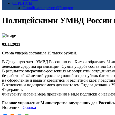
СЕРВИСЫ
Онлайн-генератор QR кодов
Полицейскими УМВД России по
03.11.2023
Сумма ущерба составила 15 тысяч рублей.
В Дежурную часть УМВД России по г.о. Химки обратился 31-ле
денежные средства организации. Сумма ущерба составила 15 т
В результате оперативно-розыскных мероприятий сотрудникам
безработный 42-летний уроженец одной из республик ближнег
на оформление и выдачу кредитной и расчетной карт, предста
В отношении подозреваемого дознавателем Отдела дознания УМ
Федерации.
Фигуранту избрана мера пресечения в виде подписки о невые
Главное управление Министерства внутренних дел Российс
Источник :
Ссылка