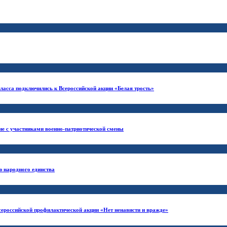
ласса подключились к Всероссийской акции «Белая трость»
е с участниками военно-патриотической смены
ю народного единства
ероссийской профилактической акции «Нет ненависти и вражде»