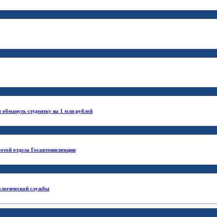
обмануть студентку на 1 млн рублей
отой отдела Госавтоинспекции
нологической службы