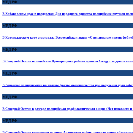
МВД РФ
В Хабаровском крае в преддверии Дня народного единства полицейские вручили па
МВД РФ
В Краснодарском крае стартовала Всероссийская акция «С ненавистью и ксенофобией
МВД РФ
В Северной Осетии полицейские Пригородного района провели беседу с подростками о
МВД РФ
В Воронеже полицейскими выявлены факты мошенничества при получении прав собст
МВД РФ
В Северной Осетии в разгаре полицейская профилактическая акция «Нет ненависти и
МВД РФ
В Северной Осетии сотрудники полиции Ардонского района провели акцию «Засветись