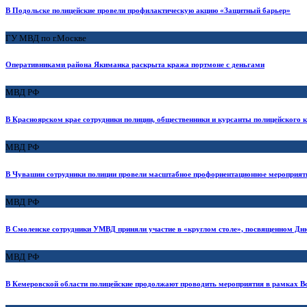
В Подольске полицейские провели профилактическую акцию «Защитный барьер»
ГУ МВД по г.Москве
Оперативниками района Якиманка раскрыта кража портмоне с деньгами
МВД РФ
В Красноярском крае сотрудники полиции, общественники и курсанты полицейского к
МВД РФ
В Чувашии сотрудники полиции провели масштабное профориентационное мероприяти
МВД РФ
В Смоленске сотрудники УМВД приняли участие в «круглом столе», посвященном Дн
МВД РФ
В Кемеровской области полицейские продолжают проводить мероприятия в рамках Вс