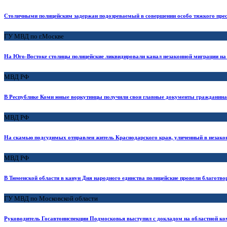
Столичными полицейским задержан подозреваемый в совершении особо тяжкого пре
ГУ МВД по г.Москве
На Юго-Востоке столицы полицейские ликвидировали канал незаконной миграции на
МВД РФ
В Республике Коми юные воркутинцы получили свои главные документы гражданина
МВД РФ
На скамью подсудимых отправлен житель Краснодарского края, уличенный в незакон
МВД РФ
В Тюменской области в канун Дня народного единства полицейские провели благотво
ГУ МВД по Московской области
Руководитель Госавтоинспекции Подмосковья выступил с докладом на областной ко