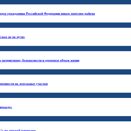
спорта гражданина Российской Федерации юным жителям района
 нам не по пути»
 патриотизме, безопасности и здоровом образе жизни
венности на земельные участки
 вражде»
!» на детской площадке