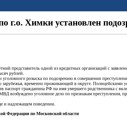
 г.о. Химки установлен подо
тний представитель одной из кредитных организаций с заявлен
ысяч рублей.
и уголовного розыска по подозрению в совершении преступлени
о зарубежья, временно проживающий в округе. Полицейскими ус
вив паспорт гражданина РФ на имя умершего родственника с вкл
ВД возбуждено уголовное дело по признакам преступления, пре
зде и надлежащем поведении.
кой Федерации по Московской области