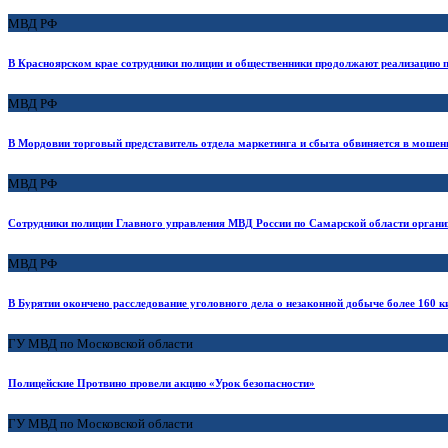
МВД РФ
В Красноярском крае сотрудники полиции и общественники продолжают реализацию
МВД РФ
В Мордовии торговый представитель отдела маркетинга и сбыта обвиняется в мошен
МВД РФ
Сотрудники полиции Главного управления МВД России по Самарской области органи
МВД РФ
В Бурятии окончено расследование уголовного дела о незаконной добыче более 160 
ГУ МВД по Московской области
Полицейские Протвино провели акцию «Урок безопасности»
ГУ МВД по Московской области