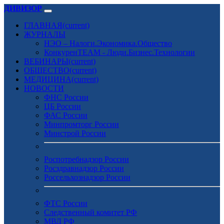
ДИВИЗОР
ГЛАВНАЯ
(current)
ЖУРНАЛЫ
НЭО – Налоги.Экономика.Общество
КонкуренTEAM - Люди.Бизнес.Технологии
ВЕБИНАРЫ
(current)
ОБЩЕСТВО
(current)
МЕДИЦИНА
(current)
НОВОСТИ
ФНС России
ЦБ России
ФАС России
Минпромторг России
Минстрой России
Роспотребнадзор России
Росздравнадзор России
Россельхознадзор России
ФТС России
Следственный комитет РФ
МВД РФ