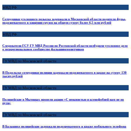
МВД РФ
Сотрудники уголовного розыска задержали в Московской области водителя фуры,
подозреваемого в хищении грузов на общую сумму более 4,5 млн рублей
МВД РФ
Следователи ГСУ ГУ МВД России по Ростовской области возбудили уголовное дело
о межрегиональном сообществе фальшивомонетчиков
ГУ МВД по Московской области
В Подольске сотрудники полиции задержали подозреваемого в краже на сумму 130
тысяч рублей
ГУ МВД по Московской области
Полицейские в Мытищах провели акцию «С ненавистью и ксенофобией нам не по
пути»
ГУ МВД по Московской области
В Балашихе полицейские задержали подозреваемого в краже мобильного телефона