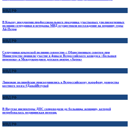
МВД РФ
В Крыму преддверии профессионального праздника участковых уполномоченных
полиции сотрудники и ветераны МВД осуществили восхождение на вершину горы
Ай-Петри
МВД РФ
Сотрудники крымской полиции совместно с Общественным советом при
Министерстве приняли участие в финале Всероссийского конкурса «Большая
перемена» в Международном детском центре «Артек»
МВД РФ
Липецкие полицейские присоединились к Всероссийскому марафону донорства
костного мозга #ДавайВступай
МВД РФ
В Якутске инспекторы ДПС сопроводили до больницы женщину, которой
потребовалась медицинская помощь
МВД РФ