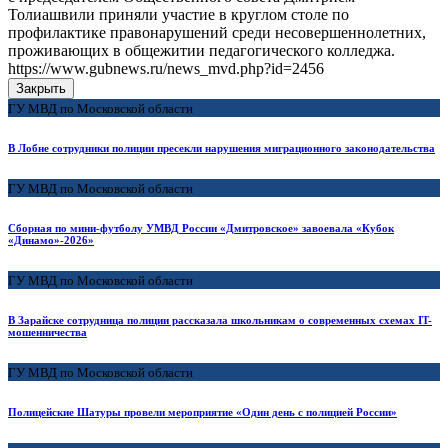
Толиашвили приняли участие в круглом столе по
профилактике правонарушений среди несовершеннолетних,
проживающих в общежитии педагогического колледжа.
https://www.gubnews.ru/news_mvd.php?id=2456
Закрыть
ГУ МВД по Московской области
В Лобне сотрудники полиции пресекли нарушения миграционного законодательства
ГУ МВД по Московской области
Сборная по мини-футболу УМВД России «Дмитровское» завоевала «Кубок
«Динамо»-2026»
ГУ МВД по Московской области
В Зарайске сотрудница полиции рассказала школьникам о современных схемах IT-
мошенничества
ГУ МВД по Московской области
Полицейские Шатуры провели мероприятие «Один день с полицией России»