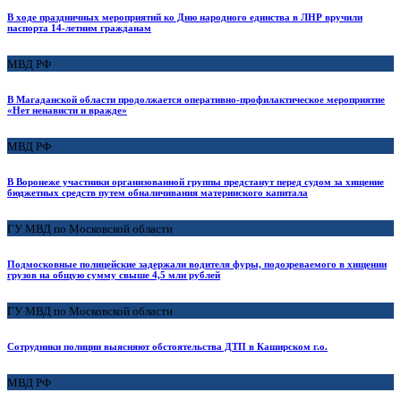
В ходе праздничных мероприятий ко Дню народного единства в ЛНР вручили
паспорта 14-летним гражданам
МВД РФ
В Магаданской области продолжается оперативно-профилактическое мероприятие
«Нет ненависти и вражде»
МВД РФ
В Воронеже участники организованной группы предстанут перед судом за хищение
бюджетных средств путем обналичивания материнского капитала
ГУ МВД по Московской области
Подмосковные полицейские задержали водителя фуры, подозреваемого в хищении
грузов на общую сумму свыше 4,5 млн рублей
ГУ МВД по Московской области
Сотрудники полиции выясняют обстоятельства ДТП в Каширском г.о.
МВД РФ