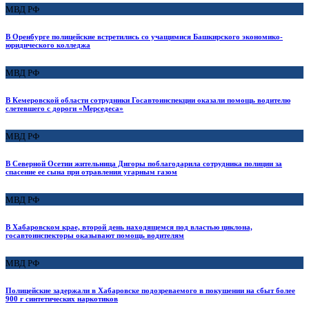
МВД РФ
В Оренбурге полицейские встретились со учащимися Башкирского экономико-
юридического колледжа
МВД РФ
В Кемеровской области сотрудники Госавтоинспекции оказали помощь водителю
слетевшего с дороги «Мерседеса»
МВД РФ
В Северной Осетии жительница Дигоры поблагодарила сотрудника полиции за
спасение ее сына при отравления угарным газом
МВД РФ
В Хабаровском крае, второй день находящемся под властью циклона,
госавтоинспекторы оказывают помощь водителям
МВД РФ
Полицейские задержали в Хабаровске подозреваемого в покушении на сбыт более
900 г синтетических наркотиков