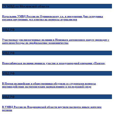
ГУ МВД по Московской области
Начальник УМВД России по Одинцовскому г.о. в преддверии Дня сотрудника
органов внутренних дел ответил на вопросы журналистов
МВД РФ
Участковые уполномоченные полиции в Ненецком автономном округе проводят с
жителями беседы по профилактике мошенничества
МВД РФ
Новосибирская полиция приняла участие в международной операции «Пангея»
МВД РФ
В Перми полицейские и общественники обсудили со студентами вопросы
противодействия экстремистским направлениям в молодежной среде
МВД РФ
В УМВД России по Владимирской области вручили паспорта юным жителям
региона