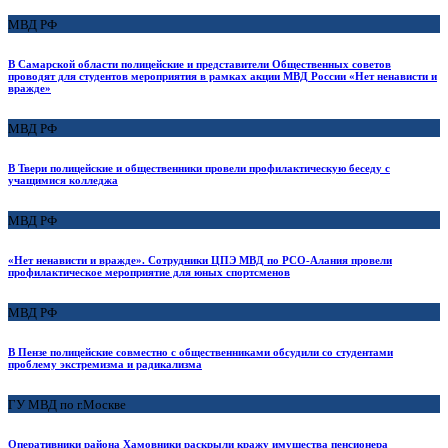
МВД РФ
В Самарской области полицейские и представители Общественных советов
проводят для студентов мероприятия в рамках акции МВД России «Нет ненависти и
вражде»
МВД РФ
В Твери полицейские и общественники провели профилактическую беседу с
учащимися колледжа
МВД РФ
«Нет ненависти и вражде». Сотрудники ЦПЭ МВД по РСО-Алания провели
профилактическое мероприятие для юных спортсменов
МВД РФ
В Пензе полицейские совместно с общественниками обсудили со студентами
проблему экстремизма и радикализма
ГУ МВД по г.Москве
Оперативники района Хамовники раскрыли кражу имущества пенсионера