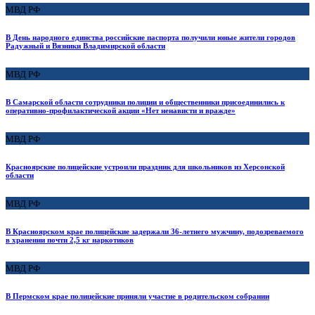
МВД РФ
В День народного единства российские паспорта получили юные жители городов
Радужный и Вязники Владимирской области
МВД РФ
В Самарской области сотрудники полиции и общественники присоединились к
оперативно-профилактической акции «Нет ненависти и вражде»
МВД РФ
Красноярские полицейские устроили праздник для школьников из Херсонской
области
МВД РФ
В Красноярском крае полицейские задержали 36-летнего мужчину, подозреваемого
в хранении почти 2,5 кг наркотиков
МВД РФ
В Пермском крае полицейские приняли участие в родительском собрании