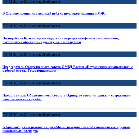
ГУ МВД по Московской области
В Ступине прошел совместный рейд сотрудников полиции и МЧС
ГУ МВД по Московской области
Полицейские Красногорска задержали курьера телефонных мошенников,
пытавшихся обмануть студентку на 1 млн рублей
ГУ МВД по Московской области
Председатель Общественного совета ОМВД России «Истринский» ознакомилась с
работой отдела Госавтоинспекции
ГУ МВД по Московской области
Представитель Общественного совета в Одинцове взяла интервью у сотрудников
Кинологической службы
ГУ МВД по Московской области
В Красногорске в рамках акции «Мы – граждане России!» полицейские вручили
школьникам паспорта