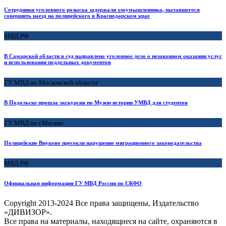
Сотрудники уголовного розыска задержали злоумышленника, пытавшегося
совершить наезд на полицейского в Краснодарском крае
МВД РФ
В Самарской области в суд направлено уголовное дело о незаконном оказании услуг
и использовании поддельных документов
ГУ МВД по Московской области
В Подольске прошла экскурсия по Музею истории УМВД для студентов
ГУ МВД по г.Москве
Полицейские Внуково пресекли нарушение миграционного законодательства
МВД РФ
Официальная информация ГУ МВД России по СКФО
Copyright
2013-2024 Все права защищены, Издательство
«ДИВИЗОР».
Все права на материалы, находящиеся на сайте, охраняются в