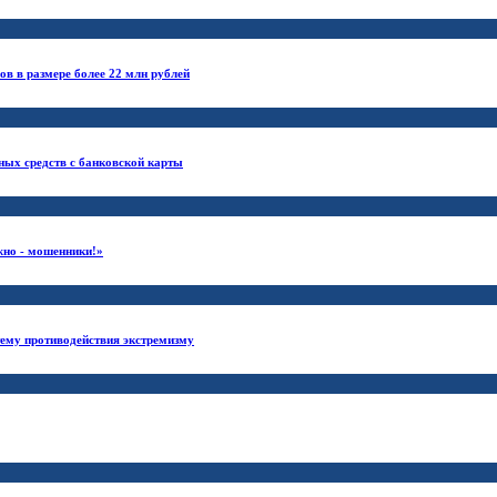
в в размере более 22 млн рублей
ных средств с банковской карты
но - мошенники!»
тему противодействия экстремизму