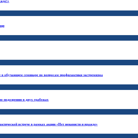
ажде!»
ищи
ие в обучающем семинаре по вопросам профилактики экстремизма
по подозрению в двух грабежах
ктической встрече в рамках акции «Нет ненависти и вражде»