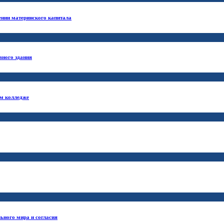
ении материнского капитала
вного здания
ом колледже
ьного мира и согласия