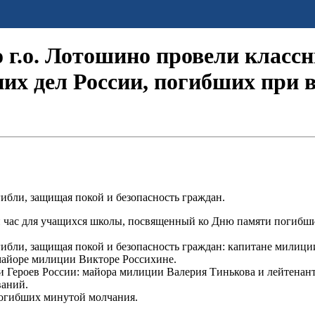
г.о. Лотошино провели классн
них дел России, погибших при
гибли, защищая покой и безопасность граждан.
 час для учащихся школы, посвященный ко Дню памяти погибш
огибли, защищая покой и безопасность граждан: капитане мили
айоре милиции Викторе Россихине.
и Героев России: майора милиции Валерия Тинькова и лейтенан
ваний.
огибших минутой молчания.