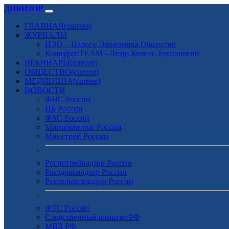
ДИВИЗОР
ГЛАВНАЯ
(current)
ЖУРНАЛЫ
НЭО – Налоги.Экономика.Общество
КонкуренTEAM - Люди.Бизнес.Технологии
ВЕБИНАРЫ
(current)
ОБЩЕСТВО
(current)
МЕДИЦИНА
(current)
НОВОСТИ
ФНС России
ЦБ России
ФАС России
Минпромторг России
Минстрой России
Роспотребнадзор России
Росздравнадзор России
Россельхознадзор России
ФТС России
Следственный комитет РФ
МВД РФ