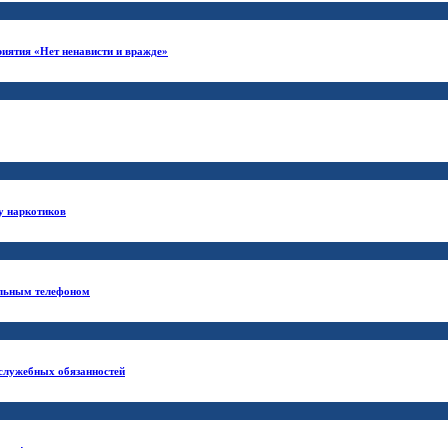
риятия «Нет ненависти и вражде»
у наркотиков
ильным телефоном
 служебных обязанностей