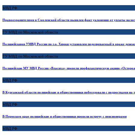
МВД РФ
Правоохранителями в Смоленской области выявлен факт уклонения от уплаты налого
ГУ МВД по Московской области
Полицейскими УМВД России по г.о. Химки установлен подозреваемый в краже денеж
ГУ МВД по Московской области
Полицейские МУ МВД России «Власиха» провели профилактическую акцию «Осторож
МВД РФ
В Курганской области полицейские и общественники побеседовали с подростками на 
МВД РФ
В Пермском крае полицейские и общественники провели встречу с пенсионерами
МВД РФ