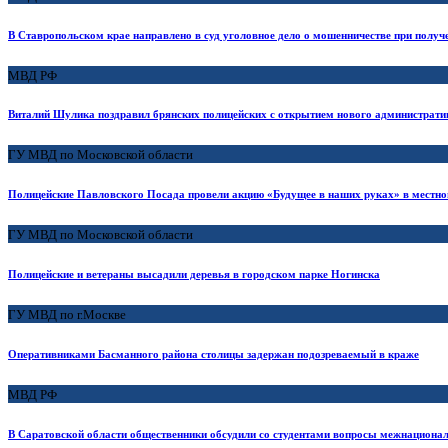
В Ставропольском крае направлено в суд уголовное дело о мошенничестве при получ
МВД РФ
Виталий Шулика поздравил брянских полицейских с открытием нового администрати
ГУ МВД по Московской области
Полицейские Павловского Посада провели акцию «Будущее в наших руках» в местн
ГУ МВД по Московской области
Полицейские и ветераны высадили деревья в городском парке Ногинска
ГУ МВД по г.Москве
Оперативниками Басманного района столицы задержан подозреваемый в краже
МВД РФ
В Саратовской области общественники обсудили со студентами вопросы межнационал