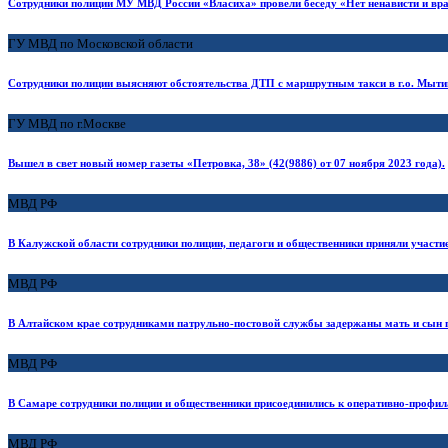
Сотрудники полиции МУ МВД России «Власиха» провели беседу «Нет ненависти и вр
ГУ МВД по Московской области
Сотрудники полиции выясняют обстоятельства ДТП с маршрутным такси в г.о. Мыт
ГУ МВД по г.Москве
Вышел в свет новый номер газеты «Петровка, 38» (42(9886) от 07 ноября 2023 года).
МВД РФ
В Калужской области сотрудники полиции, педагоги и общественники приняли участ
МВД РФ
В Алтайском крае сотрудниками патрульно-постовой службы задержаны мать и сын 
МВД РФ
В Самаре сотрудники полиции и общественники присоединились к оперативно-профила
МВД РФ