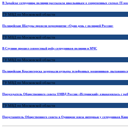
В Зарайске сотрудница полиции рассказала школьникам о современных схемах IT-м
ГУ МВД по Московской области
Полицейские Шатуры провели мероприятие «Один день с полицией России»
ГУ МВД по Московской области
В Ступине прошел совместный рейд сотрудников полиции и МЧС
ГУ МВД по Московской области
Полицейские Красногорска задержали курьера телефонных мошенников, пытавшихся 
ГУ МВД по Московской области
Председатель Общественного совета ОМВД России «Истринский» ознакомилась с раб
ГУ МВД по Московской области
Представитель Общественного совета в Одинцове взяла интервью у сотрудников Ки