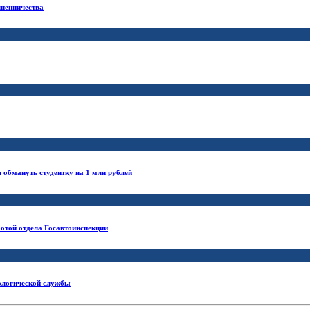
ошенничества
обмануть студентку на 1 млн рублей
отой отдела Госавтоинспекции
нологической службы