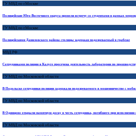
ГУ МВД по г.Москве
Полицейские Юго-Восточного округа провели встречу со студентами в рамках мероп
ГУ МВД по г.Москве
Полицейскими Даниловского района столицы задержан подозреваемый в грабеже
МВД РФ
Сотрудниками полиции в Калуге пресечена деятельность лаборатории по производств
ГУ МВД по Московской области
В Подольске сотрудники полиции задержали подозреваемого в мошенничестве с моб
ГУ МВД по Московской области
В Одинцово открыли памятную доску в честь сотрудника, погибшего при исполнении
ГУ МВД по Московской области