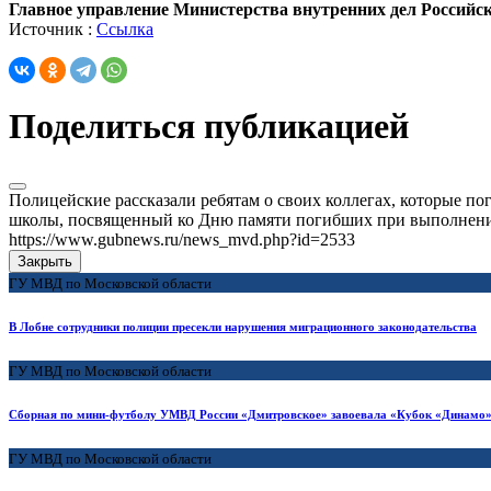
Главное управление Министерства внутренних дел Российс
Источник :
Ссылка
Поделиться публикацией
Полицейские рассказали ребятам о своих коллегах, которые п
школы, посвященный ко Дню памяти погибших при выполнении
https://www.gubnews.ru/news_mvd.php?id=2533
Закрыть
ГУ МВД по Московской области
В Лобне сотрудники полиции пресекли нарушения миграционного законодательства
ГУ МВД по Московской области
Сборная по мини-футболу УМВД России «Дмитровское» завоевала «Кубок «Динамо»
ГУ МВД по Московской области