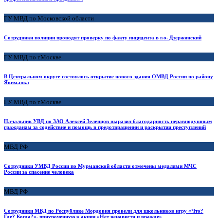
ГУ МВД по Московской области
Сотрудники полиции проводят проверку по факту инцидента в г.о. Дзержинский
ГУ МВД по г.Москве
В Центральном округе состоялось открытие нового здания ОМВД России по району
Якиманка
ГУ МВД по г.Москве
Начальник УВД по ЗАО Алексей Зеленцов выразил благодарность неравнодушным
гражданам за содействие и помощь в предотвращении и раскрытии преступлений
МВД РФ
Сотрудники УМВД России по Мурманской области отмечены медалями МЧС
России за спасение человека
МВД РФ
Сотрудники МВД по Республике Мордовия провели для школьников игру «Что?
Где? Когда?», приуроченную к акции «Нет ненависти и вражде»