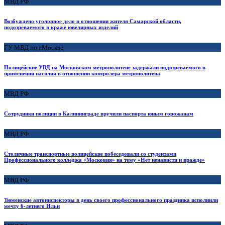
МВД РФ
Возбуждено уголовное дело в отношении жителя Самарской области,
подозреваемого в краже ювелирных изделий
ГУ МВД по г.Москве
Полицейские УВД на Московском метрополитене задержали подозреваемого в
применении насилия в отношении контролера метрополитена
МВД РФ
Сотрудники полиции в Калининграде вручили паспорта юным горожанам
МВД РФ
Столичные транспортные полицейские побеседовали со студентами
Профессионального колледжа «Московия» на тему «Нет ненависти и вражде»
МВД РФ
Тюменские автоинспекторы в день своего профессионального праздника исполнили
мечту 6-летнего Ильи