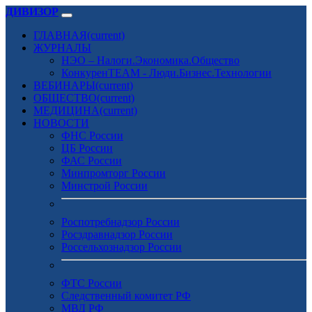
ДИВИЗОР
ГЛАВНАЯ
(current)
ЖУРНАЛЫ
НЭО – Налоги.Экономика.Общество
КонкуренTEAM - Люди.Бизнес.Технологии
ВЕБИНАРЫ
(current)
ОБЩЕСТВО
(current)
МЕДИЦИНА
(current)
НОВОСТИ
ФНС России
ЦБ России
ФАС России
Минпромторг России
Минстрой России
Роспотребнадзор России
Росздравнадзор России
Россельхознадзор России
ФТС России
Следственный комитет РФ
МВД РФ