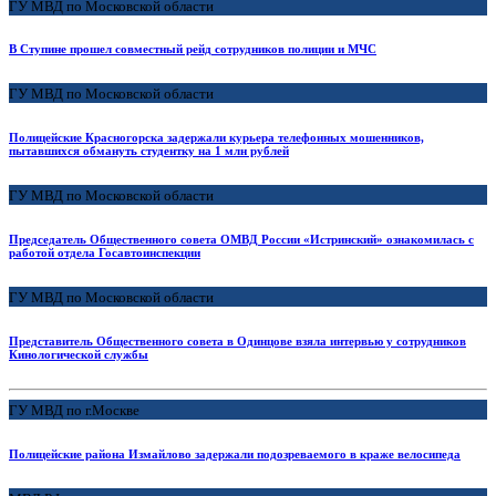
ГУ МВД по Московской области
В Ступине прошел совместный рейд сотрудников полиции и МЧС
ГУ МВД по Московской области
Полицейские Красногорска задержали курьера телефонных мошенников,
пытавшихся обмануть студентку на 1 млн рублей
ГУ МВД по Московской области
Председатель Общественного совета ОМВД России «Истринский» ознакомилась с
работой отдела Госавтоинспекции
ГУ МВД по Московской области
Представитель Общественного совета в Одинцове взяла интервью у сотрудников
Кинологической службы
ГУ МВД по г.Москве
Полицейские района Измайлово задержали подозреваемого в краже велосипеда