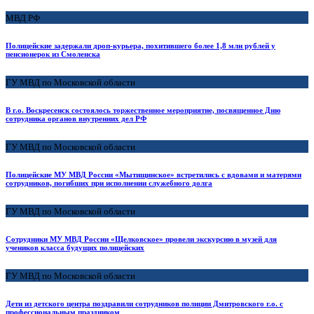
МВД РФ
Полицейские задержали дроп-курьера, похитившего более 1,8 млн рублей у
пенсионерок из Смоленска
ГУ МВД по Московской области
В г.о. Воскресенск состоялось торжественное мероприятие, посвященное Дню
сотрудника органов внутренних дел РФ
ГУ МВД по Московской области
Полицейские МУ МВД России «Мытищинское» встретились с вдовами и матерями
сотрудников, погибших при исполнении служебного долга
ГУ МВД по Московской области
Сотрудники МУ МВД России «Щелковское» провели экскурсию в музей для
учеников класса будущих полицейских
ГУ МВД по Московской области
Дети из детского центра поздравили сотрудников полиции Дмитровского г.о. с
профессиональным праздником