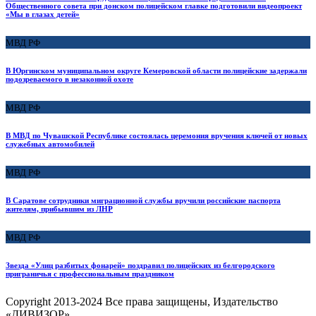
Общественного совета при донском полицейском главке подготовили видеопроект
«Мы в глазах детей»
МВД РФ
В Юргинском муниципальном округе Кемеровской области полицейские задержали
подозреваемого в незаконной охоте
МВД РФ
В МВД по Чувашской Республике состоялась церемония вручения ключей от новых
служебных автомобилей
МВД РФ
В Саратове сотрудники миграционной службы вручили российские паспорта
жителям, прибывшим из ЛНР
МВД РФ
Звезда «Улиц разбитых фонарей» поздравил полицейских из белгородского
приграничья с профессиональным праздником
Copyright
2013-2024 Все права защищены, Издательство
«ДИВИЗОР».