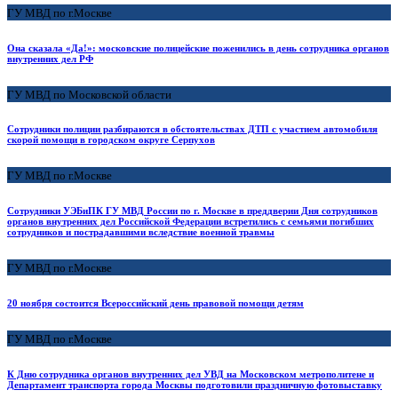
ГУ МВД по г.Москве
Она сказала «Да!»: московские полицейские поженились в день сотрудника органов
внутренних дел РФ
ГУ МВД по Московской области
Сотрудники полиции разбираются в обстоятельствах ДТП с участием автомобиля
скорой помощи в городском округе Серпухов
ГУ МВД по г.Москве
Сотрудники УЭБиПК ГУ МВД России по г. Москве в преддверии Дня сотрудников
органов внутренних дел Российской Федерации встретились с семьями погибших
сотрудников и пострадавшими вследствие военной травмы
ГУ МВД по г.Москве
20 ноября состоится Всероссийский день правовой помощи детям
ГУ МВД по г.Москве
К Дню сотрудника органов внутренних дел УВД на Московском метрополитене и
Департамент транспорта города Москвы подготовили праздничную фотовыставку