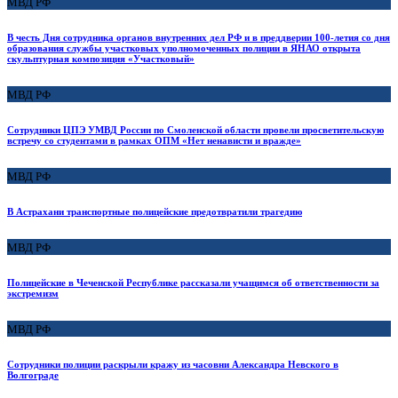
МВД РФ
В честь Дня сотрудника органов внутренних дел РФ и в преддверии 100-летия со дня
образования службы участковых уполномоченных полиции в ЯНАО открыта
скульптурная композиция «Участковый»
МВД РФ
Сотрудники ЦПЭ УМВД России по Смоленской области провели просветительскую
встречу со студентами в рамках ОПМ «Нет ненависти и вражде»
МВД РФ
В Астрахани транспортные полицейские предотвратили трагедию
МВД РФ
Полицейские в Чеченской Республике рассказали учащимся об ответственности за
экстремизм
МВД РФ
Сотрудники полиции раскрыли кражу из часовни Александра Невского в
Волгограде