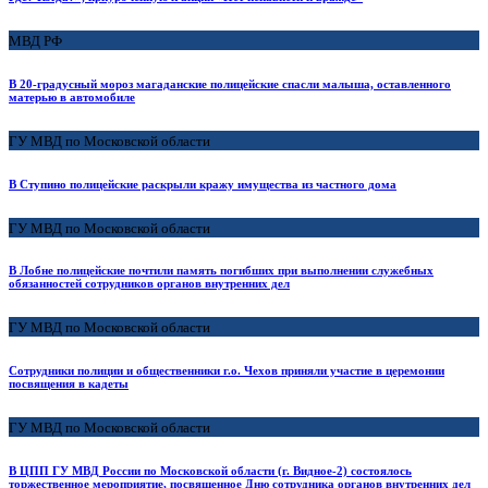
МВД РФ
В 20-градусный мороз магаданские полицейские спасли малыша, оставленного
матерью в автомобиле
ГУ МВД по Московской области
В Ступино полицейские раскрыли кражу имущества из частного дома
ГУ МВД по Московской области
В Лобне полицейские почтили память погибших при выполнении служебных
обязанностей сотрудников органов внутренних дел
ГУ МВД по Московской области
Сотрудники полиции и общественники г.о. Чехов приняли участие в церемонии
посвящения в кадеты
ГУ МВД по Московской области
В ЦПП ГУ МВД России по Московской области (г. Видное-2) состоялось
торжественное мероприятие, посвященное Дню сотрудника органов внутренних дел