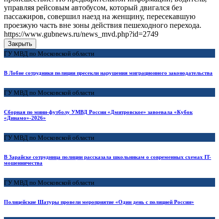
управляя рейсовым автобусом, который двигался без
пассажиров, совершил наезд на женщину, пересекавшую
проезжую часть вне зоны действия пешеходного перехода.
https://www.gubnews.ru/news_mvd.php?id=2749
Закрыть
ГУ МВД по Московской области
В Лобне сотрудники полиции пресекли нарушения миграционного законодательства
ГУ МВД по Московской области
Сборная по мини-футболу УМВД России «Дмитровское» завоевала «Кубок
«Динамо»-2026»
ГУ МВД по Московской области
В Зарайске сотрудница полиции рассказала школьникам о современных схемах IT-
мошенничества
ГУ МВД по Московской области
Полицейские Шатуры провели мероприятие «Один день с полицией России»