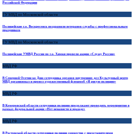
Российской Федерации
ГУ МВД по Московской области
Полицейские г.о. Воскресенск поздравили ветеранов службы с профессиональным
праздником
ГУ МВД по Московской области
Полицейские УМВД России по г.о. Химки провели акцию «Служу России»
МВД РФ
В Северной Осетии ко Дню сотрудника органов внутренних дел Культурный центр
МВД организовал и провел художественный флешмоб «Я рисую полицию»
МВД РФ
В Кемеровской области сотрудники полиции продолжают проводить мероприятия в
рамках федеральной акции «Нет ненависти и вражде»
МВД РФ
В Ростовской области сотрудники полиции совместно с представителями