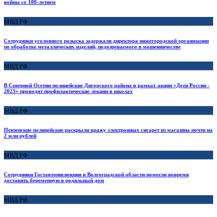
войны со 100-летием
МВД РФ
Сотрудники уголовного розыска задержали директора нижегородской организации
по обработке металлических изделий, подозреваемого в мошенничестве
МВД РФ
В Северной Осетии полицейские Дигорского района в рамках акции «Дети России -
2023» проводят профилактические лекции в школах
МВД РФ
Пензенские полицейские раскрыли кражу электронных сигарет из магазина почти на
2 млн рублей
МВД РФ
Сотрудники Гоставтоинспекции в Волгоградской области помогли вовремя
доставить беременную в родильный дом
МВД РФ