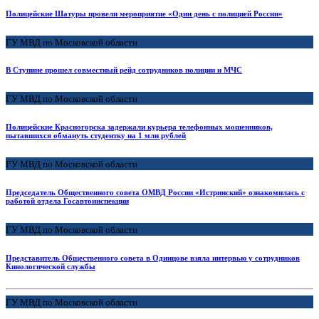
Полицейские Шатуры провели мероприятие «Один день с полицией России»
ГУ МВД по Московской области
В Ступине прошел совместный рейд сотрудников полиции и МЧС
ГУ МВД по Московской области
Полицейские Красногорска задержали курьера телефонных мошенников,
пытавшихся обмануть студентку на 1 млн рублей
ГУ МВД по Московской области
Председатель Общественного совета ОМВД России «Истринский» ознакомилась с
работой отдела Госавтоинспекции
ГУ МВД по Московской области
Представитель Общественного совета в Одинцове взяла интервью у сотрудников
Кинологической службы
ГУ МВД по Московской области