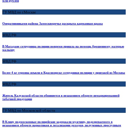
млн рублей
ГУ МВД по г.Москве
Оперативниками района Замоскворечье раскрыта карманная кража
МВД РФ
В Магадане сотрудница полиции вовремя пришла на помощь брошенному матерью
малышу
МВД РФ
Более 4 кг героина изъяли в Красноярске сотрудники полиции у приезжей из Москвы
МВД РФ
Житель Калужской области обвиняется в незаконном обороте немаркированной
табачной продукции
ГУ МВД по Московской области
В Клину подмосковные полицейские задержали мужчину, подозреваемого в
незаконном обороте наркотиков и легализации доходов, полученных преступным