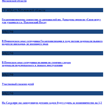
Московской области
ГУ МВД по Московской области
Госавтоинспекторы совместно со автошколой им. Давыдова провели «Свою игру»
для учащихся г.о. Павловский Посад
МВД РФ
В Приморском крае сотрудники Госавтоинспекции в ходе погони задержали пьяного
водителя иномарки, не имеющего прав
МВД РФ
В Пермском крае сотрудники полиции по горячим следам
задержали подозреваемого в тяжком преступлении
МВД РФ
Участковый глазами детей
МВД РФ
На Сахалине экс-заведующую детским садом будут судить за мошенничество на 1,5