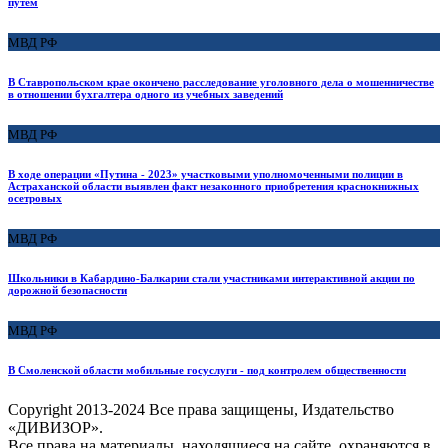
путем
МВД РФ
В Ставропольском крае окончено расследование уголовного дела о мошенничестве
в отношении бухгалтера одного из учебных заведений
МВД РФ
В ходе операции «Путина - 2023» участковыми уполномоченными полиции в
Астраханской области выявлен факт незаконного приобретения краснокнижных
осетровых
МВД РФ
Школьники в Кабардино-Балкарии стали участниками интерактивной акции по
дорожной безопасности
МВД РФ
В Смоленской области мобильные госуслуги - под контролем общественности
Copyright
2013-2024 Все права защищены, Издательство
«ДИВИЗОР».
Все права на материалы, находящиеся на сайте, охраняются в