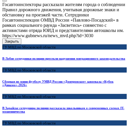
Госавтоинспекторы рассказали жителям города о соблюдении
Правил дорожного движения, учитывая дорожные знаки и
обстановку на проезжей части. Сотрудники
Госавтоинспекции ОМВД России «Павлово-Посадский» в
рамках социального раунда «Засветись» совместно с
активистами отряда ЮИД и представителями автошколы им.
https://www.gubnews.ru/news_mvd.php?id=3030
Закрыть
ГУ МВД по Московской области
В Лобне сотрудники полиции пресекли нарушения миграционного законодательства
ГУ МВД по Московской области
Сборная по мини-футболу УМВД России «Дмитровское» завоевала «Кубок
«Динамо»-2026»
ГУ МВД по Московской области
В Зарайске сотрудница полиции рассказала школьникам о современных схемах IT-
мошенничества
ГУ МВД по Московской области