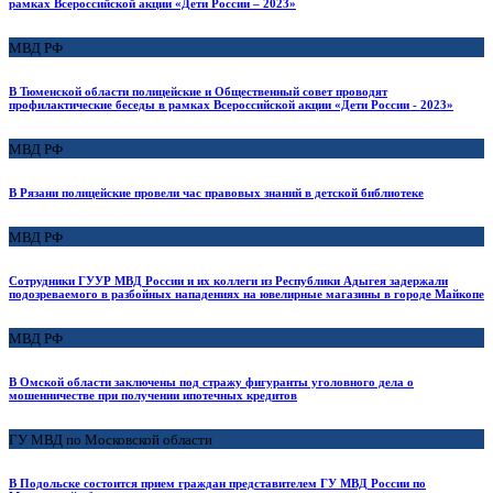
рамках Всероссийской акции «Дети России – 2023»
МВД РФ
В Тюменской области полицейские и Общественный совет проводят
профилактические беседы в рамках Всероссийской акции «Дети России - 2023»
МВД РФ
В Рязани полицейские провели час правовых знаний в детской библиотеке
МВД РФ
Сотрудники ГУУР МВД России и их коллеги из Республики Адыгея задержали
подозреваемого в разбойных нападениях на ювелирные магазины в городе Майкопе
МВД РФ
В Омской области заключены под стражу фигуранты уголовного дела о
мошенничестве при получении ипотечных кредитов
ГУ МВД по Московской области
В Подольске состоится прием граждан представителем ГУ МВД России по