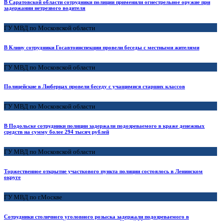
В Саратовской области сотрудники полиции применили огнестрельное оружие при
задержании нетрезвого водителя
ГУ МВД по Московской области
В Клину сотрудники Госавтоинспекции провели беседы с местными жителями
ГУ МВД по Московской области
Полицейские в Люберцах провели беседу с учащимися старших классов
ГУ МВД по Московской области
В Подольске сотрудники полиции задержали подозреваемого в краже денежных
средств на сумму более 294 тысяч рублей
ГУ МВД по Московской области
Торжественное открытие участкового пункта полиции состоялось в Ленинском
округе
ГУ МВД по г.Москве
Сотрудники столичного уголовного розыска задержали подозреваемого в