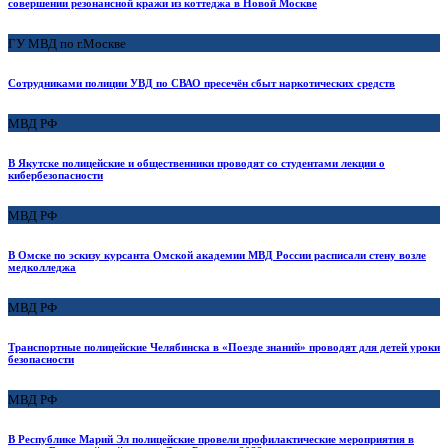
совершении резонансной кражи из коттеджа в Новой Москве
ГУ МВД по г.Москве
Сотрудниками полиции УВД по СВАО пресечён сбыт наркотических средств
МВД РФ
В Якутске полицейские и общественники проводят со студентами лекции о
кибербезопасности
МВД РФ
В Омске по эскизу курсанта Омской академии МВД России расписали стену возле
медколледжа
МВД РФ
Транспортные полицейские Челябинска в «Поезде знаний» проводят для детей уроки
безопасности
МВД РФ
В Республике Марий Эл полицейские провели профилактические мероприятия в