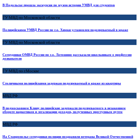
В Подольске прошла экскурсия по музею истории УМВД для студентов
ГУ МВД по Московской области
Полицейскими УМВД России по г.о. Химки установлен подозреваемый в краже
ГУ МВД по Московской области
Сотрудники ОМВД России по г.о. Лотошино рассказали школьникам о профессии
дознавателя
ГУ МВД по г.Москве
Столичными полицейскими задержан подозреваемый в краже из квартиры
МВД РФ
В подмосковном Клину полицейские задержали подозреваемого в незаконном
обороте наркотиков и легализации доходов, полученных преступным путем
МВД РФ
На Ставрополье сотрудники полиции поздравили ветерана Великой Отечественной