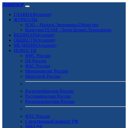
ДИВИЗОР
ГЛАВНАЯ
(current)
ЖУРНАЛЫ
НЭО – Налоги.Экономика.Общество
КонкуренTEAM - Люди.Бизнес.Технологии
ВЕБИНАРЫ
(current)
ОБЩЕСТВО
(current)
МЕДИЦИНА
(current)
НОВОСТИ
ФНС России
ЦБ России
ФАС России
Минпромторг России
Минстрой России
Роспотребнадзор России
Росздравнадзор России
Россельхознадзор России
ФТС России
Следственный комитет РФ
МВД РФ