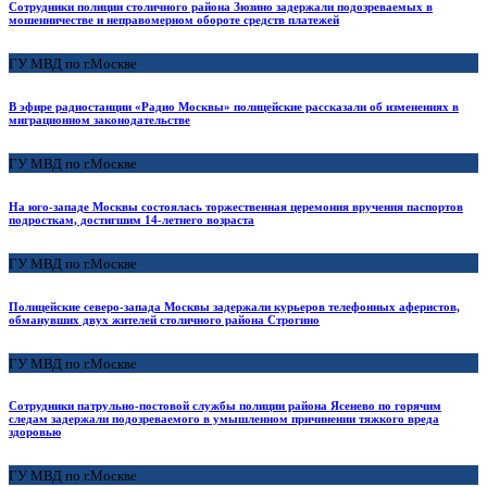
Сотрудники полиции столичного района Зюзино задержали подозреваемых в
мошенничестве и неправомерном обороте средств платежей
ГУ МВД по г.Москве
В эфире радиостанции «Радио Москвы» полицейские рассказали об изменениях в
миграционном законодательстве
ГУ МВД по г.Москве
На юго-западе Москвы состоялась торжественная церемония вручения паспортов
подросткам, достигшим 14-летнего возраста
ГУ МВД по г.Москве
Полицейские северо-запада Москвы задержали курьеров телефонных аферистов,
обманувших двух жителей столичного района Строгино
ГУ МВД по г.Москве
Сотрудники патрульно-постовой службы полиции района Ясенево по горячим
следам задержали подозреваемого в умышленном причинении тяжкого вреда
здоровью
ГУ МВД по г.Москве