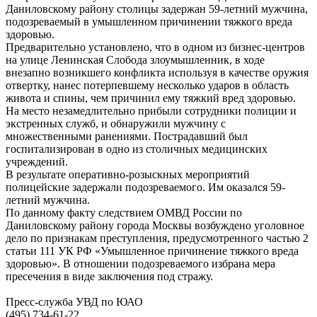
Даниловскому району столицы задержан 59-летний мужчина,
подозреваемый в умышленном причинении тяжкого вреда
здоровью.
Предварительно установлено, что в одном из бизнес-центров
на улице Ленинская Слобода злоумышленник, в ходе
внезапно возникшего конфликта используя в качестве оружия
отвертку, нанес потерпевшему несколько ударов в область
живота и спины, чем причинил ему тяжкий вред здоровью.
На место незамедлительно прибыли сотрудники полиции и
экстренных служб, и обнаружили мужчину с
множественными ранениями. Пострадавший был
госпитализирован в одно из столичных медицинских
учреждений.
В результате оперативно-розыскных мероприятий
полицейские задержали подозреваемого. Им оказался 59-
летний мужчина.
По данному факту следствием ОМВД России по
Даниловскому району города Москвы возбуждено уголовное
дело по признакам преступления, предусмотренного частью 2
статьи 111 УК РФ «Умышленное причинение тяжкого вреда
здоровью». В отношении подозреваемого избрана мера
пресечения в виде заключения под стражу.
Пресс-служба УВД по ЮАО
(495) 734-61-22