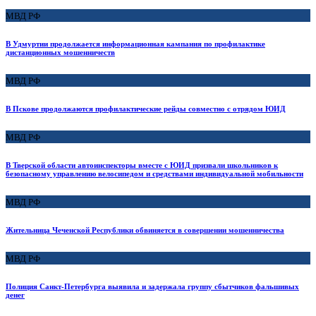
МВД РФ
В Удмуртии продолжается информационная кампания по профилактике
дистанционных мошенничеств
МВД РФ
В Пскове продолжаются профилактические рейды совместно с отрядом ЮИД
МВД РФ
В Тверской области автоинспекторы вместе с ЮИД призвали школьников к
безопасному управлению велосипедом и средствами индивидуальной мобильности
МВД РФ
Жительница Чеченской Республики обвиняется в совершении мошенничества
МВД РФ
Полиция Санкт-Петербурга выявила и задержала группу сбытчиков фальшивых
денег