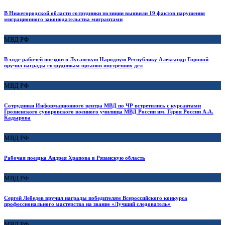
В Нижегородской области сотрудники полиции выявили 19 фактов нарушения
миграционного законодательства мигрантами
МВД РФ
В ходе рабочей поездки в Луганскую Народную Республику Александр Горовой
вручил награды сотрудникам органов внутренних дел
МВД РФ
Сотрудники Информационного центра МВД по ЧР встретились с курсантами
Грозненского суворовского военного училища МВД России им. Героя России А.А.
Кадырова
МВД РФ
Рабочая поездка Андрея Храпова в Рязанскую область
МВД РФ
Сергей Лебедев вручил награды победителям Всероссийского конкурса
профессионального мастерства на звание «Лучший следователь»
МВД РФ