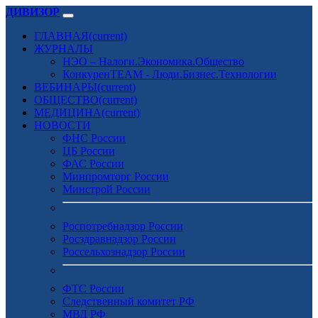
ДИВИЗОР
ГЛАВНАЯ
(current)
ЖУРНАЛЫ
НЭО – Налоги.Экономика.Общество
КонкуренTEAM - Люди.Бизнес.Технологии
ВЕБИНАРЫ
(current)
ОБЩЕСТВО
(current)
МЕДИЦИНА
(current)
НОВОСТИ
ФНС России
ЦБ России
ФАС России
Минпромторг России
Минстрой России
Роспотребнадзор России
Росздравнадзор России
Россельхознадзор России
ФТС России
Следственный комитет РФ
МВД РФ