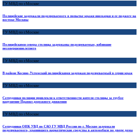
ГУ МВД по г.Москве
Полицейские задержали подозреваемого в попытке кражи иномарки и ее поджоге на
востоке Москвы
ГУ МВД по г.Москве
Полицейскими севера столицы задержаны подозреваемые, избившие
несовершеннолетнего
ГУ МВД по г.Москве
В районе Косино-Ухтомский полицейскими задержан подозреваемый в серии краж
ГУ МВД по г.Москве
Сотрудники полиции привлекли к ответственности жителя столицы за грубое
нарушение Правил дорожного движения
ГУ МВД по г.Москве
Сотрудники ОНК УВД по САО ГУ МВД России по г. Москве задержали
подозреваемого, хранившего наркотические средства в автомобиле во дворе дома