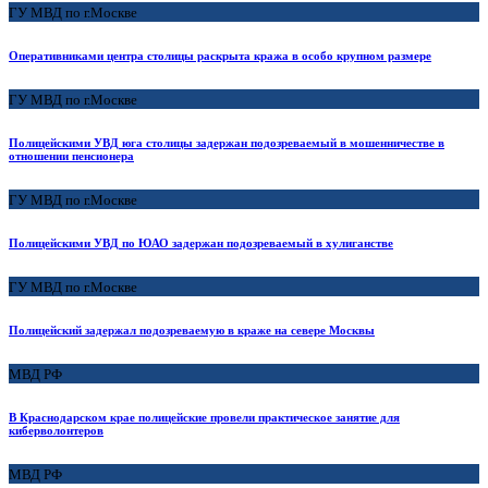
ГУ МВД по г.Москве
Оперативниками центра столицы раскрыта кража в особо крупном размере
ГУ МВД по г.Москве
Полицейскими УВД юга столицы задержан подозреваемый в мошенничестве в
отношении пенсионера
ГУ МВД по г.Москве
Полицейскими УВД по ЮАО задержан подозреваемый в хулиганстве
ГУ МВД по г.Москве
Полицейский задержал подозреваемую в краже на севере Москвы
МВД РФ
В Краснодарском крае полицейские провели практическое занятие для
киберволонтеров
МВД РФ