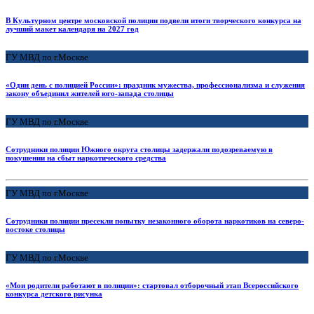
В Культурном центре московской полиции подвели итоги творческого конкурса на
лучший макет календаря на 2027 год
ГУ МВД по г.Москве
«Один день с полицией России»: праздник мужества, профессионализма и служения
закону объединил жителей юго-запада столицы
ГУ МВД по г.Москве
Сотрудники полиции Южного округа столицы задержали подозреваемую в
покушении на сбыт наркотического средства
ГУ МВД по г.Москве
Сотрудники полиции пресекли попытку незаконного оборота наркотиков на северо-
востоке столицы
ГУ МВД по г.Москве
«Мои родители работают в полиции»: стартовал отборочный этап Всероссийского
конкурса детского рисунка