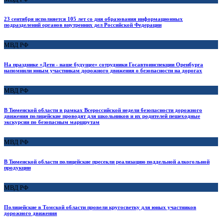
23 сентября исполняется 105 лет со дня образования информационных
подразделений органов внутренних дел Российской Федерации
МВД РФ
На празднике «Дети - наше будущее» сотрудники Госавтоинспекции Оренбурга
напомнили юным участникам дорожного движения о безопасности на дорогах
МВД РФ
В Тюменской области в рамках Всероссийской недели безопасности дорожного
движения полицейские проводят для школьников и их родителей пешеходные
экскурсии по безопасным маршрутам
МВД РФ
В Тюменской области полицейские пресекли реализацию поддельной алкогольной
продукции
МВД РФ
Полицейские в Томской области провели кругосветку для юных участников
дорожного движения