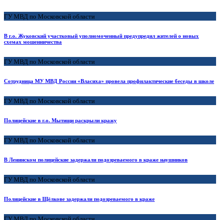
ГУ МВД по Московской области
В г.о. Жуковский участковый уполномоченный предупредил жителей о новых
схемах мошенничества
ГУ МВД по Московской области
Сотрудница МУ МВД России «Власиха» провела профилактические беседы в школе
ГУ МВД по Московской области
Полицейские в г.о. Мытищи раскрыли кражу
ГУ МВД по Московской области
В Ленинском полицейские задержали подозреваемого в краже наушников
ГУ МВД по Московской области
Полицейские в Щёлкове задержали подозреваемого в краже
ГУ МВД по Московской области