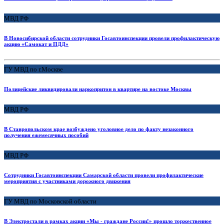
МВД РФ
В Новосибирской области сотрудники Госавтоинспекции провели профилактическую
акцию «Самокат и ПДД»
ГУ МВД по г.Москве
Полицейские ликвидировали наркопритон в квартире на востоке Москвы
МВД РФ
В Ставропольском крае возбуждено уголовное дело по факту незаконного
получения ежемесячных пособий
МВД РФ
Сотрудники Госавтоинспекции Самарской области провели профилактические
мероприятия с участниками дорожного движения
ГУ МВД по Московской области
В Электростали в рамках акции «Мы - граждане России!» прошло торжественное