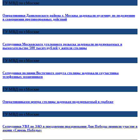
ГУ МВД по г.Москве
Оперативники Даниловского района г. Москвы задержали мужчину по подозрению
в совершении противоправных действий
ГУ МВД по г.Москве
Сотрудники Московского уголовного розыска задержали подозреваемых в
вымогательстве 500 тысяч рублей у жителя столицы
ГУ МВД по г.Москве
Сотрудники полиции Восточного округа столицы задержали соучастника
телефонных мошенников
ГУ МВД по г.Москве
Оперативниками центра столицы задержан подозреваемый в грабеже
ГУ МВД по г.Москве
Сотрудники УВД по ЗАО в преддверии празднования Дня Победы приняли участие в
акции «Сирень Победы»