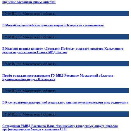
вручение паспортов юным жителям
ГУ МВД по Московской области
В Можайске полицейские провели акцию «Осторожно - мошенники»
ГУ МВД по Московской области
В Коломне прошёл концерт «Дорогами Победы» духового оркестра Культурного
центра подмосковного Главка МВД России
ГУ МВД по Московской области
Приём граждан представителем ГУ МВД России по Московской области в
муниципальном округе Шаховская
ГУ МВД по Московской области
В Рузе госавтоинспекторы побеседовали с юными велосипедистами и их родителями
ГУ МВД по Московской области
Сотрудники УМВД России по Наро-Фоминскому городскому округу провели
профилактические беседы с жителями СНТ