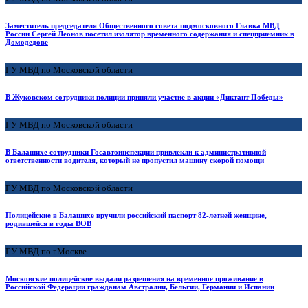
Заместитель председателя Общественного совета подмосковного Главка МВД
России Сергей Леонов посетил изолятор временного содержания и спецприемник в
Домодедове
ГУ МВД по Московской области
В Жуковском сотрудники полиции приняли участие в акции «Диктант Победы»
ГУ МВД по Московской области
В Балашихе сотрудники Госавтоинспекции привлекли к административной
ответственности водителя, который не пропустил машину скорой помощи
ГУ МВД по Московской области
Полицейские в Балашихе вручили российский паспорт 82-летней женщине,
родившейся в годы ВОВ
ГУ МВД по г.Москве
Московские полицейские выдали разрешения на временное проживание в
Российской Федерации гражданам Австралии, Бельгии, Германии и Испании