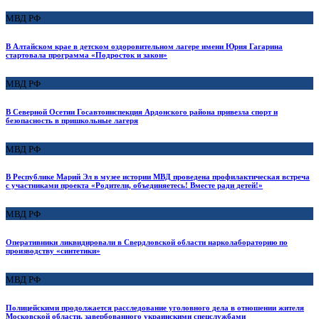
МВД РФ
В Алтайском крае в детском оздоровительном лагере имени Юрия Гагарина
стартовала программа «Подросток и закон»
МВД РФ
В Северной Осетии Госавтоинспекция Ардонского района привезла спорт и
безопасность в пришкольные лагеря
МВД РФ
В Республике Марий Эл в музее истории МВД проведена профилактическая встреча
с участниками проекта «Родители, объединяетесь! Вместе ради детей!»
МВД РФ
Оперативники ликвидировали в Свердловской области нарколабораторию по
производству «синтетики»
МВД РФ
Полицейскими продолжается расследование уголовного дела в отношении жителя
Московской области, завербованного украинскими спецслужбами