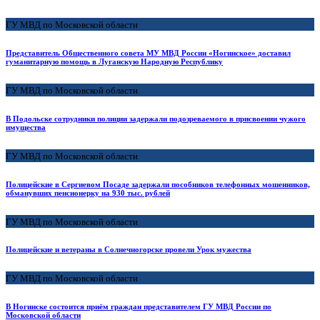
ГУ МВД по Московской области
Представитель Общественного совета МУ МВД России «Ногинское» доставил
гуманитарную помощь в Луганскую Народную Республику
ГУ МВД по Московской области
В Подольске сотрудники полиции задержали подозреваемого в присвоении чужого
имущества
ГУ МВД по Московской области
Полицейские в Сергиевом Посаде задержали пособников телефонных мошенников,
обманувших пенсионерку на 930 тыс. рублей
ГУ МВД по Московской области
Полицейские и ветераны в Солнечногорске провели Урок мужества
ГУ МВД по Московской области
В Ногинске состоится приём граждан представителем ГУ МВД России по
Московской области