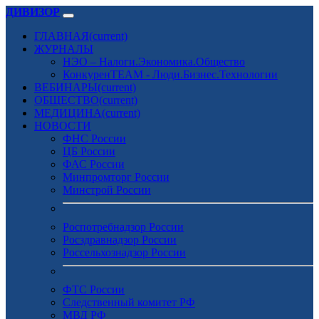
ДИВИЗОР
ГЛАВНАЯ
(current)
ЖУРНАЛЫ
НЭО – Налоги.Экономика.Общество
КонкуренTEAM - Люди.Бизнес.Технологии
ВЕБИНАРЫ
(current)
ОБЩЕСТВО
(current)
МЕДИЦИНА
(current)
НОВОСТИ
ФНС России
ЦБ России
ФАС России
Минпромторг России
Минстрой России
Роспотребнадзор России
Росздравнадзор России
Россельхознадзор России
ФТС России
Следственный комитет РФ
МВД РФ