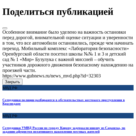
Поделиться публикацией
Особенное внимание было уделено на важность остановки
перед дорогой, внимательной оценке ситуации и уверенности
в том, что все автомобили остановились, прежде чем начинать
переход. Мобильный комплекс «Лаборатория безопасности»
Оренбургской области посетил школы №№ 1 и 3 и детский
сад № 1 «Мир» Бузулука с важной миссией – обучить
участников дорожного движения безопасному нахождению на
проезжей части.
https://www.gubnews.ru/news_mvd.php?id=32303
Закрыть
МВД РФ
Сотрудники полиции разбираются в обстоятельствах жестокого преступления в
Краснодаре
МВД РФ
Сотрудники УМВД России по городу Кирову задержали юношу из Саранска, по
заданию аферистов похитившего накопления местных жителей