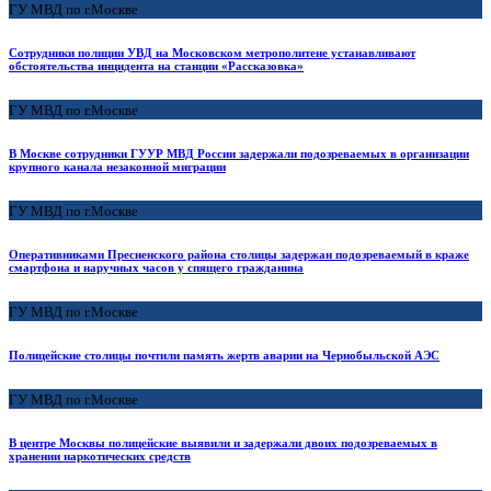
ГУ МВД по г.Москве
Сотрудники полиции УВД на Московском метрополитене устанавливают
обстоятельства инцидента на станции «Рассказовка»
ГУ МВД по г.Москве
В Москве сотрудники ГУУР МВД России задержали подозреваемых в организации
крупного канала незаконной миграции
ГУ МВД по г.Москве
Оперативниками Пресненского района столицы задержан подозреваемый в краже
смартфона и наручных часов у спящего гражданина
ГУ МВД по г.Москве
Полицейские столицы почтили память жертв аварии на Чернобыльской АЭС
ГУ МВД по г.Москве
В центре Москвы полицейские выявили и задержали двоих подозреваемых в
хранении наркотических средств