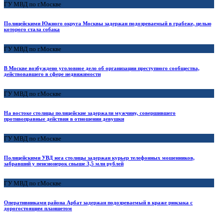
ГУ МВД по г.Москве
Полицейскими Южного округа Москвы задержан подозреваемый в грабеже, целью
которого стала собака
ГУ МВД по г.Москве
В Москве возбуждено уголовное дело об организации преступного сообщества,
действовавшего в сфере недвижимости
ГУ МВД по г.Москве
На востоке столицы полицейские задержали мужчину, совершившего
противоправные действия в отношении девушки
ГУ МВД по г.Москве
Полицейскими УВД юга столицы задержан курьер телефонных мошенников,
забравший у пенсионерок свыше 3,5 млн рублей
ГУ МВД по г.Москве
Оперативниками района Арбат задержан подозреваемый в краже рюкзака с
дорогостоящим планшетом