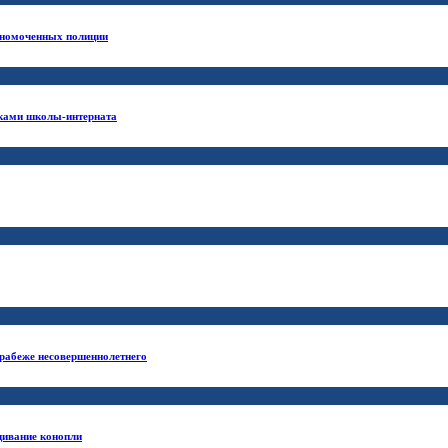
лномоченных полиции
иками школы-интерната
грабеже несовершеннолетнего
щивание конопли