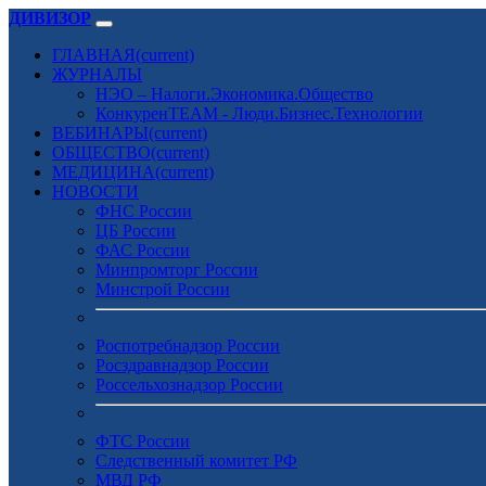
ДИВИЗОР
ГЛАВНАЯ
(current)
ЖУРНАЛЫ
НЭО – Налоги.Экономика.Общество
КонкуренTEAM - Люди.Бизнес.Технологии
ВЕБИНАРЫ
(current)
ОБЩЕСТВО
(current)
МЕДИЦИНА
(current)
НОВОСТИ
ФНС России
ЦБ России
ФАС России
Минпромторг России
Минстрой России
Роспотребнадзор России
Росздравнадзор России
Россельхознадзор России
ФТС России
Следственный комитет РФ
МВД РФ