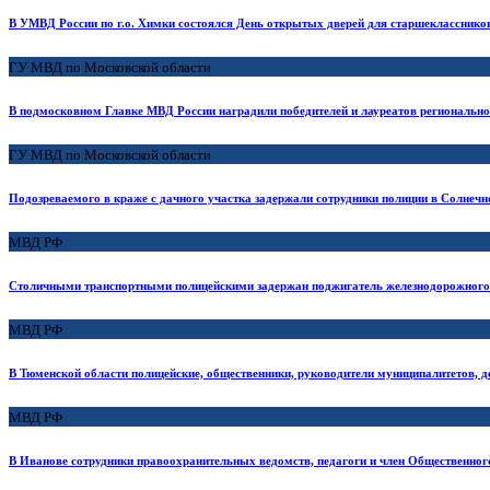
В УМВД России по г.о. Химки состоялся День открытых дверей для старшекласснико
ГУ МВД по Московской области
В подмосковном Главке МВД России наградили победителей и лауреатов региональног
ГУ МВД по Московской области
Подозреваемого в краже с дачного участка задержали сотрудники полиции в Солнечн
МВД РФ
Столичными транспортными полицейскими задержан поджигатель железнодорожного
МВД РФ
В Тюменской области полицейские, общественники, руководители муниципалитетов, 
МВД РФ
В Иванове сотрудники правоохранительных ведомств, педагоги и член Общественног