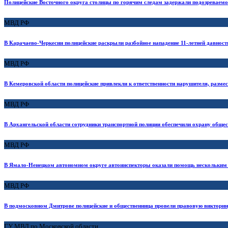
Полицейские Восточного округа столицы по горячим следам задержали подозреваемо
МВД РФ
В Карачаево-Черкесии полицейские раскрыли разбойное нападение 11-летней давност
МВД РФ
В Кемеровской области полицейские привлекли к ответственности нарушителя, разм
МВД РФ
В Архангельской области сотрудники транспортной полиции обеспечили охрану общес
МВД РФ
В Ямало-Ненецком автономном округе автоинспекторы оказали помощь нескольким 
МВД РФ
В подмосковном Дмитрове полицейские и общественница провели правовую виктори
ГУ МВД по Московской области