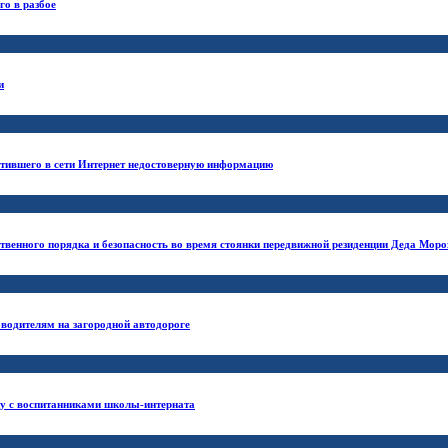
го в разбое
и
естившего в сети Интернет недостоверную информацию
твенного порядка и безопасность во время стоянки передвижной резиденции Деда Моро
водителям на загородной автодороге
ну с воспитанниками школы-интерната