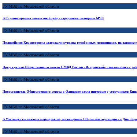
ГУ МВД по Московской области
В Ступине прошел совместный рейд сотрудников полиции и МЧС
ГУ МВД по Московской области
Полицейские Красногорска задержали курьера телефонных мошенников, пытавшихся 
ГУ МВД по Московской области
Председатель Общественного совета ОМВД России «Истринский» ознакомилась с раб
ГУ МВД по Московской области
Представитель Общественного совета в Одинцове взяла интервью у сотрудников Ки
ГУ МВД по Московской области
В Мытищах состоялось мероприятие, посвященное 100-летней годовщине со Дня об
ГУ МВД по Московской области