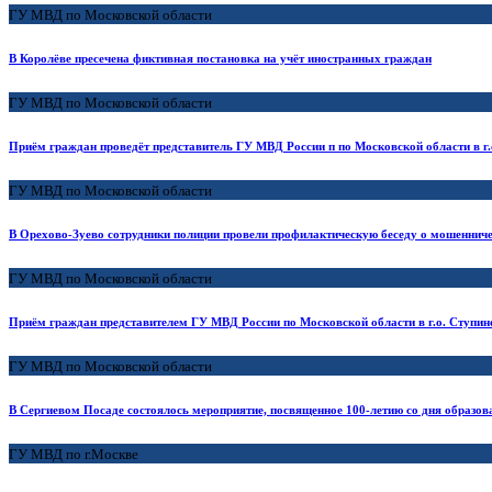
ГУ МВД по Московской области
В Королёве пресечена фиктивная постановка на учёт иностранных граждан
ГУ МВД по Московской области
Приём граждан проведёт представитель ГУ МВД России п по Московской области в г
ГУ МВД по Московской области
В Орехово-Зуево сотрудники полиции провели профилактическую беседу о мошенниче
ГУ МВД по Московской области
Приём граждан представителем ГУ МВД России по Московской области в г.о. Ступин
ГУ МВД по Московской области
В Сергиевом Посаде состоялось мероприятие, посвященное 100-летию со дня образ
ГУ МВД по г.Москве