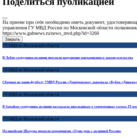
Поделиться публикацией
На приеме при себе необходимо иметь документ, удостоверяю
управления ГУ МВД России по Московской области полковник п
https://www.gubnews.ru/news_mvd.php?id=3260
Закрыть
ГУ МВД по Московской области
В Лобне сотрудники полиции пресекли нарушения миграционного законодательства
ГУ МВД по Московской области
Сборная по мини-футболу УМВД России «Дмитровское» завоевала «Кубок «Динамо»
ГУ МВД по Московской области
В Зарайске сотрудница полиции рассказала школьникам о современных схемах IT-м
ГУ МВД по Московской области
Полицейские Шатуры провели мероприятие «Один день с полицией России»