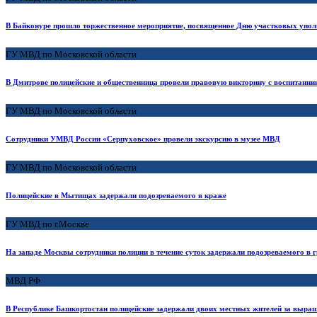
В Байконуре прошло торжественное мероприятие, посвященное Дню участковых упо
ГУ МВД по Московской области
В Дмитрове полицейские и общественница провели правовую викторину с воспитанн
ГУ МВД по Московской области
Сотрудники УМВД России «Серпуховское» провели экскурсию в музее МВД
ГУ МВД по Московской области
Полицейские в Мытищах задержали подозреваемого в краже
ГУ МВД по г.Москве
На западе Москвы сотрудники полиции в течение суток задержали подозреваемого в 
МВД РФ
В Республике Башкортостан полицейские задержали двоих местных жителей за выра