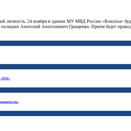
щий личность. 24 ноября в здании МУ МВД России «Власиха» бу
олиции Анатолий Анатольевич Грищенко. Прием будет проводитьс
-2026»
ошенничества