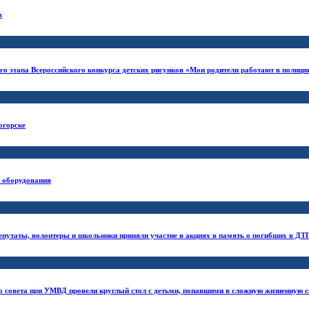
в
о этапа Всероссийского конкурса детских рисунков «Мои родители работают в полици
огорске
 оборудования
депутаты, волонтеры и школьники приняли участие в акциях в память о погибших в ДТ
о совета при УМВД провели круглый стол с детьми, попавшими в сложную жизненную 