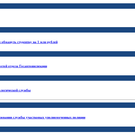
обмануть студентку на 1 млн рублей
отой отдела Госавтоинспекции
нологической службы
разования службы участковых уполномоченных полиции