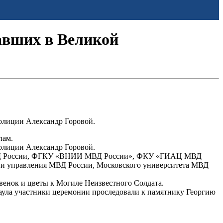
авших в Великой
олиции Александр Горовой.
лам.
олиции Александр Горовой.
та МВД России, ФГКУ «ВНИИ МВД России», ФКУ «ГИАЦ МВД
ии управления МВД России, Московского университета МВД
венок и цветы к Могиле Неизвестного Солдата.
аула участники церемонии проследовали к памятнику Георгию