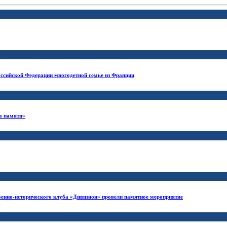
ссийской Федерации многодетной семье из Франции
а памяти»
оенно-исторического клуба «Дивизион» провели памятное мероприятие