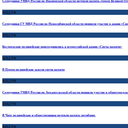
Сотрудники УМВД России по Ивановской области почтили память героев Великой От
МВД РФ
Сотрудники ГУ МВД России по Новосибирской области приняли участие в акции «Св
МВД РФ
Костромские полицейские присоединились к всероссийской акции «Свеча памяти»
МВД РФ
В Перми полицейские зажгли свечи памяти
МВД РФ
Сотрудники УМВД России по Архангельской области приняли участие в общегородск
МВД РФ
В Чите полицейские и общественники почтили память погибших
МВД РФ