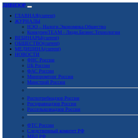
ДИВИЗОР
ГЛАВНАЯ
(current)
ЖУРНАЛЫ
НЭО – Налоги.Экономика.Общество
КонкуренTEAM - Люди.Бизнес.Технологии
ВЕБИНАРЫ
(current)
ОБЩЕСТВО
(current)
МЕДИЦИНА
(current)
НОВОСТИ
ФНС России
ЦБ России
ФАС России
Минпромторг России
Минстрой России
Роспотребнадзор России
Росздравнадзор России
Россельхознадзор России
ФТС России
Следственный комитет РФ
МВД РФ