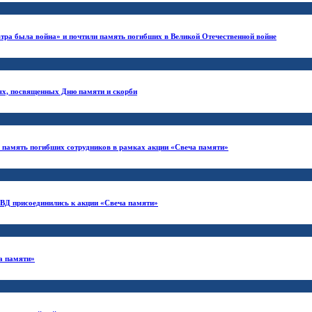
втра была война» и почтили память погибших в Великой Отечественной войне
иях, посвященных Дню памяти и скорби
и память погибших сотрудников в рамках акции «Свеча памяти»
ВД присоединились к акции «Свеча памяти»
а памяти»