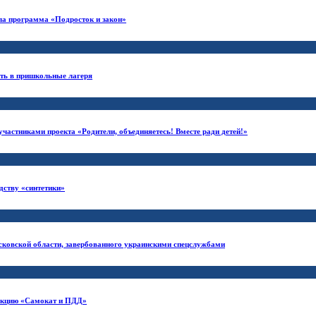
ла программа «Подросток и закон»
сть в пришкольные лагеря
частниками проекта «Родители, объединяетесь! Вместе ради детей!»
дству «синтетики»
сковской области, завербованного украинскими спецслужбами
 акцию «Самокат и ПДД»