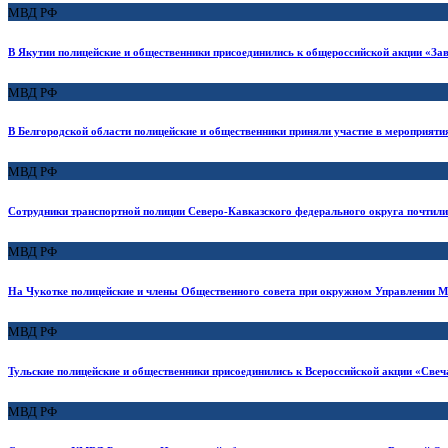
МВД РФ
В Якутии полицейские и общественники присоединились к общероссийской акции «За
МВД РФ
В Белгородской области полицейские и общественники приняли участие в мероприят
МВД РФ
Сотрудники транспортной полиции Северо-Кавказского федерального округа почтил
МВД РФ
На Чукотке полицейские и члены Общественного совета при окружном Управлении М
МВД РФ
Тульские полицейские и общественники присоединились к Всероссийской акции «Свеч
МВД РФ