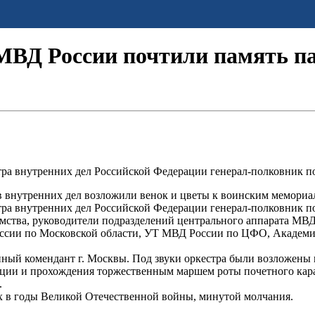
 МВД России почтили память п
ра внутренних дел Российской Федерации генерал-полковник п
ов внутренних дел возложили венок и цветы к воинским мемориа
ра внутренних дел Российской Федерации генерал-полковник п
едомства, руководители подразделений центрального аппара
оссии по Московской области, УТ МВД России по ЦФО, Академ
ный комендант г. Москвы. Под звуки оркестра были возложены 
ации и прохождения торжественным маршем роты почетного кар
.
х в годы Великой Отечественной войны, минутой молчания.