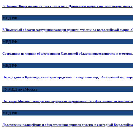
В Нягани Общественный совет совместно с Движением первых провели патриотичес
МВД РФ
В Тюменской области сотрудники полиции приняли участие во всероссийской акции «
МВД РФ
Сотрудники полиции и общественники Самарской области присоединились к мемори
МВД РФ
Перед судом в Краснодарском крае предстанет псевдоинвестор, обманувший партнер
ГУ МВД по г.Москве
На севере Москвы полицейские задержали подозреваемого в фиктивной постановке н
МВД РФ
Ярославские полицейские и общественники приняли участие в ежегодной Всероссийск