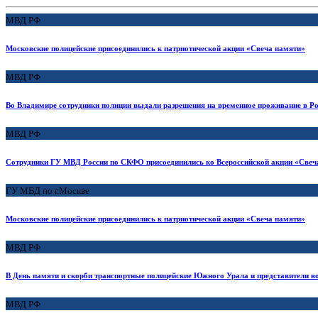
МВД РФ
Московские полицейские присоединились к патриотической акции «Свеча памяти»
МВД РФ
Во Владимире сотрудники полиции выдали разрешения на временное проживание в Ро
МВД РФ
Сотрудники ГУ МВД России по СКФО присоединились ко Всероссийской акции «Свеч
ГУ МВД по г.Москве
Московские полицейские присоединились к патриотической акции «Свеча памяти»
МВД РФ
В День памяти и скорби транспортные полицейские Южного Урала и представители в
МВД РФ