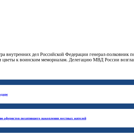
а внутренних дел Российской Федерации генерал-полковник пол
и цветы к воинским мемориалам. Делегацию МВД России возгла
одаре
ию аферистов похитившего накопления местных жителей