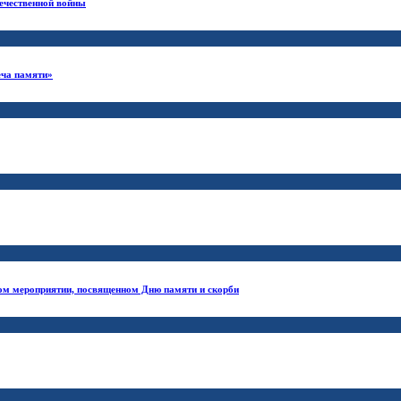
ечественной войны
еча памяти»
ом мероприятии, посвященном Дню памяти и скорби