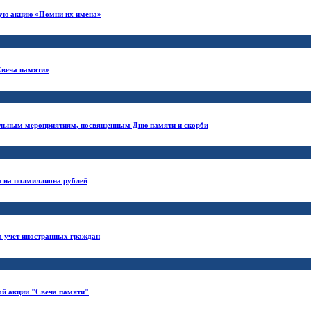
кую акцию «Помни их имена»
Свеча памяти»
альным мероприятиям, посвященным Дню памяти и скорби
а на полмиллиона рублей
а учет иностранных граждан
ой акции "Свеча памяти"