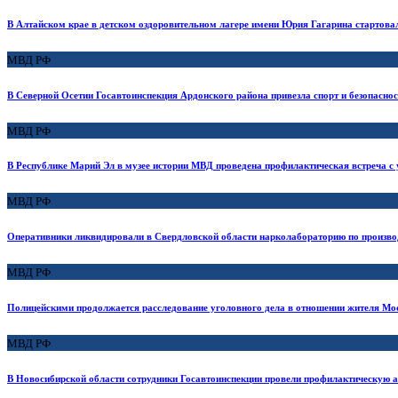
В Алтайском крае в детском оздоровительном лагере имени Юрия Гагарина стартова
МВД РФ
В Северной Осетии Госавтоинспекция Ардонского района привезла спорт и безопасно
МВД РФ
В Республике Марий Эл в музее истории МВД проведена профилактическая встреча с у
МВД РФ
Оперативники ликвидировали в Свердловской области нарколабораторию по произво
МВД РФ
Полицейскими продолжается расследование уголовного дела в отношении жителя Мо
МВД РФ
В Новосибирской области сотрудники Госавтоинспекции провели профилактическую