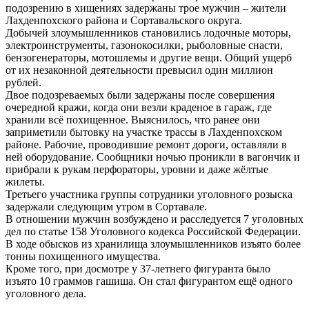
подозрению в хищениях задержаны трое мужчин – жители
Лахденпохского района и Сортавальского округа.
Добычей злоумышленников становились лодочные моторы,
электроинструменты, газонокосилки, рыболовные снасти,
бензогенераторы, мотошлемы и другие вещи. Общий ущерб
от их незаконной деятельности превысил один миллион
рублей.
Двое подозреваемых были задержаны после совершения
очередной кражи, когда они везли краденое в гараж, где
хранили всё похищенное. Выяснилось, что ранее они
заприметили бытовку на участке трассы в Лахденпохском
районе. Рабочие, проводившие ремонт дороги, оставляли в
ней оборудование. Сообщники ночью проникли в вагончик и
прибрали к рукам перфораторы, уровни и даже жёлтые
жилеты.
Третьего участника группы сотрудники уголовного розыска
задержали следующим утром в Сортавале.
В отношении мужчин возбуждено и расследуется 7 уголовных
дел по статье 158 Уголовного кодекса Российской Федерации.
В ходе обысков из хранилища злоумышленников изъято более
тонны похищенного имущества.
Кроме того, при досмотре у 37-летнего фигуранта было
изъято 10 граммов гашиша. Он стал фигурантом ещё одного
уголовного дела.