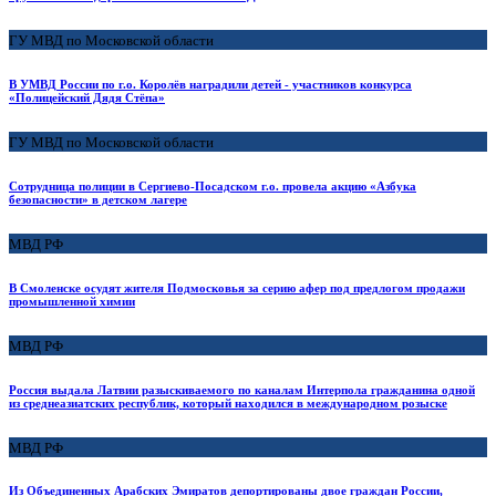
ГУ МВД по Московской области
В УМВД России по г.о. Королёв наградили детей - участников конкурса
«Полицейский Дядя Стёпа»
ГУ МВД по Московской области
Сотрудница полиции в Сергиево-Посадском г.о. провела акцию «Азбука
безопасности» в детском лагере
МВД РФ
В Смоленске осудят жителя Подмосковья за серию афер под предлогом продажи
промышленной химии
МВД РФ
Россия выдала Латвии разыскиваемого по каналам Интерпола гражданина одной
из среднеазиатских республик, который находился в международном розыске
МВД РФ
Из Объединенных Арабских Эмиратов депортированы двое граждан России,