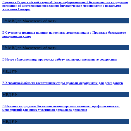
В рамках Всероссийской акции «Школа информационной безопасности» сотрудники
полиции и общественники провели профилактическое мероприятие с пожилыми
жителями Самары
ГУ МВД по Московской области
В Ступине сотрудница полиции напомнила дошкольникам о Правилах безопасного
поведения на улице
ГУ МВД по Московской области
В Истре общественница проверила работу изолятора временного содержания
МВД РФ
В Херсонской области госавтоинспекторы провели мероприятие для детсадовцев
МВД РФ
В Иванове сотрудники Госавтоинспекции провели комплекс профилактических
мероприятий для юных участников дорожного движения
МВД РФ