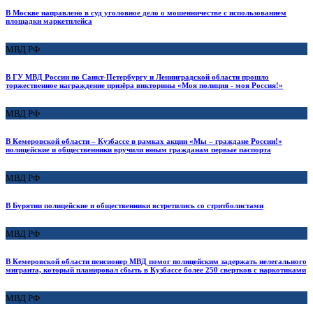
В Москве направлено в суд уголовное дело о мошенничестве с использованием
площадки маркетплейса
МВД РФ
В ГУ МВД России по Санкт-Петербургу и Ленинградской области прошло
торжественное награждение призёра викторины «Моя полиция - моя Россия!»
МВД РФ
В Кемеровской области – Кузбассе в рамках акции «Мы – граждане России!»
полицейские и общественники вручили юным гражданам первые паспорта
МВД РФ
В Бурятии полицейские и общественники встретились со стритболистами
МВД РФ
В Кемеровской области пенсионер МВД помог полицейским задержать нелегального
мигранта, который планировал сбыть в Кузбассе более 250 свертков с наркотиками
МВД РФ