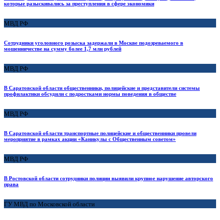
которые разыскивались за преступления в сфере экономики
МВД РФ
Сотрудники уголовного розыска задержали в Москве подозреваемого в
мошенничестве на сумму более 1,7 млн рублей
МВД РФ
В Саратовской области общественники, полицейские и представители системы
профилактики обсудили с подростками нормы поведения в обществе
МВД РФ
В Саратовской области транспортные полицейские и общественники провели
мероприятие в рамках акции «Каникулы с Общественным советом»
МВД РФ
В Ростовской области сотрудники полиции выявили крупное нарушение авторского
права
ГУ МВД по Московской области