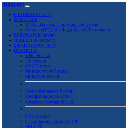
ДИВИЗОР
ГЛАВНАЯ
(current)
ЖУРНАЛЫ
НЭО – Налоги.Экономика.Общество
КонкуренTEAM - Люди.Бизнес.Технологии
ВЕБИНАРЫ
(current)
ОБЩЕСТВО
(current)
МЕДИЦИНА
(current)
НОВОСТИ
ФНС России
ЦБ России
ФАС России
Минпромторг России
Минстрой России
Роспотребнадзор России
Росздравнадзор России
Россельхознадзор России
ФТС России
Следственный комитет РФ
МВД РФ