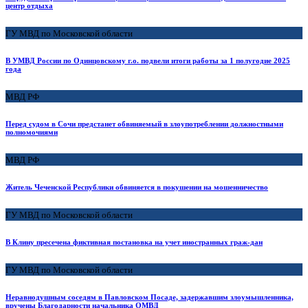
центр отдыха
ГУ МВД по Московской области
В УМВД России по Одинцовскому г.о. подвели итоги работы за 1 полугодие 2025
года
МВД РФ
Перед судом в Сочи предстанет обвиняемый в злоупотреблении должностными
полномочиями
МВД РФ
Житель Чеченской Республики обвиняется в покушении на мошенничество
ГУ МВД по Московской области
В Клину пресечена фиктивная постановка на учет иностранных граж-дан
ГУ МВД по Московской области
Неравнодушным соседям в Павловском Посаде, задержавшим злоумышленника,
вручены Благодарности начальника ОМВД