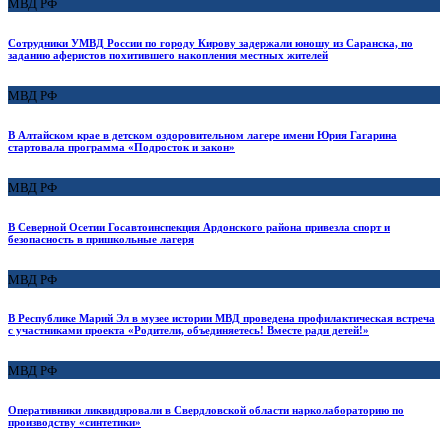
МВД РФ
Сотрудники УМВД России по городу Кирову задержали юношу из Саранска, по
заданию аферистов похитившего накопления местных жителей
МВД РФ
В Алтайском крае в детском оздоровительном лагере имени Юрия Гагарина
стартовала программа «Подросток и закон»
МВД РФ
В Северной Осетии Госавтоинспекция Ардонского района привезла спорт и
безопасность в пришкольные лагеря
МВД РФ
В Республике Марий Эл в музее истории МВД проведена профилактическая встреча
с участниками проекта «Родители, объединяетесь! Вместе ради детей!»
МВД РФ
Оперативники ликвидировали в Свердловской области нарколабораторию по
производству «синтетики»