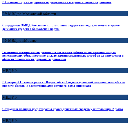
В Солнечногорске задержана подозреваемая в краже золотого украшения
ГУ МВД по Московской области
Сотрудники ОМВД России по г.о. Лотошино задержали подозреваемую в краже
денежных средств с банковской карты
ГУ МВД по г.Москве
Госавтоинспекторами продолжается системная работа по выявлению лиц, не
исполняющих обязанности по уплате административных штрафов за нарушения в
области безопасности дорожного движения
МВД РФ
В Северной Осетии в рамках Всероссийской недели правовой помощи полицейские
провели беседы с воспитанниками детского дома-интерната
МВД РФ
Сотрудник полиции предотвратил кражу денежных средств у жительницы Крыма
МВД РФ