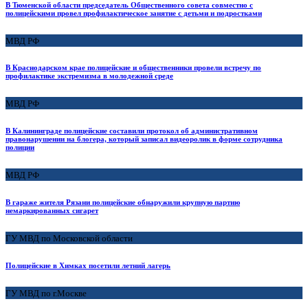
В Тюменской области председатель Общественного совета совместно с
полицейскими провел профилактическое занятие с детьми и подростками
МВД РФ
В Краснодарском крае полицейские и общественники провели встречу по
профилактике экстремизма в молодежной среде
МВД РФ
В Калининграде полицейские составили протокол об административном
правонарушении на блогера, который записал видеоролик в форме сотрудника
полиции
МВД РФ
В гараже жителя Рязани полицейские обнаружили крупную партию
немаркированных сигарет
ГУ МВД по Московской области
Полицейские в Химках посетили летний лагерь
ГУ МВД по г.Москве