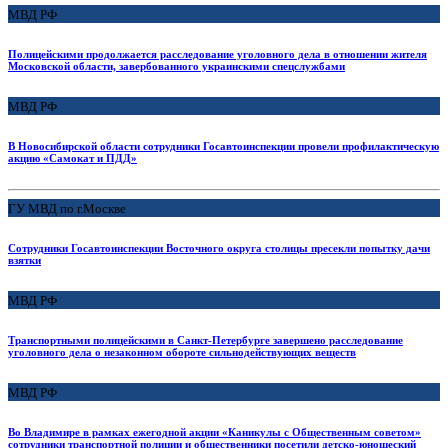
МВД РФ
Полицейскими продолжается расследование уголовного дела в отношении жителя
Московской области, завербованного украинскими спецслужбами
МВД РФ
В Новосибирской области сотрудники Госавтоинспекции провели профилактическую
акцию «Самокат и ПДД»
ГУ МВД по г.Москве
Сотрудники Госавтоинспекции Восточного округа столицы пресекли попытку дачи
взятки
МВД РФ
Транспортными полицейскими в Санкт-Петербурге завершено расследование
уголовного дела о незаконном обороте сильнодействующих веществ
МВД РФ
Во Владимире в рамках ежегодной акции «Каникулы с Общественным советом»
сотрудники транспортной полиции и общественники посетили детско-юношеский