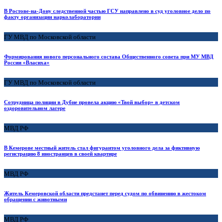
В Ростове-на-Дону следственной частью ГСУ направлено в суд уголовное дело по
факту организации нарколаборатории
ГУ МВД по Московской области
Формирования нового персонального состава Общественного совета при МУ МВД
России «Власиха»
ГУ МВД по Московской области
Сотрудница полиции в Дубне провела акцию «Твой выбор» в детском
оздоровительном лагере
МВД РФ
В Кемерове местный житель стал фигурантом уголовного дела за фиктивную
регистрацию 8 иностранцев в своей квартире
МВД РФ
Житель Кемеровской области предстанет перед судом по обвинению в жестоком
обращении с животными
МВД РФ