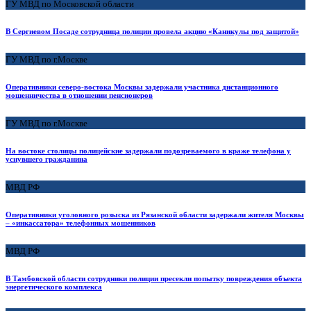
ГУ МВД по Московской области
В Сергиевом Посаде сотрудница полиции провела акцию «Каникулы под защитой»
ГУ МВД по г.Москве
Оперативники северо-востока Москвы задержали участника дистанционного
мошенничества в отношении пенсионеров
ГУ МВД по г.Москве
На востоке столицы полицейские задержали подозреваемого в краже телефона у
уснувшего гражданина
МВД РФ
Оперативники уголовного розыска из Рязанской области задержали жителя Москвы
– «инкассатора» телефонных мошенников
МВД РФ
В Тамбовской области сотрудники полиции пресекли попытку повреждения объекта
энергетического комплекса