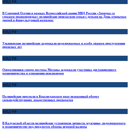
МВД РФ
В Северной Осетии в рамках Всероссийской акции МВД России «Зарядка со
стражем правопорядка» полицейские пригласили семьи с детьми на День открытых
дверей в физкультурный комплекс
МВД РФ
Ульяновские полицейские задержали подозреваемых в особо тяжком преступлении
прошлых лет
МВД РФ
Оперативники северо-востока Москвы задержали участника дистанционного
мошенничества в отношении пенсионеров
МВД РФ
Полицейские пресекли в Краснодарском крае незаконный оборот
сильнодействующих лекарственных препаратов
МВД РФ
В Калужской области полицейские установили личность мужчины, подозреваемого
в мошенничестве под предлогом обмена игровой валюты