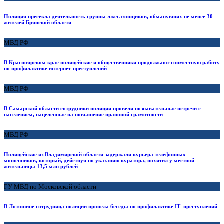
Полиция пресекла деятельность группы лжегазовщиков, обманувших не менее 30
жителей Брянской области
МВД РФ
В Красноярском крае полицейские и общественники продолжают совместную работу
по профилактике интернет-преступлений
МВД РФ
В Самарской области сотрудники полиции провели познавательные встречи с
населением, нацеленные на повышение правовой грамотности
МВД РФ
Полицейские из Владимирской области задержали курьера телефонных
мошенников, который, действуя по указанию куратора, похитил у местной
жительницы 13,5 млн рублей
ГУ МВД по Московской области
В Лотошине сотрудница полиции провела беседы по профилактике IT- преступлений