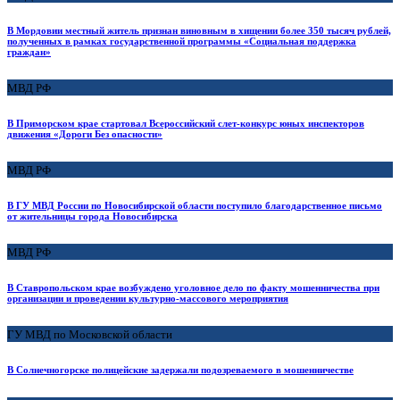
В Мордовии местный житель признан виновным в хищении более 350 тысяч рублей,
полученных в рамках государственной программы «Социальная поддержка
граждан»
МВД РФ
В Приморском крае стартовал Всероссийский слет-конкурс юных инспекторов
движения «Дороги Без опасности»
МВД РФ
В ГУ МВД России по Новосибирской области поступило благодарственное письмо
от жительницы города Новосибирска
МВД РФ
В Ставропольском крае возбуждено уголовное дело по факту мошенничества при
организации и проведении культурно-массового мероприятия
ГУ МВД по Московской области
В Солнечногорске полицейские задержали подозреваемого в мошенничестве