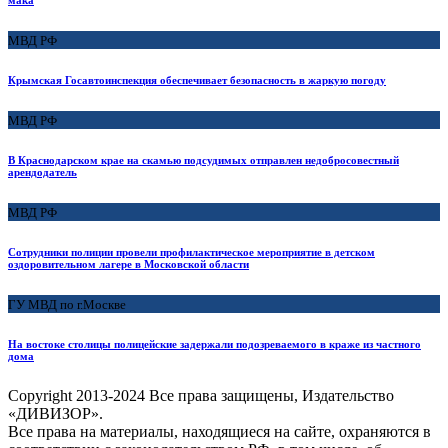
мака
МВД РФ
Крымская Госавтоинспекция обеспечивает безопасность в жаркую погоду
МВД РФ
В Краснодарском крае на скамью подсудимых отправлен недобросовестный
арендодатель
МВД РФ
Сотрудники полиции провели профилактическое мероприятие в детском
оздоровительном лагере в Московской области
ГУ МВД по г.Москве
На востоке столицы полицейские задержали подозреваемого в краже из частного
дома
Copyright
2013-2024 Все права защищены, Издательство
«ДИВИЗОР».
Все права на материалы, находящиеся на сайте, охраняются в