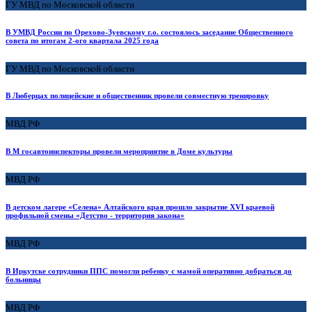
ГУ МВД по Московской области
В УМВД России по Орехово-Зуевскому г.о. состоялось заседание Общественного
совета по итогам 2-ого квартала 2025 года
ГУ МВД по Московской области
В Люберцах полицейские и общественник провели совместную тренировку
МВД РФ
В М госавтоинспекторы провели мероприятие в Доме культуры
МВД РФ
В детском лагере «Селена» Алтайского края прошло закрытие XVI краевой
профильной смены «Детство - территория закона»
МВД РФ
В Иркутске сотрудники ППС помогли ребенку с мамой оперативно добраться до
больницы
МВД РФ