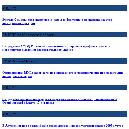
МВД РФ
Житель Самары предстанет перед судом за фиктивную постановку на учет
иностранных граждан
ГУ МВД по Московской области
Сотрудники УМВД России по Ленинскому г.о. провели профилактическое
мероприятие в детском оздоровительном лагере
ГУ МВД по г.Москве
Оперативники МУРа задержали подозреваемого в мошенничестве при розыгрыше
иномарки в лотерею
МВД РФ
Сотрудниками полиции задержан подозреваемый в убийствах, совершенных в
Оренбургской области 17 лет назад
МВД РФ
В Алтайском крае полицейские пресекли незаконное культивирование 2005 кустов