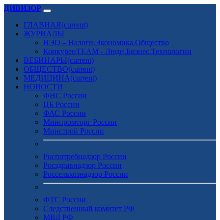
ДИВИЗОР
ГЛАВНАЯ
(current)
ЖУРНАЛЫ
НЭО – Налоги.Экономика.Общество
КонкуренTEAM - Люди.Бизнес.Технологии
ВЕБИНАРЫ
(current)
ОБЩЕСТВО
(current)
МЕДИЦИНА
(current)
НОВОСТИ
ФНС России
ЦБ России
ФАС России
Минпромторг России
Минстрой России
Роспотребнадзор России
Росздравнадзор России
Россельхознадзор России
ФТС России
Следственный комитет РФ
МВД РФ