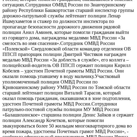
ситуациях.Сотрудники ОМВД России по Зианчуринскому
району Республики Башкортостан старший инспектор группы
дорожно-патрульной службы лейтенант полиции Ленар
Ишмухаметов и стажер по должности инспектора по
пропаганде безопасности дорожного движения рядовой
полиции Анил Аминев, которые помогли гражданам выйти
из горящего дома, награждены медалями МВД России «За
смелость во имя спасения».Сотрудник ОМВД России
«Полевской» Свердловской области командир отделения ОВ
ППСП прапорщик полиции Дмитрий Чистяков награжден
медалью МВД России «За доблесть в службе», его коллега –
полицейский-водитель ОВ ППСП сержант полиции Кирилл
Кобелев – удостоен Почетной грамоты МВД России. Они
оказали помощь упавшему в воду мальчику.Участковый
уполномоченный полиции ОМВД России по
Кривошеинскому району УМВД России по Томской области
старший лейтенант полиции Виталий Тарасов, который
оказал помощь гражданам, оказавшимся в зоне подтопления,
удостоен Почетной грамоты МВД России.Сотрудники
патрульно-постовой службы полиции МУ МВД России
«Балашихинское» старшина полиции Денис Зайков и сержант
полиции Александр Кочетков, которые помогли
эвакуироваться более 50 жильцам многоквартирного дома во
время пожара, удостоены Почетных грамот МВД России», -
сообщила официальный представитель МВД России Ирина