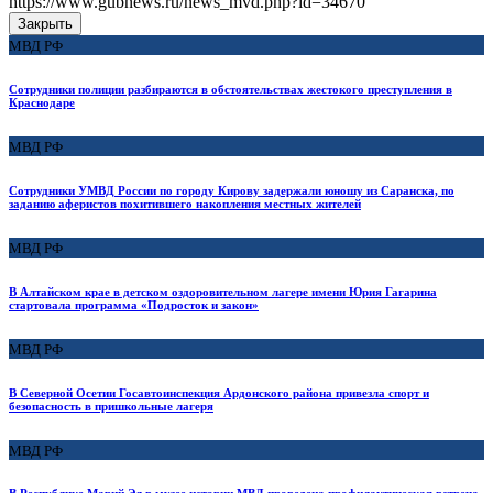
https://www.gubnews.ru/news_mvd.php?id=34670
Закрыть
МВД РФ
Сотрудники полиции разбираются в обстоятельствах жестокого преступления в
Краснодаре
МВД РФ
Сотрудники УМВД России по городу Кирову задержали юношу из Саранска, по
заданию аферистов похитившего накопления местных жителей
МВД РФ
В Алтайском крае в детском оздоровительном лагере имени Юрия Гагарина
стартовала программа «Подросток и закон»
МВД РФ
В Северной Осетии Госавтоинспекция Ардонского района привезла спорт и
безопасность в пришкольные лагеря
МВД РФ