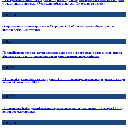
В Республике Марий Эл в музее истории МВД проведена профилактическая встреча
с участниками проекта «Родители, объединяетесь! Вместе ради детей!»
МВД РФ
Оперативники ликвидировали в Свердловской области нарколабораторию по
производству «синтетики»
МВД РФ
Полицейскими продолжается расследование уголовного дела в отношении жителя
Московской области, завербованного украинскими спецслужбами
МВД РФ
В Новосибирской области сотрудники Госавтоинспекции провели профилактическую
акцию «Самокат и ПДД»
МВД РФ
Полицейские Кабардино-Балкарии пресекли перевозку не соответствующей ГОСТу
водки без маркировки
МВД РФ