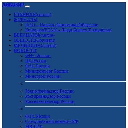
ДИВИЗОР
ГЛАВНАЯ
(current)
ЖУРНАЛЫ
НЭО – Налоги.Экономика.Общество
КонкуренTEAM - Люди.Бизнес.Технологии
ВЕБИНАРЫ
(current)
ОБЩЕСТВО
(current)
МЕДИЦИНА
(current)
НОВОСТИ
ФНС России
ЦБ России
ФАС России
Минпромторг России
Минстрой России
Роспотребнадзор России
Росздравнадзор России
Россельхознадзор России
ФТС России
Следственный комитет РФ
МВД РФ