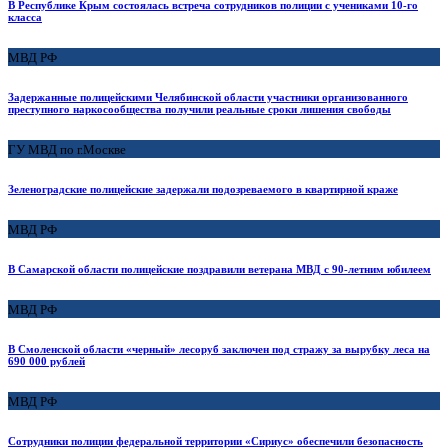
В Республике Крым состоялась встреча сотрудников полиции с учениками 10-го
класса
МВД РФ
Задержанные полицейскими Челябинской области участники организованного
преступного наркосообщества получили реальные сроки лишения свободы
ГУ МВД по г.Москве
Зеленоградские полицейские задержали подозреваемого в квартирной краже
МВД РФ
В Самарской области полицейские поздравили ветерана МВД с 90-летним юбилеем
МВД РФ
В Смоленской области «черный» лесоруб заключен под стражу за вырубку леса на
690 000 рублей
МВД РФ
Сотрудники полиции федеральной территории «Сириус» обеспечили безопасность