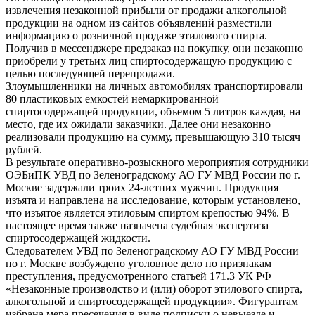
извлечения незаконной прибыли от продажи алкогольной
продукции на одном из сайтов объявлений разместили
информацию о розничной продаже этилового спирта.
Получив в мессенджере предзаказ на покупку, они незаконно
приобрели у третьих лиц спиртосодержащую продукцию с
целью последующей перепродажи.
Злоумышленники на личных автомобилях транспортировали
80 пластиковых емкостей немаркированной
спиртосодержащей продукции, объемом 5 литров каждая, на
место, где их ожидали заказчики. Далее они незаконно
реализовали продукцию на сумму, превышающую 310 тысяч
рублей.
В результате оперативно-розыскного мероприятия сотрудники
ОЭБиПК УВД по Зеленоградскому АО ГУ МВД России по г.
Москве задержали троих 24-летних мужчин. Продукция
изъята и направлена на исследование, которым установлено,
что изъятое является этиловым спиртом крепостью 94%. В
настоящее время также назначена судебная экспертиза
спиртосодержащей жидкости.
Следователем УВД по Зеленоградскому АО ГУ МВД России
по г. Москве возбуждено уголовное дело по признакам
преступления, предусмотренного статьей 171.3 УК РФ
«Незаконные производство и (или) оборот этилового спирта,
алкогольной и спиртосодержащей продукции». Фигурантам
избрана мера пресечения в виде подписки о невыезде и