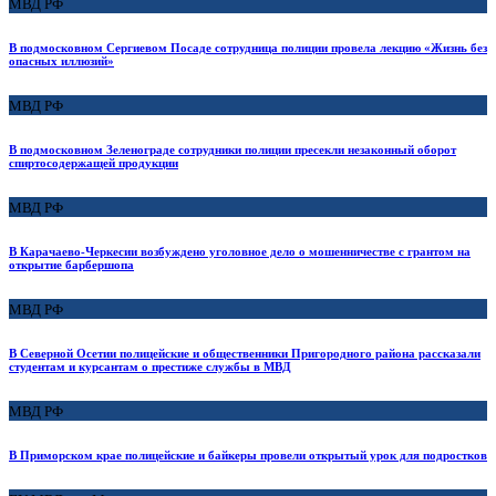
МВД РФ
В подмосковном Сергиевом Посаде сотрудница полиции провела лекцию «Жизнь без
опасных иллюзий»
МВД РФ
В подмосковном Зеленограде сотрудники полиции пресекли незаконный оборот
спиртосодержащей продукции
МВД РФ
В Карачаево-Черкесии возбуждено уголовное дело о мошенничестве с грантом на
открытие барбершопа
МВД РФ
В Северной Осетии полицейские и общественники Пригородного района рассказали
студентам и курсантам о престиже службы в МВД
МВД РФ
В Приморском крае полицейские и байкеры провели открытый урок для подростков