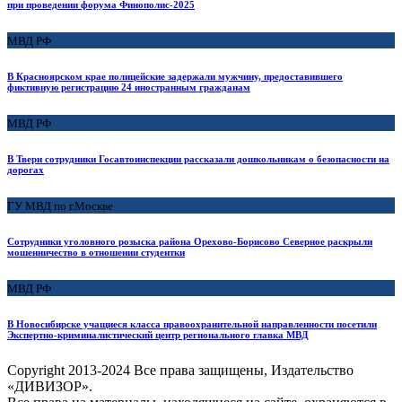
при проведении форума Финополис-2025
МВД РФ
В Красноярском крае полицейские задержали мужчину, предоставившего
фиктивную регистрацию 24 иностранным гражданам
МВД РФ
В Твери сотрудники Госавтоинспекции рассказали дошкольникам о безопасности на
дорогах
ГУ МВД по г.Москве
Сотрудники уголовного розыска района Орехово-Борисово Северное раскрыли
мошенничество в отношении студентки
МВД РФ
В Новосибирске учащиеся класса правоохранительной направленности посетили
Экспертно-криминалистический центр регионального главка МВД
Copyright
2013-2024 Все права защищены, Издательство
«ДИВИЗОР».