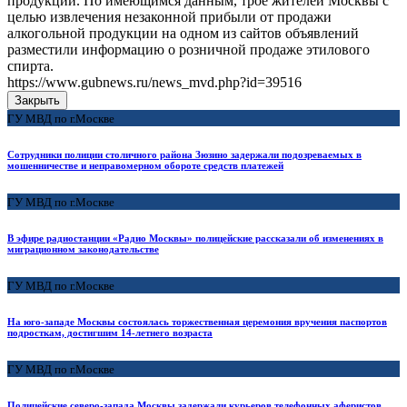
продукции. По имеющимся данным, трое жителей Москвы с
целью извлечения незаконной прибыли от продажи
алкогольной продукции на одном из сайтов объявлений
разместили информацию о розничной продаже этилового
спирта.
https://www.gubnews.ru/news_mvd.php?id=39516
Закрыть
ГУ МВД по г.Москве
Сотрудники полиции столичного района Зюзино задержали подозреваемых в
мошенничестве и неправомерном обороте средств платежей
ГУ МВД по г.Москве
В эфире радиостанции «Радио Москвы» полицейские рассказали об изменениях в
миграционном законодательстве
ГУ МВД по г.Москве
На юго-западе Москвы состоялась торжественная церемония вручения паспортов
подросткам, достигшим 14-летнего возраста
ГУ МВД по г.Москве
Полицейские северо-запада Москвы задержали курьеров телефонных аферистов,