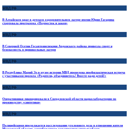
МВД РФ
В Алтайском крае в детском оздоровительном лагере имени Юрия Гагарина
стартовала программа «Подросток и закон»
МВД РФ
В Северной Осетии Госавтоинспекция Ардонского района привезла спорт и
безопасность в пришкольные лагеря
МВД РФ
В Республике Марий Эл в музее истории МВД проведена профилактическая встреча
с участниками проекта «Родители, объединяетесь! Вместе ради детей!»
МВД РФ
Оперативники ликвидировали в Свердловской области нарколабораторию по
производству «синтетики»
МВД РФ
Полицейскими продолжается расследование уголовного дела в отношении жителя
Московской области, завербованного украинскими спецслужбами