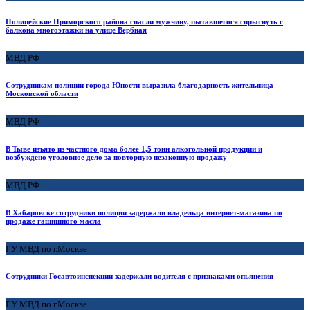
Полицейские Приморского района спасли мужчину, пытавшегося спрыгнуть с
балкона многоэтажки на улице Вербная
МВД РФ
Сотрудникам полиции города Юности выразила благодарность жительница
Московской области
МВД РФ
В Тыве изъято из частного дома более 1,5 тонн алкогольной продукции и
возбуждено уголовное дело за повторную незаконную продажу
МВД РФ
В Хабаровске сотрудники полиции задержали владельца интернет-магазина по
продаже гашишного масла
ГУ МВД по г.Москве
Сотрудники Госавтоинспекции задержали водителя с признаками опьянения
ГУ МВД по г.Москве