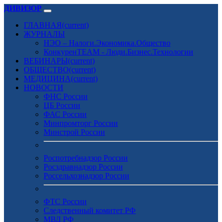
ДИВИЗОР
ГЛАВНАЯ
(current)
ЖУРНАЛЫ
НЭО – Налоги.Экономика.Общество
КонкуренTEAM - Люди.Бизнес.Технологии
ВЕБИНАРЫ
(current)
ОБЩЕСТВО
(current)
МЕДИЦИНА
(current)
НОВОСТИ
ФНС России
ЦБ России
ФАС России
Минпромторг России
Минстрой России
Роспотребнадзор России
Росздравнадзор России
Россельхознадзор России
ФТС России
Следственный комитет РФ
МВД РФ