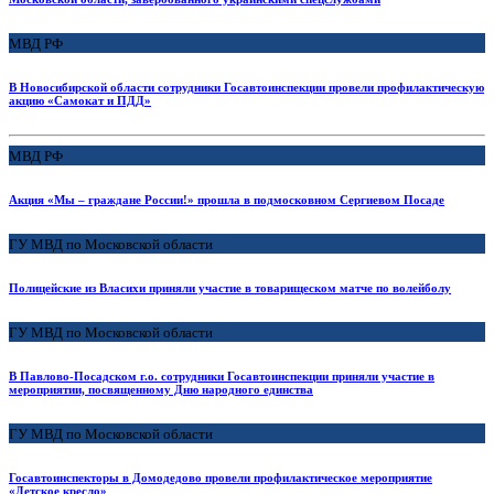
МВД РФ
В Новосибирской области сотрудники Госавтоинспекции провели профилактическую
акцию «Самокат и ПДД»
МВД РФ
Акция «Мы – граждане России!» прошла в подмосковном Сергиевом Посаде
ГУ МВД по Московской области
Полицейские из Власихи приняли участие в товарищеском матче по волейболу
ГУ МВД по Московской области
В Павлово-Посадском г.о. сотрудники Госавтоинспекции приняли участие в
мероприятии, посвященному Дню народного единства
ГУ МВД по Московской области
Госавтоинспекторы в Домодедово провели профилактическое мероприятие
«Детское кресло»