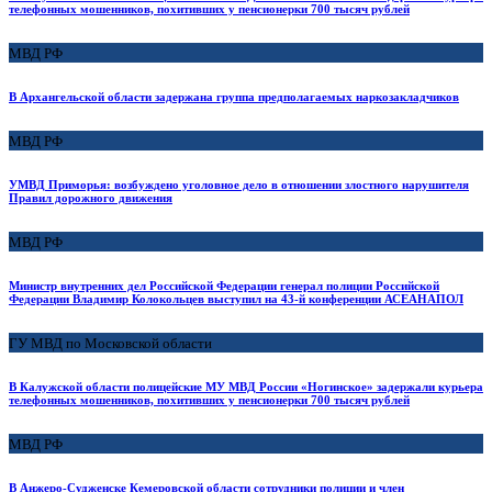
телефонных мошенников, похитивших у пенсионерки 700 тысяч рублей
МВД РФ
В Архангельской области задержана группа предполагаемых наркозакладчиков
МВД РФ
УМВД Приморья: возбуждено уголовное дело в отношении злостного нарушителя
Правил дорожного движения
МВД РФ
Министр внутренних дел Российской Федерации генерал полиции Российской
Федерации Владимир Колокольцев выступил на 43-й конференции АСЕАНАПОЛ
ГУ МВД по Московской области
В Калужской области полицейские МУ МВД России «Ногинское» задержали курьера
телефонных мошенников, похитивших у пенсионерки 700 тысяч рублей
МВД РФ
В Анжеро-Судженске Кемеровской области сотрудники полиции и член