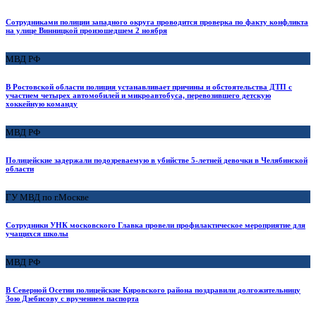
Сотрудниками полиции западного округа проводится проверка по факту конфликта
на улице Винницкой произошедшем 2 ноября
МВД РФ
В Ростовской области полиция устанавливает причины и обстоятельства ДТП с
участием четырех автомобилей и микроавтобуса, перевозившего детскую
хоккейную команду
МВД РФ
Полицейские задержали подозреваемую в убийстве 5-летней девочки в Челябинской
области
ГУ МВД по г.Москве
Сотрудники УНК московского Главка провели профилактическое мероприятие для
учащихся школы
МВД РФ
В Северной Осетии полицейские Кировского района поздравили долгожительницу
Зою Дзебисову с вручением паспорта