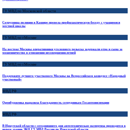
ГУ МВД по Московской области
Сотрудница полиции в Кашире провела профилактическую беседу с учащимися
местной школы
ГУ МВД по г.Москве
На востоке Москвы оперативники уголовного розыска задержали отца и сына за
мошенничество в отношении несовершеннолетней
ГУ МВД по г.Москве
Поддержите лучшего участкового Москвы на Всероссийском конкурсе «Народный
участковый»
МВД РФ
Оренбурженка выразила благодарность сотрудникам Госавтоинспекции
МВД РФ
В Иркутской области с сегодняшнего дня автотехническая экспертиза проводится в
новом здании ЭКЦ ГУ МВД России по Иркутской области