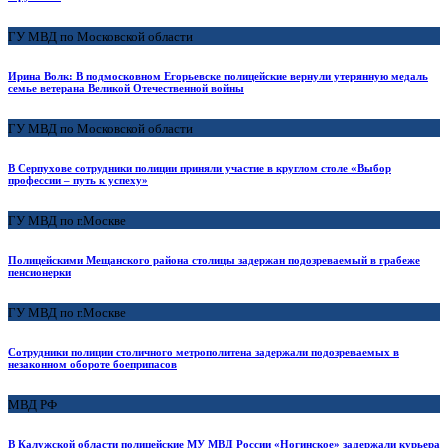
ГУ МВД по Московской области
Ирина Волк: В подмосковном Егорьевске полицейские вернули утерянную медаль
семье ветерана Великой Отечественной войны
ГУ МВД по Московской области
В Серпухове сотрудники полиции приняли участие в круглом столе «Выбор
профессии – путь к успеху»
ГУ МВД по г.Москве
Полицейскими Мещанского района столицы задержан подозреваемый в грабеже
пенсионерки
ГУ МВД по г.Москве
Сотрудники полиции столичного метрополитена задержали подозреваемых в
незаконном обороте боеприпасов
МВД РФ
В Калужской области полицейские МУ МВД России «Ногинское» задержали курьера