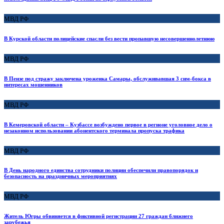
МВД РФ
В Курской области полицейские спасли без вести пропавшую несовершеннолетнюю
МВД РФ
В Пензе под стражу заключена уроженка Самары, обслуживавшая 3 сим-бокса в
интересах мошенников
МВД РФ
В Кемеровской области – Кузбассе возбуждено первое в регионе уголовное дело о
незаконном использовании абонентского терминала пропуска трафика
МВД РФ
В День народного единства сотрудники полиции обеспечили правопорядок и
безопасность на праздничных мероприятиях
МВД РФ
Житель Югры обвиняется в фиктивной регистрации 27 граждан ближнего
зарубежья