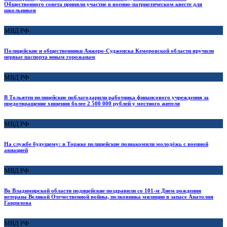
Общественного совета приняли участие в военно-патриотическом квесте для
школьников
МВД РФ
Полицейские и общественники Анжеро-Судженска Кемеровской области вручили
первые паспорта юным горожанам
МВД РФ
В Тольятти полицейские поблагодарили работника финансового учреждения за
предотвращение хищения более 2 500 000 рублей у местного жителя
МВД РФ
На службе будущему: в Торжке полицейские познакомили молодёжь с военной
авиацией
МВД РФ
Во Владимирской области подицейские поздравили со 101-м Днем рождения
ветерана Великой Отечественной войны, полковника милиции в запасе Анатолия
Гаврилова
МВД РФ