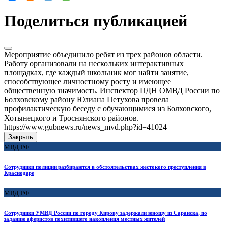
Поделиться публикацией
Мероприятие объединило ребят из трех районов области.
Работу организовали на нескольких интерактивных
площадках, где каждый школьник мог найти занятие,
способствующее личностному росту и имеющее
общественную значимость. Инспектор ПДН ОМВД России по
Болховскому району Юлиана Петухова провела
профилактическую беседу с обучающимися из Болховского,
Хотынецкого и Троснянского районов.
https://www.gubnews.ru/news_mvd.php?id=41024
Закрыть
МВД РФ
Сотрудники полиции разбираются в обстоятельствах жестокого преступления в
Краснодаре
МВД РФ
Сотрудники УМВД России по городу Кирову задержали юношу из Саранска, по
заданию аферистов похитившего накопления местных жителей