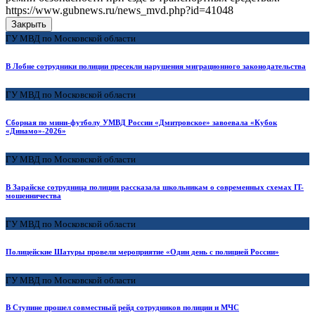
https://www.gubnews.ru/news_mvd.php?id=41048
Закрыть
ГУ МВД по Московской области
В Лобне сотрудники полиции пресекли нарушения миграционного законодательства
ГУ МВД по Московской области
Сборная по мини-футболу УМВД России «Дмитровское» завоевала «Кубок
«Динамо»-2026»
ГУ МВД по Московской области
В Зарайске сотрудница полиции рассказала школьникам о современных схемах IT-
мошенничества
ГУ МВД по Московской области
Полицейские Шатуры провели мероприятие «Один день с полицией России»
ГУ МВД по Московской области
В Ступине прошел совместный рейд сотрудников полиции и МЧС