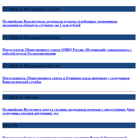
ГУ МВД по Московской области
Полицейские Красногорска задержали курьера телефонных мошенников,
пытавшихся обмануть студентку на 1 млн рублей
ГУ МВД по Московской области
Председатель Общественного совета ОМВД России «Истринский» ознакомилась с
работой отдела Госавтоинспекции
ГУ МВД по Московской области
Представитель Общественного совета в Одинцове взяла интервью у сотрудников
Кинологической службы
ГУ МВД по г.Москве
Полицейские Восточного округа столицы поздравили ветерана с предстоящим Днем
сотрудника органов внутренних дел
МВД РФ
Персональный парад и концерт под окнами: участнице Великой Отечественной