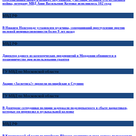
войны, ветерану МВД Анне Васильевне Котенко исполнилось 102 года
МВД РФ
В Нижнем Новгороде установлен мужчина, совершивший преступление против
половой неприкосновенности более 9 лет назад
МВД РФ
Директор одного из коммерческих предприятий в Мордовии обвиняется в
мошенничестве при использовании грантов
ГУ МВД по Московской области
Акцию «Засветись!» провели полицейские в Ступино
ГУ МВД по Московской области
В Дмитрове сотрудники полиции задержали подозреваемого в сбыте наркотиков,
которые он перевозил в музыкальной колонке
МВД РФ
В Кемеровской области полицейские Яйского муниципального округа познакомили