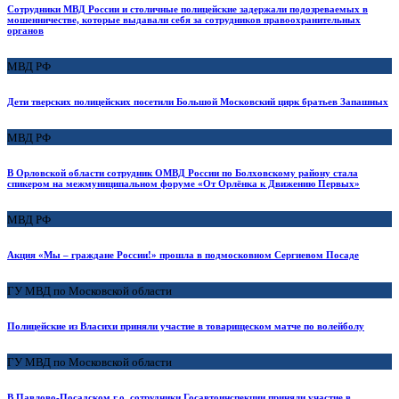
Сотрудники МВД России и столичные полицейские задержали подозреваемых в
мошенничестве, которые выдавали себя за сотрудников правоохранительных
органов
МВД РФ
Дети тверских полицейских посетили Большой Московский цирк братьев Запашных
МВД РФ
В Орловской области сотрудник ОМВД России по Болховскому району стала
спикером на межмуниципальном форуме «От Орлёнка к Движению Первых»
МВД РФ
Акция «Мы – граждане России!» прошла в подмосковном Сергиевом Посаде
ГУ МВД по Московской области
Полицейские из Власихи приняли участие в товарищеском матче по волейболу
ГУ МВД по Московской области
В Павлово-Посадском г.о. сотрудники Госавтоинспекции приняли участие в