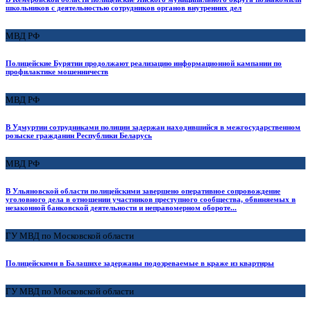
школьников с деятельностью сотрудников органов внутренних дел
МВД РФ
Полицейские Бурятии продолжают реализацию информационной кампании по
профилактике мошенничеств
МВД РФ
В Удмуртии сотрудниками полиции задержан находившийся в межгосударственном
розыске гражданин Республики Беларусь
МВД РФ
В Ульяновской области полицейскими завершено оперативное сопровождение
уголовного дела в отношении участников преступного сообщества, обвиняемых в
незаконной банковской деятельности и неправомерном обороте...
ГУ МВД по Московской области
Полицейскими в Балашихе задержаны подозреваемые в краже из квартиры
ГУ МВД по Московской области