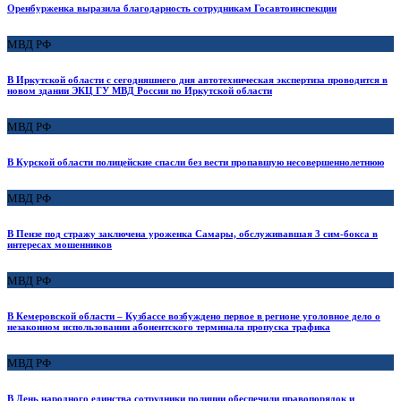
Оренбурженка выразила благодарность сотрудникам Госавтоинспекции
МВД РФ
В Иркутской области с сегодняшнего дня автотехническая экспертиза проводится в
новом здании ЭКЦ ГУ МВД России по Иркутской области
МВД РФ
В Курской области полицейские спасли без вести пропавшую несовершеннолетнюю
МВД РФ
В Пензе под стражу заключена уроженка Самары, обслуживавшая 3 сим-бокса в
интересах мошенников
МВД РФ
В Кемеровской области – Кузбассе возбуждено первое в регионе уголовное дело о
незаконном использовании абонентского терминала пропуска трафика
МВД РФ
В День народного единства сотрудники полиции обеспечили правопорядок и