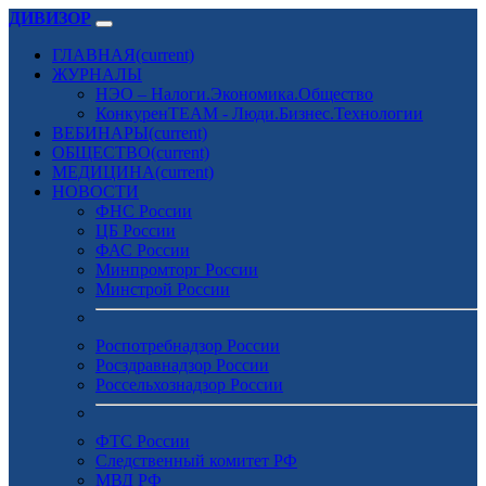
ДИВИЗОР
ГЛАВНАЯ
(current)
ЖУРНАЛЫ
НЭО – Налоги.Экономика.Общество
КонкуренTEAM - Люди.Бизнес.Технологии
ВЕБИНАРЫ
(current)
ОБЩЕСТВО
(current)
МЕДИЦИНА
(current)
НОВОСТИ
ФНС России
ЦБ России
ФАС России
Минпромторг России
Минстрой России
Роспотребнадзор России
Росздравнадзор России
Россельхознадзор России
ФТС России
Следственный комитет РФ
МВД РФ