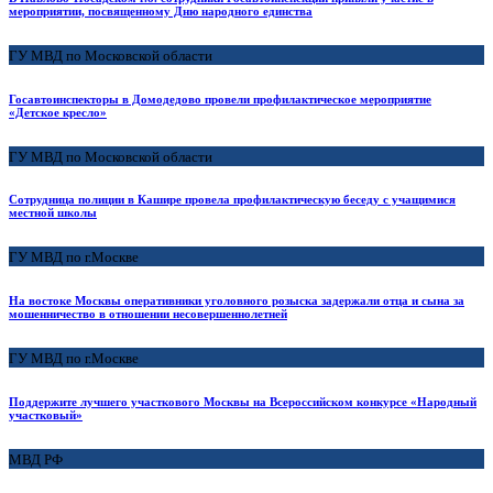
мероприятии, посвященному Дню народного единства
ГУ МВД по Московской области
Госавтоинспекторы в Домодедово провели профилактическое мероприятие
«Детское кресло»
ГУ МВД по Московской области
Сотрудница полиции в Кашире провела профилактическую беседу с учащимися
местной школы
ГУ МВД по г.Москве
На востоке Москвы оперативники уголовного розыска задержали отца и сына за
мошенничество в отношении несовершеннолетней
ГУ МВД по г.Москве
Поддержите лучшего участкового Москвы на Всероссийском конкурсе «Народный
участковый»
МВД РФ