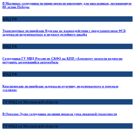
В Мытищах сотрудники полиции провели викторину для школьников, посвященную
80-летию Победы
МВД РФ
Транспортные полицейские Кургана во взаимодействии с представителями ФСБ
задержали подозреваемых в поджоге релейного шкафа
МВД РФ
Сотрудники ГУ МВД России по СКФО на КПП «Аэропорт» помогли водителю
потушить загоревшийся автомобиль
МВД РФ
Красноярские полицейские задержали мужчину, подозреваемого в торговле
«солями»
ГУ МВД по Московской области
В Орехово-Зуеве сотрудница полиции провела урок правовой грамотности
ГУ МВД по Московской области