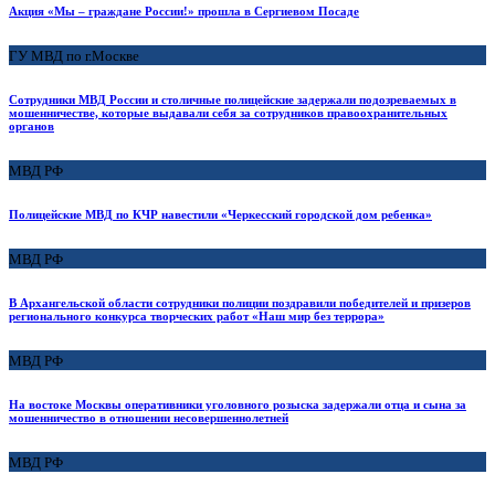
Акция «Мы – граждане России!» прошла в Сергиевом Посаде
ГУ МВД по г.Москве
Сотрудники МВД России и столичные полицейские задержали подозреваемых в
мошенничестве, которые выдавали себя за сотрудников правоохранительных
органов
МВД РФ
Полицейские МВД по КЧР навестили «Черкесский городской дом ребенка»
МВД РФ
В Архангельской области сотрудники полиции поздравили победителей и призеров
регионального конкурса творческих работ «Наш мир без террора»
МВД РФ
На востоке Москвы оперативники уголовного розыска задержали отца и сына за
мошенничество в отношении несовершеннолетней
МВД РФ