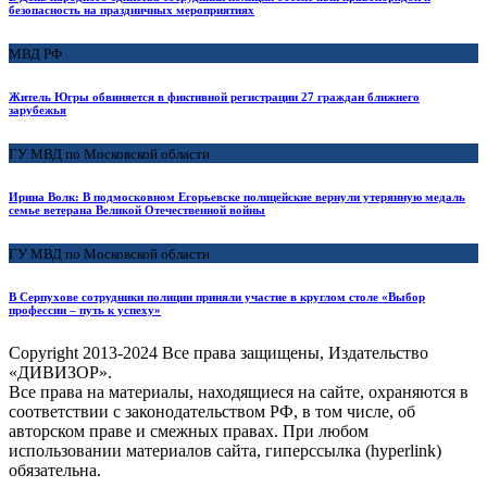
безопасность на праздничных мероприятиях
МВД РФ
Житель Югры обвиняется в фиктивной регистрации 27 граждан ближнего
зарубежья
ГУ МВД по Московской области
Ирина Волк: В подмосковном Егорьевске полицейские вернули утерянную медаль
семье ветерана Великой Отечественной войны
ГУ МВД по Московской области
В Серпухове сотрудники полиции приняли участие в круглом столе «Выбор
профессии – путь к успеху»
Copyright
2013-2024 Все права защищены, Издательство
«ДИВИЗОР».
Все права на материалы, находящиеся на сайте, охраняются в
соответствии с законодательством РФ, в том числе, об
авторском праве и смежных правах. При любом
использовании материалов сайта, гиперссылка (hyperlink)
обязательна.