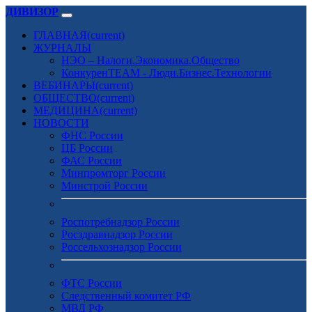
ДИВИЗОР
ГЛАВНАЯ
(current)
ЖУРНАЛЫ
НЭО – Налоги.Экономика.Общество
КонкуренTEAM - Люди.Бизнес.Технологии
ВЕБИНАРЫ
(current)
ОБЩЕСТВО
(current)
МЕДИЦИНА
(current)
НОВОСТИ
ФНС России
ЦБ России
ФАС России
Минпромторг России
Минстрой России
Роспотребнадзор России
Росздравнадзор России
Россельхознадзор России
ФТС России
Следственный комитет РФ
МВД РФ