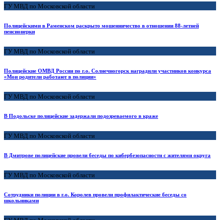
ГУ МВД по Московской области
Полицейскими в Раменском раскрыто мошенничество в отношении 88-летней
пенсионерки
ГУ МВД по Московской области
Полицейские ОМВД России по г.о. Солнечногорск наградили участников конкурса
«Мои родители работают в полиции»
ГУ МВД по Московской области
В Подольске полицейские задержали подозреваемого в краже
ГУ МВД по Московской области
В Дмитрове полицейские провели беседы по кибербезопасности с жителями округа
ГУ МВД по Московской области
Сотрудники полиции в г.о. Королев провели профилактические беседы со
школьниками