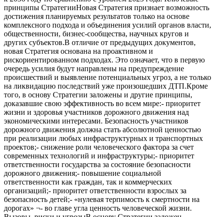
принципы СтратегииНовая Стратегия признает возможность
достижения планируемых результатов только на основе
комплексного подхода и объединения усилий органов власти,
общественности, бизнес-сообщества, научных кругов и
других субъектов.В отличие от предыдущих документов,
новая Стратегия основана на проактивном и
рискориентированном подходах. Это означает, что в первую
очередь усилия будут направлены на предупреждение
происшествий и выявление потенциальных угроз, а не только
на ликвидацию последствий уже произошедших ДТП.Кроме
того, в основу Стратегии заложены и другие принципы,
доказавшие свою эффективность во всем мире:- приоритет
жизни и здоровья участников дорожного движения над
экономическими интересами. Безопасность участников
дорожного движения должна стать абсолютной ценностью
при реализации любых инфраструктурных и транспортных
проектов;- снижение роли человеческого фактора за счет
современных технологий и инфраструктуры;- приоритет
ответственности государства за состояние безопасности
дорожного движения;- повышение социальной
ответственности как граждан, так и коммерческих
организаций;- приоритет ответственности взрослых за
безопасность детей;- «нулевая терпимость к смертности на
дорогах» ¬- во главе угла ценность человеческой жизни.
Вызовы, риски и угрозыВ основу Стратегии заложен