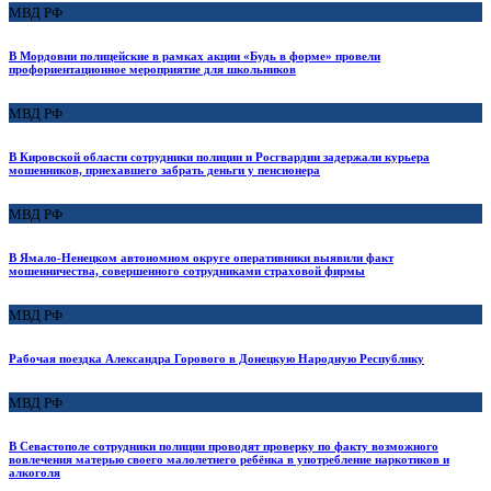
МВД РФ
В Мордовии полицейские в рамках акции «Будь в форме» провели
профориентационное мероприятие для школьников
МВД РФ
В Кировской области сотрудники полиции и Росгвардии задержали курьера
мошенников, приехавшего забрать деньги у пенсионера
МВД РФ
В Ямало-Ненецком автономном округе оперативники выявили факт
мошенничества, совершенного сотрудниками страховой фирмы
МВД РФ
Рабочая поездка Александра Горового в Донецкую Народную Республику
МВД РФ
В Севастополе сотрудники полиции проводят проверку по факту возможного
вовлечения матерью своего малолетнего ребёнка в употребление наркотиков и
алкоголя