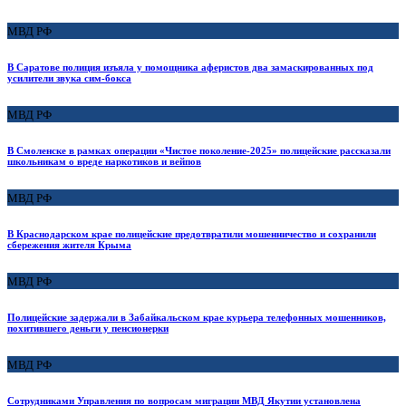
МВД РФ
В Саратове полиция изъяла у помощника аферистов два замаскированных под
усилители звука сим-бокса
МВД РФ
В Смоленске в рамках операции «Чистое поколение-2025» полицейские рассказали
школьникам о вреде наркотиков и вейпов
МВД РФ
В Краснодарском крае полицейские предотвратили мошенничество и сохранили
сбережения жителя Крыма
МВД РФ
Полицейские задержали в Забайкальском крае курьера телефонных мошенников,
похитившего деньги у пенсионерки
МВД РФ
Сотрудниками Управления по вопросам миграции МВД Якутии установлена