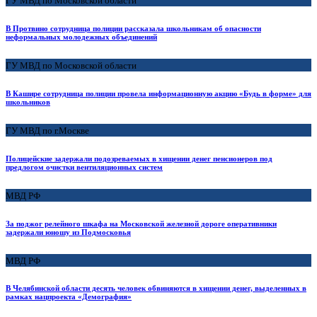
ГУ МВД по Московской области
В Протвино сотрудница полиции рассказала школьникам об опасности
неформальных молодежных объединений
ГУ МВД по Московской области
В Кашире сотрудница полиции провела информационную акцию «Будь в форме» для
школьников
ГУ МВД по г.Москве
Полицейские задержали подозреваемых в хищении денег пенсионеров под
предлогом очистки вентиляционных систем
МВД РФ
За поджог релейного шкафа на Московской железной дороге оперативники
задержали юношу из Подмосковья
МВД РФ
В Челябинской области десять человек обвиняются в хищении денег, выделенных в
рамках нацпроекта «Демография»