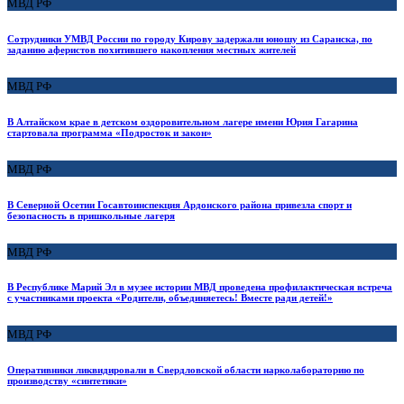
МВД РФ
Сотрудники УМВД России по городу Кирову задержали юношу из Саранска, по
заданию аферистов похитившего накопления местных жителей
МВД РФ
В Алтайском крае в детском оздоровительном лагере имени Юрия Гагарина
стартовала программа «Подросток и закон»
МВД РФ
В Северной Осетии Госавтоинспекция Ардонского района привезла спорт и
безопасность в пришкольные лагеря
МВД РФ
В Республике Марий Эл в музее истории МВД проведена профилактическая встреча
с участниками проекта «Родители, объединяетесь! Вместе ради детей!»
МВД РФ
Оперативники ликвидировали в Свердловской области нарколабораторию по
производству «синтетики»