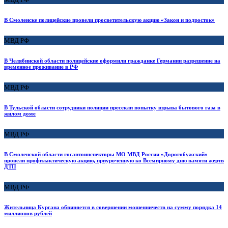
В Смоленске полицейские провели просветительскую акцию «Закон и подросток»
МВД РФ
В Челябинской области полицейские оформили гражданке Германии разрешение на
временное проживание в РФ
МВД РФ
В Тульской области сотрудники полиции пресекли попытку взрыва бытового газа в
жилом доме
МВД РФ
В Смоленской области госавтоинспекторы МО МВД России «Дорогобужский»
провели профилактическую акцию, приуроченную ко Всемирному дню памяти жертв
ДТП
МВД РФ
Жительница Кургана обвиняется в совершении мошенничеств на сумму порядка 14
миллионов рублей