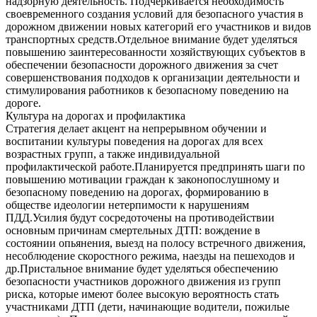
надзорную деятельность. Подчеркивается необходимость
своевременного создания условий для безопасного участия в
дорожном движении новых категорий его участников и видов
транспортных средств.Отдельное внимание будет уделяться
повышению заинтересованности хозяйствующих субъектов в
обеспечении безопасности дорожного движения за счет
совершенствования подходов к организации деятельности и
стимулирования работников к безопасному поведению на
дороге.
Культура на дорогах и профилактика
Стратегия делает акцент на непрерывном обучении и
воспитании культуры поведения на дорогах для всех
возрастных групп, а также индивидуальной
профилактической работе.Планируется предпринять шаги по
повышению мотивации граждан к законопослушному и
безопасному поведению на дорогах, формированию в
обществе идеологии нетерпимости к нарушениям
ПДД.Усилия будут сосредоточены на противодействии
основным причинам смертельных ДТП: вождение в
состоянии опьянения, выезд на полосу встречного движения,
несоблюдение скоростного режима, наезды на пешеходов и
др.Пристальное внимание будет уделяться обеспечению
безопасности участников дорожного движения из групп
риска, которые имеют более высокую вероятность стать
участниками ДТП (дети, начинающие водители, пожилые