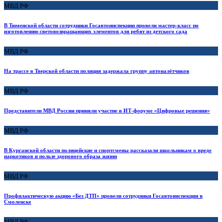
МВД РФ
В Тюменской области сотрудники Госавтоинспекции провели мастер-класс по
изготовлению световозвращающих элементов для ребят из детского сада
МВД РФ
На трассе в Тверской области полиция задержала группу автоналётчиков
МВД РФ
Представители МВД России приняли участие в ИТ-форуме «Цифровые решения»
МВД РФ
В Курганской области полицейские и спортсмены рассказали школьникам о вреде
наркотиков и пользе здорового образа жизни
МВД РФ
Профилактическую акцию «Без ДТП» провели сотрудники Госавтоинспекции в
Смоленске
МВД РФ