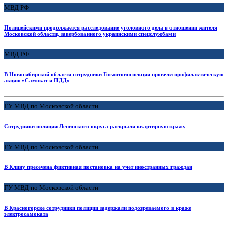
МВД РФ
Полицейскими продолжается расследование уголовного дела в отношении жителя
Московской области, завербованного украинскими спецслужбами
МВД РФ
В Новосибирской области сотрудники Госавтоинспекции провели профилактическую
акцию «Самокат и ПДД»
ГУ МВД по Московской области
Сотрудники полиции Ленинского округа раскрыли квартирную кражу
ГУ МВД по Московской области
В Клину пресечена фиктивная постановка на учет иностранных граждан
ГУ МВД по Московской области
В Красногорске сотрудники полиции задержали подозреваемого в краже
электросамоката