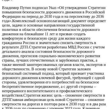
Владимир Путин подписал Указ «Об утверждении Стратегии
повышения безопасности дорожного движения в Российской
Федерации на период до 2030 года и на перспективу до 2036
года».Комплексный основополагающий документ определяет
цели, задачи и основные направления государственной
политики в области обеспечения безопасности дорожного
движения на ближайшие 11 лет и призван создать
комфортную и безопасную среду для жизни каждого
гражданина России и значительно снизить смертность в
результате ДТП.Стратегия разработана МВД России с учетом
детального анализа состояния безопасности дорожного
движения, прогнозов социально-экономического развития
страны, лучших отечественных и зарубежных практик, а
также мнений заинтересованных органов власти, экспертов и
общественности. В основу новой Стратегии заложен
безопасный системный подход, который признает участника
дорожного движения ключевой фигурой, требующей с одной
стороны, удовлетворения его потребностей на безопасное
беспрепятственное передвижение, а с другой стороны –
непрерывного воспитательного и профилактического
воздействия.Стратегия жизни: цель – снижение смертности в
ДТПГлавная амбициозная цель новой Стратегии – снижение
смертности на дорогах в полтора раза к 2030 году и в два раза
к 2036 году по сравнению с уровнем 2023 года. Ключевые