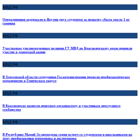
МВД РФ
Оперативники задержали в Якутии двух студентов за попытку сбыта около 1 кг
гашиша
МВД РФ
Участковые уполномоченные полиции ГУ МВД по Красноярскому краю приняли
участие в донорской акции
МВД РФ
В Херсонской области сотрудники Госавтоинспекции провели профилактическое
мероприятие в Геническом округе
МВД РФ
В Красноярске вынесен приговор организатору и участникам преступного
сообщества
МВД РФ
В Республике Марий Эл проведена серия встреч со студентами и школьниками на
тему профилактики терроризма и экстремизма