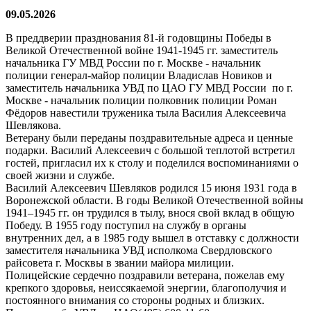
09.05.2026
В преддверии празднования 81-й годовщины Победы в
Великой Отечественной войне 1941-1945 гг. заместитель
начальника ГУ МВД России по г. Москве - начальник
полиции генерал-майор полиции Владислав Новиков и
заместитель начальника УВД по ЦАО ГУ МВД России по г.
Москве - начальник полиции полковник полиции Роман
Фёдоров навестили труженика тыла Василия Алексеевича
Шевлякова.
Ветерану были переданы поздравительные адреса и ценные
подарки. Василий Алексеевич с большой теплотой встретил
гостей, пригласил их к столу и поделился воспоминаниями о
своей жизни и службе.
Василий Алексеевич Шевляков родился 15 июня 1931 года в
Воронежской области. В годы Великой Отечественной войны
1941–1945 гг. он трудился в тылу, внося свой вклад в общую
Победу. В 1955 году поступил на службу в органы
внутренних дел, а в 1985 году вышел в отставку с должности
заместителя начальника УВД исполкома Свердловского
райсовета г. Москвы в звании майора милиции.
Полицейские сердечно поздравили ветерана, пожелав ему
крепкого здоровья, неиссякаемой энергии, благополучия и
постоянного внимания со стороны родных и близких.