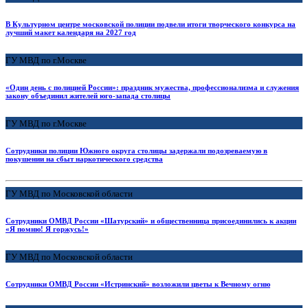
В Культурном центре московской полиции подвели итоги творческого конкурса на
лучший макет календаря на 2027 год
ГУ МВД по г.Москве
«Один день с полицией России»: праздник мужества, профессионализма и служения
закону объединил жителей юго-запада столицы
ГУ МВД по г.Москве
Сотрудники полиции Южного округа столицы задержали подозреваемую в
покушении на сбыт наркотического средства
ГУ МВД по Московской области
Сотрудники ОМВД России «Шатурский» и общественница присоединились к акции
«Я помню! Я горжусь!»
ГУ МВД по Московской области
Сотрудники ОМВД России «Истринский» возложили цветы к Вечному огню