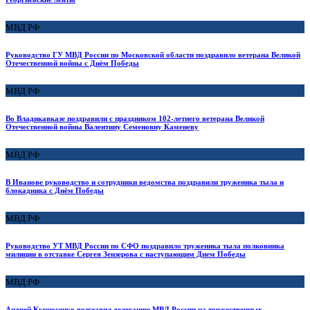
МВД РФ
Руководство ГУ МВД России по Московской области поздравило ветерана Великой
Отечественной войны с Днём Победы
МВД РФ
Во Владикавказе поздравили с праздником 102-летнего ветерана Великой
Отечественной войны Валентину Семеновну Каменеву
МВД РФ
В Иванове руководство и сотрудники ведомства поздравили труженика тыла и
блокадника с Днём Победы
МВД РФ
Руководство УТ МВД России по СФО поздравило труженика тыла полковника
милиции в отставке Сергея Зензерова с наступающим Днем Победы
МВД РФ
Андрей Курносенко возглавил делегацию МВД России на торжественных