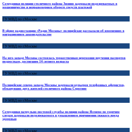
Сотрудники полиции столичного района Зюзино задержали подозреваемых в
мошенничестве и неправомерном обороте средств платежей
ГУ МВД по г.Москве
В эфире радиостанции «Радио Москвы» полицейские рассказали об изменениях в
миграционном законодательстве
ГУ МВД по г.Москве
На юго-западе Москвы состоялась торжественная церемония вручения паспортов
подросткам, достигшим 14-летнего возраста
ГУ МВД по г.Москве
Полицейские северо-запада Москвы задержали курьеров телефонных аферистов,
обманувших двух жителей столичного района Строгино
ГУ МВД по г.Москве
Сотрудники патрульно-постовой службы полиции района Ясенево по горячим
следам задержали подозреваемого в умышленном причинении тяжкого вреда
здоровью
ГУ МВД по г.Москве