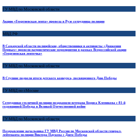
ГУ МВД по Московской области
Акцию «Георгиевская лента» провела в Рузе сотрудница полиции
МВД РФ
В Самарской области полицейские, общественники и активисты «Движения
Первых» провели патриотические мероприятия в рамках Всероссийской акции
«Георгиевская ленточка»
ГУ МВД по Московской области
В Ступине подвели итоги детского конкурса, посвященного Дню Победы
ГУ МВД по г.Москве
Сотрудники столичной полиции поздравили ветерана Бориса Клепикова с 81-й
годовщиной Победы в Великой Отечественной войне
ГУ МВД по Московской области
Поздравление начальника ГУ МВД России по Московской области генерал-
лейтенанта полиции Виктора Паукова с Днем Победы