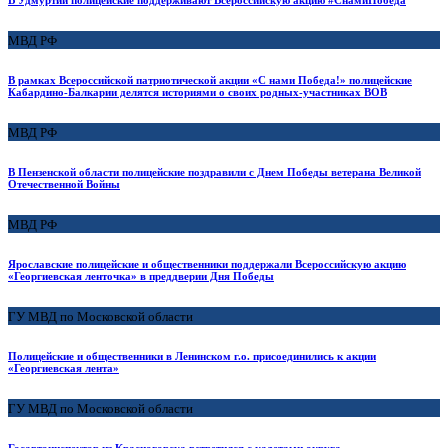
МВД РФ
В рамках Всероссийской патриотической акции «С нами Победа!» полицейские
Кабардино-Балкарии делятся историями о своих родных-участниках ВОВ
МВД РФ
В Пензенской области полицейские поздравили с Днем Победы ветерана Великой
Отечественной Войны
МВД РФ
Ярославские полицейские и общественники поддержали Всероссийскую акцию
«Георгиевская ленточка» в преддверии Дня Победы
ГУ МВД по Московской области
Полицейские и общественники в Ленинском г.о. присоединились к акции
«Георгиевская лента»
ГУ МВД по Московской области
Госавтоинспектор из Красногорска встретился с кадетами округа