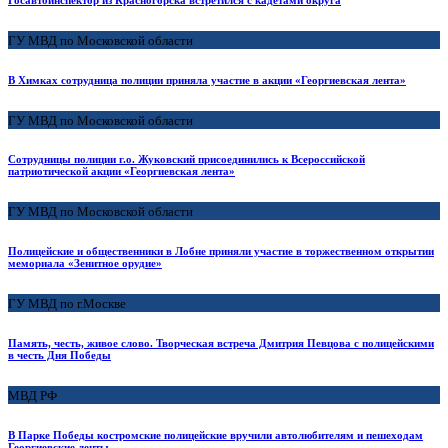
ГУ МВД по Московской области
В Химках сотрудница полиции приняла участие в акции «Георгиевская лента»
ГУ МВД по Московской области
Сотрудницы полиции г.о. Жуковский присоединились к Всероссийской
патриотической акции «Георгиевская лента»
ГУ МВД по Московской области
Полицейские и общественники в Лобне приняли участие в торжественном открытии
мемориала «Зенитное орудие»
ГУ МВД по г.Москве
Память, честь, живое слово. Творческая встреча Дмитрия Певцова с полицейскими
в честь Дня Победы
МВД РФ
В Парке Победы костромские полицейские вручили автолюбителям и пешеходам
Георгиевские ленты