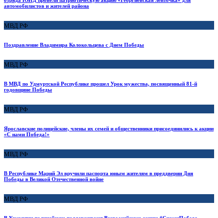
отряда ЮИД провели патриотическую акцию «Георгиевская ленточка» для
автомобилистов и жителей района
МВД РФ
Поздравление Владимира Колокольцева с Днем Победы
МВД РФ
В МВД по Удмуртской Республике прошел Урок мужества, посвященный 81-й
годовщине Победы
МВД РФ
Ярославские полицейские, члены их семей и общественники присоединились к акции
«С нами Победа!»
МВД РФ
В Республике Марий Эл вручили паспорта юным жителям в преддверии Дня
Победы в Великой Отечественной войне
МВД РФ
В Удмуртии полицейские поддерживают Всероссийскую акцию #СнамиПобеда