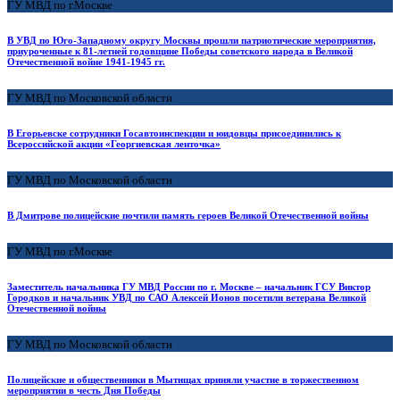
ГУ МВД по г.Москве
В УВД по Юго-Западному округу Москвы прошли патриотические мероприятия,
приуроченные к 81-летней годовщине Победы советского народа в Великой
Отечественной войне 1941-1945 гг.
ГУ МВД по Московской области
В Егорьевске сотрудники Госавтоинспекции и юидовцы присоединились к
Всероссийской акции «Георгиевская ленточка»
ГУ МВД по Московской области
В Дмитрове полицейские почтили память героев Великой Отечественной войны
ГУ МВД по г.Москве
Заместитель начальника ГУ МВД России по г. Москве – начальник ГСУ Виктор
Городков и начальник УВД по САО Алексей Ионов посетили ветерана Великой
Отечественной войны
ГУ МВД по Московской области
Полицейские и общественники в Мытищах приняли участие в торжественном
мероприятии в честь Дня Победы