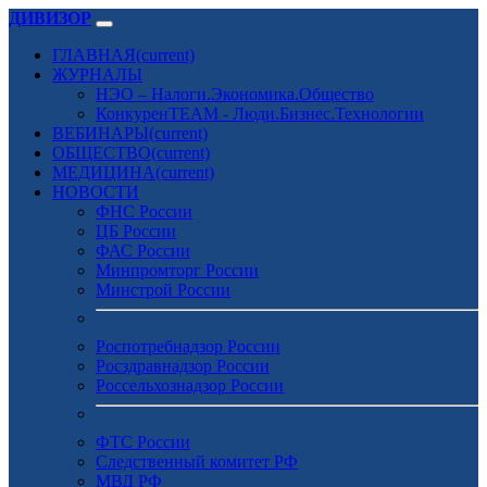
ДИВИЗОР
ГЛАВНАЯ
(current)
ЖУРНАЛЫ
НЭО – Налоги.Экономика.Общество
КонкуренTEAM - Люди.Бизнес.Технологии
ВЕБИНАРЫ
(current)
ОБЩЕСТВО
(current)
МЕДИЦИНА
(current)
НОВОСТИ
ФНС России
ЦБ России
ФАС России
Минпромторг России
Минстрой России
Роспотребнадзор России
Росздравнадзор России
Россельхознадзор России
ФТС России
Следственный комитет РФ
МВД РФ