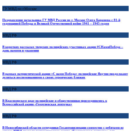
ГУ МВД по г.Москве
Поздравление начальника ГУ МВД России по г. Москве Олега Баранова с 81-й
годовщиной Победы в Великой Отечественной войне 1941 – 1945 годов
МВД РФ
В коротких рассказах тверских полицейских-участниках акции #СНамиПобеда –
дань памяти и уважения
МВД РФ
В рамках патриотической акции «С нами Победа» полицейские Якутии продолжают
делиться воспоминаниями о своих героических близких
МВД РФ
В Красноярском крае полицейские и общественники присоединились к
Всероссийской акции «Георгиевская ленточка»
МВД РФ
В Новосибирской области сотрудники Госавтоинспекции совместно с ребятами из