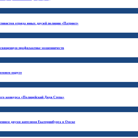
ктивистов отряда юных друзей полиции «Патриот»
посвященную профилактике мошенничеств
номном округе
кого конкурса «Полицейский Дядя Степа»
ршенном двумя жителями Екатеринбурга в Омске