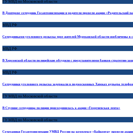
ГУ МВД по Московской области
В Дмитрове сотрудник Госавтоинспекции и родители провели акцию «Родительский п
МВД РФ
Сотрудниками уголовного розыска трое жителей Мурманской области изобличены в 
МВД РФ
В Херсонской области полицейские обсудили с представителями банков стратегию з
МВД РФ
Сотрудники уголовного розыска задержали в подмосковных Химках курьера телефо
ГУ МВД по Московской области
В Ступине сотрудница полиции присоединилась к акции «Георгиевская лента»
ГУ МВД по Московской области
Сотрудники Госавтоинспекции УМВД России на комплексе «Байконур» провели акци