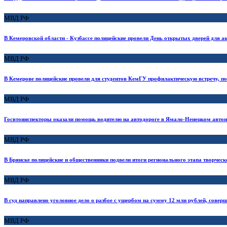
МВД РФ
В Кемеровской области - Кузбассе полицейские провели День открытых дверей для а
МВД РФ
В Кемерове полицейские провели для студентов КемГУ профилактическую встречу, 
МВД РФ
Госвтоинспекторы оказали помощь водителю на автодороге в Ямало-Ненецком авто
МВД РФ
В Брянске полицейские и общественники подвели итоги регионального этапа творчес
МВД РФ
В суд направлено уголовное дело о разбое с ущербом на сумму 12 млн рублей, сове
МВД РФ