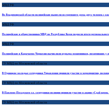
МВД РФ
Во Владимирской области полицейские вынесли из горевшего дома двух человек с о
МВД РФ
Полицейские и общественники МВД по Республике Коми подвели итоги регионального
МВД РФ
Полицейские в Карачаево-Черкесии вычислили курьера мошенников, похитивших у п
ГУ МВД по Московской области
В Одинцове молодые сотрудники Управления приняли участие в мероприятии, посвя
ГУ МВД по Московской области
В Павлово-Посадском г.о. сотрудники полиции приняли участие в акции «Сдай кровь 
ГУ МВД по Московской области