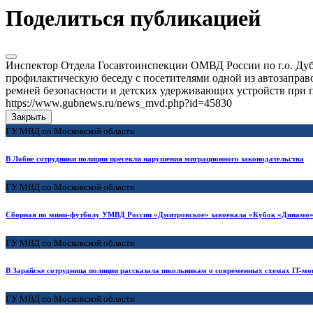
Поделиться публикацией
Инспектор Отдела Госавтоинспекции ОМВД России по г.о. Дуб
профилактическую беседу с посетителями одной из автозапра
ремней безопасности и детских удерживающих устройств при п
https://www.gubnews.ru/news_mvd.php?id=45830
Закрыть
ГУ МВД по Московской области
В Лобне сотрудники полиции пресекли нарушения миграционного законодательства
ГУ МВД по Московской области
Сборная по мини-футболу УМВД России «Дмитровское» завоевала «Кубок «Динамо»
ГУ МВД по Московской области
В Зарайске сотрудница полиции рассказала школьникам о современных схемах IT-м
ГУ МВД по Московской области