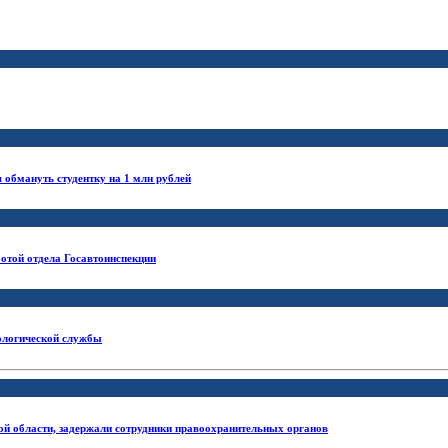
обмануть студентку на 1 млн рублей
отой отдела Госавтоинспекции
нологической службы
ой области, задержали сотрудники правоохранительных органов