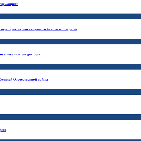
ослужащими
мероприятия, посвященного безопасности детей
и в легализации доходов
 Великой Отечественной войны
еры»