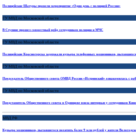
Полицейские Шатуры провели мероприятие «Один день с полицией России»
ГУ МВД по Московской области
В Ступине прошел совместный рейд сотрудников полиции и МЧС
ГУ МВД по Московской области
Полицейские Красногорска задержали курьера телефонных мошенников, пытавшихся 
ГУ МВД по Московской области
Председатель Общественного совета ОМВД России «Истринский» ознакомилась с раб
ГУ МВД по Московской области
Представитель Общественного совета в Одинцове взяла интервью у сотрудников Ки
МВД РФ
Курьера мошенников, пытавшегося похитить более 9 млн рублей у жителя Вологодск