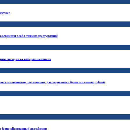
атруль»
совершении особо тяжких преступлений
ащиты граждан от кибермошенников
нных мошенников, похитивших у потерпевшего более миллиона рублей
ю &quot;Безопасный двор&quot;