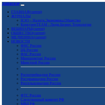
ДИВИЗОР
ГЛАВНАЯ
(current)
ЖУРНАЛЫ
НЭО – Налоги.Экономика.Общество
КонкуренTEAM - Люди.Бизнес.Технологии
ВЕБИНАРЫ
(current)
ОБЩЕСТВО
(current)
МЕДИЦИНА
(current)
НОВОСТИ
ФНС России
ЦБ России
ФАС России
Минпромторг России
Минстрой России
Роспотребнадзор России
Росздравнадзор России
Россельхознадзор России
ФТС России
Следственный комитет РФ
МВД РФ