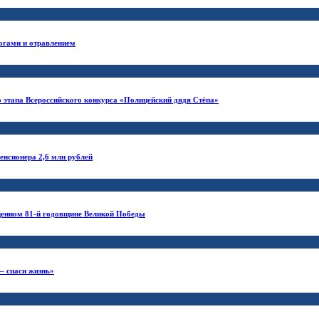
жогами и отравлением
 этапа Всероссийского конкурса «Полицейский дядя Стёпа»
енсионера 2,6 млн рублей
щенном 81-й годовщине Великой Победы
– спаси жизнь»