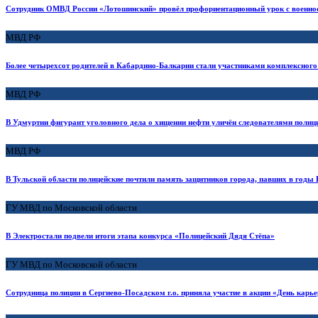
Сотрудник ОМВД России «Лотошинский» провёл профориентационный урок с военн
МВД РФ
Более четырехсот родителей в Кабардино-Балкарии стали участниками комплексного 
МВД РФ
В Удмуртии фигурант уголовного дела о хищении нефти уличён следователями полици
МВД РФ
В Тульской области полицейские почтили память защитников города, павших в годы
ГУ МВД по Московской области
В Электростали подвели итоги этапа конкурса «Полицейский Дядя Стёпа»
ГУ МВД по Московской области
Сотрудница полиции в Сергиево-Посадском г.о. приняла участие в акции «День карь