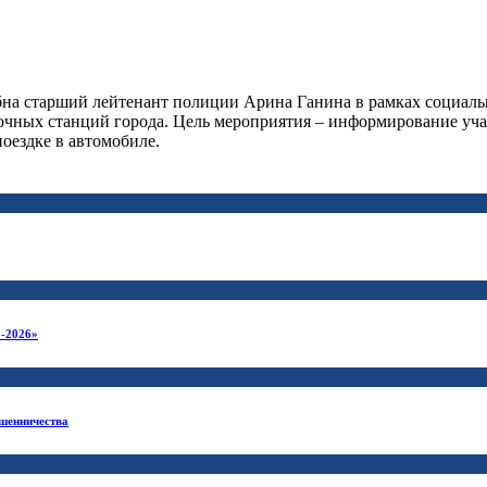
на старший лейтенант полиции Арина Ганина в рамках социаль
вочных станций города. Цель мероприятия – информирование уч
оездке в автомобиле.
-2026»
ошенничества