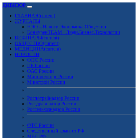
ДИВИЗОР
ГЛАВНАЯ
(current)
ЖУРНАЛЫ
НЭО – Налоги.Экономика.Общество
КонкуренTEAM - Люди.Бизнес.Технологии
ВЕБИНАРЫ
(current)
ОБЩЕСТВО
(current)
МЕДИЦИНА
(current)
НОВОСТИ
ФНС России
ЦБ России
ФАС России
Минпромторг России
Минстрой России
Роспотребнадзор России
Росздравнадзор России
Россельхознадзор России
ФТС России
Следственный комитет РФ
МВД РФ