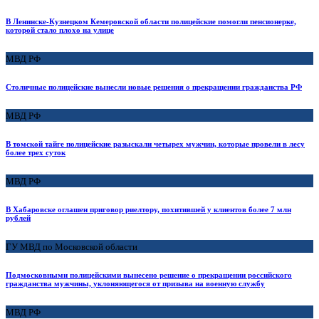
В Ленинске-Кузнецком Кемеровской области полицейские помогли пенсионерке,
которой стало плохо на улице
МВД РФ
Столичные полицейские вынесли новые решения о прекращении гражданства РФ
МВД РФ
В томской тайге полицейские разыскали четырех мужчин, которые провели в лесу
более трех суток
МВД РФ
В Хабаровске оглашен приговор риелтору, похитившей у клиентов более 7 млн
рублей
ГУ МВД по Московской области
Подмосковными полицейскими вынесено решение о прекращении российского
гражданства мужчины, уклоняющегося от призыва на военную службу
МВД РФ