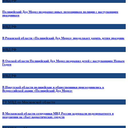
МВД РФ
Полицейский Дед Мороз поздравил юных помощников полиции с наступающим
праздником
МВД РФ
В Рязанской области «Полицейский Дед Мороз» продолжает дарить детям праздник
МВД РФ
В Омской области Полицейский Дед Мороз поздравил детей с наступающим Новым
Годом
МВД РФ
В Иркутской области полицейские и общественники присоединились к
Всероссийской акции «Полицейский Дед Мороз»
ГУ МВД по Московской области
В Московской области сотрудники МВД России задержали подозреваемого в
покушении на сбыт наркотических средств