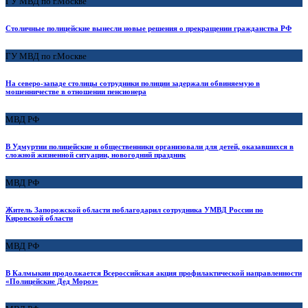
ГУ МВД по г.Москве
Столичные полицейские вынесли новые решения о прекращении гражданства РФ
ГУ МВД по г.Москве
На северо-западе столицы сотрудники полиции задержали обвиняемую в
мошенничестве в отношении пенсионера
МВД РФ
В Удмуртии полицейские и общественники организовали для детей, оказавшихся в
сложной жизненной ситуации, новогодний праздник
МВД РФ
Житель Запорожской области поблагодарил сотрудника УМВД России по
Кировской области
МВД РФ
В Калмыкии продолжается Всероссийская акция профилактической направленности
«Полицейские Дед Мороз»