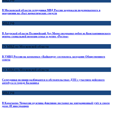
МВД РФ
В Московской области сотрудники МВД России задержали подозреваемого в
покушении на сбыт наркотических средств
МВД РФ
В Амурской области Полицейский Дед Мороз поздравил ребят из Константиновского
центра социальной помощи семье и детям «Росток»
ГУ МВД по Московской области
В УМВД России на комплексе «Байконур» состоялось заседание Общественного
совета
ГУ МВД по Московской области
Сотрудники полиции разбираются в обстоятельствах ДТП с участием рейсового
автобуса в городе Балашиха
МВД РФ
В Карачаево-Черкесии мужчина фиктивно поставил на миграционный учёт в своем
доме 40 иностранцев