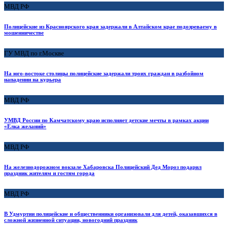
МВД РФ
Полицейские из Красноярского края задержали в Алтайском крае подозреваему в
мошенничестве
ГУ МВД по г.Москве
На юго-востоке столицы полицейские задержали троих граждан в разбойном
нападении на курьера
МВД РФ
УМВД России по Камчатскому краю исполняет детские мечты в рамках акции
«Елка желаний»
МВД РФ
На железнодорожном вокзале Хабаровска Полицейский Дед Мороз подарил
праздник жителям и гостям города
МВД РФ
В Удмуртии полицейские и общественники организовали для детей, оказавшихся в
сложной жизненной ситуации, новогодний праздник