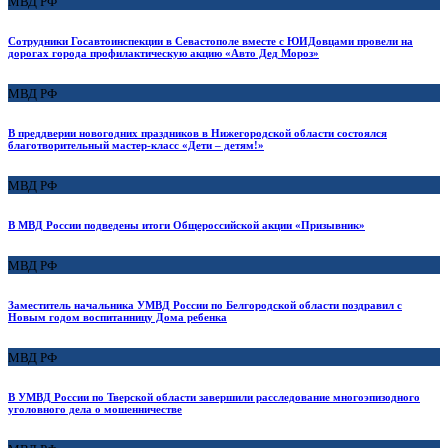
МВД РФ
Сотрудники Госавтоинспекции в Севастополе вместе с ЮИДовцами провели на
дорогах города профилактическую акцию «Авто Дед Мороз»
МВД РФ
В преддверии новогодних праздников в Нижегородской области состоялся
благотворительный мастер-класс «Дети – детям!»
МВД РФ
В МВД России подведены итоги Общероссийской акции «Призывник»
МВД РФ
Заместитель начальника УМВД России по Белгородской области поздравил с
Новым годом воспитанницу Дома ребенка
МВД РФ
В УМВД России по Тверской области завершили расследование многоэпизодного
уголовного дела о мошенничестве