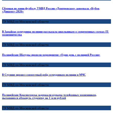
Сборная по мини-футболу УМВД России «Дмитровское» завоевала «Кубок
«Динамо»-2026»
ГУ МВД по Московской области
В Зарайске сотрудница полиции рассказала школьникам о современных схемах IT-
мошенничества
ГУ МВД по Московской области
Полицейские Шатуры провели мероприятие «Один день с полицией России»
ГУ МВД по Московской области
В Ступине прошел совместный рейд сотрудников полиции и МЧС
ГУ МВД по Московской области
Полицейские Красногорска задержали курьера телефонных мошенников,
пытавшихся обмануть студентку на 1 млн рублей
ГУ МВД по Московской области