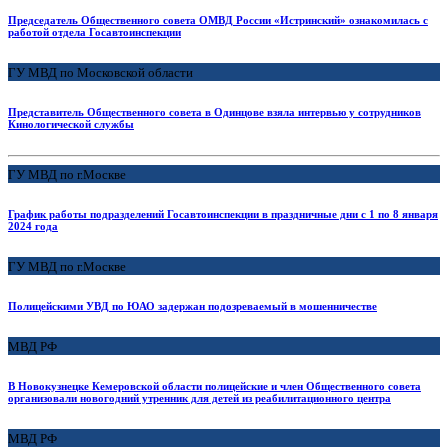
Председатель Общественного совета ОМВД России «Истринский» ознакомилась с
работой отдела Госавтоинспекции
ГУ МВД по Московской области
Представитель Общественного совета в Одинцове взяла интервью у сотрудников
Кинологической службы
ГУ МВД по г.Москве
График работы подразделений Госавтоинспекции в праздничные дни с 1 по 8 января
2024 года
ГУ МВД по г.Москве
Полицейскими УВД по ЮАО задержан подозреваемый в мошенничестве
МВД РФ
В Новокузнецке Кемеровской области полицейские и член Общественного совета
организовали новогодний утренник для детей из реабилитационного центра
МВД РФ