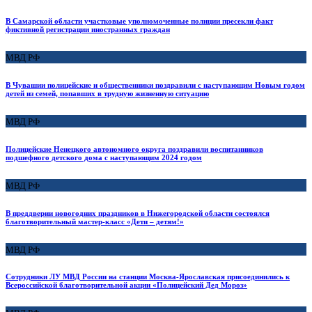
В Самарской области участковые уполномоченные полиции пресекли факт
фиктивной регистрации иностранных граждан
МВД РФ
В Чувашии полицейские и общественники поздравили с наступающим Новым годом
детей из семей, попавших в трудную жизненную ситуацию
МВД РФ
Полицейские Ненецкого автономного округа поздравили воспитанников
подшефного детского дома с наступающим 2024 годом
МВД РФ
В преддверии новогодних праздников в Нижегородской области состоялся
благотворительный мастер-класс «Дети – детям!»
МВД РФ
Сотрудники ЛУ МВД России на станции Москва-Ярославская присоединились к
Всероссийской благотворительной акции «Полицейский Дед Мороз»