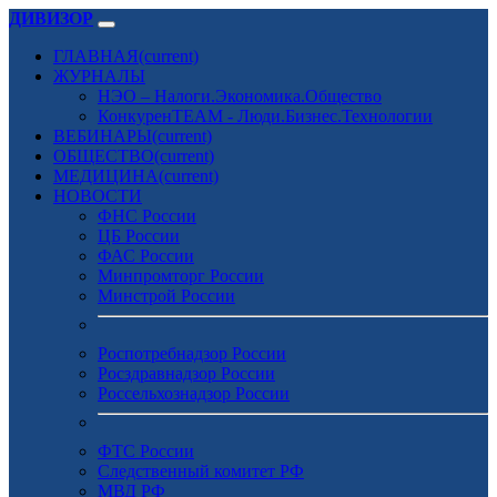
ДИВИЗОР
ГЛАВНАЯ
(current)
ЖУРНАЛЫ
НЭО – Налоги.Экономика.Общество
КонкуренTEAM - Люди.Бизнес.Технологии
ВЕБИНАРЫ
(current)
ОБЩЕСТВО
(current)
МЕДИЦИНА
(current)
НОВОСТИ
ФНС России
ЦБ России
ФАС России
Минпромторг России
Минстрой России
Роспотребнадзор России
Росздравнадзор России
Россельхознадзор России
ФТС России
Следственный комитет РФ
МВД РФ