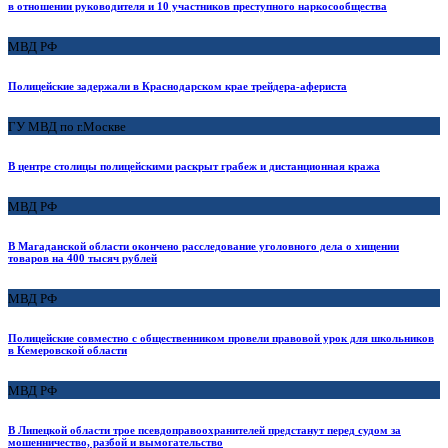
в отношении руководителя и 10 участников преступного наркосообщества
МВД РФ
Полицейские задержали в Краснодарском крае трейдера-афериста
ГУ МВД по г.Москве
В центре столицы полицейскими раскрыт грабеж и дистанционная кража
МВД РФ
В Магаданской области окончено расследование уголовного дела о хищении
товаров на 400 тысяч рублей
МВД РФ
Полицейские совместно с общественником провели правовой урок для школьников
в Кемеровской области
МВД РФ
В Липецкой области трое псевдоправоохранителей предстанут перед судом за
мошенничество, разбой и вымогательство