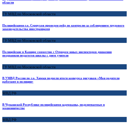
области
ГУ МВД по Московской области
Полицейскими г.о. Серпухов проведен рейд по контролю за соблюдением трудового
законодательства иностранцами
ГУ МВД по Московской области
Полицейские в Кашире совместно с Отрядом юных инспекторов движения
поздравили педагогов школы с днем учителя
ГУ МВД по Московской области
В УМВД России по г.о. Химки подвели итоги конкурса рисунков «Мои родители
работают в полиции»
МВД РФ
В Чувашской Республике полицейскими задержаны, подозреваемые в
мошенничестве
МВД РФ