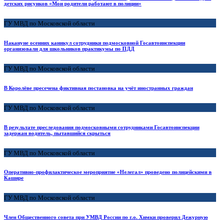
детских рисунков «Мои родители работают в полиции»
ГУ МВД по Московской области
Накануне осенних каникул сотрудники подмосковной Госавтоинспекции
организовали для школьников практикумы по ПДД
ГУ МВД по Московской области
В Королёве пресечена фиктивная постановка на учёт иностранных граждан
ГУ МВД по Московской области
В результате преследования подмосковными сотрудниками Госавтоинспекции
задержан водитель, пытавшийся скрыться
ГУ МВД по Московской области
Оперативно-профилактическое мероприятие «Нелегал» проведено полицейскими в
Кашире
ГУ МВД по Московской области
Член Общественного совета при УМВД России по г.о. Химки проверил Дежурную