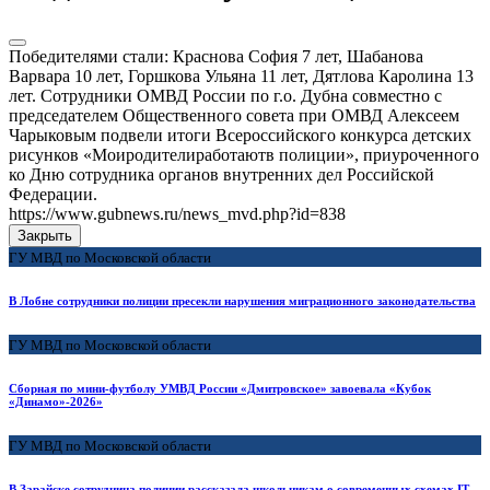
Победителями стали: Краснова София 7 лет, Шабанова
Варвара 10 лет, Горшкова Ульяна 11 лет, Дятлова Каролина 13
лет. Сотрудники ОМВД России по г.о. Дубна совместно с
председателем Общественного совета при ОМВД Алексеем
Чарыковым подвели итоги Всероссийского конкурса детских
рисунков «Моиродителиработаютв полиции», приуроченного
ко Дню сотрудника органов внутренних дел Российской
Федерации.
https://www.gubnews.ru/news_mvd.php?id=838
Закрыть
ГУ МВД по Московской области
В Лобне сотрудники полиции пресекли нарушения миграционного законодательства
ГУ МВД по Московской области
Сборная по мини-футболу УМВД России «Дмитровское» завоевала «Кубок
«Динамо»-2026»
ГУ МВД по Московской области
В Зарайске сотрудница полиции рассказала школьникам о современных схемах IT-