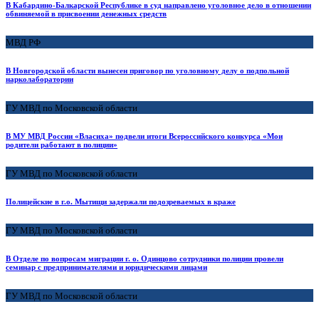
В Кабардино-Балкарской Республике в суд направлено уголовное дело в отношении
обвиняемой в присвоении денежных средств
МВД РФ
В Новгородской области вынесен приговор по уголовному делу о подпольной
нарколаборатории
ГУ МВД по Московской области
В МУ МВД России «Власиха» подвели итоги Всероссийского конкурса «Мои
родители работают в полиции»
ГУ МВД по Московской области
Полицейские в г.о. Мытищи задержали подозреваемых в краже
ГУ МВД по Московской области
В Отделе по вопросам миграции г. о. Одинцово сотрудники полиции провели
семинар с предпринимателями и юридическими лицами
ГУ МВД по Московской области