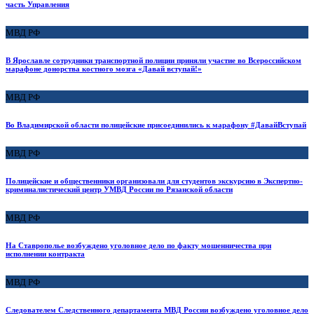
часть Управления
МВД РФ
В Ярославле сотрудники транспортной полиции приняли участие во Всероссийском
марафоне донорства костного мозга «Давай вступай!»
МВД РФ
Во Владимирской области полицейские присоединились к марафону #ДавайВступай
МВД РФ
Полицейские и общественники организовали для студентов экскурсию в Экспертно-
криминалистический центр УМВД России по Рязанской области
МВД РФ
На Ставрополье возбуждено уголовное дело по факту мошенничества при
исполнении контракта
МВД РФ
Следователем Следственного департамента МВД России возбуждено уголовное дело