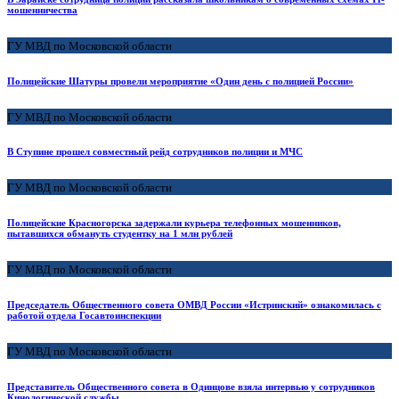
мошенничества
ГУ МВД по Московской области
Полицейские Шатуры провели мероприятие «Один день с полицией России»
ГУ МВД по Московской области
В Ступине прошел совместный рейд сотрудников полиции и МЧС
ГУ МВД по Московской области
Полицейские Красногорска задержали курьера телефонных мошенников,
пытавшихся обмануть студентку на 1 млн рублей
ГУ МВД по Московской области
Председатель Общественного совета ОМВД России «Истринский» ознакомилась с
работой отдела Госавтоинспекции
ГУ МВД по Московской области
Представитель Общественного совета в Одинцове взяла интервью у сотрудников
Кинологической службы