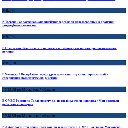
МВД РФ
В Тверской области наркополицейские задержали подозреваемых в хранении
запрещённого вещества
МВД РФ
В Псковской области почтили память погибших участковых уполномоченных
полиции
МВД РФ
В Чеченской Республике перед судом предстанет мужчина, причастный к
совершению мошеннических действий
ГУ МВД по Московской области
В ОМВД России по Талдомскому г.о. подведены итоги конкурса «Мои родители
работают в полиции»
ГУ МВД по Московской области
В Дубне состоится прием граждан представителем ГУ МВД России по Московской