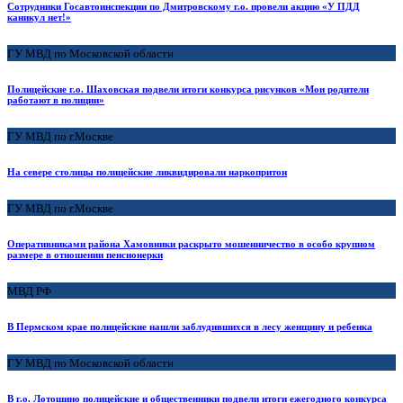
Сотрудники Госавтоинспекции по Дмитровскому г.о. провели акцию «У ПДД
каникул нет!»
ГУ МВД по Московской области
Полицейские г.о. Шаховская подвели итоги конкурса рисунков «Мои родители
работают в полиции»
ГУ МВД по г.Москве
На севере столицы полицейские ликвидировали наркопритон
ГУ МВД по г.Москве
Оперативниками района Хамовники раскрыто мошенничество в особо крупном
размере в отношении пенсионерки
МВД РФ
В Пермском крае полицейские нашли заблудившихся в лесу женщину и ребенка
ГУ МВД по Московской области
В г.о. Лотошино полицейские и общественники подвели итоги ежегодного конкурса