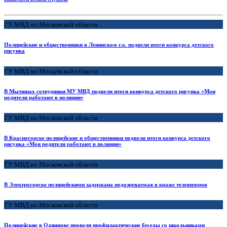
ГУ МВД по Московской области
Полицейские и общественники в Ленинском г.о. подвели итоги конкурса детского
рисунка
ГУ МВД по Московской области
В Мытищах сотрудники МУ МВД подвели итоги конкурса детского рисунка «Мои
родители работают в полиции»
ГУ МВД по Московской области
В Красногорске полицейские и общественники подвели итоги конкурса детского
рисунка «Мои родители работают в полиции»
ГУ МВД по Московской области
В Электрогорске полицейскими задержана подозреваемая в краже телевизоров
ГУ МВД по Московской области
Полицейские в Одинцове провели профилактические беседы со школьниками