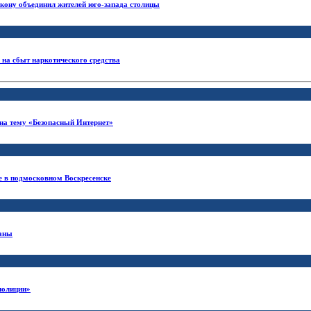
акону объединил жителей юго-запада столицы
на сбыт наркотического средства
на тему «Безопасный Интернет»
 в подмосковном Воскресенске
уаны
полиции»