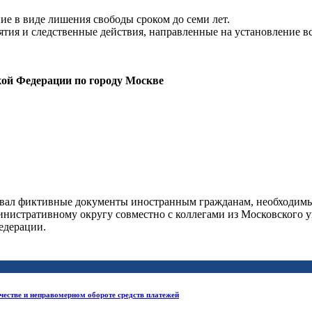
ие в виде лишения свободы сроком до семи лет.
тия и следственные действия, направленные на установление вс
кой Федерации по городу Москве
вал фиктивные документы иностранным гражданам, необходимые
истративному округу совместно с коллегами из Московского уг
едерации.
естве и неправомерном обороте средств платежей