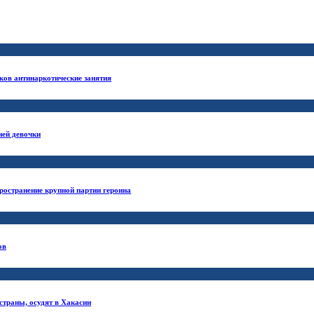
ков антинаркотические занятия
ней девочки
ространение крупной партии героина
ов
страны, осудят в Хакасии