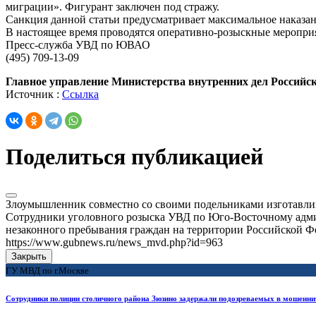
миграции». Фигурант заключен под стражу.
Санкция данной статьи предусматривает максимальное наказан
В настоящее время проводятся оперативно-розыскные мероприя
Пресс-служба УВД по ЮВАО
(495) 709-13-09
Главное управление Министерства внутренних дел Российс
Источник :
Ссылка
Поделиться публикацией
Злоумышленник совместно со своими подельниками изготавли
Сотрудники уголовного розыска УВД по Юго-Восточному админ
незаконного пребывания граждан на территории Российской Ф
https://www.gubnews.ru/news_mvd.php?id=963
Закрыть
ГУ МВД по г.Москве
Сотрудники полиции столичного района Зюзино задержали подозреваемых в мошеннич