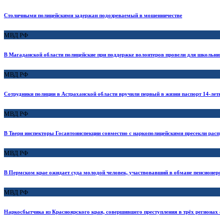
Столичными полицейскими задержан подозреваемый в мошенничестве
МВД РФ
В Магаданской области полицейские при поддержке волонтеров провели для школьни
МВД РФ
Сотрудники полиции в Астраханской области вручили первый в жизни паспорт 14-лет
МВД РФ
В Твери инспекторы Госавтоинспекции совместно с наркополицейскими пресекли расп
МВД РФ
В Пермском крае ожидает суда молодой человек, участвовавший в обмане пенсионер
МВД РФ
Наркосбытчика из Красноярского края, совершившего преступления в трёх регионах 