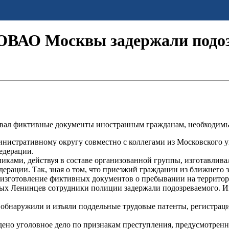
ЮВАО Москвы задержали подоз
вал фиктивные документы иностранным гражданам, необходимые
истративному округу совместно с коллегами из Московского уг
едерации.
никами, действуя в составе организованной группы, изготавли
рации. Так, зная о том, что приезжий гражданин из ближнего з
а изготовление фиктивных документов о пребывании на террито
ых Ленинцев сотрудники полиции задержали подозреваемого. И
 обнаружили и изъяли поддельные трудовые патенты, регистраци
о уголовное дело по признакам преступления, предусмотренно