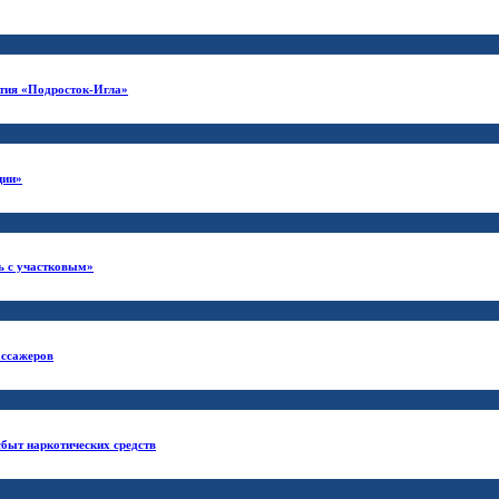
ятия «Подросток-Игла»
ции»
ь с участковым»
ассажеров
сбыт наркотических средств