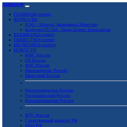
ДИВИЗОР
ГЛАВНАЯ
(current)
ЖУРНАЛЫ
НЭО – Налоги.Экономика.Общество
КонкуренTEAM - Люди.Бизнес.Технологии
ВЕБИНАРЫ
(current)
ОБЩЕСТВО
(current)
МЕДИЦИНА
(current)
НОВОСТИ
ФНС России
ЦБ России
ФАС России
Минпромторг России
Минстрой России
Роспотребнадзор России
Росздравнадзор России
Россельхознадзор России
ФТС России
Следственный комитет РФ
МВД РФ