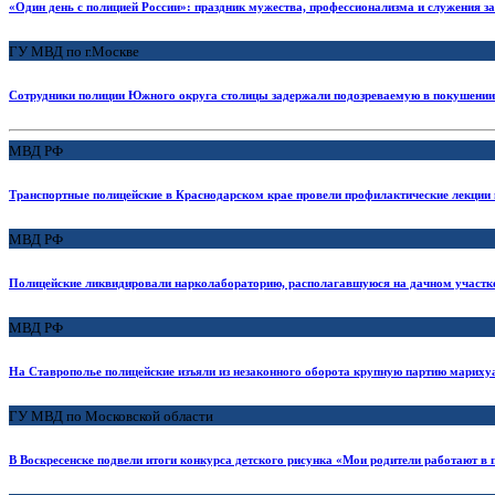
«Один день с полицией России»: праздник мужества, профессионализма и служения з
ГУ МВД по г.Москве
Сотрудники полиции Южного округа столицы задержали подозреваемую в покушении 
МВД РФ
Транспортные полицейские в Краснодарском крае провели профилактические лекции 
МВД РФ
Полицейские ликвидировали нарколабораторию, располагавшуюся на дачном участке
МВД РФ
На Ставрополье полицейские изъяли из незаконного оборота крупную партию марих
ГУ МВД по Московской области
В Воскресенске подвели итоги конкурса детского рисунка «Мои родители работают в 