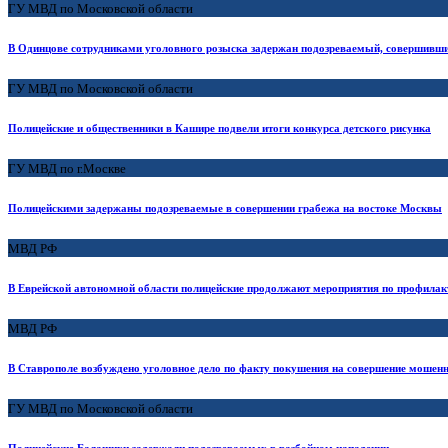
ГУ МВД по Московской области
В Одинцове сотрудниками уголовного розыска задержан подозреваемый, совершивши
ГУ МВД по Московской области
Полицейские и общественники в Кашире подвели итоги конкурса детского рисунка
ГУ МВД по г.Москве
Полицейскими задержаны подозреваемые в совершении грабежа на востоке Москвы
МВД РФ
В Еврейской автономной области полицейские продолжают мероприятия по профилак
МВД РФ
В Ставрополе возбуждено уголовное дело по факту покушения на совершение мошен
ГУ МВД по Московской области
Полицейские Балашихи задержали подозреваемых в разбойном нападении