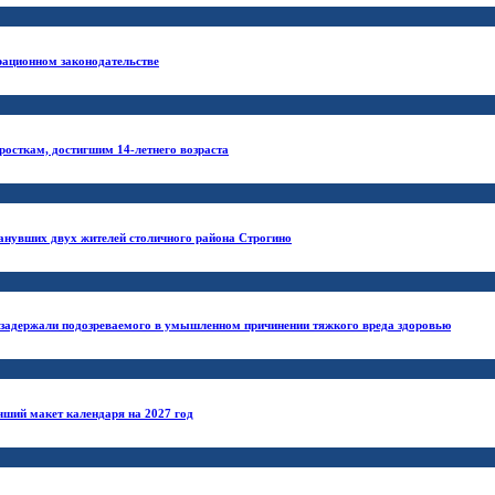
рационном законодательстве
росткам, достигшим 14-летнего возраста
анувших двух жителей столичного района Строгино
 задержали подозреваемого в умышленном причинении тяжкого вреда здоровью
чший макет календаря на 2027 год