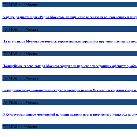
ГУ МВД по г.Москве
В эфире радиостанции «Радио Москвы» полицейские рассказали об изменениях в миг
ГУ МВД по г.Москве
На юго-западе Москвы состоялась торжественная церемония вручения паспортов под
ГУ МВД по г.Москве
Полицейские северо-запада Москвы задержали курьеров телефонных аферистов, обм
ГУ МВД по г.Москве
Сотрудники патрульно-постовой службы полиции района Ясенево по горячим следам
ГУ МВД по г.Москве
В Культурном центре московской полиции подвели итоги творческого конкурса на лу
ГУ МВД по г.Москве