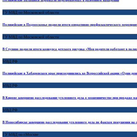
ГУ МВД по Московской области
Полицейские в Подмосковье подвели итоги оперативно-профилактического меропри
ГУ МВД по Московской области
В Ступино подвели итоги конкурса детского рисунка «Мои родители работают в поли
МВД РФ
Полицейские в Хабаровском крае присоединились ко Всероссийской акции «Один ден
МВД РФ
В Кирове завершено расследование уголовного дела о мошенничестве при продаже м
МВД РФ
В Новосибирске завершено расследование уголовного дела по фактам покушения на 
ГУ МВД по г.Москве