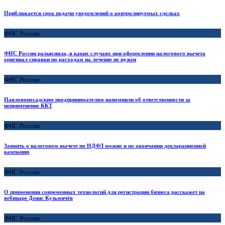
Приближается срок подачи уведомлений о контролируемых сделках
ФНС России
ФНС России разъяснила, в каких случаях при оформлении налогового вычета
оригинал справки по расходам на лечение не нужен
ФНС России
Павловопосадским предпринимателям напомнили об ответственности за
неприменение ККТ
ФНС России
Заявить о налоговом вычете по НДФЛ можно и по окончании декларационной
кампании
ФНС России
О применении современных технологий для регистрации бизнеса расскажет на
вебинаре Денис Кузьмичёв
ФНС России