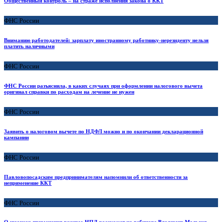
Общественный контроль – на страже исполнения закона о ККТ
ФНС России
Вниманию работодателей: зарплату иностранному работнику-нерезиденту нельзя
платить наличными
ФНС России
ФНС России разъяснила, в каких случаях при оформлении налогового вычета
оригинал справки по расходам на лечение не нужен
ФНС России
Заявить о налоговом вычете по НДФЛ можно и по окончании декларационной
кампании
ФНС России
Павловопосадским предпринимателям напомнили об ответственности за
неприменение ККТ
ФНС России