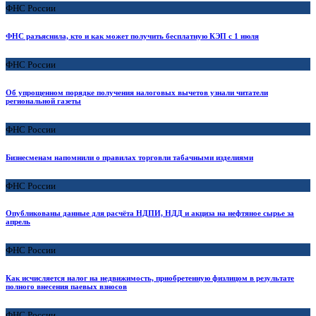
ФНС России
ФНС разъяснила, кто и как может получить бесплатную КЭП с 1 июля
ФНС России
Об упрощенном порядке получения налоговых вычетов узнали читатели
региональной газеты
ФНС России
Бизнесменам напомнили о правилах торговли табачными изделиями
ФНС России
Опубликованы данные для расчёта НДПИ, НДД и акциза на нефтяное сырье за
апрель
ФНС России
Как исчисляется налог на недвижимость, приобретенную физлицом в результате
полного внесения паевых взносов
ФНС России