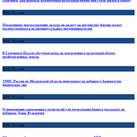
Поясняем, как выбрать комфортный налоговый режим при сдаче жилья в аренду
ФНС России
Проактивное предоставление льготы по налогу на имущество физлиц может
распространяться на индивидуальных предпринимателей
ФНС России
В Сергиевом Посаде обсудили меры по вовлечению в налоговый оборот
неоформленных земель
ФНС России
УФНС России по Московской области приглашает на вебинар о банкротстве
физических лиц
ФНС России
О применении современных технологий для регистрации бизнеса расскажет на
вебинаре Денис Кузьмичёв
ФНС России