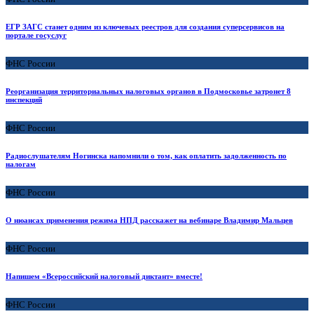
ЕГР ЗАГС станет одним из ключевых реестров для создания суперсервисов на
портале госуслуг
ФНС России
Реорганизация территориальных налоговых органов в Подмосковье затронет 8
инспекций
ФНС России
Радиослушателям Ногинска напомнили о том, как оплатить задолженность по
налогам
ФНС России
О нюансах применения режима НПД расскажет на вебинаре Владимир Мальцев
ФНС России
Напишем «Всероссийский налоговый диктант» вместе!
ФНС России