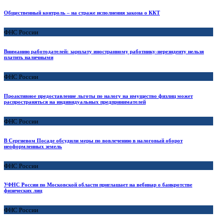
Общественный контроль – на страже исполнения закона о ККТ
ФНС России
Вниманию работодателей: зарплату иностранному работнику-нерезиденту нельзя
платить наличными
ФНС России
Проактивное предоставление льготы по налогу на имущество физлиц может
распространяться на индивидуальных предпринимателей
ФНС России
В Сергиевом Посаде обсудили меры по вовлечению в налоговый оборот
неоформленных земель
ФНС России
УФНС России по Московской области приглашает на вебинар о банкротстве
физических лиц
ФНС России