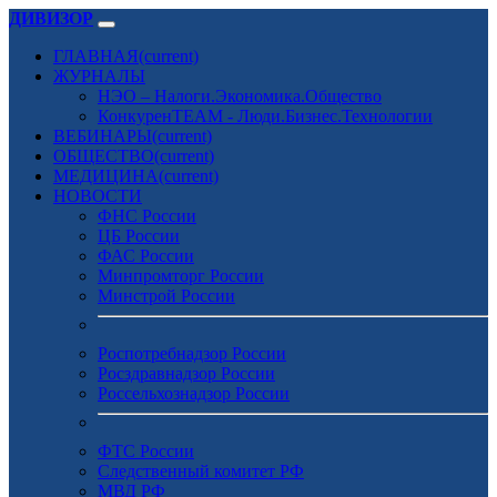
ДИВИЗОР
ГЛАВНАЯ
(current)
ЖУРНАЛЫ
НЭО – Налоги.Экономика.Общество
КонкуренTEAM - Люди.Бизнес.Технологии
ВЕБИНАРЫ
(current)
ОБЩЕСТВО
(current)
МЕДИЦИНА
(current)
НОВОСТИ
ФНС России
ЦБ России
ФАС России
Минпромторг России
Минстрой России
Роспотребнадзор России
Росздравнадзор России
Россельхознадзор России
ФТС России
Следственный комитет РФ
МВД РФ