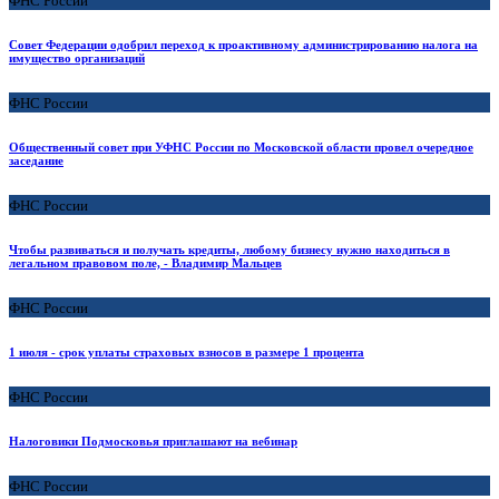
ФНС России
Совет Федерации одобрил переход к проактивному администрированию налога на
имущество организаций
ФНС России
Общественный совет при УФНС России по Московской области провел очередное
заседание
ФНС России
Чтобы развиваться и получать кредиты, любому бизнесу нужно находиться в
легальном правовом поле, - Владимир Мальцев
ФНС России
1 июля - срок уплаты страховых взносов в размере 1 процента
ФНС России
Налоговики Подмосковья приглашают на вебинар
ФНС России