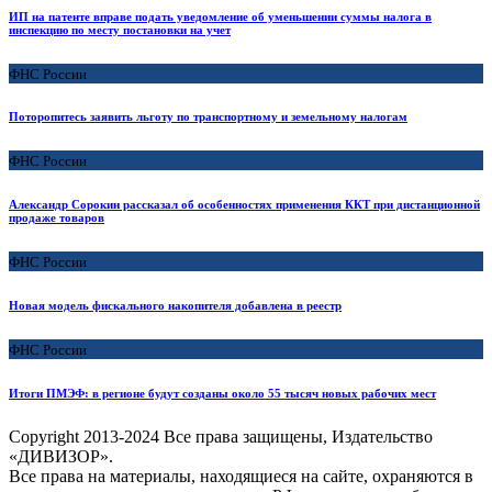
ИП на патенте вправе подать уведомление об уменьшении суммы налога в
инспекцию по месту постановки на учет
ФНС России
Поторопитесь заявить льготу по транспортному и земельному налогам
ФНС России
Александр Сорокин рассказал об особенностях применения ККТ при дистанционной
продаже товаров
ФНС России
Новая модель фискального накопителя добавлена в реестр
ФНС России
Итоги ПМЭФ: в регионе будут созданы около 55 тысяч новых рабочих мест
Copyright
2013-2024 Все права защищены, Издательство
«ДИВИЗОР».
Все права на материалы, находящиеся на сайте, охраняются в