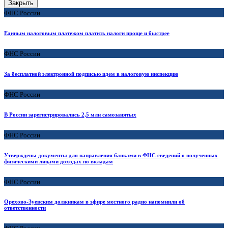
Закрыть
ФНС России
Единым налоговым платежом платить налоги проще и быстрее
ФНС России
За бесплатной электронной подписью идем в налоговую инспекцию
ФНС России
В России зарегистрировались 2,5 млн самозанятых
ФНС России
Утверждены документы для направления банками в ФНС сведений о полученных
физическими лицами доходах по вкладам
ФНС России
Орехово-Зуевским должникам в эфире местного радио напомнили об
ответственности