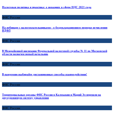
Налоговая политика и практика: о новациях в сфере НДС 2021 года
ФНС России
На вебинаре с налогоплательщиками - о бездекларационном порядке исчисления
НДФЛ
ФНС России
В Межрайонной инспекции Федеральной налоговой службы № 11 по Московской
области назначен новый начальник
ФНС России
В пандемию выбирайте дистанционные способы взаимодействия!
ФНС России
Территориальные органы ФНС России в Калмыкии и Марий Эл перешли на
двухуровневую систему управления
ФНС России