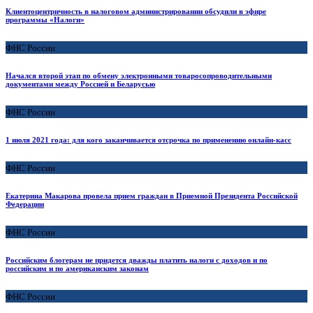
Клиентоцентричность в налоговом администрировании обсудили в эфире
программы «Налоги»
ФНС России
Начался второй этап по обмену электронными товаросопроводительными
документами между Россией и Беларусью
ФНС России
1 июля 2021 года: для кого заканчивается отсрочка по применению онлайн-касс
ФНС России
Екатерина Макарова провела прием граждан в Приемной Президента Российской
Федерации
ФНС России
Российским блогерам не придется дважды платить налоги с доходов и по
российским и по американским законам
ФНС России