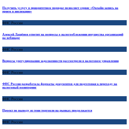
Получить услугу в приоритетном порядке позволяет сервис «Онлайн-запись на
прием в инспекцию»
ФНС России
Алексей Лащёнов ответит на вопросы о налогообложении имущества организаций
на вебинаре
ФНС России
Вопросы урегулирования задолженности рассмотрели в налоговом управлении
ФНС России
ФНС России разработала форматы документов для подготовки к переходу на
налоговый мониторинг
ФНС России
Проект по выводу из тени торговли на рынках продолжается
ФНС России