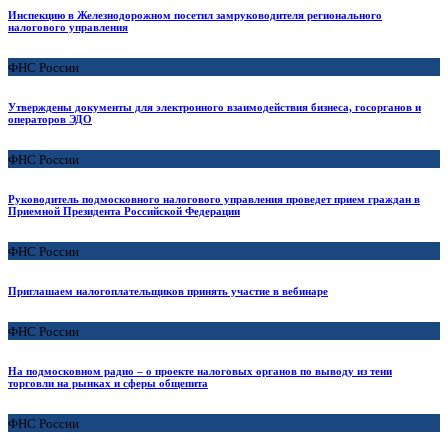
Инспекцию в Железнодорожном посетил замруководителя регионального
налогового управления
ФНС России
Утверждены документы для электронного взаимодействия бизнеса, госорганов и
операторов ЭДО
ФНС России
Руководитель подмосковного налогового управления проведет прием граждан в
Приемной Президента Российской Федерации
ФНС России
Приглашаем налогоплательщиков принять участие в вебинаре
ФНС России
На подмосковном радио – о проекте налоговых органов по выводу из тени
торговли на рынках и сферы общепита
ФНС России