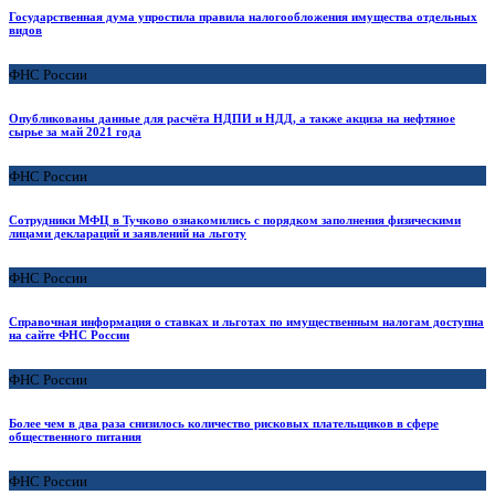
Государственная дума упростила правила налогообложения имущества отдельных
видов
ФНС России
Опубликованы данные для расчёта НДПИ и НДД, а также акциза на нефтяное
сырье за май 2021 года
ФНС России
Сотрудники МФЦ в Тучково ознакомились с порядком заполнения физическими
лицами деклараций и заявлений на льготу
ФНС России
Справочная информация о ставках и льготах по имущественным налогам доступна
на сайте ФНС России
ФНС России
Более чем в два раза снизилось количество рисковых плательщиков в сфере
общественного питания
ФНС России