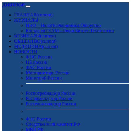
ДИВИЗОР
ГЛАВНАЯ
(current)
ЖУРНАЛЫ
НЭО – Налоги.Экономика.Общество
КонкуренTEAM - Люди.Бизнес.Технологии
ВЕБИНАРЫ
(current)
ОБЩЕСТВО
(current)
МЕДИЦИНА
(current)
НОВОСТИ
ФНС России
ЦБ России
ФАС России
Минпромторг России
Минстрой России
Роспотребнадзор России
Росздравнадзор России
Россельхознадзор России
ФТС России
Следственный комитет РФ
МВД РФ