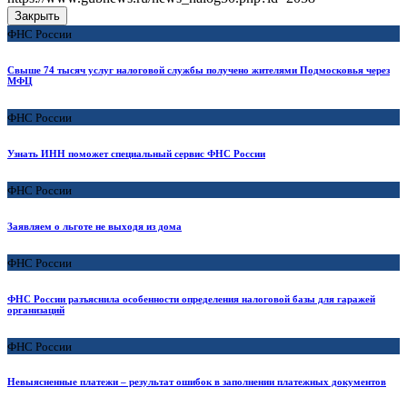
Закрыть
ФНС России
Свыше 74 тысяч услуг налоговой службы получено жителями Подмосковья через
МФЦ
ФНС России
Узнать ИНН поможет специальный сервис ФНС России
ФНС России
Заявляем о льготе не выходя из дома
ФНС России
ФНС России разъяснила особенности определения налоговой базы для гаражей
организаций
ФНС России
Невыясненные платежи – результат ошибок в заполнении платежных документов