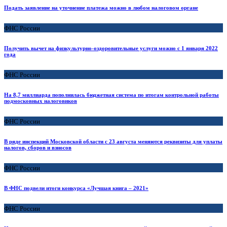
Подать заявление на уточнение платежа можно в любом налоговом органе
ФНС России
Получить вычет на физкультурно-оздоровительные услуги можно с 1 января 2022
года
ФНС России
На 8,7 миллиарда пополнилась бюджетная система по итогам контрольной работы
подмосковных налоговиков
ФНС России
В ряде инспекций Московской области с 23 августа меняются реквизиты для уплаты
налогов, сборов и взносов
ФНС России
В ФНС подвели итоги конкурса «Лучшая книга – 2021»
ФНС России