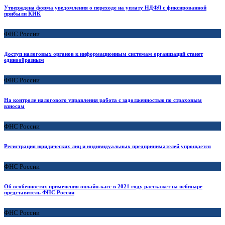
Утверждена форма уведомления о переходе на уплату НДФЛ с фиксированной
прибыли КИК
ФНС России
Доступ налоговых органов к информационным системам организаций станет
единообразным
ФНС России
На контроле налогового управления работа с задолженностью по страховым
взносам
ФНС России
Регистрация юридических лиц и индивидуальных предпринимателей упрощается
ФНС России
Об особенностях применения онлайн-касс в 2021 году расскажет на вебинаре
представитель ФНС России
ФНС России