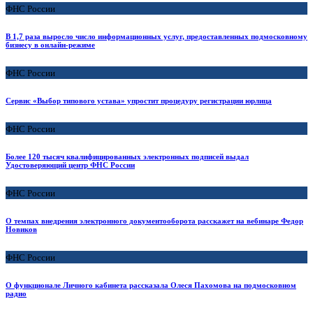
ФНС России
В 1,7 раза выросло число информационных услуг, предоставленных подмосковному
бизнесу в онлайн-режиме
ФНС России
Сервис «Выбор типового устава» упростит процедуру регистрации юрлица
ФНС России
Более 120 тысяч квалифицированных электронных подписей выдал
Удостоверяющий центр ФНС России
ФНС России
О темпах внедрения электронного документооборота расскажет на вебинаре Федор
Новиков
ФНС России
О функционале Личного кабинета рассказала Олеся Пахомова на подмосковном
радио