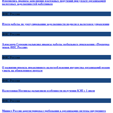
Изменились правила заполнения платежных поручений при уплате организацией
налоговых задолженностей работников
ФНС России
Итоги работы по урегулированию задолженности подвели в налоговом управлении
ФНС России
Александр Сорокин разъяснил нюансы работы мобильного приложения «Проверка
чеков ФНС России»
ФНС России
О развитии проекта проактивного налогообложения имущества организаций можно
узнать на обновленном портале
ФНС России
Налоговики Ногинска разъяснили особенности получения КЭП с 1 июля
ФНС России
Минюст России зарегистрировал требования к организации системы внутреннего