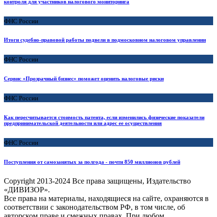
контроля для участников налогового мониторинга
ФНС России
Итоги судебно-правовой работы подвели в подмосковном налоговом управлении
ФНС России
Сервис «Прозрачный бизнес» поможет оценить налоговые риски
ФНС России
Как пересчитывается стоимость патента, если изменились физические показатели
предпринимательской деятельности или адрес ее осуществления
ФНС России
Поступления от самозанятых за полгода - почти 850 миллионов рублей
Copyright
2013-2024 Все права защищены, Издательство
«ДИВИЗОР».
Все права на материалы, находящиеся на сайте, охраняются в
соответствии с законодательством РФ, в том числе, об
авторском праве и смежных правах. При любом