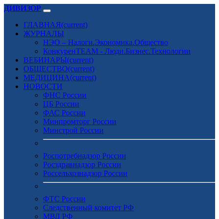
ДИВИЗОР
ГЛАВНАЯ
(current)
ЖУРНАЛЫ
НЭО – Налоги.Экономика.Общество
КонкуренTEAM - Люди.Бизнес.Технологии
ВЕБИНАРЫ
(current)
ОБЩЕСТВО
(current)
МЕДИЦИНА
(current)
НОВОСТИ
ФНС России
ЦБ России
ФАС России
Минпромторг России
Минстрой России
Роспотребнадзор России
Росздравнадзор России
Россельхознадзор России
ФТС России
Следственный комитет РФ
МВД РФ