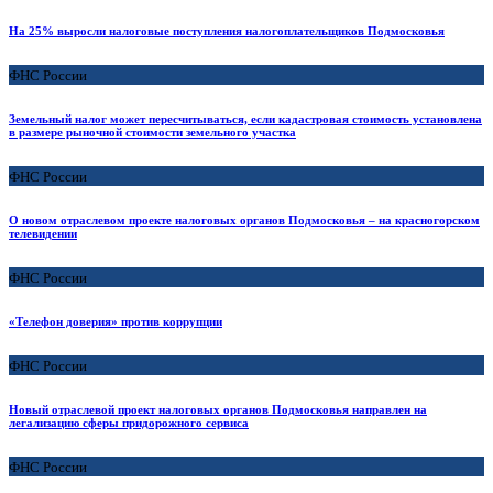
На 25% выросли налоговые поступления налогоплательщиков Подмосковья
ФНС России
Земельный налог может пересчитываться, если кадастровая стоимость установлена
в размере рыночной стоимости земельного участка
ФНС России
О новом отраслевом проекте налоговых органов Подмосковья – на красногорском
телевидении
ФНС России
«Телефон доверия» против коррупции
ФНС России
Новый отраслевой проект налоговых органов Подмосковья направлен на
легализацию сферы придорожного сервиса
ФНС России