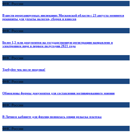
ФНС России
В шести реорганизуемых инспекциях Московской области с 23 августа меняются
реквизиты для уплаты налогов, сборов и взносов
ФНС России
Более 1,5 млн документов на государственную регистрацию направлено в
электронном виде в первом полугодии 2021 года
ФНС России
Требуйте чек после покупки!
ФНС России
Обновлены формы документов для составления мотивированного мнения
ФНС России
В Личном кабинете для физлиц появилась опция розыска платежа
ФНС России