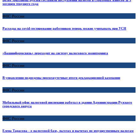
месяцев текущего года
ФНС России
Расходы на covid-тестирование работников теперь можно учитывать при УСН
ФНС России
«Башинформсвязь» переходит на систему налогового мониторинга
ФНС России
В управлении подведены промежуточные итоги декларационной кампании
ФНС России
Мобильный офис налоговой инспекции работал в здании Администрации Рузского
городского округа
ФНС России
Елена Тарасова - о налоговой базе, льготах и вычетах по имущественным налогам