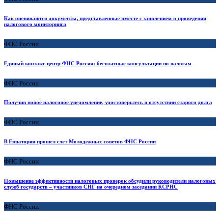
Как оцениваются документы, представленные вместе с заявлением о проведении
налогового мониторинга
ФНС России
Единый контакт-центр ФНС России: бесплатные консультации по налогам
ФНС России
Получив новое налоговое уведомление, удостоверьтесь в отсутствии старого долга
ФНС России
В Евпатории прошел слет Молодежных советов ФНС России
ФНС России
Повышение эффективности налоговых проверок обсудили руководители налоговых
служб государств – участников СНГ на очередном заседании КСРНС
ФНС России