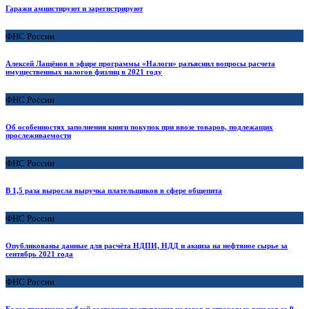
Гаражи амнистируют и зарегистрируют
ФНС России
Алексей Лащёнов в эфире программы «Налоги» разъяснил вопросы расчета
имущественных налогов физлиц в 2021 году
ФНС России
Об особенностях заполнения книги покупок при ввозе товаров, подлежащих
прослеживаемости
ФНС России
В 1,5 раза выросла выручка плательщиков в сфере общепита
ФНС России
Опубликованы данные для расчёта НДПИ, НДД и акциза на нефтяное сырье за
сентябрь 2021 года
ФНС России
Более триллиона рублей составили поступления налогов и страховых взносов за 9