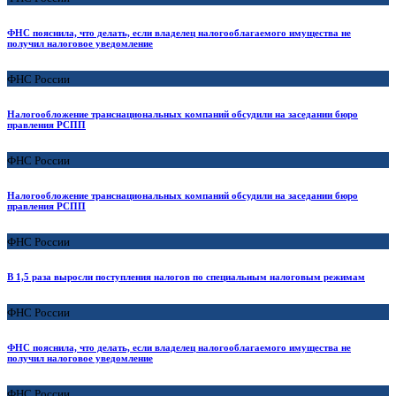
ФНС пояснила, что делать, если владелец налогооблагаемого имущества не
получил налоговое уведомление
ФНС России
Налогообложение транснациональных компаний обсудили на заседании бюро
правления РСПП
ФНС России
Налогообложение транснациональных компаний обсудили на заседании бюро
правления РСПП
ФНС России
В 1,5 раза выросли поступления налогов по специальным налоговым режимам
ФНС России
ФНС пояснила, что делать, если владелец налогооблагаемого имущества не
получил налоговое уведомление
ФНС России