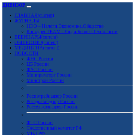
ДИВИЗОР
ГЛАВНАЯ
(current)
ЖУРНАЛЫ
НЭО – Налоги.Экономика.Общество
КонкуренTEAM - Люди.Бизнес.Технологии
ВЕБИНАРЫ
(current)
ОБЩЕСТВО
(current)
МЕДИЦИНА
(current)
НОВОСТИ
ФНС России
ЦБ России
ФАС России
Минпромторг России
Минстрой России
Роспотребнадзор России
Росздравнадзор России
Россельхознадзор России
ФТС России
Следственный комитет РФ
МВД РФ