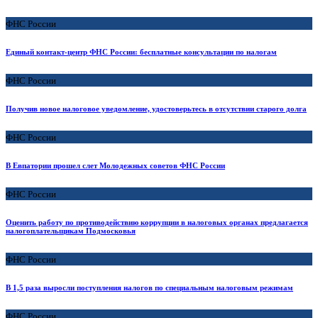
ФНС России
Единый контакт-центр ФНС России: бесплатные консультации по налогам
ФНС России
Получив новое налоговое уведомление, удостоверьтесь в отсутствии старого долга
ФНС России
В Евпатории прошел слет Молодежных советов ФНС России
ФНС России
Оценить работу по противодействию коррупции в налоговых органах предлагается
налогоплательщикам Подмосковья
ФНС России
В 1,5 раза выросли поступления налогов по специальным налоговым режимам
ФНС России