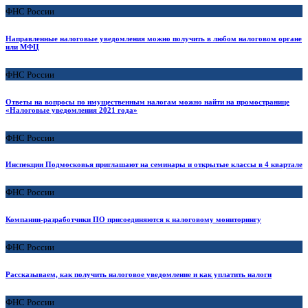
ФНС России
Направленные налоговые уведомления можно получить в любом налоговом органе
или МФЦ
ФНС России
Ответы на вопросы по имущественным налогам можно найти на промостранице
«Налоговые уведомления 2021 года»
ФНС России
Инспекции Подмосковья приглашают на семинары и открытые классы в 4 квартале
ФНС России
Компании-разработчики ПО присоединяются к налоговому мониторингу
ФНС России
Рассказываем, как получить налоговое уведомление и как уплатить налоги
ФНС России