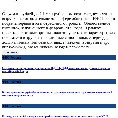
С 1,4 млн рублей до 2,1 млн рублей выросла среднемесячная
выручка налогоплательщиков в сфере общепита. ФНС России
подвела первые итоги отраслевого проекта «Общественное
питание», запущенного в феврале 2021 года. В рамках
проекта налоговые органы анализируют такие параметры, как
показатели выручки за различные сопоставимые периоды,
доля наличных или безналичных платежей, возвраты и др.
https://www.gubnews.ru/news_nalog50.php?id=2395
Закрыть
ФНС России
Опубликованы данные для расчёта НДПИ, НДД и акциза на нефтяное сырье за
сентябрь 2021 года
ФНС России
Более триллиона рублей составили поступления налогов и страховых взносов за 9
месяцев текущего года
ФНС России
Расходы на covid-тестирование работников теперь можно учитывать при УСН