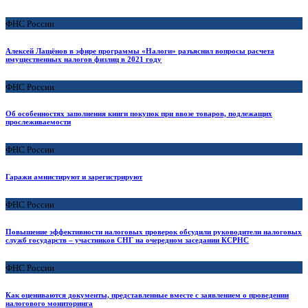
ФНС России
Алексей Лащёнов в эфире программы «Налоги» разъяснил вопросы расчета
имущественных налогов физлиц в 2021 году
ФНС России
Об особенностях заполнения книги покупок при ввозе товаров, подлежащих
прослеживаемости
ФНС России
Гаражи амнистируют и зарегистрируют
ФНС России
Повышение эффективности налоговых проверок обсудили руководители налоговых
служб государств – участников СНГ на очередном заседании КСРНС
ФНС России
Как оцениваются документы, представленные вместе с заявлением о проведении
налогового мониторинга