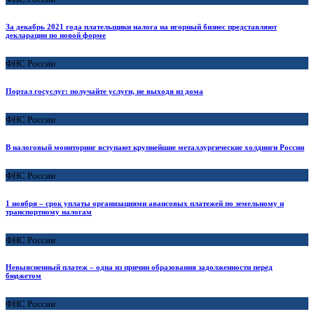
За декабрь 2021 года плательщики налога на игорный бизнес представляют
декларации по новой форме
ФНС России
Портал госуслуг: получайте услуги, не выходя из дома
ФНС России
В налоговый мониторинг вступают крупнейшие металлургические холдинги России
ФНС России
1 ноября – срок уплаты организациями авансовых платежей по земельному и
транспортному налогам
ФНС России
Невыясненный платеж – одна из причин образования задолженности перед
бюджетом
ФНС России