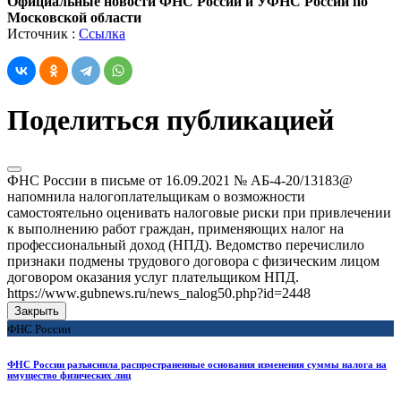
Официальные новости ФНС России и УФНС России по
Московской области
Источник :
Ссылка
Поделиться публикацией
ФНС России в письме от 16.09.2021 № АБ-4-20/13183@
напомнила налогоплательщикам о возможности
самостоятельно оценивать налоговые риски при привлечении
к выполнению работ граждан, применяющих налог на
профессиональный доход (НПД). Ведомство перечислило
признаки подмены трудового договора с физическим лицом
договором оказания услуг плательщиком НПД.
https://www.gubnews.ru/news_nalog50.php?id=2448
Закрыть
ФНС России
ФНС России разъяснила распространенные основания изменения суммы налога на
имущество физических лиц