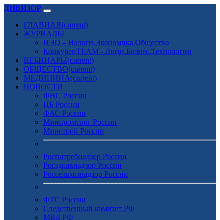
ДИВИЗОР
ГЛАВНАЯ
(current)
ЖУРНАЛЫ
НЭО – Налоги.Экономика.Общество
КонкуренTEAM - Люди.Бизнес.Технологии
ВЕБИНАРЫ
(current)
ОБЩЕСТВО
(current)
МЕДИЦИНА
(current)
НОВОСТИ
ФНС России
ЦБ России
ФАС России
Минпромторг России
Минстрой России
Роспотребнадзор России
Росздравнадзор России
Россельхознадзор России
ФТС России
Следственный комитет РФ
МВД РФ