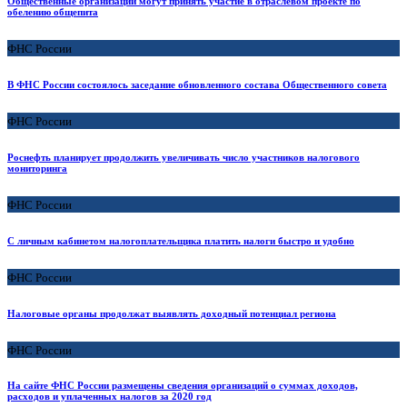
Общественные организации могут принять участие в отраслевом проекте по
обелению общепита
ФНС России
В ФНС России состоялось заседание обновленного состава Общественного совета
ФНС России
Роснефть планирует продолжить увеличивать число участников налогового
мониторинга
ФНС России
С личным кабинетом налогоплательщика платить налоги быстро и удобно
ФНС России
Налоговые органы продолжат выявлять доходный потенциал региона
ФНС России
На сайте ФНС России размещены сведения организаций о суммах доходов,
расходов и уплаченных налогов за 2020 год