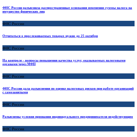
ФНС России разъяснила распространенные основания изменения суммы налога на
имущество физических лиц
ФНС России
Отчитаться о прослеживаемых товарах нужно до 25 октября
ФНС России
На контроле - вопросы повышения качества услуг, оказываемых налоговыми
органами через МФЦ
ФНС России
ФНС России дала разъяснения по оценке налоговых рисков при работе организаций
с самозанятыми
ФНС России
Разъяснены условия признания индивидуального предпринимателя недействующим
ФНС России