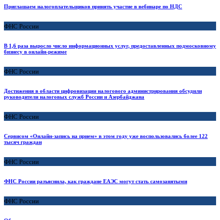
Приглашаем налогоплательщиков принять участие в вебинаре по НДС
ФНС России
В 1,6 раза выросло число информационных услуг, предоставленных подмосковному
бизнесу в онлайн-режиме
ФНС России
Достижения в области цифровизации налогового администрирования обсудили
руководители налоговых служб России и Азербайджана
ФНС России
Сервисом «Онлайн-запись на прием» в этом году уже воспользовались более 122
тысяч граждан
ФНС России
ФНС России разъяснила, как граждане ЕАЭС могут стать самозанятыми
ФНС России