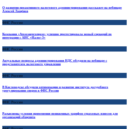
О развитии проактивного налогового администрирования расскажет на вебинаре
Алексей Лащёнов
ФНС России
Компания «Атомэнергопром» успешно протестировала новый сценарий по
интеграции с АИС «Налог-3»
ФНС России
Актуальные вопросы администрирования НДС обсудили на вебинаре с
представителем налогового управления
ФНС России
В Кисловодске обсудили оптимизацию и развитие института досудебного
урегулирования споров в ФНС России
ФНС России
Разъяснены условия применения пониженных тарифов страховых взносов для
организаций общепита
ФНС России