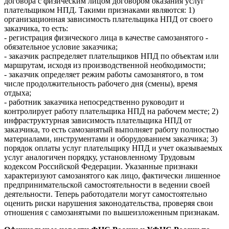
договора с физическим лицом договором оказания услуг
плательщиком НПД. Такими признаками являются: 1)
организационная зависимость плательщика НПД от своего
заказчика, то есть:
- регистрация физического лица в качестве самозанятого -
обязательное условие заказчика;
- заказчик распределяет плательщиков НПД по объектам или
маршрутам, исходя из производственной необходимости;
- заказчик определяет режим работы самозанятого, в том
числе продолжительность рабочего дня (смены), время
отдыха;
- работник заказчика непосредственно руководит и
контролирует работу плательщика НПД на рабочем месте; 2)
инфраструктурная зависимость плательщика НПД от
заказчика, то есть самозанятый выполняет работу полностью
материалами, инструментами и оборудованием заказчика; 3)
порядок оплаты услуг плательщику НПД и учет оказываемых
услуг аналогичен порядку, установленному Трудовым
кодексом Российской Федерации. Указанные признаки
характеризуют самозанятого как лицо, фактически лишенное
предпринимательской самостоятельности в ведении своей
деятельности. Теперь работодатели могут самостоятельно
оценить риски нарушения законодательства, проверяя свои
отношения с самозанятыми по вышеизложенным признакам.