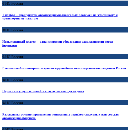
ФНС России
1 ноября – срок уплаты организациями авансовых платежей по земельному и
транспортному налогам
ФНС России
Невыясненный платеж – одна из причин образования задолженности перед
бюджетом
ФНС России
В налоговый мониторинг вступают крупнейшие металлургические холдинги России
ФНС России
Портал госуслуг: получайте услуги, не выходя из дома
ФНС России
Разъяснены условия применения пониженных тарифов страховых взносов для
организаций общепита
ФНС России