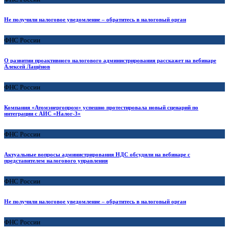
Не получили налоговое уведомление – обратитесь в налоговый орган
ФНС России
О развитии проактивного налогового администрирования расскажет на вебинаре
Алексей Лащёнов
ФНС России
Компания «Атомэнергопром» успешно протестировала новый сценарий по
интеграции с АИС «Налог-3»
ФНС России
Актуальные вопросы администрирования НДС обсудили на вебинаре с
представителем налогового управления
ФНС России
Не получили налоговое уведомление – обратитесь в налоговый орган
ФНС России