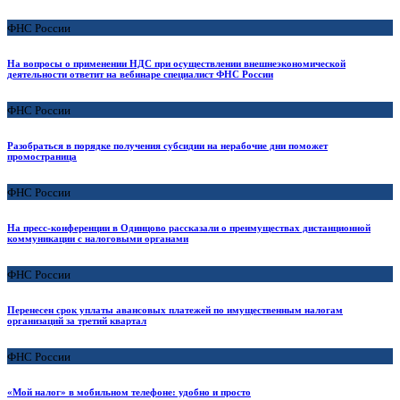
ФНС России
На вопросы о применении НДС при осуществлении внешнеэкономической
деятельности ответит на вебинаре специалист ФНС России
ФНС России
Разобраться в порядке получения субсидии на нерабочие дни поможет
промостраница
ФНС России
На пресс-конференции в Одинцово рассказали о преимуществах дистанционной
коммуникации с налоговыми органами
ФНС России
Перенесен срок уплаты авансовых платежей по имущественным налогам
организаций за третий квартал
ФНС России
«Мой налог» в мобильном телефоне: удобно и просто