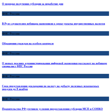
О порядке получения субсидии за нерабочие дни
ФНС России
В Рузе слушателям вебинара напомнили о сроке уплаты имущественных налогов
ФНС России
Обращения граждан на особом контроле
ФНС России
О новых реалиях администрирования цифровой экономики расскажет на вебинаре
специалист ФНС России
ФНС России
Срок представления декларации по налогу на добычу полезных ископаемых
продлен до 8 ноября
ФНС России
Правительство РФ уточнило условия предоставления субсидии МСП и СОНКО