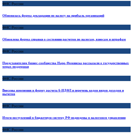
ФНС России
Обновилась форма декларации по налогу на прибыль организаций
ФНС России
Обновлена форма справки о состоянии расчетов по налогам, взносам и штрафам
ФНС России
Представителям бизнес-сообщества Наро-Фоминска рассказали о государственных
мерах поддержки
ФНС России
Внесены изменения в форму расчета 6-НДФЛ и перечень кодов видов доходов и
вычетов
ФНС России
Итоги поступлений в бюджетную систему РФ подведены в налоговом управлении
ФНС России