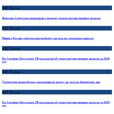
ФНС России
Жителям Серпухова напомнили о порядке уплаты имущественных налогов
ФНС России
Минюст России утвердил новую форму расчета по страховым взносам
ФНС России
На Сергиево-Посадском ТВ рассказали об уплате имущественных налогов за 2020
год
ФНС России
Утверждена новая форма декларации по налогу на доходы физических лиц
ФНС России
На Сергиево-Посадском ТВ рассказали об уплате имущественных налогов за 2020
год