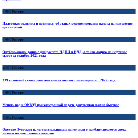
ФНС России
Налоговая политика и практика: об этапах реформирования налога на имущество
организаций
ФНС России
Опубликованы данные для расчёта НДПИ и НДД, а также акциза на нефтяное
сырье за октябрь 2021 года
ФНС России
339 компаний станут участниками налогового мониторинга с 2022 года
ФНС России
Менять коды ОКВЭД при электронной подаче документов можно быстрее
ФНС России
Орехово-Зуевским налогоплательщикам напомнили о приближающемся сроке
уплаты имущественных налогов