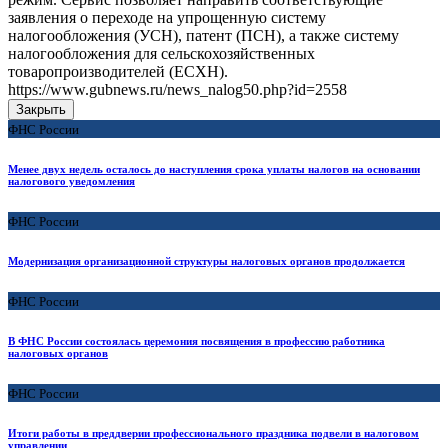
заявления о переходе на упрощенную систему
налогообложения (УСН), патент (ПСН), а также систему
налогообложения для сельскохозяйственных
товаропроизводителей (ЕСХН).
https://www.gubnews.ru/news_nalog50.php?id=2558
Закрыть
ФНС России
Менее двух недель осталось до наступления срока уплаты налогов на основании
налогового уведомления
ФНС России
Модернизация организационной структуры налоговых органов продолжается
ФНС России
В ФНС России состоялась церемония посвящения в профессию работника
налоговых органов
ФНС России
Итоги работы в преддверии профессионального праздника подвели в налоговом
управлении