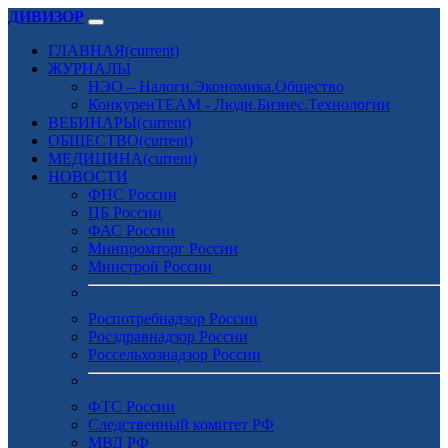
ДИВИЗОР
ГЛАВНАЯ
(current)
ЖУРНАЛЫ
НЭО – Налоги.Экономика.Общество
КонкуренTEAM - Люди.Бизнес.Технологии
ВЕБИНАРЫ
(current)
ОБЩЕСТВО
(current)
МЕДИЦИНА
(current)
НОВОСТИ
ФНС России
ЦБ России
ФАС России
Минпромторг России
Минстрой России
Роспотребнадзор России
Росздравнадзор России
Россельхознадзор России
ФТС России
Следственный комитет РФ
МВД РФ