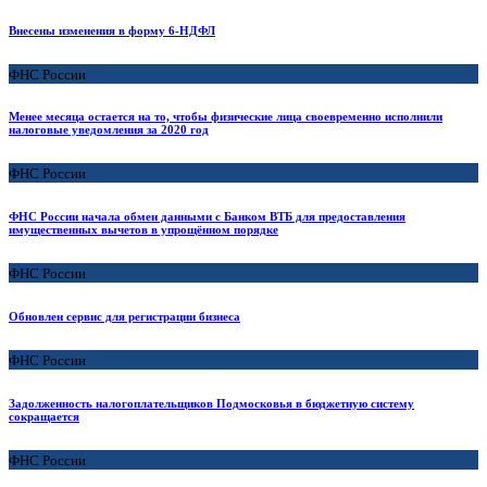
Внесены изменения в форму 6-НДФЛ
ФНС России
Менее месяца остается на то, чтобы физические лица своевременно исполнили
налоговые уведомления за 2020 год
ФНС России
ФНС России начала обмен данными с Банком ВТБ для предоставления
имущественных вычетов в упрощённом порядке
ФНС России
Обновлен сервис для регистрации бизнеса
ФНС России
Задолженность налогоплательщиков Подмосковья в бюджетную систему
сокращается
ФНС России