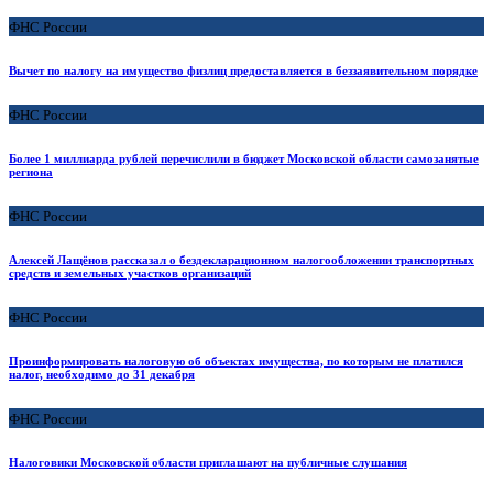
ФНС России
Вычет по налогу на имущество физлиц предоставляется в беззаявительном порядке
ФНС России
Более 1 миллиарда рублей перечислили в бюджет Московской области самозанятые
региона
ФНС России
Алексей Лащёнов рассказал о бездекларационном налогообложении транспортных
средств и земельных участков организаций
ФНС России
Проинформировать налоговую об объектах имущества, по которым не платился
налог, необходимо до 31 декабря
ФНС России
Налоговики Московской области приглашают на публичные слушания