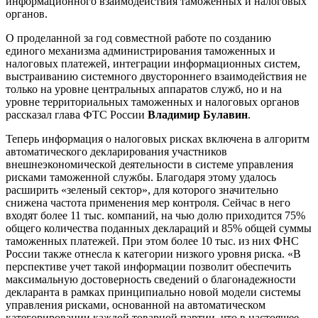
информационного взаимодействия таможенных и налоговых
органов.
О проделанной за год совместной работе по созданию
единого механизма администрирования таможенных и
налоговых платежей, интеграции информационных систем,
выстраиванию системного двустороннего взаимодействия не
только на уровне центральных аппаратов служб, но и на
уровне территориальных таможенных и налоговых органов
рассказал глава ФТС России
Владимир Булавин
.
Теперь информация о налоговых рисках включена в алгоритм
автоматического декларирования участников
внешнеэкономической деятельности в системе управления
рисками таможенной службы. Благодаря этому удалось
расширить «зеленый сектор», для которого значительно
снижена частота применения мер контроля. Сейчас в него
входят более 11 тыс. компаний, на чью долю приходится 75%
общего количества поданных деклараций и 85% общей суммы
таможенных платежей. При этом более 10 тыс. из них ФНС
России также отнесла к категории низкого уровня риска. «В
перспективе учет такой информации позволит обеспечить
максимальную достоверность сведений о благонадежности
декларанта в рамках принципиально новой модели системы
управления рисками, основанной на автоматическом
категорировании каждой товарной партии, что в настоящее