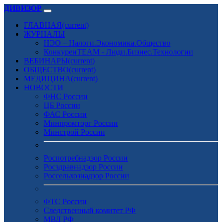
ДИВИЗОР
ГЛАВНАЯ
(current)
ЖУРНАЛЫ
НЭО – Налоги.Экономика.Общество
КонкуренTEAM - Люди.Бизнес.Технологии
ВЕБИНАРЫ
(current)
ОБЩЕСТВО
(current)
МЕДИЦИНА
(current)
НОВОСТИ
ФНС России
ЦБ России
ФАС России
Минпромторг России
Минстрой России
Роспотребнадзор России
Росздравнадзор России
Россельхознадзор России
ФТС России
Следственный комитет РФ
МВД РФ