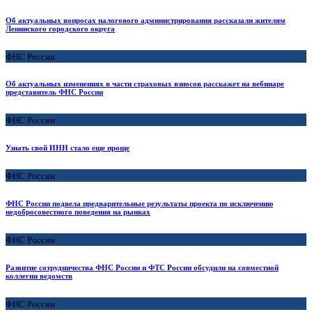
Об актуальных вопросах налогового администрирования рассказали жителям
Ленинского городского округа
ФНС России
Об актуальных изменениях в части страховых взносов расскажет на вебинаре
представитель ФНС России
ФНС России
Узнать свой ИНН стало еще проще
ФНС России
ФНС России подвела предварительные результаты проекта по исключению
недобросовестного поведения на рынках
ФНС России
Развитие сотрудничества ФНС России и ФТС России обсудили на совместной
коллегии ведомств
ФНС России