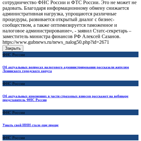
сотрудничество ФНС России и ФТС России. Это не может не
радовать. Благодаря информационному обмену снижается
административная нагрузка, упрощаются различные
процедуры, развивается открытый диалог с бизнес-
сообществом, а также оптимизируется таможенное и
налоговое администрирование», - заявил Статс-секретарь –
заместитель министра финансов РФ Алексей Сазанов.
https://www.gubnews.ru/news_nalog50.php?id=2671
Закрыть
ФНС России
Об актуальных вопросах налогового администрирования рассказали жителям
Ленинского городского округа
ФНС России
Об актуальных изменениях в части страховых взносов расскажет на вебинаре
представитель ФНС России
ФНС России
Узнать свой ИНН стало еще проще
ФНС России