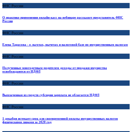
ФНС России
О практике применения онлайн-касс на вебинаре расскажет представитель ФНС
России
ФНС России
Елена Тарасова - о льготах, вычетах и налоговой базе по имущественным налогам
ФНС России
Полученные многодетным родителем доходы от продажи имущества
освобождаются от НДФЛ
ФНС России
Выплаченная из средств субсидии зарплата не облагается НДФЛ
ФНС России
1 декабря истекает срок для своевременной оплаты имущественных налогов
физическими лицами за 2020 год