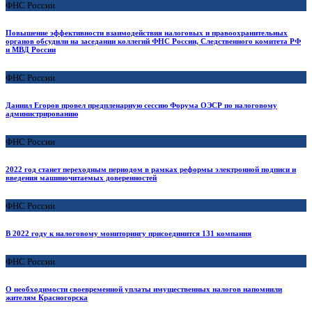
ФНС России
Повышение эффективности взаимодействия налоговых и правоохранительных
органов обсудили на заседании коллегий ФНС России, Следственного комитета РФ
и МВД России
ФНС России
Даниил Егоров провел предпленарную сессию Форума ОЭСР по налоговому
администрированию
ФНС России
2022 год станет переходным периодом в рамках реформы электронной подписи и
введения машиночитаемых доверенностей
ФНС России
В 2022 году к налоговому мониторингу присоединится 131 компания
ФНС России
О необходимости своевременной уплаты имущественных налогов напомнили
жителям Красногорска