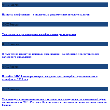
ФНС России
На пресс-конференции – о налоговых уведомлениях и уплате налогов
ФНС России
Участвовать в рассмотрении жалобы можно дистанционно
ФНС России
О льготах по налогу на прибыль организаций - на вебинаре с представителем
налогового управления
ФНС России
На сайте ФНС России размещены сведения организаций о задолженностях и
штрафах за 2020 год
ФНС России
Меморандум о взаимопонимании и техническом сотрудничестве в налоговой сфере
подписан между ФНС России и Независимым агентством государственных доходов
Греции