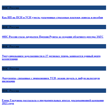
ФНС России
Как ИП на ПСН и УСН учесть уплаченные страховые платежи, взносы и пособия
ФНС России
ФНС России стала лауреатом Премии Рунета за создание облачного реестра ЗАГС
ФНС России
Урегулированием задолженности в 27 регионах теперь занимается единый центр
компетенции
ФНС России
Документы, связанные с применением УСН, можно подать в любую налоговую
инспекцию
ФНС России
Елена Глазунова рассказала о предварительных итогах декларационной кампании
2021 года