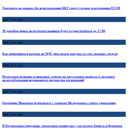
Торговать на рынках без использования ККТ смогут только плательщики ЕСХН
ФНС России
30 декабря прием налогоплательщиков будет осуществляться до 17.00
ФНС России
Как применяются вычеты по НДС при оплате покупок за счет заемных средств
ФНС России
Налоговая политика и практика: ответы на актуальные вопросы о льготном
налогообложении недвижимого имущества организаций
ФНС России
Екатерина Макарова встретилась с членами Молодежного совета управления
ФНС России
В Подмосковье продлены «налоговые каникулы» для малого бизнеса и фермеров