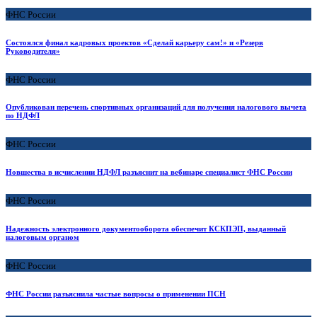
ФНС России
Состоялся финал кадровых проектов «Сделай карьеру сам!» и «Резерв
Руководителя»
ФНС России
Опубликован перечень спортивных организаций для получения налогового вычета
по НДФЛ
ФНС России
Новшества в исчислении НДФЛ разъяснит на вебинаре специалист ФНС России
ФНС России
Надежность электронного документооборота обеспечит КСКПЭП, выданный
налоговым органом
ФНС России
ФНС России разъяснила частые вопросы о применении ПСН