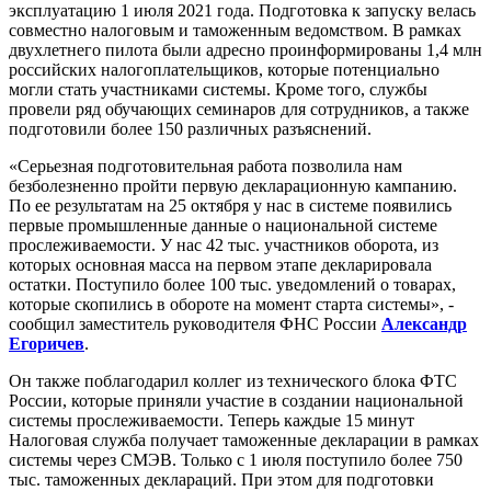
эксплуатацию 1 июля 2021 года. Подготовка к запуску велась
совместно налоговым и таможенным ведомством. В рамках
двухлетнего пилота были адресно проинформированы 1,4 млн
российских налогоплательщиков, которые потенциально
могли стать участниками системы. Кроме того, службы
провели ряд обучающих семинаров для сотрудников, а также
подготовили более 150 различных разъяснений.
«Серьезная подготовительная работа позволила нам
безболезненно пройти первую декларационную кампанию.
По ее результатам на 25 октября у нас в системе появились
первые промышленные данные о национальной системе
прослеживаемости. У нас 42 тыс. участников оборота, из
которых основная масса на первом этапе декларировала
остатки. Поступило более 100 тыс. уведомлений о товарах,
которые скопились в обороте на момент старта системы», -
сообщил заместитель руководителя ФНС России
Александр
Егоричев
.
Он также поблагодарил коллег из технического блока ФТС
России, которые приняли участие в создании национальной
системы прослеживаемости. Теперь каждые 15 минут
Налоговая служба получает таможенные декларации в рамках
системы через СМЭВ. Только с 1 июля поступило более 750
тыс. таможенных деклараций. При этом для подготовки