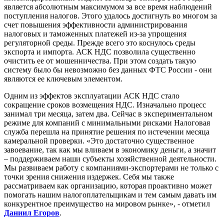
является абсолютным максимумом за все время наблюдений
поступления налогов. Этого удалось достигнуть во многом за
счет повышения эффективности администрирования
налоговых и таможенных платежей из-за упрощения
регуляторной среды. Прежде всего это коснулось среды
экспорта и импорта. АСК НДС позволила существенно
очистить ее от мошенничества. При этом создать такую
систему было бы невозможно без данных ФТС России - они
являются ее ключевым элементом.
Одним из эффектов эксплуатации АСК НДС стало
сокращение сроков возмещения НДС. Изначально процесс
занимал три месяца, затем два. Сейчас в экспериментальном
режиме для компаний с минимальными рисками Налоговая
служба перешла на принятие решения по истечении месяца
камеральной проверки. «Это достаточно существенное
завоевание, так как мы вливаем в экономику деньги, а значит
– поддерживаем наши субъекты хозяйственной деятельности.
Мы развиваем работу с компаниями-экспортерами не только с
точки зрения снижения издержек. Себя мы также
рассматриваем как организацию, которая проактивно может
помогать нашим налогоплательщикам и тем самым давать им
конкурентное преимущество на мировом рынке», - отметил
Даниил Егоров
.