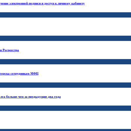
чение электронной подписи и доступ к личному кабинету
и Росреестра
ногорска сотрудникам МФЦ
лга больше чем за предыдущие два года