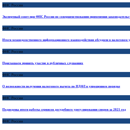
ФНС России
Экспертный совет при ФНС России по совершенствованию применения законодательств
ФНС России
Итоги межведомственного информационного взаимодействия обсудили в налоговом 
ФНС России
Приглашаем принять участие в публичных слушаниях
ФНС России
О возможности получения налогового вычета по НДФЛ в упрощенном порядке
ФНС России
Подведены итоги работы сервисов досудебного урегулирования споров за 2021 год
ФНС России