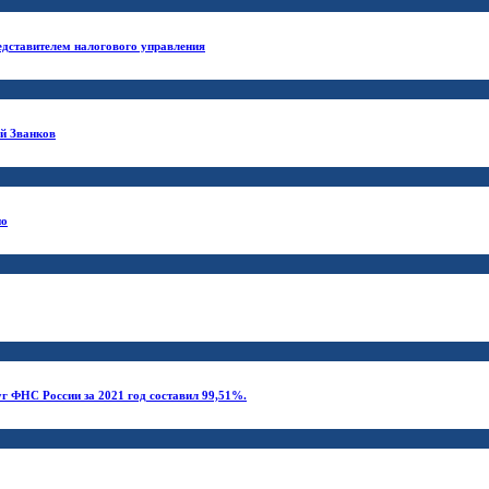
едставителем налогового управления
ий Званков
ио
г ФНС России за 2021 год составил 99,51%.