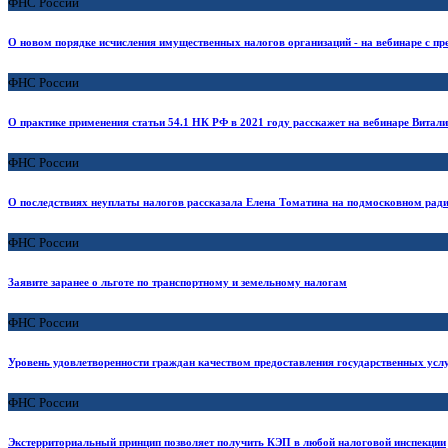
ФНС России
О новом порядке исчисления имущественных налогов организаций - на вебинаре с пр
ФНС России
О практике применения статьи 54.1 НК РФ в 2021 году расскажет на вебинаре Витал
ФНС России
О последствиях неуплаты налогов рассказала Елена Томатина на подмосковном рад
ФНС России
Заявите заранее о льготе по транспортному и земельному налогам
ФНС России
Уровень удовлетворенности граждан качеством предоставления государственных услу
ФНС России
Экстерриториальный принцип позволяет получить КЭП в любой налоговой инспекции