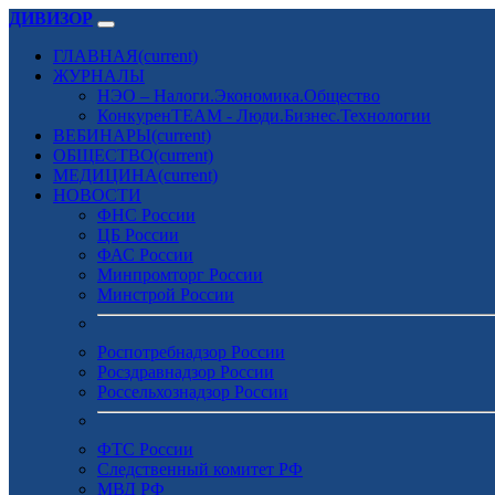
ДИВИЗОР
ГЛАВНАЯ
(current)
ЖУРНАЛЫ
НЭО – Налоги.Экономика.Общество
КонкуренTEAM - Люди.Бизнес.Технологии
ВЕБИНАРЫ
(current)
ОБЩЕСТВО
(current)
МЕДИЦИНА
(current)
НОВОСТИ
ФНС России
ЦБ России
ФАС России
Минпромторг России
Минстрой России
Роспотребнадзор России
Росздравнадзор России
Россельхознадзор России
ФТС России
Следственный комитет РФ
МВД РФ