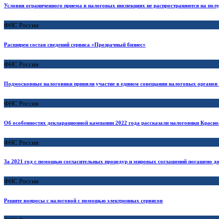
Условия ограниченного приема в налоговых инспекциях не распространяются на полу
ФНС России
Расширен состав сведений сервиса «Прозрачный бизнес»
ФНС России
Подмосковные налоговики приняли участие в едином совещании налоговых органов 
ФНС России
Об особенностях декларационной кампании 2022 года рассказали налоговики Крас
ФНС России
За 2021 год с помощью согласительных процедур и мировых соглашений погашено до
ФНС России
Решите вопросы с налоговой с помощью электронных сервисов