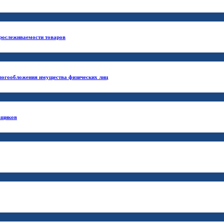
прослеживаемости товаров
логообложения имущества физических лиц
ьщиков