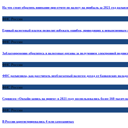
На что стоит обратить внимание при отчете по налогу на прибыль за 2021 год разъяс
ФНС России
Единый налоговый платеж позволит избежать ошибок, приводящих к невыясненным
ФНС России
Заблаговременно обратитесь в налоговые органы за получением электронной подпис
ФНС России
ФНС разъяснила, как рассчитать необлагаемый налогом доход от банковских вклад
ФНС России
Сервисом «Онлайн-запись на прием» в 2021 году воспользовались более 160 тысяч 
ФНС России
В России зарегистрировались 4 млн самозанятых