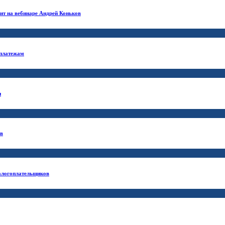
нит на вебинаре Андрей Коньков
 платежам
и
ов
налогоплательщиков