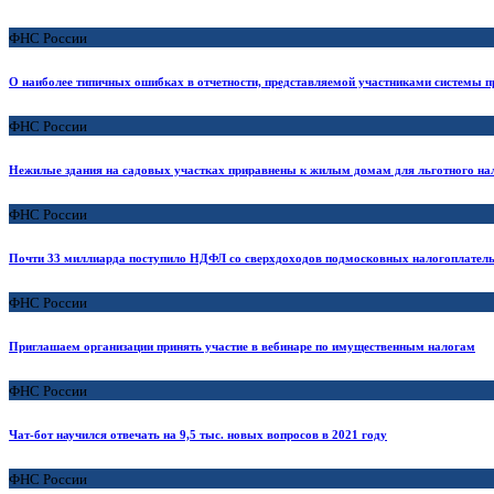
ФНС России
О наиболее типичных ошибках в отчетности, представляемой участниками системы 
ФНС России
Нежилые здания на садовых участках приравнены к жилым домам для льготного на
ФНС России
Почти 33 миллиарда поступило НДФЛ со сверхдоходов подмосковных налогоплател
ФНС России
Приглашаем организации принять участие в вебинаре по имущественным налогам
ФНС России
Чат-бот научился отвечать на 9,5 тыс. новых вопросов в 2021 году
ФНС России