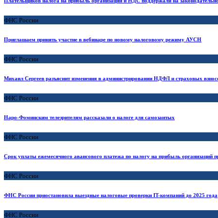
Плательщиков налога на прибыль организаций и НДС поддержали на законодательн
ФНС России
Приглашаем принять участие в вебинаре по новому налоговому режиму АУСН
ФНС России
Михаил Сергеев разъяснит изменения в администрировании НДФЛ и страховых взнос
ФНС России
Наро-Фоминским телезрителям рассказали о налоге для самозантых
ФНС России
Срок уплаты ежемесячного авансового платежа по налогу на прибыль организаций п
ФНС России
ФНС России приостановила выездные налоговые проверки IT-компаний до 2025 года
ФНС России