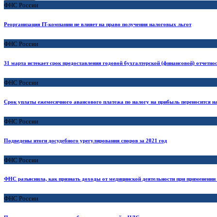
ФНС России
Реорганизация IT-компании не влияет на право получения налоговых льгот
ФНС России
31 марта истекает срок предоставления годовой бухгалтерской (финансовой) отчетно
ФНС России
Срок уплаты ежемесячного авансового платежа по налогу на прибыль переносится на
ФНС России
Подведены итоги досудебного урегулирования споров за 2021 год
ФНС России
ФНС разъяснила, как признать доходы от медицинской деятельности при применении 
ФНС России