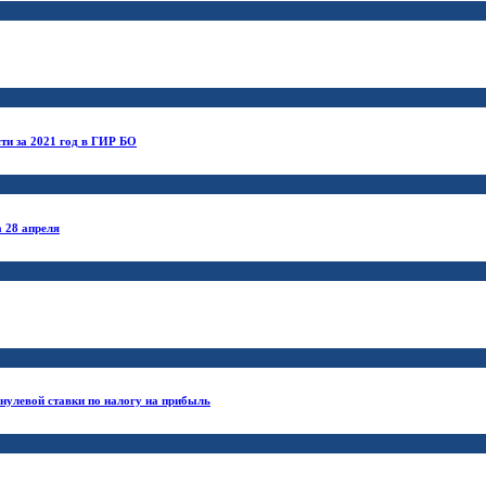
сти за 2021 год в ГИР БО
 28 апреля
нулевой ставки по налогу на прибыль