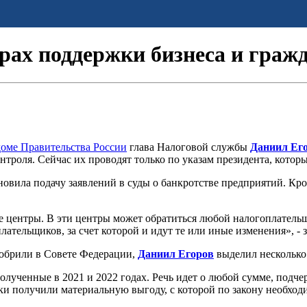
рах поддержки бизнеса и граж
доме Правительства России
глава Налоговой службы
Даниил Ег
троля. Сейчас их проводят только по указам президента, кото
вила подачу заявлений в суды о банкротстве предприятий. Кром
 центры. В эти центры может обратиться любой налогоплательщи
лательщиков, за счет которой и идут те или иные изменения», -
добрили в Совете Федерации,
Даниил Егоров
выделил несколько
лученные в 2021 и 2022 годах. Речь идет о любой сумме, подчер
 получили материальную выгоду, с которой по закону необходим