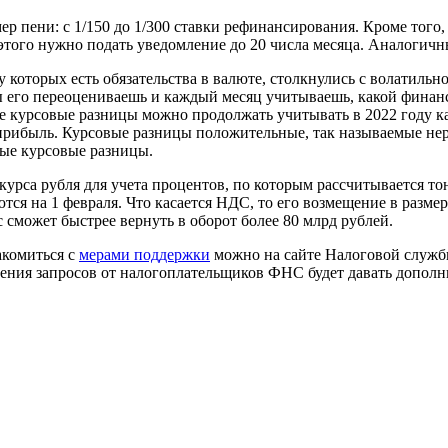
змер пени: с 1/150 до 1/300 ставки рефинансирования. Кроме тог
 этого нужно подать уведомление до 20 числа месяца. Аналогич
у которых есть обязательства в валюте, столкнулись с волатильн
 ты его переоцениваешь и каждый месяц учитываешь, какой финан
ые курсовые разницы можно продолжать учитывать в 2022 году к
 прибыль. Курсовые разницы положительные, так называемые нер
ные курсовые разницы.
курса рубля для учета процентов, по которым рассчитывается то
тся на 1 февраля. Что касается НДС, то его возмещение в разме
с сможет быстрее вернуть в оборот более 80 млрд рублей.
акомиться с
мерами поддержки
можно на сайте Налоговой служб
вления запросов от налогоплательщиков ФНС будет давать допол