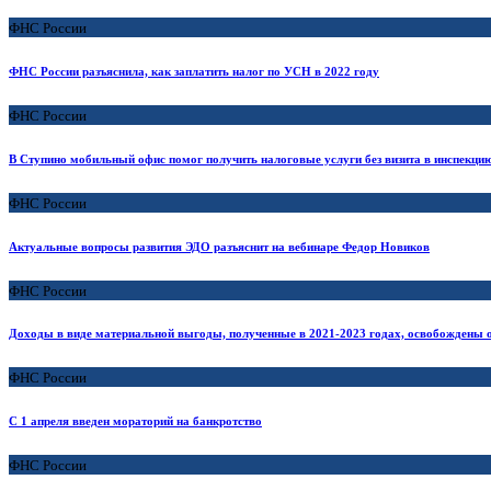
ФНС России
ФНС России разъяснила, как заплатить налог по УСН в 2022 году
ФНС России
В Ступино мобильный офис помог получить налоговые услуги без визита в инспекци
ФНС России
Актуальные вопросы развития ЭДО разъяснит на вебинаре Федор Новиков
ФНС России
Доходы в виде материальной выгоды, полученные в 2021-2023 годах, освобождены
ФНС России
С 1 апреля введен мораторий на банкротство
ФНС России