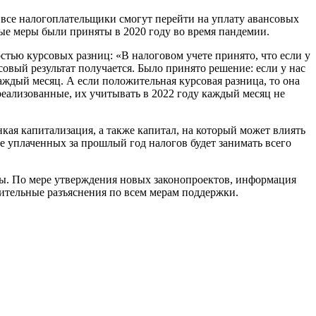
о, все налогоплательщики смогут перейти на уплату авансовых
ные меры были приняты в 2020 году во время пандемии.
остью курсовых разниц: «В налоговом учете принято, что если у
совый результат получается. Было принято решение: если у нас
аждый месяц. А если положительная курсовая разница, то она
еализованные, их учитывать в 2022 году каждый месяц не
нкая капитализация, а также капитал, на который может влиять
ре уплаченных за прошлый год налогов будет занимать всего
ы. По мере утверждения новых законопроектов, информация
нительные разъяснения по всем мерам поддержки.