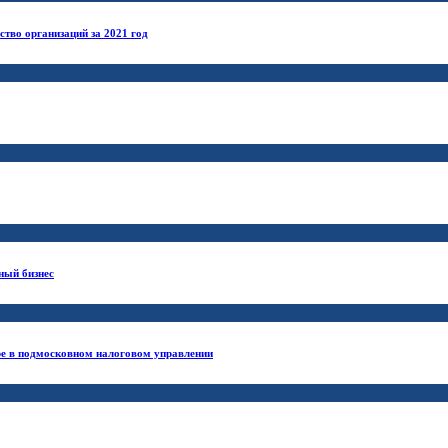
тво организаций за 2021 год
ный бизнес
ре в подмосковном налоговом управлении