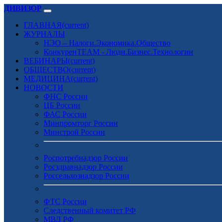
ДИВИЗОР
ГЛАВНАЯ
(current)
ЖУРНАЛЫ
НЭО – Налоги.Экономика.Общество
КонкуренTEAM - Люди.Бизнес.Технологии
ВЕБИНАРЫ
(current)
ОБЩЕСТВО
(current)
МЕДИЦИНА
(current)
НОВОСТИ
ФНС России
ЦБ России
ФАС России
Минпромторг России
Минстрой России
Роспотребнадзор России
Росздравнадзор России
Россельхознадзор России
ФТС России
Следственный комитет РФ
МВД РФ