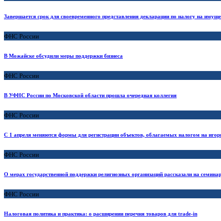
Завершается срок для своевременного представления декларации по налогу на имущес
ФНС России
В Можайске обсудили меры поддержки бизнеса
ФНС России
В УФНС России по Московской области прошла очередная коллегия
ФНС России
С 1 апреля меняются формы для регистрации объектов, облагаемых налогом на игор
ФНС России
О мерах государственной поддержки религиозных организаций рассказали на семина
ФНС России
Налоговая политика и практика: о расширении перечня товаров для trade-in