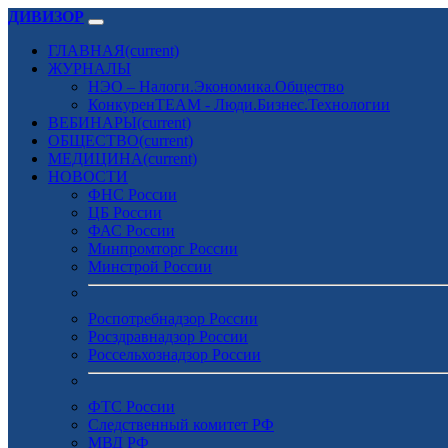
ДИВИЗОР
ГЛАВНАЯ
(current)
ЖУРНАЛЫ
НЭО – Налоги.Экономика.Общество
КонкуренTEAM - Люди.Бизнес.Технологии
ВЕБИНАРЫ
(current)
ОБЩЕСТВО
(current)
МЕДИЦИНА
(current)
НОВОСТИ
ФНС России
ЦБ России
ФАС России
Минпромторг России
Минстрой России
Роспотребнадзор России
Росздравнадзор России
Россельхознадзор России
ФТС России
Следственный комитет РФ
МВД РФ