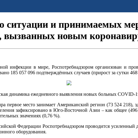
 ситуации и принимаемых ме
й, вызванных новым коронавир
сной инфекции в мире, Роспотребнадзором организован и про
ано 185 057 096 подтверждённых случаев (прирост за сутки 468 
ская динамика ежедневного выявления
новых больных COVID-19
а первое место занимает Американский регион (73 524 218), з
еления зафиксировано в Юго-Восточной Азии – как общее (4961,9
ельных значениях (0,76 %).
оссийской Федерации Роспотребнадзором проводится усиленный
онного оборудования.