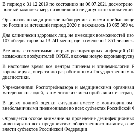
В период с 31.12.2019 по состоянию на 06.07.2021 досмотрено
полный комплекс мер, позволивший не допустить осложнений
Организовано медицинское наблюдение за всеми прибывающим
по России за истекший период 2020 г. находилось 13 065 389 че
Для клинически здоровых лиц, не имеющих возможностей изол
107 обсерваторов на 13 241 место, где размещено 1 851 человек.
Все лица с симптомами острых респираторных инфекций (ОР
возможных возбудителей ОРВИ, включая новую коронавирусн
В настоящее время все центры гигиены и эпидемиологии Ро
коронавируса, оперативно разработанными Государственным н
диагностики.
Учреждениями Роспотребнадзора и медицинскими организаци
материале от людей, в том числе из числа прибывших из стра
В целях полной оценки ситуации вместе с мониторингом 
внебольничными пневмониями во всех субъектах Российской Ф
Обращается особое внимание на проведение дезинфекционных
инвентаря во всех предприятиях общественного питания, о 
власти субъектов Российской Федерации.