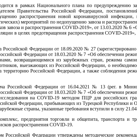
одится в рамках Национального плана по предупреждению за
ателем Правительства Российской Федерации, постановлений
ущению распространения новой коронавирусной инфекции, 
ических) мероприятий по недопущению завоза и распростране
ков завоза и распространения COVID-2019», от 13.03.2020 № 6 
оляции в целях предотвращения распространения COVID-2019»,
а Российской Федерации от 18.09.2020 № 27 (зарегистрирован
 Российской Федерации от 18.03.2020 № 7 «Об обеспечении реж
нами, возвращающимися из зарубежных стран, режима самоиз
ботников, выезжающих из Российской Федерации, о необходим
на территорию Российской Федерации, а также соблюдения режи
рача Российской Федерации от 16.04.2021 № 13 (рег. в Мин
 Российской Федерации от 18.03.2020 № 7 «Об обеспечении реж
 исследования на COVID-19 методом ПЦР для российских гра
сийской Федерации, прибывающих из Турецкой Республики и О
рубежные страны, указанные требования вступили в силу 21.04.
мплекс, предприятия торговли и общепита, транспорта и тра
рисков распространения COVID-19.
ом Российской Федерации утверждены методические рекоменда