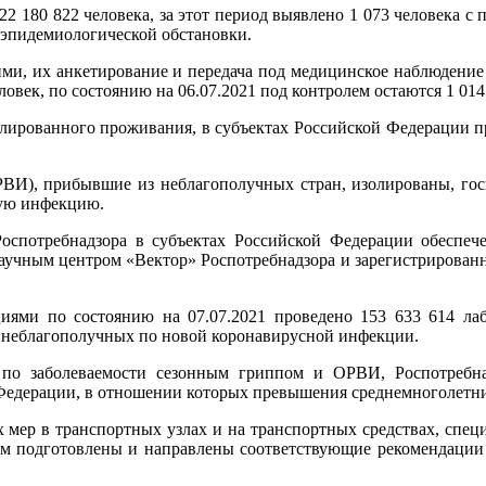
 22 180 822 человека, за этот период выявлено 1 073 человека 
 эпидемиологической обстановки.
и, их анкетирование и передача под медицинское наблюдение
ловек, по состоянию на 06.07.2021 под контролем остаются 1 014
ированного проживания, в субъектах Российской Федерации пред
ВИ), прибывшие из неблагополучных стран, изолированы, госп
ую инфекцию.
спотребнадзора в субъектах Российской Федерации обеспече
аучным центром «Вектор» Роспотребнадзора и зарегистрирован
ями по состоянию на 07.07.2021 проведено 153 633 614 лаб
н, неблагополучных по новой коронавирусной инфекции.
по заболеваемости сезонным гриппом и ОРВИ, Роспотребнад
едерации, в отношении которых превышения среднемноголетних
 мер в транспортных узлах и на транспортных средствах, спец
чем подготовлены и направлены соответствующие рекомендации 