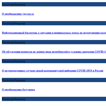
Роспотребнадзор
О профилактике укусов ос
Роспотребнадзор
Информационный бюллетень о ситуации и принимаемых мерах по недопущению расп
Роспотребнадзор
Об обсуждении вопросов по защите прав потребителей в условиях пандемии COVID
Роспотребнадзор
О подтвержденных случаях новой коронавирусной инфекции COVID-2019 в России
Роспотребнадзор
О профилактике ботулизма
Роспотребнадзор