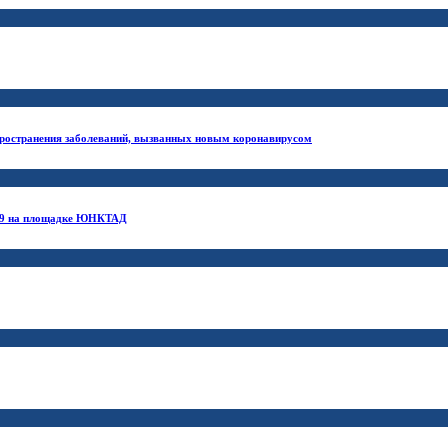
ространения заболеваний, вызванных новым коронавирусом
-19 на площадке ЮНКТАД