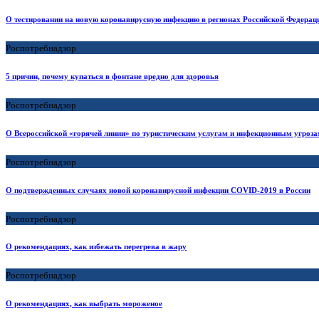
О тестировании на новую коронавирусную инфекцию в регионах Российской Федерац
Роспотребнадзор
5 причин, почему купаться в фонтане вредно для здоровья
Роспотребнадзор
О Всероссийской «горячей линии» по туристическим услугам и инфекционным угроза
Роспотребнадзор
О подтвержденных случаях новой коронавирусной инфекции COVID-2019 в России
Роспотребнадзор
О рекомендациях, как избежать перегрева в жару
Роспотребнадзор
О рекомендациях, как выбрать мороженое