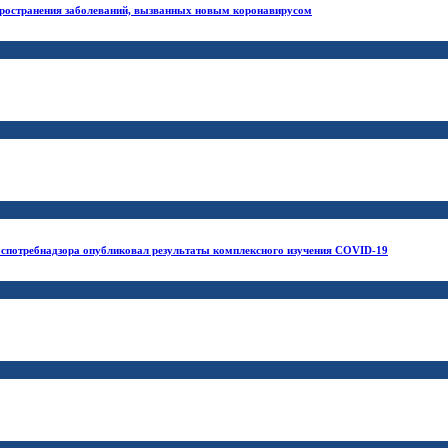
ространения заболеваний, вызванных новым коронавирусом
спотребнадзора опубликовал результаты комплексного изучения COVID-19