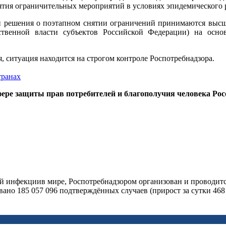
нятия ограничительных мероприятий в условиях эпидемического
и решения о поэтапном снятии ограничений принимаются выс
ственной власти субъектов Российской Федерации) на осно
 ситуация находится на строгом контроле Роспотребнадзора.
транах
ере защиты прав потребителей и благополучия человека Ро
ой инфекциив мире, Роспотребнадзором организован и проводи
ано 185 057 096 подтверждённых случаев (прирост за сутки 468 0