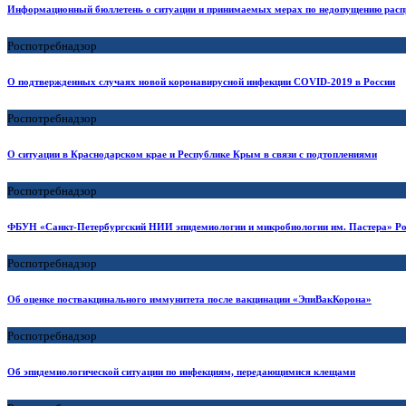
Информационный бюллетень о ситуации и принимаемых мерах по недопущению расп
Роспотребнадзор
О подтвержденных случаях новой коронавирусной инфекции COVID-2019 в России
Роспотребнадзор
О ситуации в Краснодарском крае и Республике Крым в связи с подтоплениями
Роспотребнадзор
ФБУН «Санкт-Петербургский НИИ эпидемиологии и микробиологии им. Пастера» Ро
Роспотребнадзор
Об оценке поствакцинального иммунитета после вакцинации «ЭпиВакКорона»
Роспотребнадзор
Об эпидемиологической ситуации по инфекциям, передающимися клещами