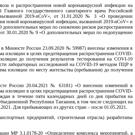
воза и распространения новой коронавирусной инфекции на
 Главного государственного санитарного врача Российской
вызванной 2019-nCoV», от 31.01.2020 № 3 «О проведении
ния новой коронавирусной инфекции, вызванной 2019-nCoV» и
«О дополнительных мерах по снижению рисков распространения
 от 30.01.2020 № 9 «О дополнительных мерах по недопущению
о в Минюсте России 23.09.2020 № 59987) внесены изменения в
има изоляции в целях предотвращения распространения COVID-
оляции до получения результатов тестирования на COVI-19
ости лабораторных исследований на COVID-19 методом ПЦР в
ма изоляции по месту жительства (пребывания) до получения
юсте России 20.04.2021 № 63181) «О внесении изменений в
има изоляции в целях предотвращения распространения COVID-
ждан в течение пяти календарных дней со дня прибытия на
бъединенной Республики Танзания, в том числе следующих на
2021. Для прибывающих из других стран – после 01.05.2021.
нспортных предприятий, строительная отрасль) разработаны
ции МР 3.1.0178-20 «Определение комплекса мероприятий, а