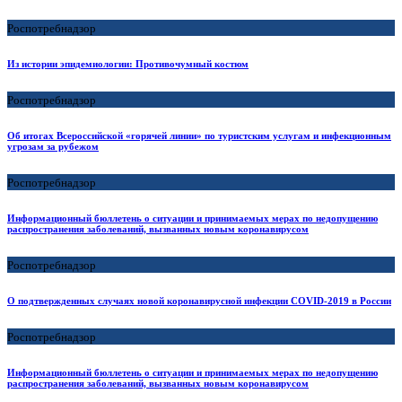
Роспотребнадзор
Из истории эпидемиологии: Противочумный костюм
Роспотребнадзор
Об итогах Всероссийской «горячей линии» по туристским услугам и инфекционным
угрозам за рубежом
Роспотребнадзор
Информационный бюллетень о ситуации и принимаемых мерах по недопущению
распространения заболеваний, вызванных новым коронавирусом
Роспотребнадзор
О подтвержденных случаях новой коронавирусной инфекции COVID-2019 в России
Роспотребнадзор
Информационный бюллетень о ситуации и принимаемых мерах по недопущению
распространения заболеваний, вызванных новым коронавирусом