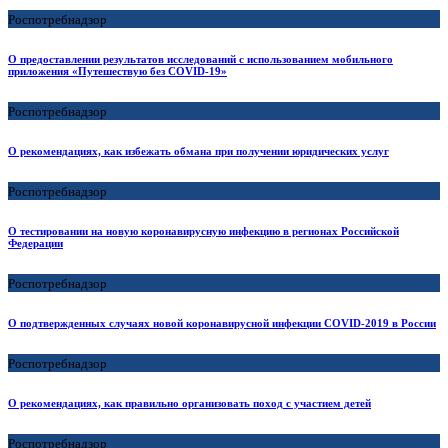
Роспотребнадзор
О предоставлении результатов исследований с использованием мобильного
приложения «Путешествую без COVID-19»
Роспотребнадзор
О рекомендациях, как избежать обмана при получении юридических услуг
Роспотребнадзор
О тестировании на новую коронавирусную инфекцию в регионах Российской
Федерации
Роспотребнадзор
О подтвержденных случаях новой коронавирусной инфекции COVID-2019 в России
Роспотребнадзор
О рекомендациях, как правильно организовать поход с участием детей
Роспотребнадзор