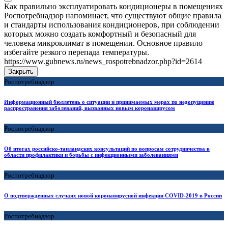
Как правильно эксплуатировать кондиционеры в помещениях
Роспотребнадзор напоминает, что существуют общие правила
и стандарты использования кондиционеров, при соблюдении
которых можно создать комфортный и безопасный для
человека микроклимат в помещении. Основное правило
избегайте резкого перепада температуры.
https://www.gubnews.ru/news_rospotrebnadzor.php?id=2614
Закрыть
Роспотребнадзор
Информационный бюллетень о ситуации и принимаемых мерах по недопущению
распространения заболеваний, вызванных новым коронавирусом
Роспотребнадзор
Об итогах российско-таиландских консультаций по вопросам сотрудничества в
области профилактики и борьбы с инфекционными заболеваниями
Роспотребнадзор
О подтвержденных случаях новой коронавирусной инфекции COVID-2019 в России
Роспотребнадзор