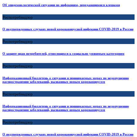
Об эпидемиологической ситуации по инфекциям, передающимися клещами
Роспотребнадзор
О подтвержденных случаях новой коронавирусной инфекции COVID-2019 в России
Роспотребнадзор
О защите прав потребителей, относящихся к социально уязвимым категориям
Роспотребнадзор
Информационный бюллетень о ситуации и принимаемых мерах по недопущению
распространения заболеваний, вызванных новым коронавирусом
Роспотребнадзор
Информационный бюллетень о ситуации и принимаемых мерах по недопущению
распространения заболеваний, вызванных новым коронавирусом
Роспотребнадзор
О подтвержденных случаях новой коронавирусной инфекции COVID-2019 в России