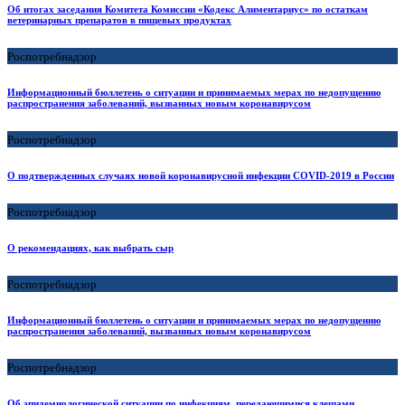
Об итогах заседания Комитета Комиссии «Кодекс Алиментариус» по остаткам
ветеринарных препаратов в пищевых продуктах
Роспотребнадзор
Информационный бюллетень о ситуации и принимаемых мерах по недопущению
распространения заболеваний, вызванных новым коронавирусом
Роспотребнадзор
О подтвержденных случаях новой коронавирусной инфекции COVID-2019 в России
Роспотребнадзор
О рекомендациях, как выбрать сыр
Роспотребнадзор
Информационный бюллетень о ситуации и принимаемых мерах по недопущению
распространения заболеваний, вызванных новым коронавирусом
Роспотребнадзор
Об эпидемиологической ситуации по инфекциям, передающимися клещами