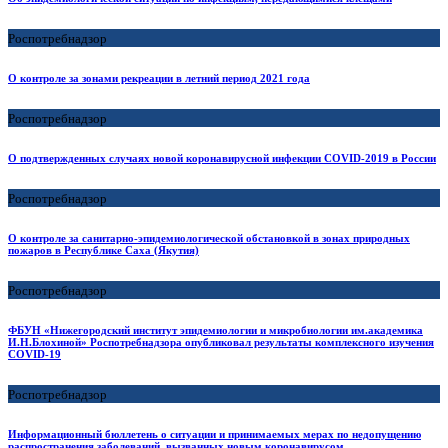
Роспотребнадзор
О контроле за зонами рекреации в летний период 2021 года
Роспотребнадзор
О подтвержденных случаях новой коронавирусной инфекции COVID-2019 в России
Роспотребнадзор
О контроле за санитарно-эпидемиологической обстановкой в зонах природных
пожаров в Республике Саха (Якутия)
Роспотребнадзор
ФБУН «Нижегородский институт эпидемиологии и микробиологии им.академика
И.Н.Блохиной» Роспотребнадзора опубликовал результаты комплексного изучения
COVID-19
Роспотребнадзор
Информационный бюллетень о ситуации и принимаемых мерах по недопущению
распространения заболеваний, вызванных новым коронавирусом