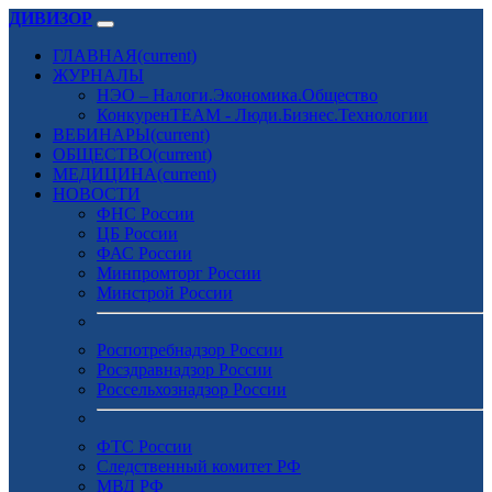
ДИВИЗОР
ГЛАВНАЯ
(current)
ЖУРНАЛЫ
НЭО – Налоги.Экономика.Общество
КонкуренTEAM - Люди.Бизнес.Технологии
ВЕБИНАРЫ
(current)
ОБЩЕСТВО
(current)
МЕДИЦИНА
(current)
НОВОСТИ
ФНС России
ЦБ России
ФАС России
Минпромторг России
Минстрой России
Роспотребнадзор России
Росздравнадзор России
Россельхознадзор России
ФТС России
Следственный комитет РФ
МВД РФ