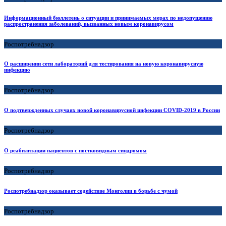
Информационный бюллетень о ситуации и принимаемых мерах по недопущению
распространения заболеваний, вызванных новым коронавирусом
Роспотребнадзор
О расширении сети лабораторий для тестирования на новую коронавирусную
инфекцию
Роспотребнадзор
О подтвержденных случаях новой коронавирусной инфекции COVID-2019 в России
Роспотребнадзор
О реабилитации пациентов с постковидным синдромом
Роспотребнадзор
Роспотребнадзор оказывает содействие Монголии в борьбе с чумой
Роспотребнадзор