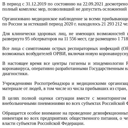
В период с 31.12.2019 по состоянию на 22.09.2021 досмотрен
полный комплекс мер, позволивший не допустить осложнений
Организовано медицинское наблюдение за всеми прибывающим
по России за истекший период 2020 г. находилось 21 293 212 че
Для клинически здоровых лиц, не имеющих возможностей из
развернуто 95 обсерваторов на 11 556 мест, где размещено 1 718
Все лица с симптомами острых респираторных инфекций (ОР
возможных возбудителей ОРВИ, включая новую коронавирусн
В настоящее время все центры гигиены и эпидемиологии Ро
коронавируса, оперативно разработанными Государственным н
диагностики.
Учреждениями Роспотребнадзора и медицинскими организаци
материале от людей, в том числе из числа прибывших из стра
В целях полной оценки ситуации вместе с мониторингом 
внебольничными пневмониями во всех субъектах Российской Ф
Обращается особое внимание на проведение дезинфекционных
инвентаря во всех предприятиях общественного питания, о 
власти субъектов Российской Федерации.