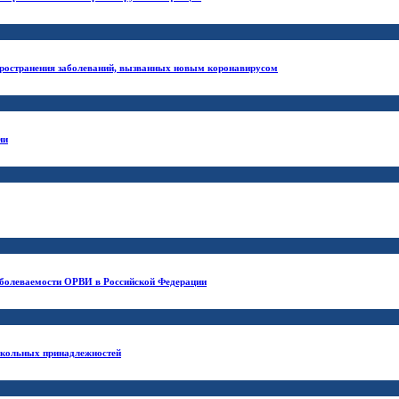
ространения заболеваний, вызванных новым коронавирусом
ии
заболеваемости ОРВИ в Российской Федерации
 школьных принадлежностей