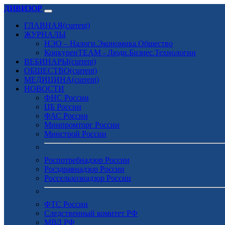
ДИВИЗОР
ГЛАВНАЯ
(current)
ЖУРНАЛЫ
НЭО – Налоги.Экономика.Общество
КонкуренTEAM - Люди.Бизнес.Технологии
ВЕБИНАРЫ
(current)
ОБЩЕСТВО
(current)
МЕДИЦИНА
(current)
НОВОСТИ
ФНС России
ЦБ России
ФАС России
Минпромторг России
Минстрой России
Роспотребнадзор России
Росздравнадзор России
Россельхознадзор России
ФТС России
Следственный комитет РФ
МВД РФ