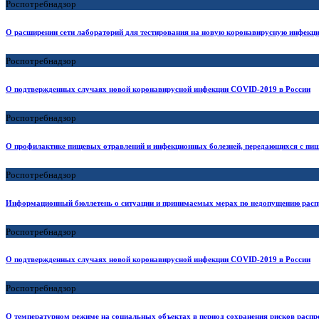
Роспотребнадзор
О расширении сети лабораторий для тестирования на новую коронавирусную инфекц
Роспотребнадзор
О подтвержденных случаях новой коронавирусной инфекции COVID-2019 в России
Роспотребнадзор
О профилактике пищевых отравлений и инфекционных болезней, передающихся с пи
Роспотребнадзор
Информационный бюллетень о ситуации и принимаемых мерах по недопущению расп
Роспотребнадзор
О подтвержденных случаях новой коронавирусной инфекции COVID-2019 в России
Роспотребнадзор
О температурном режиме на социальных объектах в период сохранения рисков расп