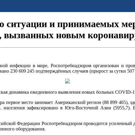
 ситуации и принимаемых ме
й, вызванных новым коронавир
сной инфекции в мире, Роспотребнадзором организован и про
ано 230 609 245 подтверждённых случаев (прирост за сутки 507 
ская динамика ежедневного выявления
новых больных COVID-19
а первое место занимает Американский регион (88 899 465), зде
ыс. населения зафиксировано в Юго-Восточной Азии (5955,7).
оссийской Федерации Роспотребнадзором проводится усиленный
онного оборудования.