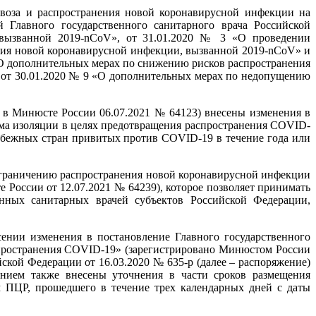
воза и распространения новой коронавирусной инфекции на
 Главного государственного санитарного врача Российской
вызванной 2019-nCoV», от 31.01.2020 № 3 «О проведении
ния новой коронавирусной инфекции, вызванной 2019-nCoV» и
«О дополнительных мерах по снижению рисков распространения
 от 30.01.2020 № 9 «О дополнительных мерах по недопущению
о в Минюсте России 06.07.2021 № 64123) внесены изменения в
има изоляции в целях предотвращения распространения COVID-
убежных стран привитых против COVID-19 в течение года или
 ограничению распространения новой коронавирусной инфекции
России от 12.07.2021 № 64239), которое позволяет принимать
нных санитарных врачей субъектов Российской Федерации,
ении изменения в постановление Главного государственного
спространения COVID-19» (зарегистрировано Минюстом России
ской Федерации от 16.03.2020 № 635-р (далее – распоряжение)
ием также внесены уточнения в части сроков размещения
 ПЦР, прошедшего в течение трех календарных дней с даты