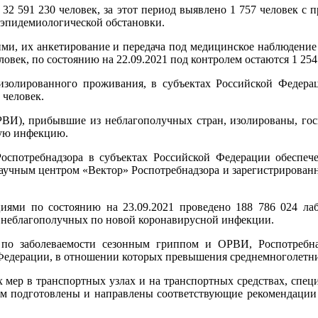
о 32 591 230 человек, за этот период выявлено 1 757 человек с
 эпидемиологической обстановки.
и, их анкетирование и передача под медицинское наблюдение
ловек, по состоянию на 22.09.2021 под контролем остаются 1 254
олированного проживания, в субъектах Российской Федераци
 человек.
ВИ), прибывшие из неблагополучных стран, изолированы, госп
ую инфекцию.
спотребнадзора в субъектах Российской Федерации обеспече
аучным центром «Вектор» Роспотребнадзора и зарегистрирован
ями по состоянию на 23.09.2021 проведено 188 786 024 лаб
н, неблагополучных по новой коронавирусной инфекции.
по заболеваемости сезонным гриппом и ОРВИ, Роспотребнад
едерации, в отношении которых превышения среднемноголетних
 мер в транспортных узлах и на транспортных средствах, спец
чем подготовлены и направлены соответствующие рекомендации 