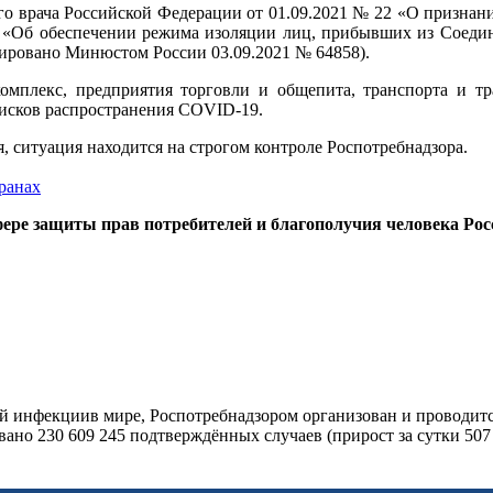
го врача Российской Федерации от 01.09.2021 № 22 «О признан
43 «Об обеспечении режима изоляции лиц, прибывших из Соеди
ировано Минюстом России 03.09.2021 № 64858).
мплекс, предприятия торговли и общепита, транспорта и тра
рисков распространения COVID-19.
 ситуация находится на строгом контроле Роспотребнадзора.
ранах
ере защиты прав потребителей и благополучия человека Ро
ой инфекциив мире, Роспотребнадзором организован и проводи
ано 230 609 245 подтверждённых случаев (прирост за сутки 507 5