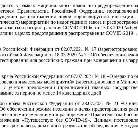
одится в рамках Национального плана по предупреждению за
ателем Правительства Российской Федерации, постановлений
ущению распространения новой коронавирусной инфекции, 
ических) мероприятий по недопущению завоза и распростране
ков завоза и распространения COVID-2019», от 13.03.2020 № 6 
оляции в целях предотвращения распространения COVID-2019»,
а Российской Федерации от 02.07.2021 № 17 (зарегистрирован
 Российской Федерации от 18.03.2020 № 7 «Об обеспечении реж
 тестирования для российских граждан при возвращении из зар
о врача Российской Федерации от 07.07.2021 № 18 «О мерах по
роведения массовых мероприятий» (зарегистрировано в Минюсте 
 с учетом предложений (предписаний) главных государстве
амике за период не менее 14 календарных дней.
ного врача Российской Федерации от 28.07.2021 № 21 «О внес
 «Об обеспечении режима изоляции в целях предотвращения ра
с внесенными изменениями в распоряжение Правительства Россий
ложения «Путешествую без COVID-19». Данным постановлен
етырех календарных дней результатов обследования методом