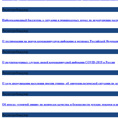
Роспотребнадзор
Информационный бюллетень о ситуации и принимаемых мерах по недопущению расп
Роспотребнадзор
О тестировании на новую коронавирусную инфекцию в регионах Российской Федерац
Роспотребнадзор
О подтвержденных случаях новой коронавирусной инфекции COVID-2019 в России
Роспотребнадзор
О ходе иммунизации населения против гриппа, об эпидемиологической ситуации по 
Роспотребнадзор
Об итогах «горячей линии» по вопросам качества и безопасности детских товаров и
Роспотребнадзор