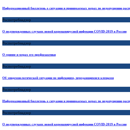
Информационный бюллетень о ситуации и принимаемых мерах по недопущению расп
Роспотребнадзор
О подтвержденных случаях новой коронавирусной инфекции COVID-2019 в России
Роспотребнадзор
О гриппе и мерах его профилактики
Роспотребнадзор
Об эпидемиологической ситуации по инфекциям, передающимися клещами
Роспотребнадзор
Информационный бюллетень о ситуации и принимаемых мерах по недопущению расп
Роспотребнадзор
О подтвержденных случаях новой коронавирусной инфекции COVID-2019 в России