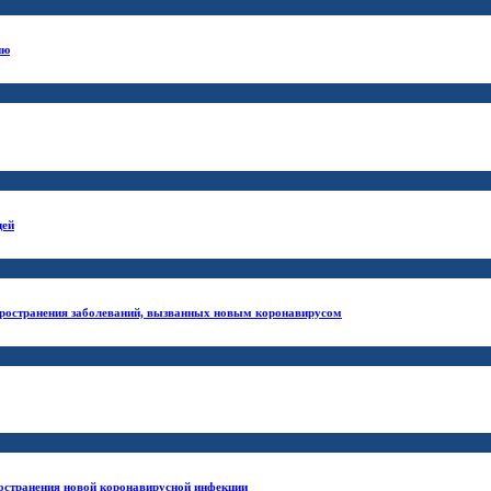
ию
щей
ространения заболеваний, вызванных новым коронавирусом
ространения новой коронавирусной инфекции