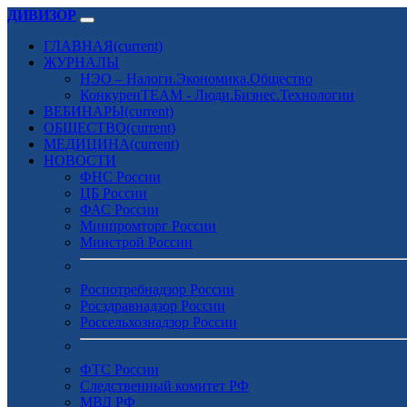
ДИВИЗОР
ГЛАВНАЯ
(current)
ЖУРНАЛЫ
НЭО – Налоги.Экономика.Общество
КонкуренTEAM - Люди.Бизнес.Технологии
ВЕБИНАРЫ
(current)
ОБЩЕСТВО
(current)
МЕДИЦИНА
(current)
НОВОСТИ
ФНС России
ЦБ России
ФАС России
Минпромторг России
Минстрой России
Роспотребнадзор России
Росздравнадзор России
Россельхознадзор России
ФТС России
Следственный комитет РФ
МВД РФ