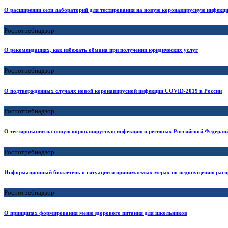
О расширении сети лабораторий для тестирования на новую коронавирусную инфекц
Роспотребнадзор
О рекомендациях, как избежать обмана при получении юридических услуг
Роспотребнадзор
О подтвержденных случаях новой коронавирусной инфекции COVID-2019 в России
Роспотребнадзор
О тестировании на новую коронавирусную инфекцию в регионах Российской Федерац
Роспотребнадзор
Информационный бюллетень о ситуации и принимаемых мерах по недопущению расп
Роспотребнадзор
О принципах формирования меню здорового питания для школьников