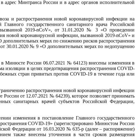
в адрес Минтранса России и в адрес органов исполнительной
воза и распространения новой коронавирусной инфекции на
 Главного государственного санитарного врача Российской
вызванной 2019-nCoV», от 31.01.2020 № 3 «О проведении
ния новой коронавирусной инфекции, вызванной 2019-nCoV» и
«О дополнительных мерах по снижению рисков распространения
 от 30.01.2020 № 9 «О дополнительных мерах по недопущению
о в Минюсте России 06.07.2021 № 64123) внесены изменения в
има изоляции в целях предотвращения распространения COVID-
убежных стран привитых против COVID-19 в течение года или
 ограничению распространения новой коронавирусной инфекции
России от 12.07.2021 № 64239), которое позволяет принимать
нных санитарных врачей субъектов Российской Федерации,
ении изменения в постановление Главного государственного
спространения COVID-19» (зарегистрировано Минюстом России
ской Федерации от 16.03.2020 № 635-р (далее – распоряжение)
ием также внесены уточнения в части сроков размещения