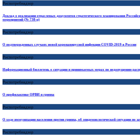
Роспотребнадзор
Доклад о реализации отраслевых документов стратегического планирования Российс
мероприятий (№ 738-р)
Роспотребнадзор
О подтвержденных случаях новой коронавирусной инфекции COVID-2019 в России
Роспотребнадзор
Информационный бюллетень о ситуации и принимаемых мерах по недопущению расп
Роспотребнадзор
О профилактике ОРВИ и гриппа
Роспотребнадзор
О ходе иммунизации населения против гриппа, об эпидемиологической ситуации по 
Роспотребнадзор