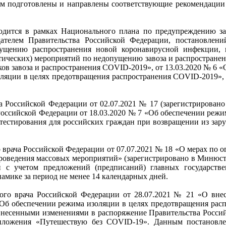
чем подготовлены и направлены соответствующие рекомендации 
одится в рамках Национального плана по предупреждению за
ателем Правительства Российской Федерации, постановлений
ущению распространения новой коронавирусной инфекции, 
ических) мероприятий по недопущению завоза и распростране
ков завоза и распространения COVID-2019», от 13.03.2020 № 6 
оляции в целях предотвращения распространения COVID-2019»,
а Российской Федерации от 02.07.2021 № 17 (зарегистрирован
 Российской Федерации от 18.03.2020 № 7 «Об обеспечении реж
 тестирования для российских граждан при возвращении из зар
о врача Российской Федерации от 07.07.2021 № 18 «О мерах по
роведения массовых мероприятий» (зарегистрировано в Минюсте 
 с учетом предложений (предписаний) главных государстве
амике за период не менее 14 календарных дней.
ного врача Российской Федерации от 28.07.2021 № 21 «О внес
 «Об обеспечении режима изоляции в целях предотвращения ра
с внесенными изменениями в распоряжение Правительства Россий
ложения «Путешествую без COVID-19». Данным постановлен