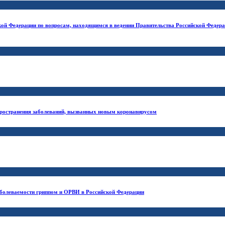
кой Федерации по вопросам, находящимся в ведении Правительства Российской Федера
ространения заболеваний, вызванных новым коронавирусом
заболеваемости гриппом и ОРВИ в Российской Федерации