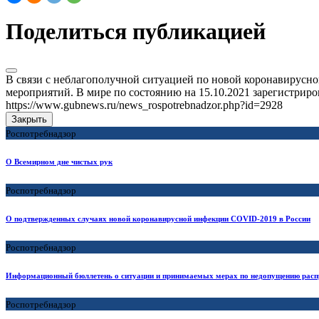
Поделиться публикацией
В связи с неблагополучной ситуацией по новой коронавирусн
мероприятий. В мире по состоянию на 15.10.2021 зарегистриров
https://www.gubnews.ru/news_rospotrebnadzor.php?id=2928
Закрыть
Роспотребнадзор
О Всемирном дне чистых рук
Роспотребнадзор
О подтвержденных случаях новой коронавирусной инфекции COVID-2019 в России
Роспотребнадзор
Информационный бюллетень о ситуации и принимаемых мерах по недопущению расп
Роспотребнадзор