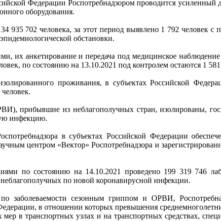
оссийской Федерации Роспотребнадзором проводится усиленный
ионного оборудования.
 34 935 702 человека, за этот период выявлено 1 792 человек 
 эпидемиологической обстановки.
и, их анкетирование и передача под медицинское наблюдение
ловек, по состоянию на 13.10.2021 под контролем остаются 1 581
олированного проживания, в субъектах Российской Федераци
 человек.
ВИ), прибывшие из неблагополучных стран, изолированы, госп
ную инфекцию.
спотребнадзора в субъектах Российской Федерации обеспече
аучным центром «Вектор» Роспотребнадзора и зарегистрирован
ями по состоянию на 14.10.2021 проведено 199 319 746 лаб
н, неблагополучных по новой коронавирусной инфекции.
по заболеваемости сезонным гриппом и ОРВИ, Роспотребнад
едерации, в отношении которых превышения среднемноголетних
 мер в транспортных узлах и на транспортных средствах, спец