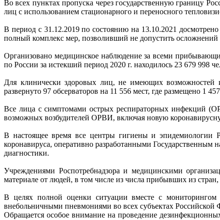
Во всех пунктах пропуска через государственную границу Р
лиц с использованием стационарного и переносного тепловиз
В период с 31.12.2019 по состоянию на 13.10.2021 досмотрено
полный комплекс мер, позволивший не допустить осложнений
Организовано медицинское наблюдение за всеми прибывающим
по России за истекший период 2020 г. находилось 23 679 998 че
Для клинически здоровых лиц, не имеющих возможностей из
развернуто 97 обсерваторов на 11 556 мест, где размещено 1 457
Все лица с симптомами острых респираторных инфекций (ОР
возможных возбудителей ОРВИ, включая новую коронавирус
В настоящее время все центры гигиены и эпидемиологии Ро
коронавируса, оперативно разработанными Государственным н
диагностики.
Учреждениями Роспотребнадзора и медицинскими организаци
материале от людей, в том числе из числа прибывших из стра
В целях полной оценки ситуации вместе с мониторингом 
внебольничными пневмониями во всех субъектах Российской Ф
Обращается особое внимание на проведение дезинфекционных