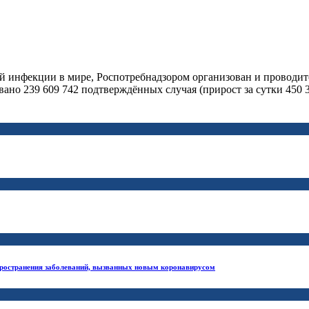
ой инфекции в мире, Роспотребнадзором организован и проводи
ано 239 609 742 подтверждённых случая (прирост за сутки 450 34
ространения заболеваний, вызванных новым коронавирусом