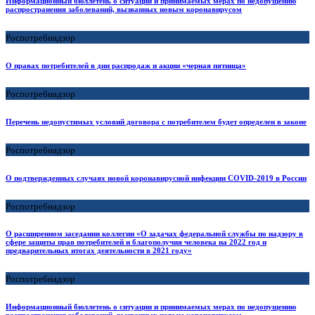
Информационный бюллетень о ситуации и принимаемых мерах по недопущению
распространения заболеваний, вызванных новым коронавирусом
Роспотребнадзор
О правах потребителей в дни распродаж и акции «черная пятница»
Роспотребнадзор
Перечень недопустимых условий договора с потребителем будет определен в законе
Роспотребнадзор
О подтвержденных случаях новой коронавирусной инфекции COVID-2019 в России
Роспотребнадзор
О расширенном заседании коллегии «О задачах федеральной службы по надзору в
сфере защиты прав потребителей и благополучия человека на 2022 год и
предварительных итогах деятельности в 2021 году»
Роспотребнадзор
Информационный бюллетень о ситуации и принимаемых мерах по недопущению