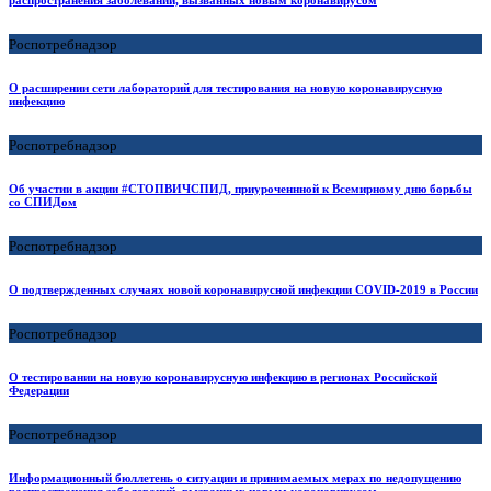
распространения заболеваний, вызванных новым коронавирусом
Роспотребнадзор
О расширении сети лабораторий для тестирования на новую коронавирусную
инфекцию
Роспотребнадзор
Об участии в акции #СТОПВИЧСПИД, приуроченнной к Всемирному дню борьбы
со СПИДом
Роспотребнадзор
О подтвержденных случаях новой коронавирусной инфекции COVID-2019 в России
Роспотребнадзор
О тестировании на новую коронавирусную инфекцию в регионах Российской
Федерации
Роспотребнадзор
Информационный бюллетень о ситуации и принимаемых мерах по недопущению