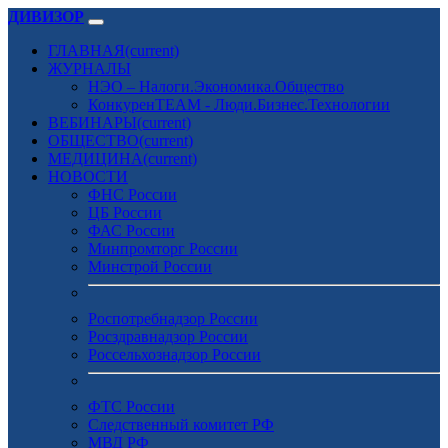
ДИВИЗОР
ГЛАВНАЯ
(current)
ЖУРНАЛЫ
НЭО – Налоги.Экономика.Общество
КонкуренTEAM - Люди.Бизнес.Технологии
ВЕБИНАРЫ
(current)
ОБЩЕСТВО
(current)
МЕДИЦИНА
(current)
НОВОСТИ
ФНС России
ЦБ России
ФАС России
Минпромторг России
Минстрой России
Роспотребнадзор России
Росздравнадзор России
Россельхознадзор России
ФТС России
Следственный комитет РФ
МВД РФ