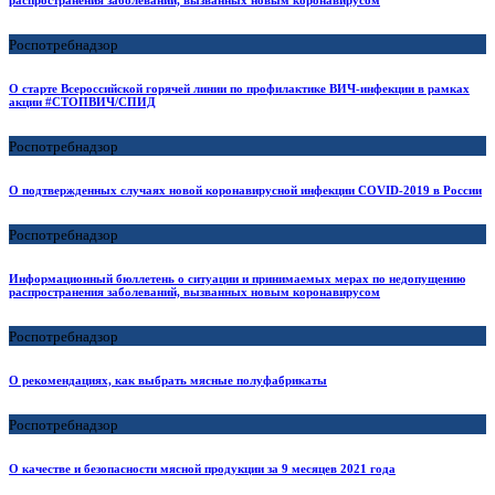
распространения заболеваний, вызванных новым коронавирусом
Роспотребнадзор
О старте Всероссийской горячей линии по профилактике ВИЧ-инфекции в рамках
акции #СТОПВИЧ/СПИД
Роспотребнадзор
О подтвержденных случаях новой коронавирусной инфекции COVID-2019 в России
Роспотребнадзор
Информационный бюллетень о ситуации и принимаемых мерах по недопущению
распространения заболеваний, вызванных новым коронавирусом
Роспотребнадзор
О рекомендациях, как выбрать мясные полуфабрикаты
Роспотребнадзор
О качестве и безопасности мясной продукции за 9 месяцев 2021 года