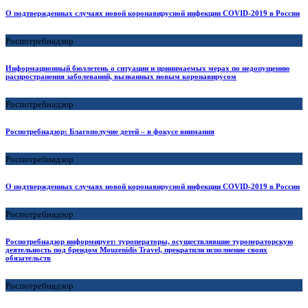
О подтвержденных случаях новой коронавирусной инфекции COVID-2019 в России
Роспотребнадзор
Информационный бюллетень о ситуации и принимаемых мерах по недопущению
распространения заболеваний, вызванных новым коронавирусом
Роспотребнадзор
Роспотребнадзор: Благополучие детей – в фокусе внимания
Роспотребнадзор
О подтвержденных случаях новой коронавирусной инфекции COVID-2019 в России
Роспотребнадзор
Роспотребнадзор информирует: туроператоры, осуществлявшие туроператорскую
деятельность под брендом Мouzenidis Travel, прекратили исполнение своих
обязательств
Роспотребнадзор