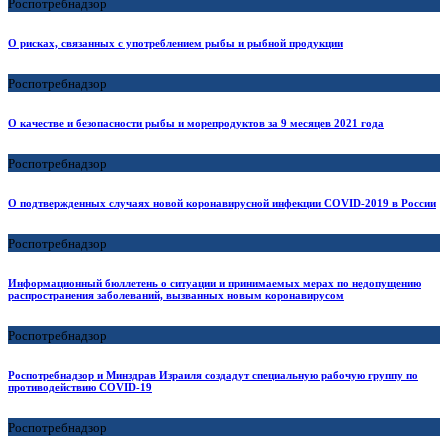
Роспотребнадзор
О рисках, связанных с употреблением рыбы и рыбной продукции
Роспотребнадзор
О качестве и безопасности рыбы и морепродуктов за 9 месяцев 2021 года
Роспотребнадзор
О подтвержденных случаях новой коронавирусной инфекции COVID-2019 в России
Роспотребнадзор
Информационный бюллетень о ситуации и принимаемых мерах по недопущению
распространения заболеваний, вызванных новым коронавирусом
Роспотребнадзор
Роспотребнадзор и Минздрав Израиля создадут специальную рабочую группу по
противодействию COVID-19
Роспотребнадзор