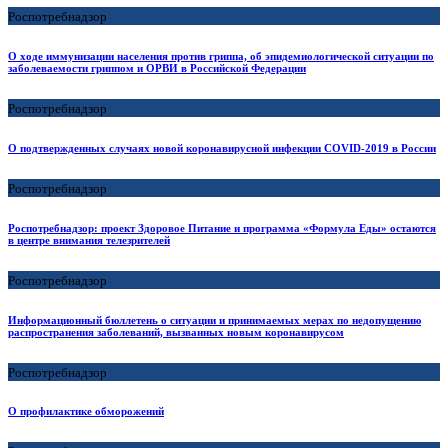
Роспотребнадзор
О ходе иммунизации населения против гриппа, об эпидемиологической ситуации по
заболеваемости гриппом и ОРВИ в Российской Федерации
Роспотребнадзор
О подтвержденных случаях новой коронавирусной инфекции COVID-2019 в России
Роспотребнадзор
Роспотребнадзор: проект Здоровое Питание и программа «Формула Еды» остаются
в центре внимания телезрителей
Роспотребнадзор
Информационный бюллетень о ситуации и принимаемых мерах по недопущению
распространения заболеваний, вызванных новым коронавирусом
Роспотребнадзор
О профилактике обморожений