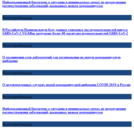
Информационный бюллетень о ситуации и принимаемых мерах по недопущению
распространения заболеваний, вызванных новым коронавирусом
Роспотребнадзор
В Российскую Национальную базу данных геномных последовательностей вируса
SARS-CoV-2 VGARus загружено более 40 тысяч последовательностей SARS-CoV-2
Роспотребнадзор
О расширении сети лабораторий для тестирования на новую коронавирусную
инфекцию
Роспотребнадзор
О подтвержденных случаях новой коронавирусной инфекции COVID-2019 в России
Роспотребнадзор
Информационный бюллетень о ситуации и принимаемых мерах по недопущению
распространения заболеваний, вызванных новым коронавирусом
Роспотребнадзор