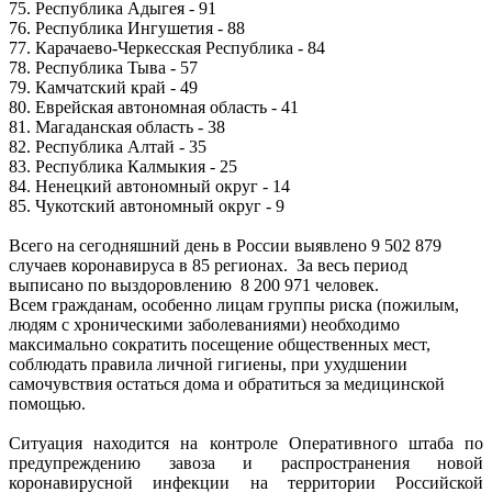
75. Республика Адыгея - 91
76. Республика Ингушетия - 88
77. Карачаево-Черкесская Республика - 84
78. Республика Тыва - 57
79. Камчатский край - 49
80. Еврейская автономная область - 41
81. Магаданская область - 38
82. Республика Алтай - 35
83. Республика Калмыкия - 25
84. Ненецкий автономный округ - 14
85. Чукотский автономный округ - 9
Всего на сегодняшний день в России
выявлено 9 502 879
случаев коронавируса в 85 регионах.
За весь период
выписано по выздоровлению
8 200 971 человек.
Всем гражданам, особенно лицам группы риска (пожилым,
людям с хроническими заболеваниями) необходимо
максимально сократить посещение общественных мест,
соблюдать правила личной гигиены, при ухудшении
самочувствия остаться дома и обратиться за медицинской
помощью.
Ситуация находится на контроле Оперативного штаба по
предупреждению завоза и распространения новой
коронавирусной инфекции на территории Российской