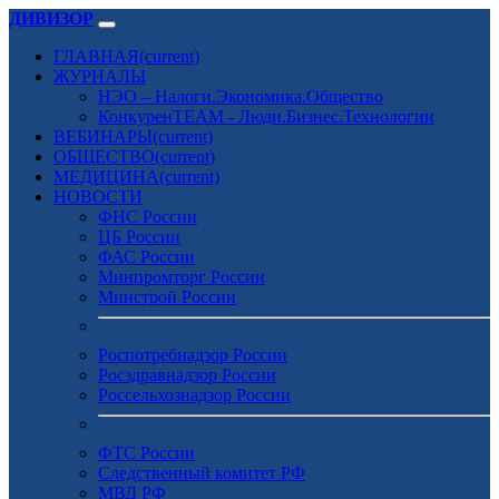
ДИВИЗОР
ГЛАВНАЯ
(current)
ЖУРНАЛЫ
НЭО – Налоги.Экономика.Общество
КонкуренTEAM - Люди.Бизнес.Технологии
ВЕБИНАРЫ
(current)
ОБЩЕСТВО
(current)
МЕДИЦИНА
(current)
НОВОСТИ
ФНС России
ЦБ России
ФАС России
Минпромторг России
Минстрой России
Роспотребнадзор России
Росздравнадзор России
Россельхознадзор России
ФТС России
Следственный комитет РФ
МВД РФ